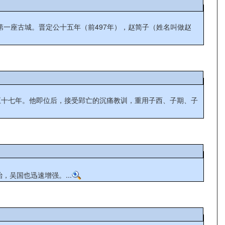
第一座古城。晋定公十五年（前497年），赵简子（姓名叫做赵
位五十七年。他即位后，接受郢亡的沉痛教训，重用子西、子期、子
，吴国也迅速增强。...