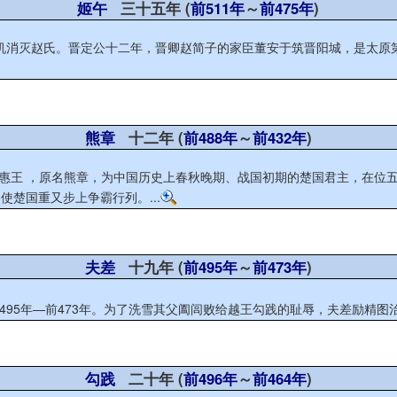
姬午
三十五年 (
前511年
～
前475年
)
时机消灭赵氏。晋定公十二年，晋卿赵简子的家臣董安于筑晋阳城，是太原
熊章
十二年 (
前488年
～
前432年
)
作献惠王 ，原名熊章，为中国历史上春秋晚期、战国初期的楚国君主，在
楚国重又步上争霸行列。...
夫差
十九年 (
前495年
～
前473年
)
495年—前473年。为了洗雪其父阖闾败给越王勾践的耻辱，夫差励精图治
勾践
二十年 (
前496年
～
前464年
)