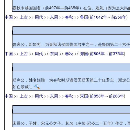
春秋末越国国君（前497年—前465年）在位。姓姒（因为是大
中国
>>
上古
>>
周代
>>
东周
>>
春秋
>>
鲁国
(
前1042年
～
前256年
)
鲁哀公，即姬将，为春秋诸侯国鲁国君主之一，是鲁国第二十六任
中国
>>
上古
>>
周代
>>
东周
>>
春秋
>>
郑国
(
前806年
～
前375年
)
郑声公，姓名姬胜，为春秋时期诸侯国郑国第二十任君主，郑定公之子，在位38年（《史记》六国年表）。 当时“晋六卿强，
如亡亲戚”。
中国
>>
上古
>>
周代
>>
东周
>>
春秋
>>
宋国
(
前858年
～
前286年
)
宋景公，子姓，宋元公之子。其名《左传·昭公二十五年》作栾，而《