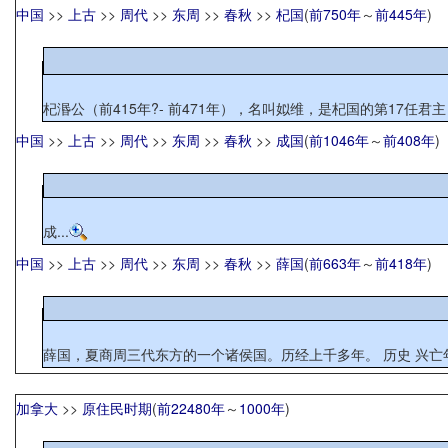
中国
>>
上古
>>
周代
>>
东周
>>
春秋
>>
杞国
(
前750年
～
前445年
)
杞湣公（前415年?- 前471年），名叫姒维，是杞国的第17
中国
>>
上古
>>
周代
>>
东周
>>
春秋
>>
成国
(
前1046年
～
前408年
)
成...
中国
>>
上古
>>
周代
>>
东周
>>
春秋
>>
薛国
(
前663年
～
前418年
)
加拿大
>>
原住民时期
(
前22480年
～
1000年
)