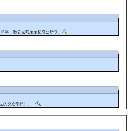
，16年，湣公被其弟弟杞哀公所杀。
，奚仲被担任车正（相当于后世的交通部长）。...