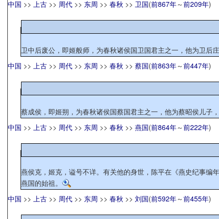
中国
>>
上古
>>
周代
>>
东周
>>
春秋
>>
卫国
(
前867年
～
前209年
)
卫中后废公，即姬般师，为春秋诸侯国卫国君主之一，他为卫后庄
中国
>>
上古
>>
周代
>>
东周
>>
春秋
>>
蔡国
(
前863年
～
前447年
)
蔡成侯，即姬朔，为春秋诸侯国蔡国君主之一，他为蔡昭侯儿子，承
中国
>>
上古
>>
周代
>>
东周
>>
春秋
>>
燕国
(
前864年
～
前222年
)
燕侯克，姬克，谥号不详。有关他的身世，陈平在《燕史纪事编
燕国的始祖。
中国
>>
上古
>>
周代
>>
东周
>>
春秋
>>
刘国
(
前592年
～
前455年
)