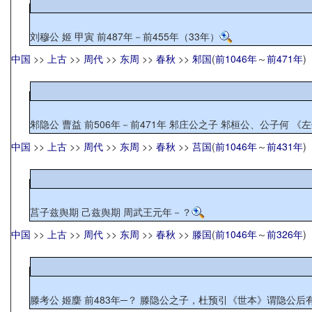
刘穆公 姬 甲寅 前487年－前455年（33年）
中国
>>
上古
>>
周代
>>
东周
>>
春秋
>>
邾国
(
前1046年
～
前471年
)
邾隐公 曹益
中国
>>
上古
>>
周代
>>
东周
>>
春秋
>>
莒国
(
前1046年
～
前431年
)
莒子兹舆期 己兹舆期 周武王元年－？
中国
>>
上古
>>
周代
>>
东周
>>
春秋
>>
滕国
(
前1046年
～
前326年
)
滕考公 姬麇 前483年─？ 滕隐公之子，杜预引《世本》谓隐