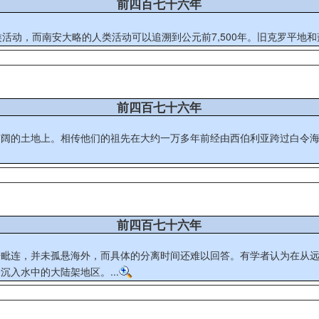
前四百七十六年
类活动，而南安大略的人类活动可以追溯到公元前7,500年。旧克罗平地和
前四百七十六年
广阔的土地上。相传他们的祖先在大约一万多年前经由西伯利亚跨过白令
前四百七十六年
陆毗连，并未孤悬海外，而具体的分离时间还难以回答。有学者认为在从
入水中的大陆架地区。...