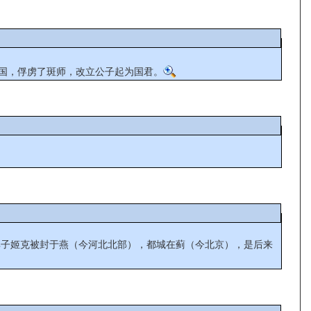
卫国，俘虏了斑师，改立公子起为国君。
其子姬克被封于燕（今河北北部），都城在蓟（今北京），是后来