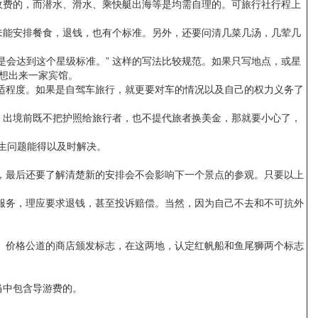
费的，而潜水、滑水、乘快艇出海等是均需自理的。可旅行社行程上
能安排餐食，退钱，也有个标准。另外，还要问清几菜几汤，几荤几
是会达到这个星级标准。” 这样的写法比较规范。如果只写地点，或星
想出来一家宾馆。
适程度。如果是自驾车旅行，就更要对车的情况以及自己的权力义务了
，出境前既不把护照给旅行者，也不提代旅者换美金，那就要小心了，
生问题能得以及时解决。
，最后还要了解清楚新的安排会不会影响下一个景点的参观。只要以上
服务，理应要求退钱，甚至投诉赔偿。当然，因为自己不去和不可抗外
。
。价格公道的商店颁发标志，在这两地，认定红帆船和鱼尾狮两个标志
当中包含导游费的。