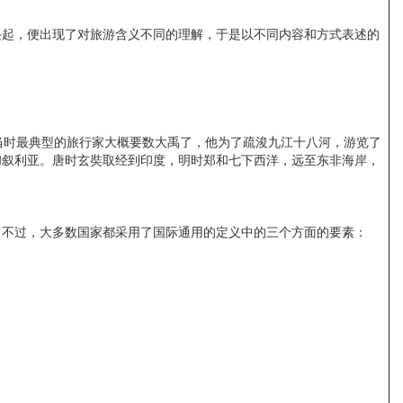
起，便出现了对旅游含义不同的理解，于是以不同内容和方式表述的
时最典型的旅行家大概要数大禹了，他为了疏浚九江十八河，游览了
和叙利亚。唐时玄奘取经到印度，明时郑和七下西洋，远至东非海岸，
不过，大多数国家都采用了国际通用的定义中的三个方面的要素：