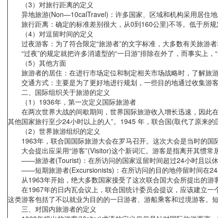
（3）对旅行距离的定义
异地旅游(Non—10calTravel)：许多国家、区域和机构采用
旅行距离：确定的标准差别很大，从0到160公里)不等。低于所规
（4）对逗留时间的定义
过夜游客：为了符合限定“旅游者”的文字标准，大多数有关旅游者
“过夜”的规定就把许多消遣型的“一日游”排除在外了，而事实上，
（5）其他方面
旅游者的居住：在进行市场定位和制定相关市场战略时，了解旅游
交通方式：主要是为了更好地进行规划，一些目的地通过收集游客交
二、国际组织关于旅游的定义
（1）1936年，第一次定义国际旅游者
在两次世界大战的间歇期间，世界国际旅游收入增长迅速，因此在统
其他国家旅行至少24小时以上的人”。1945 年，联合国(取代了原来
（2）世界旅游组织的定义
1963年，联合国国际旅游大会在罗马召开。这次大会是当时的国际官
大会提出应采用“游客”(Visitor)这个新词汇。游客是指离开
——旅游者(Tourist)：在所访问的国家逗留时间超过24小时且
——短期旅游者(Excursionists)：在所访问的目的地停留时间
从1963年开始，绝大多数国家接受了这次联合国大会所提出的游
在1967年的日内瓦会议上，联合国统计委员会提议，应该建立一个单独的
这类游客包括了不以就业为目的的一日游者、游船乘客和过境游客。
三、对国内旅游者的定义