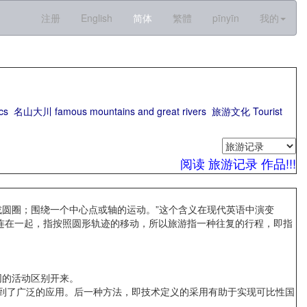
注册
English
简体
繁體
pīnyīn
我的
cs
名山大川 famous mountains and great rivers
旅游文化 Tourist
阅读 旅游记录 作品!!!
含义是“车床或圆圈；围绕一个中心点或轴的运动。”这个含义在现代英语中演变
—ist连在一起，指按照圆形轨迹的移动，所以旅游指一种往复的行程，即指
不同的活动区别开来。
畴上都得到了广泛的应用。后一种方法，即技术定义的采用有助于实现可比性国