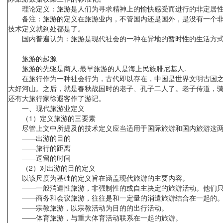
理论定义：旅游是人们为寻求精神上的愉快感受而进行的非定居性
备注：旅游的定义在旅游业内，不管国内还是国外，是没有一个非常
技术定义就到处都是了。
国内普遍认为：旅游是现代社会的一种在异地的暂时性的生活方式
旅游的起源
旅游的先驱是商人,最早旅游的人是海上民族腓尼基人.
在旅行作为一种社会行为，古代即以存在，中国是世界文明古国之一
大好河山。之后，就是春秋战国时的老子、孔子二人了。老子传道，
还有大旅行家徐遐客作了游记。
一、现代旅游业定义
（1）定义旅游的三要素
尽管上文中所提及的技术定义应当适用于国际旅游和国内旅游这两个
——出游的目的
——旅行的距离
——逗留的时间
（2）对出游的目的定义
以该尺度为基础的定义旨在涵盖现代旅游的主要内容。
——一般消遣性旅游，非强制性的或自主决定的旅游活动。他们只
——商务和会议旅游，往往是和一定量的消遣旅游结合在一起的。
——宗教旅游，以宗教活动为目的的出行活动。
——体育旅游，与重大体育活动联系在一起的旅游。