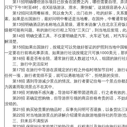
第11招明确哪些游乐项目已饮食在团费之内，哪些需要自理。弄清
只写“下午1时至4时，在X浴场游泳、滑水、乘快艇”。这就很容易令
第12招问清用餐标准。民以食为天，出门在外，吃的好坏，关系重
素。如果是出国旅行，最好问明中餐还是当地餐。在国外，中餐通常
第13招明确酒店的名称地点及星级。通常来说像“入住北京王府饭店
级都可能有问题。有的旅行社行程上写住“三关口”，到当地后发现，
第14招 明确交通工具。不仅要明确是汽车、火车还飞机，对汽车
解清楚。
第15招如果出国旅行，按规定可以凭做好签证的护照到当地中国银行
一定要在行前将此事弄清。如果旅行社说按规定只可换1000美元，那
第16招 看是否有全陪。通常旅行团人数超过15人，组团的旅行社
三、旅行中灵活应对
第17招 在旅行中导游在原规定的行程之外临时增加节目时，旅行
任何一项，旅行者觉得不妥，就可以勇敢地说“不”，拒绝新的安排。
第18招 遇到导游减少景点的情况。旅行者要记住每一个景点你都
力因素而取消景点不在其中。
第19招 对购物不感兴趣，导游却不断带团进商店，行之者有效的
第20招 若确定想购物，但导游所引领的商店价格奇贵的话，不妨
没错的。
第21招 购买较贵重的物品时，应事先问明可否退换，以备货比三
第22招 对当地旅游景点的讲解介绍通常由旅游地接待社的导游(也
三、归来后不满投诉
第23招 保留好出发前签订的协议书，行程表以及旅行中旅行社违