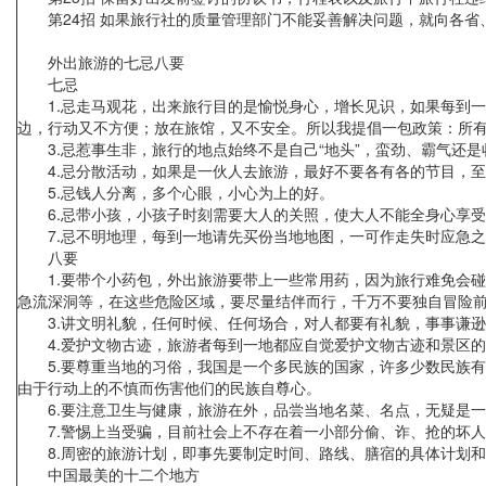
第24招 如果旅行社的质量管理部门不能妥善解决问题，就向各省
外出旅游的七忌八要
七忌
1.忌走马观花，出来旅行目的是愉悦身心，增长见识，如果每到一
边，行动又不方便；放在旅馆，又不安全。所以我提倡一包政策：所
3.忌惹事生非，旅行的地点始终不是自己“地头”，蛮劲、霸气还
4.忌分散活动，如果是一伙人去旅游，最好不要各有各的节目，
5.忌钱人分离，多个心眼，小心为上的好。
6.忌带小孩，小孩子时刻需要大人的关照，使大人不能全身心享
7.忌不明地理，每到一地请先买份当地地图，一可作走失时应急
八要
1.要带个小药包，外出旅游要带上一些常用药，因为旅行难免会碰
急流深洞等，在这些危险区域，要尽量结伴而行，千万不要独自冒
3.讲文明礼貌，任何时候、任何场合，对人都要有礼貌，事事谦
4.爱护文物古迹，旅游者每到一地都应自觉爱护文物古迹和景区
5.要尊重当地的习俗，我国是一个多民族的国家，许多少数民族有
由于行动上的不慎而伤害他们的民族自尊心。
6.要注意卫生与健康，旅游在外，品尝当地名菜、名点，无疑是一
7.警惕上当受骗，目前社会上不存在着一小部分偷、诈、抢的坏人，
8.周密的旅游计划，即事先要制定时间、路线、膳宿的具体计划和带
中国最美的十二个地方