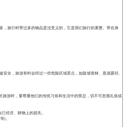
多，旅行时带过多的物品是没意义的，它是我们旅行的累赘。带在身
途安全，旅游有时会经过一些危险区域景点，如陡坡密林、悬崖蹊径、
区旅游时，要尊重他们的传统习俗和生活中的禁忌，切不可忽视礼俗或
成自己经济、财物上的损失。
等)。