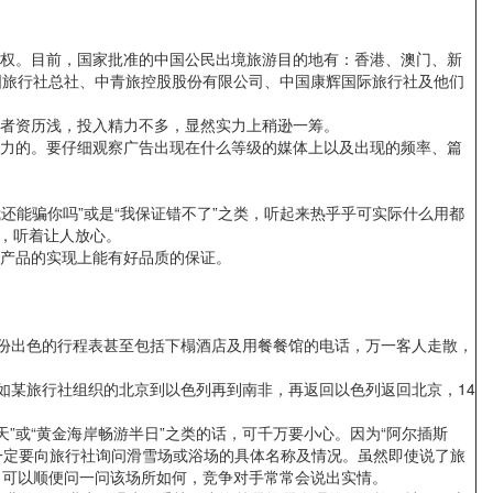
权。目前，国家批准的中国公民出境旅游目的地有：香港、澳门、新
国旅行社总社、中青旅控股股份有限公司、中国康辉国际旅行社及他们
者资历浅，投入精力不多，显然实力上稍逊一筹。
力的。要仔细观察广告出现在什么等级的媒体上以及出现的频率、篇
能骗你吗”或是“我保证错不了”之类，听起来热乎乎可实际什么用都
话，听着让人放心。
产品的实现上能有好品质的保证。
份出色的行程表甚至包括下榻酒店及用餐餐馆的电话，万一客人走散，
某旅行社组织的北京到以色列再到南非，再返回以色列返回北京，14
或“黄金海岸畅游半日”之类的话，可千万要小心。因为“阿尔插斯
一定要向旅行社询问滑雪场或浴场的具体名称及情况。虽然即使说了旅
，可以顺便问一问该场所如何，竞争对手常常会说出实情。