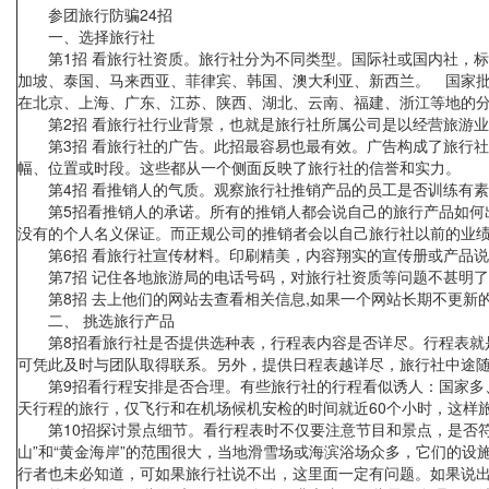
参团旅行防骗24招
一、选择旅行社
第1招 看旅行社资质。旅行社分为不同类型。国际社或国内社，标
加坡、泰国、马来西亚、菲律宾、韩国、澳大利亚、新西兰。 国家
在北京、上海、广东、江苏、陕西、湖北、云南、福建、浙江等地的
第2招 看旅行社行业背景，也就是旅行社所属公司是以经营旅游业
第3招 看旅行社的广告。此招最容易也最有效。广告构成了旅行社
幅、位置或时段。这些都从一个侧面反映了旅行社的信誉和实力。
第4招 看推销人的气质。观察旅行社推销产品的员工是否训练有素
第5招看推销人的承诺。所有的推销人都会说自己的旅行产品如何出色
没有的个人名义保证。而正规公司的推销者会以自己旅行社以前的业绩来
第6招 看旅行社宣传材料。印刷精美，内容翔实的宣传册或产品说
第7招 记住各地旅游局的电话号码，对旅行社资质等问题不甚明了
第8招 去上他们的网站去查看相关信息,如果一个网站长期不更新的
二、 挑选旅行产品
第8招看旅行社是否提供选种表，行程表内容是否详尽。行程表就是
可凭此及时与团队取得联系。另外，提供日程表越详尽，旅行社中途
第9招看行程安排是否合理。有些旅行社的行程看似诱人：国家多、
天行程的旅行，仅飞行和在机场候机安检的时间就近60个小时，这样
第10招探讨景点细节。看行程表时不仅要注意节目和景点，是否符合
山”和“黄金海岸”的范围很大，当地滑雪场或海滨浴场众多，它们的
行者也未必知道，可如果旅行社说不出，这里面一定有问题。如果说