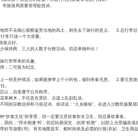
、市旅游局质量管理处投诉。
地而不去细心观察鉴赏当地的风土，则失去了旅行的意义。 2.忌行李过
有行李只须一个大背囊。
是收敛点好。
至少保持两、三人的人数才分散活动。切忌单独外出！
受旅行所带来的乐趣。
之用；二可留为纪念。
上一些意外情况，如果随身带上个小药包，做到有备无患。 2.要注意旅
险前往。
逊忍让，自觉遵守公共秩序。
的花草树木，不任意在景区、古迹上乱刻乱涂。
不同的宗教信仰和习俗忌讳。俗话说：“入乡随俗”。在进入少数民族聚居
种“饮食文化”的享受，但一定要注意饮食饮水卫生，切忌暴饮暴食。
因此，“萍水相逢”时，切忌轻易深交，勿泄“机密”，以防上当受骗造
好导游图(书)、有关地图及车、船时间表及必需的行装(衣衫、卫生用品