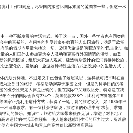
员会旅游统计工作组同意，尽管国内旅游比国际旅游的范围窄一些，但这一术
中一种不断发展的生活方式。关于这一点，国外一些学者也有同类的
有社会中的富裕的、有闲空的和受过良好教育的人出国旅行，满足于欣赏
有限的假期内尽量包揽这一切。②现代旅游是闲暇追享的“民主化”。如
大量的人到国外去参加更为令人激动和更富有外国情调的活动，如登
展新的风景区域，组织大群游人观览，建造特别设计的低消费接待设施，
概念是变化的、发展的，旅游这种特殊生活方式是发展中的生活方式，
具体的划分标准。不过定义中已包含了这层意思，这样就可把平时在自
想把为业务目的旅行、考察活动摒弃于旅游之外，但是为科学目的的考
旅游的业余性规定大体是正确的，但在实际中又难以区分。特别是在我
召开的国际会议有274个，英国伦敦238个，比利时布鲁塞尔219
国家正是利用这种方式，获得了一笔可观的旅游收入。如 1985年巴
的一种追享欲求。有一位社会学家说，旅游者的心理中有“求新、求知、
易得到的快乐。知识性：旅游给大家带来很多见识，增进了对各地了
日前高速运转的生活工作频率，使人越来越感到生活的压力过大，所以需
者的便布中国大中城市和景点的高性价比新型酒店系统