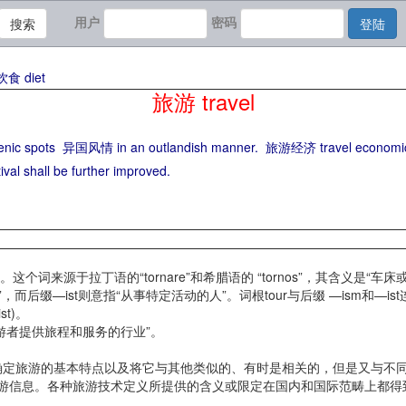
用户
密码
搜索
登陆
饮食 diet
旅游 travel
ic spots
异国风情 in an outlandish manner.
旅游经济 travel economi
ival shall be further improved.
旅行游览。这个词来源于拉丁语的“tornare”和希腊语的 “tornos”，其
，而后缀—ist则意指“从事特定活动的人”。词根tour与后缀 —ism和
t)。
者提供旅程和服务的行业”。
框架，用以确定旅游的基本特点以及将它与其他类似的、有时是相关的，但是又与
统计和立法提供旅游信息。各种旅游技术定义所提供的含义或限定在国内和国际范