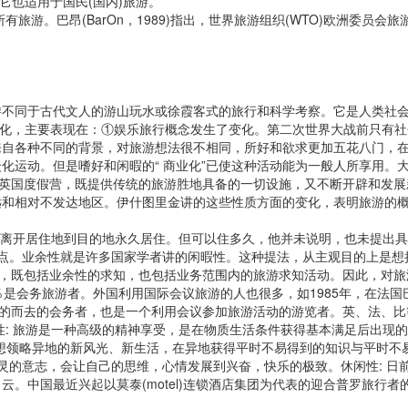
，它也适用于国民(国内)旅游。
有旅游。巴昂(BarOn，1989)指出，世界旅游组织(WTO)欧洲委
同于古代文人的游山玩水或徐霞客式的旅行和科学考察。它是人类社会
发生变化，主要表现在：①娱乐旅行概念发生了变化。第二次世界大战前只
自各种不同的背景，对旅游想法很不相同，所好和欲求更加五花八门，在
化运动。但是嗜好和闲暇的“ 商业化”已使这种活动能为一般人所享用。
如英国度假营，既提供传统的旅游胜地具备的一切设施，又不断开辟和发
远和相对不发达地区。伊什图里金讲的这些性质方面的变化，表明旅游的
能离开居住地到目的地永久居住。但可以住多久，他并未说明，也未提出
特点。业余性就是许多国家学者讲的闲暇性。这种提法，从主观目的上是
”，既包括业余性的求知，也包括业务范围内的旅游求知活动。因此，对
会务旅游者。外国利用国际会议旅游的人也很多，如1985年，在法国巴黎
的而去的会务者，也是一个利用会议参加旅游活动的游览者。英、法、比等
性: 旅游是一种高级的精神享受，是在物质生活条件获得基本满足后出现
想领略异地的新风光、新生活，在异地获得平时不易得到的知识与平时不
心灵的意志，会让自己的思维，心情发展到兴奋，快乐的极致。休闲性: 
。中国最近兴起以莫泰(motel)连锁酒店集团为代表的迎合普罗旅行