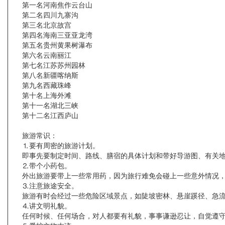
第一名河南焦作云台山
第二名四川九寨沟
第三名北京故宫
第四名海南三亚亚龙湾
第五名贵州黄果树瀑布
第六名云南丽江
第七名江苏苏州园林
第八名新疆喀纳斯
第九名西藏珠峰
第十名上海外滩
第十一名湖北三峡
第十二名江西庐山
旅游常识：
⒈要有周密的旅游计划。
即事先要制定时间、路线、膳宿的具体计划和带好导游图、有关地图
⒉带个小药包。
外出旅游要带上一些常用药，因为旅行难免会碰上一些意外情况，
⒊注意旅途安全。
旅游有时会经过一些危险区域景点，如陡坡密林、悬崖蹊径、急流
⒋讲文明礼貌。
任何时候、任何场合，对人都要有礼貌，事事谦逊忍让，自觉遵守