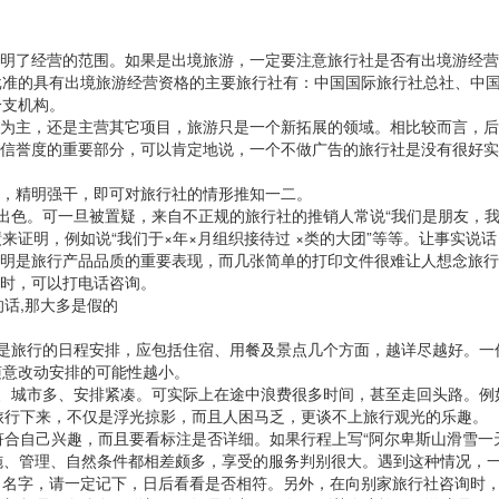
明了经营的范围。如果是出境旅游，一定要注意旅行社是否有出境游经营
批准的具有出境旅游经营资格的主要旅行社有：中国国际旅行社总社、中
分支机构。
为主，还是主营其它项目，旅游只是一个新拓展的领域。相比较而言，后
信誉度的重要部分，可以肯定地说，一个不做广告的旅行社是没有很好实
，精明强干，即可对旅行社的情形推知一二。
。可一旦被置疑，来自不正规的旅行社的推销人常说“我们是朋友，我还
证明，例如说“我们于×年×月组织接待过 ×类的大团”等等。让事实说
明是旅行产品品质的重要表现，而几张简单的打印文件很难让人想念旅行
时，可以打电话咨询。
话,那大多是假的
旅行的日程安排，应包括住宿、用餐及景点几个方面，越详尽越好。一
随意改动安排的可能性越小。
城市多、安排紧凑。可实际上在途中浪费很多时间，甚至走回头路。例如
旅行下来，不仅是浮光掠影，而且人困马乏，更谈不上旅行观光的乐趣。
自己兴趣，而且要看标注是否详细。如果行程上写“阿尔卑斯山滑雪一天”
设施、管理、自然条件都相差颇多，享受的服务判别很大。遇到这种情况，
出名字，请一定记下，日后看看是否相符。另外，在向别家旅行社咨询时