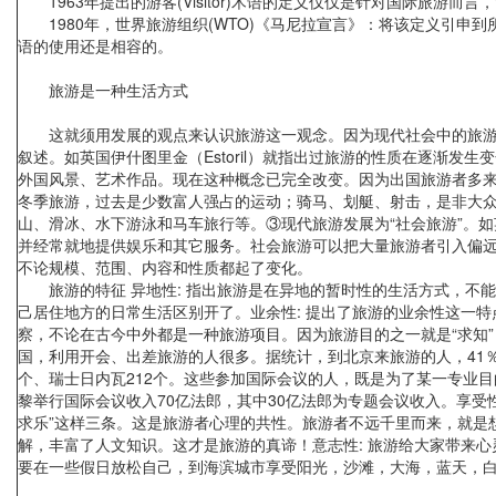
1963年提出的游客(Visitor)术语的定义仅仅是针对国际旅游而言
1980年，世界旅游组织(WTO)《马尼拉宣言》：将该定义引申到所
语的使用还是相容的。
旅游是一种生活方式
这就须用发展的观点来认识旅游这一观念。因为现代社会中的旅游不
叙述。如英国伊什图里金（Estoril）就指出过旅游的性质在逐渐
外国风景、艺术作品。现在这种概念已完全改变。因为出国旅游者多来
冬季旅游，过去是少数富人强占的运动；骑马、划艇、射击，是非大众
山、滑冰、水下游泳和马车旅行等。③现代旅游发展为“社会旅游”。
并经常就地提供娱乐和其它服务。社会旅游可以把大量旅游者引入偏
不论规模、范围、内容和性质都起了变化。
旅游的特征 异地性: 指出旅游是在异地的暂时性的生活方式，不
己居住地方的日常生活区别开了。业余性: 提出了旅游的业余性这一
察，不论在古今中外都是一种旅游项目。因为旅游目的之一就是“求知
国，利用开会、出差旅游的人很多。据统计，到北京来旅游的人，41％是
个、瑞士日内瓦212个。这些参加国际会议的人，既是为了某一专业目
黎举行国际会议收入70亿法郎，其中30亿法郎为专题会议收入。享受
求乐”这样三条。这是旅游者心理的共性。旅游者不远千里而来，就是
解，丰富了人文知识。这才是旅游的真谛！意志性: 旅游给大家带来
要在一些假日放松自己，到海滨城市享受阳光，沙滩，大海，蓝天，白云