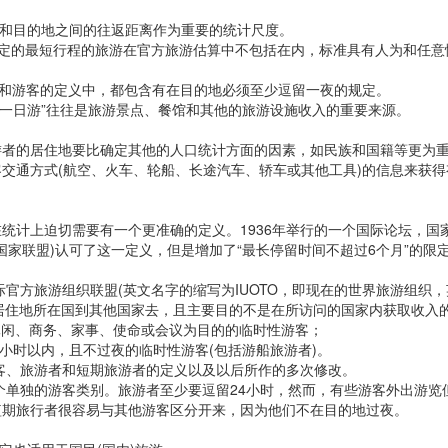
居住地和目的地之间的往返距离作为重要的统计尺度。
定的最短行程的旅游在官方旅游估算中不包括在内，标准具有人为和任意
和游客的定义中，都包含有在目的地必须至少逗留一夜的规定。
“一日游”往往是旅游景点、餐馆和其他的旅游设施收入的重要来源。
者的居住地要比确定其他的人口统计方面的因素，如民族和国籍等更为
通方式(航空、火车、轮船、长途汽车、轿车或其他工具)的信息来获得
计上迫切需要有一个更准确的定义。1936年举行的一个国际论坛，国家
的国家联盟)认可了这一定义，但是增加了“最长停留时间不超过6个月”的限
方旅游组织联盟(英文名字的缩写为IUOTO，即现在的世界旅游组织，
其惯常居住地所在国到其他国家去，且主要目的不是在所访问的国家内获取收
以休闲、商务、家事、使命或会议为目的的临时性游客；
在24小时以内，且不过夜的临时性游客(包括游船旅游者)。
客、旅游者和短期旅游者的定义以及以后所作的多次修改。
游客类别。旅游者至少要逗留24小时，然而，有些游客外出游览但于当日返回
短期旅行者很容易与其他游客区分开来，因为他们不在目的地过夜。