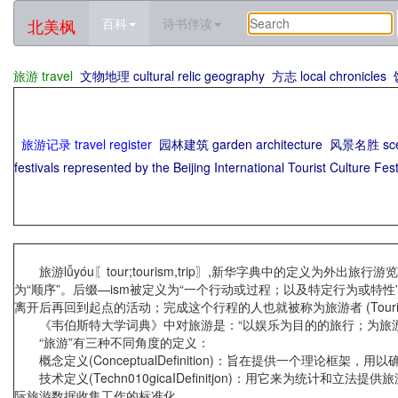
北美枫
百科
诗书伴读
旅游 travel
文物地理 cultural relic geography
方志 local chronicles
旅游记录 travel register
园林建筑 garden architecture
风景名胜 scen
festivals represented by the Beijing International Tourist Culture Fest
旅游lǚyóu〖tour;tourism,trip〗,新华字典中的定义为外出
为“顺序”。后缀—ism被定义为“一个行动或过程；以及特定行为或特性”
离开后再回到起点的活动；完成这个行程的人也就被称为旅游者 (Touris
《韦伯斯特大学词典》中对旅游是：“以娱乐为目的的旅行；为旅游
“旅游”有三种不同角度的定义：
概念定义(ConceptualDefinition)：旨在提供一个理论
技术定义(Techn010gicaIDefinitjon)：用它来为
际旅游数据收集工作的标准化。