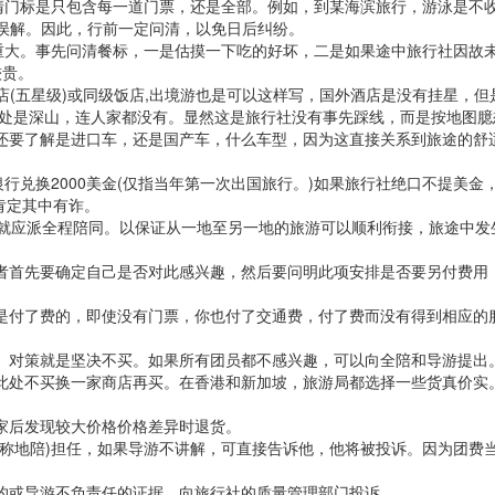
门标是只包含每一道门票，还是全部。例如，到某海滨旅行，游泳是不收
人误解。因此，行前一定问清，以免日后纠纷。
大。事先问清餐标，一是估摸一下吃的好坏，二是如果途中旅行社因故未
较贵。
(五星级)或同级饭店,出境游也是可以这样写，国外酒店是没有挂星，但
此处是深山，连人家都没有。显然这是旅行社没有事先踩线，而是按地图臆
还要了解是进口车，还是国产车，什么车型，因为这直接关系到旅途的舒
兑换2000美金(仅指当年第一次出国旅行。)如果旅行社绝口不提美金
肯定其中有诈。
就应派全程陪同。以保证从一地至另一地的旅游可以顺利衔接，旅途中发
者首先要确定自己是否对此感兴趣，然后要问明此项安排是否要另付费用
是付了费的，即使没有门票，你也付了交通费，付了费而没有得到相应的
、对策就是坚决不买。如果所有团员都不感兴趣，可以向全陪和导游提出
此处不买换一家商店再买。在香港和新加坡，旅游局都选择一些货真价实
家后发现较大价格价格差异时退货。
称地陪)担任，如果导游不讲解，可直接告诉他，他将被投诉。因为团费
约或导游不负责任的证据，向旅行社的质量管理部门投诉。