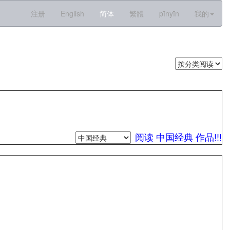
注册
English
简体
繁體
pīnyīn
我的
阅读 中国经典 作品!!!