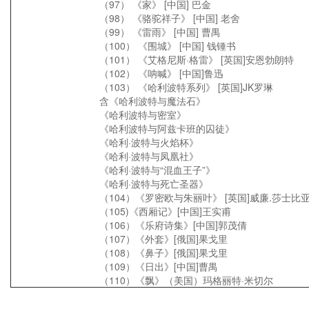
（97） 《家》 [中国] 巴金
（98） 《骆驼祥子》 [中国] 老舍
（99） 《雷雨》 [中国] 曹禺
（100） 《围城》 [中国] 钱锺书
（101） 《艾格尼斯·格雷》 [英国]安恩勃朗特
（102） 《呐喊》 [中国]鲁迅
（103） 《哈利波特系列》 [英国]JK罗琳
含《哈利波特与魔法石》
《哈利波特与密室》
《哈利波特与阿兹卡班的囚徒》
《哈利·波特与火焰杯》
《哈利·波特与凤凰社》
《哈利·波特与“混血王子”》
《哈利·波特与死亡圣器》
（104）《罗密欧与朱丽叶》 [英国]威廉.莎士比
（105)《西厢记》[中国]王实甫
（106）《乐府诗集》[中国]郭茂倩
（107）《外套》[俄国]果戈里
（108）《鼻子》[俄国]果戈里
（109）《日出》[中国]曹禺
（110）《飘》（美国）玛格丽特·米切尔