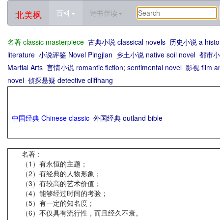
北美枫
百科
诗书伴读
名著 classic masterpiece
古典小说 classical novels
历史小说 a histori
literature
小说评鉴 Novel Pingjian
乡土小说 native soil novel
都市小说 
Martial Arts
言情小说 romantic fiction; sentimental novel
影视 film an
novel
侦探悬疑 detective cliffhang
中国经典 Chinese classic
外国经典 outland bible
名著：
（1）有永恒的主题；
（2）有经典的人物形象；
（3）有较高的艺术价值；
（4）能够经过时间的考验；
（5）有一定的知名度；
（6）不仅具有流行性，而且经久不衰。