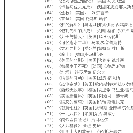
（52） 《汤姆·索亚历险记》 [美国]马克.吐温
（53） 《卡拉马佐夫兄弟》 [俄国]陀思妥耶夫斯
（54） 《金枝》 [英国]J．G.弗雷泽
（55） 《苔丝》 [英国]托马斯.哈代
（56） 《梦的解析》 [奥地利]弗洛伊德·西格蒙德
（57） 《包扎先生的历史》 [英国] 赫伯特.乔治.
（58） 《儿子与情人》 [英国] D.H.劳伦斯
（59） 《追忆逝水年华》 马歇尔.普鲁斯特
（60） 《尤利西斯》 [爱尔兰]詹姆斯·乔伊斯
（61） 《魔山》 [德国]托马斯.曼
（62） 《美国的悲剧》 [美国]狄奥多.德莱塞
（63） 《如果麦子不死》 [法国] 安德烈.纪德
（64） 《灯塔》 维琴尼娅.伍尔夫
（65） 《喧嚣与骚动》 [美国]威廉.福克纳
（66） 《战争春梦》 [美国] 欧内斯特•米勒尔•海
（67） 《西线无故事》 [德国]埃里希·马里亚·雷
（68） 《美丽新世界》 [英国] 阿道司・赫骨黎
（69） 《愤怒的葡萄》 [美国]约翰.斯坦贝克
（70） 《智慧七柱》 [英国] 汤玛斯.爱德华.劳伦
（71） 《一九八四》 [印度]乔治·奥威尔
（72） 《岗铁基探险记》 海耶达尔
（73） 《大师群像》 查理.史诺
（74） 《亚历山大四重奏》 劳伦斯.杜瑞尔