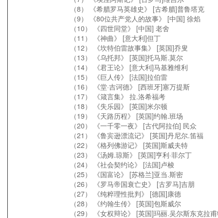
（8） 《希腊罗马英雄史》 [古希腊]普鲁塔克
（9） 《80位共产党人的故事》 [中国] 徐焰
（10） 《四世同堂》 [中国] 老舍
（11） 《神曲》 [意大利]但丁
（12） 《坎特伯雷故事集》 [英国]乔叟
（13） 《乌托邦》 [英国]托马斯.莫尔
（14） 《君王论》 [意大利]马基雅维利
（15） 《巨人传》 [法国]拉伯雷
（16） 《堂·吉诃德》 [西班牙]塞万提斯
（17） 《箴言集》 拉.洛希福考
（18） 《失乐园》 [英国]米尔顿
（19） 《天路历程》 [英国]约翰.班场
（20） 《一千零一夜》 [古代阿拉伯] 民众
（21） 《鲁宾逊漂流记》 [英国]丹尼尔.笛福
（22） 《格列佛游记》 [英国]斯威夫特
（23） 《汤姆.琼斯》 [英国]亨利·菲尔丁
（24） 《社会契约论》 [法国]卢梭
（25） 《国富论》 [苏格兰]亚当.斯密
（26） 《罗马帝国衰亡史》 [古罗马]吉朋
（27） 《纯粹理性批判》 [德国]康德
（28） 《约翰生传》 [英国]包斯威尔
（29） 《女权辩论》 [英国]玛丽.吴尔斯东克拉甫