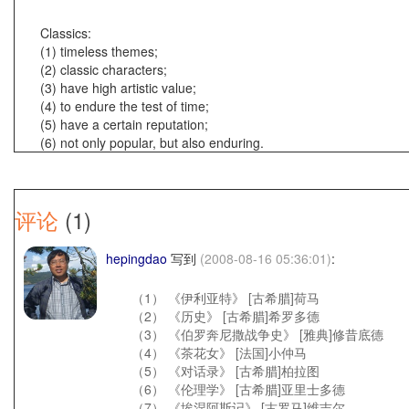
Classics:
(1) timeless themes;
(2) classic characters;
(3) have high artistic value;
(4) to endure the test of time;
(5) have a certain reputation;
(6) not only popular, but also enduring.
评论
(1)
hepingdao
写到
(2008-08-16 05:36:01)
:
（1） 《伊利亚特》 [古希腊]荷马
（2） 《历史》 [古希腊]希罗多德
（3） 《伯罗奔尼撒战争史》 [雅典]修昔底德
（4） 《茶花女》 [法国]小仲马
（5） 《对话录》 [古希腊]柏拉图
（6） 《伦理学》 [古希腊]亚里士多德
（7） 《埃涅阿斯记》 [古罗马]维吉尔