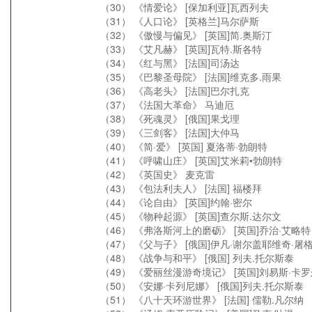
（30） 《情爱论》 [保加利亚]瓦西列夫
（31） 《人口论》 [英格兰]马尔萨斯
（32） 《傲慢与偏见》 [英国]简.奥斯汀
（33） 《艾凡赫》 [英国]瓦特.斯各特
（34） 《红与黑》 [法国]司汤达
（35） 《巴黎圣母院》 [法国]维克多.雨果
（36） 《高老头》 [法国]巴尔扎克
（37） 《法国大革命》 马迪厄
（38） 《死魂灵》 [俄国]果戈理
（39） 《三剑客》 [法国]大仲马
（40） 《简·爱》 [英国] 夏洛蒂·勃朗特
（41） 《呼啸山庄》 [英国]艾米莉•勃朗特
（42） 《英国史》 麦克雷
（43） 《包法利夫人》 [法国] 福楼拜
（44） 《论自由》 [英国]约翰·密尔
（45） 《物种起源》 [英国]查尔斯.达尔文
（46） 《弗洛斯河上的磨砺》 [英国]乔治·艾略特
（47） 《父与子》 [俄国]伊凡·谢尔盖耶维奇·屠
（48） 《战争与和平》 [俄国] 列夫.托尔斯泰
（49） 《爱丽丝漫游奇境记》 [英国]刘易斯·卡罗
（50） 《安娜·卡列尼娜》 [俄国]列夫.托尔斯泰
（51） 《八十天环游世界》 [法国] 儒勒.凡尔纳