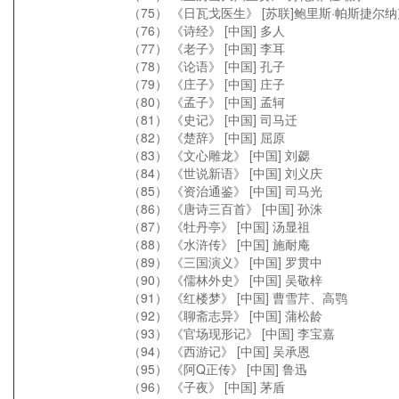
（75） 《日瓦戈医生》 [苏联]鲍里斯·帕斯捷尔纳
（76） 《诗经》 [中国] 多人
（77） 《老子》 [中国] 李耳
（78） 《论语》 [中国] 孔子
（79） 《庄子》 [中国] 庄子
（80） 《孟子》 [中国] 孟轲
（81） 《史记》 [中国] 司马迁
（82） 《楚辞》 [中国] 屈原
（83） 《文心雕龙》 [中国] 刘勰
（84） 《世说新语》 [中国] 刘义庆
（85） 《资治通鉴》 [中国] 司马光
（86） 《唐诗三百首》 [中国] 孙洙
（87） 《牡丹亭》 [中国] 汤显祖
（88） 《水浒传》 [中国] 施耐庵
（89） 《三国演义》 [中国] 罗贯中
（90） 《儒林外史》 [中国] 吴敬梓
（91） 《红楼梦》 [中国] 曹雪芹、高鹗
（92） 《聊斋志异》 [中国] 蒲松龄
（93） 《官场现形记》 [中国] 李宝嘉
（94） 《西游记》 [中国] 吴承恩
（95） 《阿Q正传》 [中国] 鲁迅
（96） 《子夜》 [中国] 茅盾