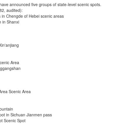
ve announced five groups of state-level scenic spots.
82, audited):
in Chengde of Hebei scenic areas
 in Shanxi
in'anjiang
cenic Area
inggangshan
rea Scenic Area
ountain
ot in Sichuan Jianmen pass
 Scenic Spot