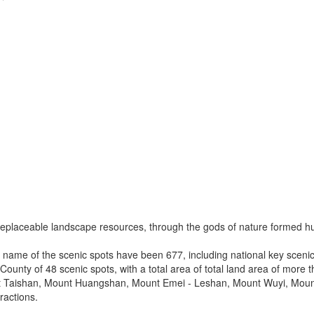
aceable landscape resources, through the gods of nature formed hundr
of the scenic spots have been 677, including national key scenic sp
 County of 48 scenic spots, with a total area of total land area of more
unt Taishan, Mount Huangshan, Mount Emei - Leshan, Mount Wuyi, Mou
ractions.