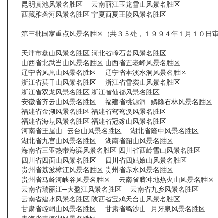
昆明滇池风景名胜区 云南丽江玉龙雪山风景名胜区
西藏雅砻河风景名胜区 宁夏西夏王陵风景名胜区
第三批国家重点风景名胜区（共３５处，１９９４年１月１０日审
天津市盘山风景名胜区 河北省嶂石岩风景名胜区
山西省北武当山风景名胜区 山西省五老峰风景名胜区
辽宁省凤凰山风景名胜区 辽宁省本溪水洞风景名胜区
浙江省莫干山风景名胜区 浙江省雪窦山风景名胜区
浙江省双龙风景名胜区 浙江省仙都风景名胜区
安徽省齐云山风景名胜区 福建省桃源洞─鳞隐石林风景名胜区
福建省金湖风景名胜区 福建省鸳鸯溪风景名胜区
福建省海坛风景名胜区 福建省冠豸山风景名胜区
河南省王屋山─云台山风景名胜区 湖北省隆中风景名胜区
湖北省九宫山风景名胜区 湖南省韶山风景名胜区
海南省三亚热带海滨风景名胜区 四川省西岭雪山风景名胜区
四川省四面山风景名胜区 四川省四姑娘山风景名胜区
贵州省荔波樟江风景名胜区 贵州省赤水风景名胜区
贵州省马岭河峡谷风景名胜区 云南省腾冲地热火山风景名胜区
云南省瑞丽江─大盈江风景名胜区 云南省九乡风景名胜区
云南省建水风景名胜区 陕西省宝鸡天台山风景名胜区
甘肃省崆峒山风景名胜区 甘肃省鸣沙山─月牙泉风景名胜区