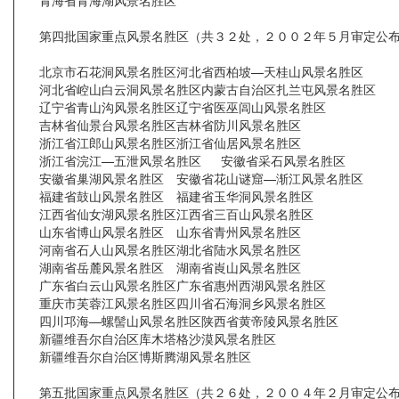
青海省青海湖风景名胜区
第四批国家重点风景名胜区（共３２处，２００２年５月审定公
北京市石花洞风景名胜区河北省西柏坡—天桂山风景名胜区
河北省崆山白云洞风景名胜区内蒙古自治区扎兰屯风景名胜区
辽宁省青山沟风景名胜区辽宁省医巫闾山风景名胜区
吉林省仙景台风景名胜区吉林省防川风景名胜区
浙江省江郎山风景名胜区浙江省仙居风景名胜区
浙江省浣江—五泄风景名胜区 安徽省采石风景名胜区
安徽省巢湖风景名胜区 安徽省花山谜窟—渐江风景名胜区
福建省鼓山风景名胜区 福建省玉华洞风景名胜区
江西省仙女湖风景名胜区江西省三百山风景名胜区
山东省博山风景名胜区 山东省青州风景名胜区
河南省石人山风景名胜区湖北省陆水风景名胜区
湖南省岳麓风景名胜区 湖南省崀山风景名胜区
广东省白云山风景名胜区广东省惠州西湖风景名胜区
重庆市芙蓉江风景名胜区四川省石海洞乡风景名胜区
四川邛海—螺髻山风景名胜区陕西省黄帝陵风景名胜区
新疆维吾尔自治区库木塔格沙漠风景名胜区
新疆维吾尔自治区博斯腾湖风景名胜区
第五批国家重点风景名胜区（共２６处，２００４年２月审定公