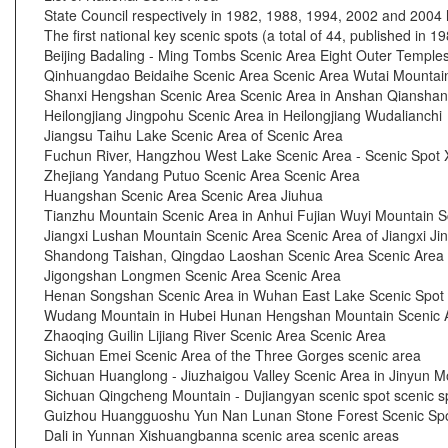
State Council respectively in 1982, 1988, 1994, 2002 and 2004 ha
The first national key scenic spots (a total of 44, published in 19
Beijing Badaling - Ming Tombs Scenic Area Eight Outer Temples 
Qinhuangdao Beidaihe Scenic Area Scenic Area Wutai Mountain
Shanxi Hengshan Scenic Area Scenic Area in Anshan Qianshan
Heilongjiang Jingpohu Scenic Area in Heilongjiang Wudalianchi
Jiangsu Taihu Lake Scenic Area of Scenic Area
Fuchun River, Hangzhou West Lake Scenic Area - Scenic Spot X
Zhejiang Yandang Putuo Scenic Area Scenic Area
Huangshan Scenic Area Scenic Area Jiuhua
Tianzhu Mountain Scenic Area in Anhui Fujian Wuyi Mountain S
Jiangxi Lushan Mountain Scenic Area Scenic Area of Jiangxi J
Shandong Taishan, Qingdao Laoshan Scenic Area Scenic Area
Jigongshan Longmen Scenic Area Scenic Area
Henan Songshan Scenic Area in Wuhan East Lake Scenic Spot
Wudang Mountain in Hubei Hunan Hengshan Mountain Scenic A
Zhaoqing Guilin Lijiang River Scenic Area Scenic Area
Sichuan Emei Scenic Area of the Three Gorges scenic area
Sichuan Huanglong - Jiuzhaigou Valley Scenic Area in Jinyun M
Sichuan Qingcheng Mountain - Dujiangyan scenic spot scenic sp
Guizhou Huangguoshu Yun Nan Lunan Stone Forest Scenic Spot
Dali in Yunnan Xishuangbanna scenic area scenic areas