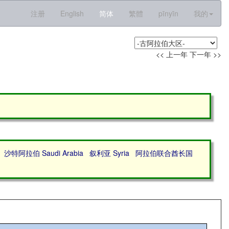
注册
English
简体
繁體
pīnyīn
我的
<< 上一年
下一年 >>
沙特阿拉伯 Saudi Arabia
叙利亚 Syria
阿拉伯联合酋长国