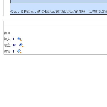
公元，又称西元，是“公历纪元”或“西历纪元”的简称，以当时认
在世:
诗人:
1
君主:
18
将官:
1