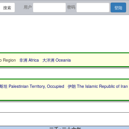
用户
密码
搜索
登陆
 Region
非洲 Africa
大洋洲 Oceania
 Palestinian Territory, Occupied
伊朗 The Islamic Republic of Iran