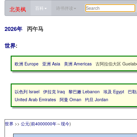
北美枫
百科
诗书伴读
2026年
丙午马
世界
:
欧洲 Europe
亚洲 Asia
美洲 Americas
古阿拉伯大区 Guelabo
以色列 Israel
伊拉克 Iraq
黎巴嫩 Lebanon
埃及 Egypt
巴勒斯坦
United Arab Emirates
阿曼 Oman
约旦 Jordan
世界
>>
公元
(
前4000000年
～
现今
)