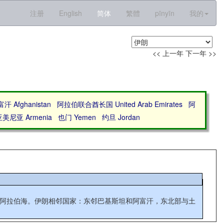
注册
English
简体
繁體
pīnyīn
我的
<< 上一年
下一年 >>
汗 Afghanistan
阿拉伯联合酋长国 United Arab Emirates
阿
美尼亚 Armenia
也门 Yemen
约旦 Jordan
湾和阿拉伯海。伊朗相邻国家：东邻巴基斯坦和阿富汗，东北部与土