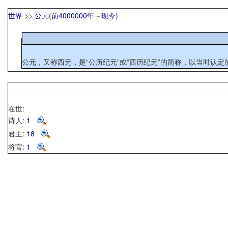
世界
>>
公元
(
前4000000年
～
现今
)
公元，又称西元，是“公历纪元”或“西历纪元”的简称，以当时认
在世:
诗人:
1
君主:
18
将官:
1