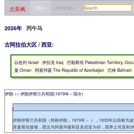
北美枫
百科
诗书伴读
2026年
丙午马
古阿拉伯大区
/
西亚
:
以色列 Israel
伊拉克 Iraq
巴勒斯坦 Palestinian Territory, Occ
曼 Oman
阿塞拜疆 The Republic of Azerbaijan
巴林 Bahrain
伊朗
>>
伊朗伊斯兰共和国
(
1979年
～
现今
)
伊朗伊斯兰共和国（简称伊朗，1979年－ ），1935年以前
库曼斯坦接壤，西北与阿塞拜疆和亚美尼亚为邻，西界土耳其和