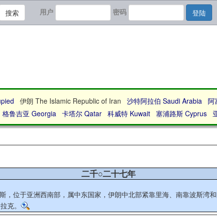
用户
密码
搜索
登陆
upied
伊朗 The Islamic Republic of Iran
沙特阿拉伯 Saudi Arabia
阿富
格鲁吉亚 Georgia
卡塔尔 Qatar
科威特 Kuwait
塞浦路斯 Cyprus
亚
二千○二十七年
称为波斯，位于亚洲西南部，属中东国家，伊朗中北部紧靠里海、南靠波斯
伊拉克。