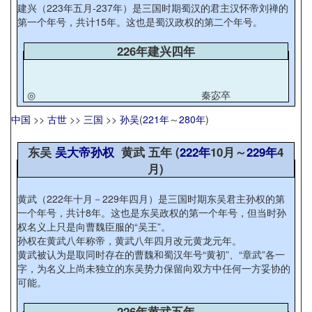
建兴（223年五月-237年）是三国时期蜀汉的君主汉怀帝刘禅的
第一个年号，共计15年。这也是蜀汉政权的第二个年号。
226年建兴四年
◎
秦宓卒
中国
>>
古世
>>
三国
>>
孙吴
(
221年
～
280年
)
东吴
吴大帝孙权
黄武 五年 (
222年
10月～
229年
4
月)
黄武（222年十月－229年四月）是三国时期东吴君主孙权的第
一个年号，共计8年。这也是东吴政权的第一个年号，但当时孙
权名义上只是向曹魏臣服的“吴王”。
孙权在黄武八年称帝，黄武八年四月改元黄龙元年。
黄武被认为是取同时存在的曹魏和蜀汉年号“黄初”、“章武”各一
字，为名义上尚未独立的东吴势力保留向双方中任何一方妥协的
可能。
226年黄武五年