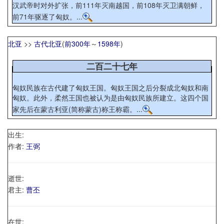
汉武帝时对外扩张，前111年灭南越国，前108年灭卫满朝鲜，
前71年驱逐了匈奴。...
北亚
>>
古代北亚
(
前300年
～
1598年
)
二百二十七年
匈奴民族在古代建了匈奴王国。匈奴王国之后分裂成北匈奴和南
匈奴。此外，柔然王国也被认为是由匈奴民族所建立。这四个国
家先后在蒙古利亚(简称蒙古)称王称霸。...
出生:
作者:
王弼
逝世:
君主:
曹丕
在世: