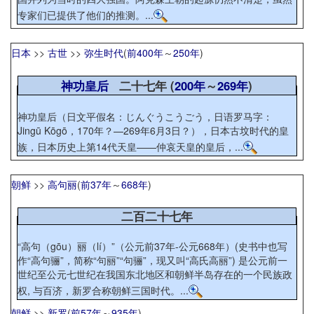
专家们已提供了他们的推测。...
日本
>>
古世
>>
弥生时代
(
前400年
～
250年
)
神功皇后
二十七年 (
200年
～
269年
)
神功皇后（日文平假名：じんぐうこうごう，日语罗马字：
Jingū Kōgō，170年？—269年6月3日？），日本古坟时代的皇
族，日本历史上第14代天皇——仲哀天皇的皇后，...
朝鲜
>>
高句丽
(
前37年
～
668年
)
二百二十七年
“高句（gōu）丽（lí）”（公元前37年-公元668年）(史书中也写
作“高句骊”，简称“句丽”“句骊”，现又叫“高氏高丽”) 是公元前一
世纪至公元七世纪在我国东北地区和朝鲜半岛存在的一个民族政
权, 与百济，新罗合称朝鲜三国时代。...
朝鲜
>>
新罗
(
前57年
～
935年
)