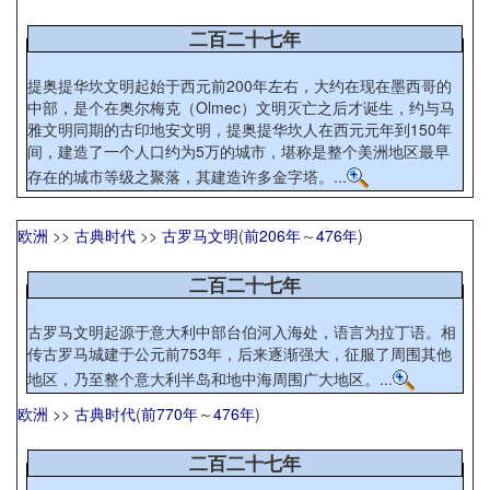
二百二十七年
提奥提华坎文明起始于西元前200年左右，大约在现在墨西哥的
中部，是个在奥尔梅克（Olmec）文明灭亡之后才诞生，约与马
雅文明同期的古印地安文明，提奥提华坎人在西元元年到150年
间，建造了一个人口约为5万的城市，堪称是整个美洲地区最早
存在的城市等级之聚落，其建造许多金字塔。...
欧洲
>>
古典时代
>>
古罗马文明
(
前206年
～
476年
)
二百二十七年
古罗马文明起源于意大利中部台伯河入海处，语言为拉丁语。相
传古罗马城建于公元前753年，后来逐渐强大，征服了周围其他
地区，乃至整个意大利半岛和地中海周围广大地区。...
欧洲
>>
古典时代
(
前770年
～
476年
)
二百二十七年