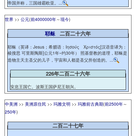
帝国并称，三国雄霸欧亚。...
世界
>>
公元
(
前4000000年
～
现今
)
耶稣
二百二十六年
耶稣（英译：Jesus；希腊语：Ιησούς Χριστός[汉语音译为：
棱搜思 可里斯陶斯]公元1年~约30年） 照基督教的道理，耶稣是
造物主天主圣父的儿子，宇宙和人都是圣父所创造的。...
226年二百二十六年
安息王国亡。波斯王国萨尼王朝兴。
中美洲
>>
美洲原住民
>>
玛雅文明
>>
玛雅前古典期
(
前2500年
～
250年
)
二百二十七年