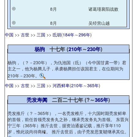
◎
8月
诸葛瑾襄阳战败
◎
8月
吴经营山越
中国
>>
古世
>>
三国
>>
氐胡
(
184年
～
296年
)
杨驹
十七年 (
210年
～
230年
)
杨驹，（？－230年），为仇池国（氐）（今中国甘肃一带）君
主之一，他为杨腾儿子，承袭杨腾担任该国君主，在位期间为
210年－230年。
中国
>>
古世
>>
三国
>>
河西鲜卑
(
210年
～
365年
)
秃发寿阗
二百二十七年 (?～
365年
)
秃发推斤（？－365年），一名秃发椎斤，十六国时期秃发鲜卑
的首领，前任首领秃发务丸之孙，继承秃发务丸为首领。 东晋兴
宁三年（365年）推斤去世，据资治通鉴记载，推斤享年110
岁，惟此说尚待商榷。 推斤去世后，由子秃发思复鞬继承其位。