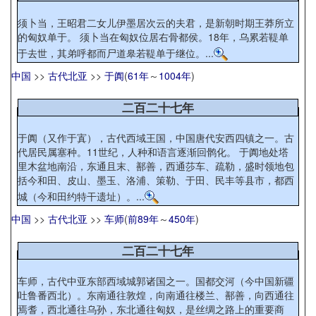
须卜当，王昭君二女儿伊墨居次云的夫君，是新朝时期王莽所立
的匈奴单于。 须卜当在匈奴位居右骨都侯。18年，乌累若鞮单
于去世，其弟呼都而尸道皋若鞮单于继位。...
中国
>>
古代北亚
>>
于阗
(
61年
～
1004年
)
二百二十七年
于阗（又作于寘），古代西域王国，中国唐代安西四镇之一。古
代居民属塞种。11世纪，人种和语言逐渐回鹘化。 于阗地处塔
里木盆地南沿，东通且末、鄯善，西通莎车、疏勒，盛时领地包
括今和田、皮山、墨玉、洛浦、策勒、于田、民丰等县市，都西
城（今和田约特干遗址）。...
中国
>>
古代北亚
>>
车师
(
前89年
～
450年
)
二百二十七年
车师，古代中亚东部西域城郭诸国之一。国都交河（今中国新疆
吐鲁番西北）。东南通往敦煌，向南通往楼兰、鄯善，向西通往
焉耆，西北通往乌孙，东北通往匈奴，是丝绸之路上的重要商