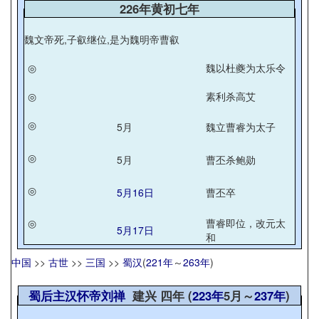
226年黄初七年
魏文帝死,子叡继位,是为魏明帝曹叡
◎
魏以杜夔为太乐令
◎
素利杀高艾
◎
5月
魏立曹睿为太子
◎
5月
曹丕杀鲍勋
◎
5月16日
曹丕卒
◎
曹睿即位，改元太
5月17日
和
中国
>>
古世
>>
三国
>>
蜀汉
(
221年
～
263年
)
蜀后主汉怀帝刘禅
建兴 四年 (
223年
5月～
237年
)