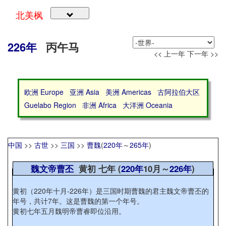
北美枫
226年
丙午马
<< 上一年
下一年 >>
欧洲 Europe
亚洲 Asia
美洲 Americas
古阿拉伯大区
Guelabo Region
非洲 Africa
大洋洲 Oceania
中国
>>
古世
>>
三国
>>
曹魏
(
220年
～
265年
)
魏文帝曹丕
黄初 七年 (
220年
10月～
226年
)
黄初（220年十月-226年）是三国时期曹魏的君主魏文帝曹丕的
年号，共计7年。这是曹魏的第一个年号。
黄初七年五月魏明帝曹睿即位沿用。