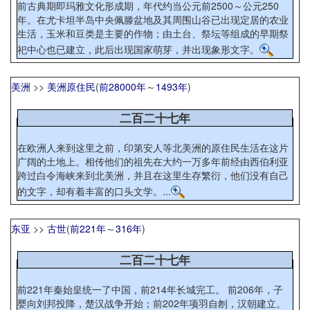
前古典期即玛雅文化形成期，年代约当公元前2500～公元250
年。在尤卡坦半岛中央佩滕盆地及其周围山谷已出现定居的农业
生活，玉米和豆类是主要的作物；由土台、祭坛等组成的早期祭
祀中心也已建立，此后出现国家萌芽，并出现象形文字。
美洲
>>
美洲原住民
(
前28000年
～
1493年
)
二百二十七年
在欧洲人来到这里之前，印第安人等北美洲的原住民生活在这片
广阔的土地上。相传他们的祖先在大约一万多年前经由西伯利亚
跨过白令海峡来到北美洲，并且在这里生存繁衍，他们没有自己
的文字，却有着丰富的口头文学。...
东亚
>>
古世
(
前221年
～
316年
)
二百二十七年
前221年秦始皇统一了中国，前214年长城完工。 前206年，子
婴向刘邦投降，楚汉战争开始；前202年项羽自刎，汉朝建立。