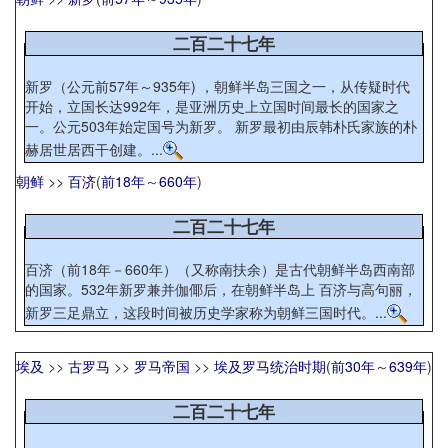
二百二十七年
新罗（公元前57年～935年) ，朝鲜半岛三国之一，从传疑时代
开始，立国长达992年，是亚洲历史上立国时间最长的国家之
一。公元503年始定国号为新罗。 新罗最初由辰韩朴氏家族的朴
赫居世居西干创建。...
朝鲜
>>
百济
(
前18年
～
660年
)
二百二十七年
百济（前18年－660年）（又称南扶余）是古代朝鲜半岛西南部
的国家。532年新罗兼并伽倻后，在朝鲜半岛上 百济与高句丽，
新罗三足鼎立，这段时间被历史学家称为朝鲜三国时代。...
埃及
>>
古罗马
>>
罗马帝国
>>
埃及罗马统治时期
(
前30年
～
639年
)
二百二十七年