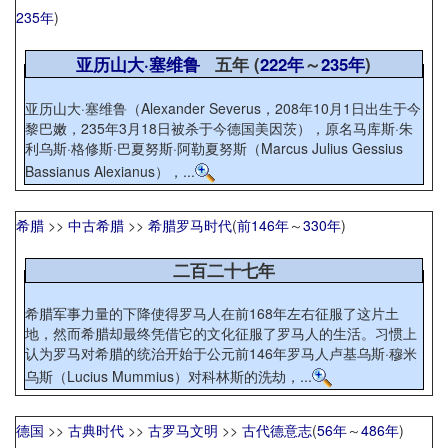
235年
)
亚历山大·塞维鲁
五年 (
222年
～
235年
)
亚历山大·塞维鲁（Alexander Severus，208年10月1日出生于今
黎巴嫩，235年3月18日被杀于今德国美因茨），原名马库斯·朱
利乌斯·格修斯·巴夏努斯·阿勒夏努斯（Marcus Julius Gessius
Bassianus Alexianus），...
希腊
>>
中古希腊
>>
希腊罗马时代
(
前146年
～
330年
)
二百二十七年
希腊军事力量的下降使得罗马人在前168年左右征服了这片土
地，然而希腊却最终凭借它的文化征服了罗马人的生活。习惯上
认为罗马对希腊的统治开始于公元前146年罗马人卢基乌斯·穆米
乌斯（Lucius Mummius）对科林斯的洗劫，...
德国
>>
古典时代
>>
古罗马文明
>>
古代德意志
(
56年
～
486年
)