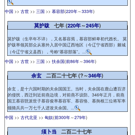
中国
>>
古世
>>
三国
>>
慕容部
(
220年
～
333年
)
莫护跋
七年 (
220年
～
245年
)
莫护跋（生卒年不详），又名慕容焉，慕容部鲜卑初代酋长。 莫
护跋率领其部众从塞外入居中国辽西地区（今辽宁省西部）棘城
（今辽宁省义县西），号称“慕容部落”。...
中国
>>
古世
>>
三国
>>
扶余国
(
前86年
～
396年
)
余玄
二百二十七年 (?～
346年
)
余玄，是十六国时期的夫余国国王。当时，夫余国在鹿山遭百济
的侵扰，西迁到近前燕边境，对前燕不设防。346年正月，前燕
国王慕容皝派世子慕容俊率慕容军、慕容恪、慕舆根三位将军率
领骑兵共一万七千人进攻夫余国。...
中国
>>
古代北亚
>>
匈奴
(
前300年
～
279年
)
须卜当
二百二十七年