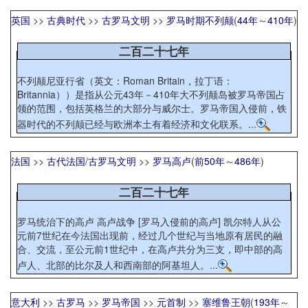
英国
>>
古典时代
>>
古罗马文明
>>
罗马时期不列颠
(
44年
～
410年
)
二百二十七年
不列颠尼亚行省（英文：Roman Britain，拉丁语：
Britannia））是指从公元43年－410年大不列颠岛被罗马帝国占
领的范围，包括英格兰的大部分与威尔士。罗马帝国入侵前，铁
器时代的不列颠已经与欧洲本土有着经济和文化联系。...
法国
>>
古代法国
/
古罗马文明
>>
罗马高卢
(
前50年
～
486年
)
二百二十七年
罗马统治下的高卢 高卢战争 [罗马入侵前的高卢] 凯尔特人从公
元前7世纪在今法国出现前，经过几个世纪与当地原有居民的融
合、交流，至公元前1世纪中，在高卢共分为三支，即中部的高
卢人、北部的比尔及人和西南部的阿基坦人。...
意大利
>>
古罗马
>>
罗马帝国
>>
元首制
>>
塞维鲁王朝
(
193年
～