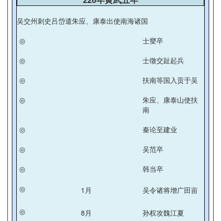
吴交州刺史吕岱遣朱应、康泰出使南海诸国
◎
士燮卒
◎
士徵交趾起兵
◎
扶南等国入贡于吴
◎
朱应、康泰山使扶
南
◎
秦论至建业
◎
吴范卒
◎
韩当卒
◎
1月
吴令诸将增广田亩
◎
8月
孙权攻魏江夏