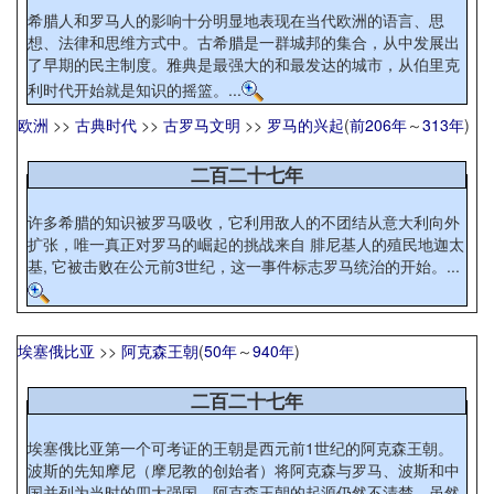
希腊人和罗马人的影响十分明显地表现在当代欧洲的语言、思
想、法律和思维方式中。古希腊是一群城邦的集合，从中发展出
了早期的民主制度。雅典是最强大的和最发达的城市，从伯里克
利时代开始就是知识的摇篮。...
欧洲
>>
古典时代
>>
古罗马文明
>>
罗马的兴起
(
前206年
～
313年
)
二百二十七年
许多希腊的知识被罗马吸收，它利用敌人的不团结从意大利向外
扩张，唯一真正对罗马的崛起的挑战来自 腓尼基人的殖民地迦太
基, 它被击败在公元前3世纪，这一事件标志罗马统治的开始。...
埃塞俄比亚
>>
阿克森王朝
(
50年
～
940年
)
二百二十七年
埃塞俄比亚第一个可考证的王朝是西元前1世纪的阿克森王朝。
波斯的先知摩尼（摩尼教的创始者）将阿克森与罗马、波斯和中
国并列为当时的四大强国。阿克森王朝的起源仍然不清楚，虽然