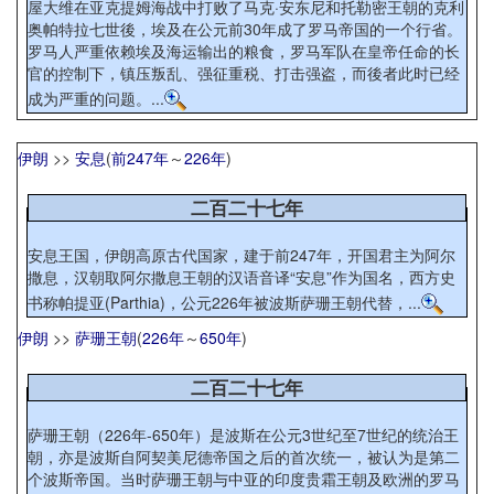
屋大维在亚克提姆海战中打败了马克·安东尼和托勒密王朝的克利
奥帕特拉七世後，埃及在公元前30年成了罗马帝国的一个行省。
罗马人严重依赖埃及海运输出的粮食，罗马军队在皇帝任命的长
官的控制下，镇压叛乱、强征重税、打击强盗，而後者此时已经
成为严重的问题。...
伊朗
>>
安息
(
前247年
～
226年
)
二百二十七年
安息王国，伊朗高原古代国家，建于前247年，开国君主为阿尔
撒息，汉朝取阿尔撒息王朝的汉语音译“安息”作为国名，西方史
书称帕提亚(Parthia)，公元226年被波斯萨珊王朝代替，...
伊朗
>>
萨珊王朝
(
226年
～
650年
)
二百二十七年
萨珊王朝（226年-650年）是波斯在公元3世纪至7世纪的统治王
朝，亦是波斯自阿契美尼德帝国之后的首次统一，被认为是第二
个波斯帝国。当时萨珊王朝与中亚的印度贵霜王朝及欧洲的罗马