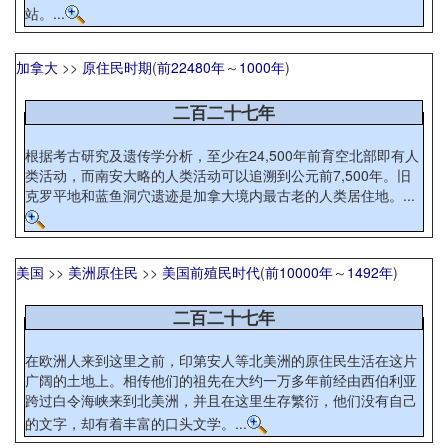
站。...
加拿大
>>
原住民时期
(
前22480年
～
1000年
)
二百二十七年
根据考古研究及遗传学分析，至少在24,500年前育空北部即有人
类活动，而南安大略的人类活动可以追溯到公元前7,500年。旧
克罗平地和蓝鱼洞穴遗迹是加拿大境内最古老的人类居住地。...
美国
>>
美洲原住民
>>
美国前殖民时代
(
前10000年
～
1492年
)
二百二十七年
在欧洲人来到这里之前，印第安人等北美洲的原住民生活在这片
广阔的土地上。相传他们的祖先在大约一万多年前经由西伯利亚
跨过白令海峡来到北美洲，并且在这里生存繁衍，他们没有自己
的文字，却有着丰富的口头文学。...