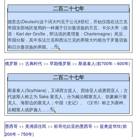
二百二十七年
德意志(Deutsch)这个词大约见于公元8世纪，开始仅指在法兰克
帝国东部地区使用的一种属于日尔曼语族的方言。卡尔大帝（德
语：Karl der Große，即法语的查理曼：Charlemagne）死后，
帝国分裂，其中东法兰克和西法兰克的界限大约相当于罗曼语族
和日尔曼语族的界限。...
俄罗斯
>>
古典时代
>>
早期俄罗斯
>>
斯基泰人
(
前700年
～
600年
)
二百二十七年
斯基泰人(Scythians)，又译西古提人、西徐亚人或赛西亚人；古
代波斯人称之为 Saka 塞克人，分为戴尖帽塞克人、饮豪麻汁塞
克人、海那边的塞克人；中国《史记》、《汉书》称之为塞种、
尖帽塞人或萨迦人，...
墨西哥
>>
美洲原住民
>>
前哥伦比亚的墨西哥
>>
提奥提华坎
(
前
200年
～
750年
)