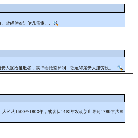
ч Годунов，1552年──1605年，1598年──1605年在位），是俄国沙皇。 鞑靼贵族出身。曾经侍奉过伊凡雷帝。...
印第安人赐给征服者，实行委托监护制，强迫印第安人服劳役。...
1500至1800年，或者从1492年发现新世界到1789年法国