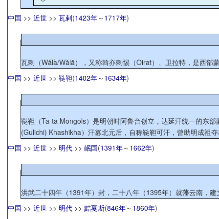
中国
>>
近世
>>
瓦剌
(
1423年
～
1717年
)
中国
>>
近世
>>
鞑靼
(
1402年
～
1634年
)
鞑靼（Ta-ta Mongols）是明朝时阿鲁台创立，达延汗统一的东部蒙古，与瓦
(Gulichi) Khashikha）汗篡北元后，自称鞑靼可汗，曾助明成祖夺权
中国
>>
近世
>>
明代
>>
岷国
(
1391年
～
1662年
)
洪武二十四年（1391年）封，二十八年（1395年）就藩云南，建
中国
>>
近世
>>
明代
>>
黠戛斯
(
846年
～
1860年
)