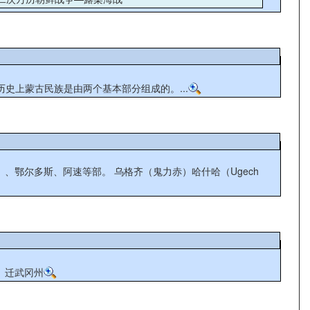
剌（Wǎlà/Wǎlā），又称斡亦剌惕（Oirat）、卫拉特，是西部蒙古民族。明代称瓦剌，到17世纪后期称卫拉特，又称厄拉特、厄鲁特。 历史上蒙古民族是由两个基本部分组成的。...
乌格齐（鬼力赤）哈什哈（Ugech
年）迁武冈州