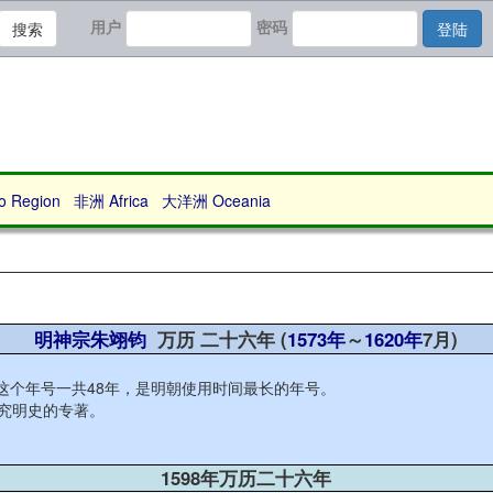
用户
密码
搜索
登陆
Region
非洲 Africa
大洋洲 Oceania
明神宗朱翊钧
万历 二十六年 (
1573年
～
1620年
7月)
历这个年号一共48年，是明朝使用时间最长的年号。
研究明史的专著。
1598年万历二十六年