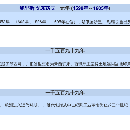
鲍里斯·戈东诺夫
元年 (
1598年
～
1605年
)
鲍里斯·费奥多罗维奇·戈东诺夫（Борис Федорови
一千五百九十九年
）率军逐步征服了墨西哥，并把这里更名为新西班牙。西班牙王室将土地连同当地
一千五百九十九年
欧洲进入近代时期。 。近代包括从中世纪到工业革命为止的三个世纪，大约从