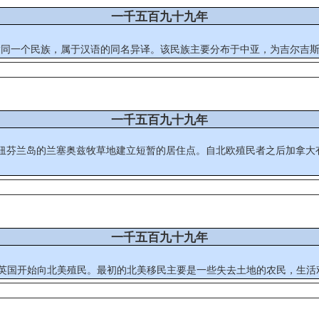
一千五百九十九年
ргыз / قىرعىز），与吉尔吉斯族是指同一个民族，属于汉语的同名异译。该民族主要分布于中
一千五百九十九年
在纽芬兰岛的兰塞奥兹牧草地建立短暂的居住点。自北欧殖民者之后加拿大有
一千五百九十九年
方，我们希望移植一个民族。” 十七世纪初，英国开始向北美殖民。最初的北美移民主要是一些失去土地