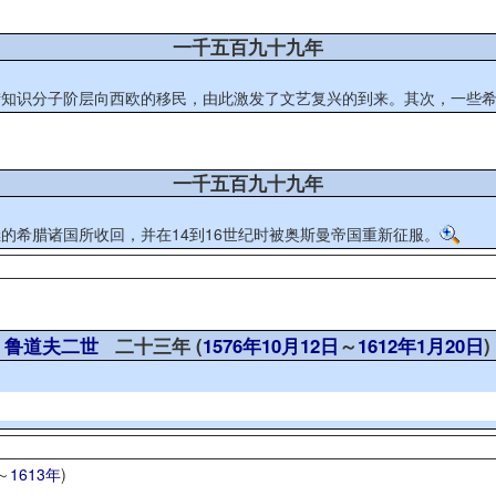
一千五百九十九年
知识分子阶层向西欧的移民，由此激发了文艺复兴的到来。其次，一些希腊
一千五百九十九年
的希腊诸国所收回，并在14到16世纪时被奥斯曼帝国重新征服。
鲁道夫二世
二十三年 (
1576年
10月12日
～
1612年
1月20日
)
～
1613年
)