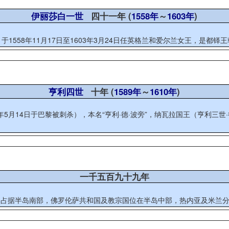
伊丽莎白一世
四十一年 (
1558年
～
1603年
)
月24日），于1558年11月17日至1603年3月24日任英格兰和爱尔兰女王，
亨利四世
十年 (
1589年
～
1610年
)
10年5月14日于巴黎被刺杀），本名“亨利·德·波旁”，纳瓦拉国王（亨利三世·德·
一千五百九十九年
占据半岛南部，佛罗伦萨共和国及教宗国位在半岛中部，热内亚及米兰分别