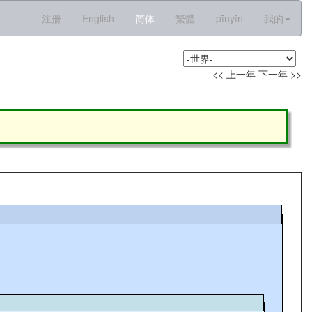
注册
English
简体
繁體
pīnyīn
我的
<< 上一年
下一年 >>