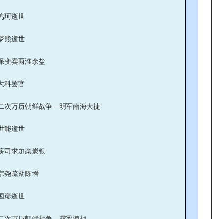
鸣珂逝世
梦熊逝世
保变卖两淮余盐
大科罢官
二次万历朝鲜战争—明军南海大捷
世能逝世
薪司求加柴炭银
宗尧疏劾陈增
国彦逝世
二次万历朝鲜战争—露梁海战