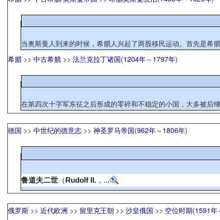
当奥斯曼人到来的时候，希腊人兴起了两股移民运动。首先是希腊
希腊
>>
中古希腊
>>
法兰克拉丁诸国
(
1204年
～
1797年
)
在第四次十字军东征之后形成的零碎和不稳定的小国，大多被后继
德国
>>
中世纪的德意志
>>
神圣罗马帝国
(
962年
～
1806年
)
鲁道夫二世
（
Rudolf II.
，...
俄罗斯
>>
近代欧洲
>>
留里克王朝
>>
沙皇俄国
>>
空位时期
(
1591年