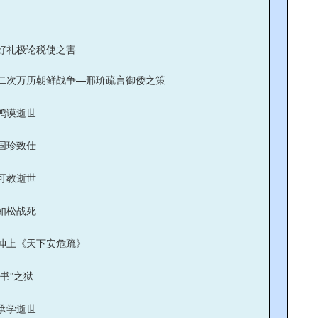
好礼极论税使之害
二次万历朝鲜战争—邢玠疏言御倭之策
鸿谟逝世
国珍致仕
可教逝世
如松战死
坤上《天下安危疏》
妖书”之狱
承学逝世