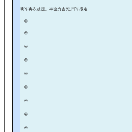
明军再次赴援。丰臣秀吉死,日军撤走
◎
◎
◎
◎
◎
◎
◎
◎
◎