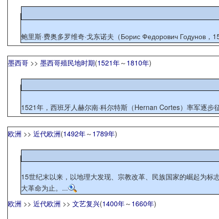
墨西哥
>>
墨西哥殖民地时期
(
1521年
～
1810年
)
1521年，西班牙人赫尔南·科尔特斯（Hernan Cortes
欧洲
>>
近代欧洲
(
1492年
～
1789年
)
15世纪末以来，以地理大发现、宗教改革、民族国家的崛起为标志，
大革命为止。...
欧洲
>>
近代欧洲
>>
文艺复兴
(
1400年
～
1660年
)