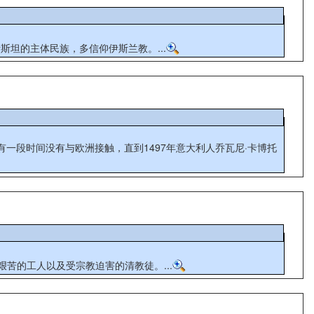
亚，为吉尔吉斯斯坦的主体民族，多信仰伊斯兰教。...
一段时间没有与欧洲接触，直到1497年意大利人乔瓦尼·卡博托
的农民，生活艰苦的工人以及受宗教迫害的清教徒。...