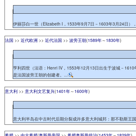
伊丽莎白一世（Elizabeth I，1533年9月7日－1603年3
法国
>>
近代欧洲
>>
近代法国
>>
波旁王朝
(
1589年
～
1830年
)
亨利四世（法语：Henri IV，1553年12月13日出生于波城－16
是法国波旁王朝的创建者。...
意大利
>>
意大利文艺复兴
(
1401年
～
1600年
)
意大利半岛在中古时代后期分裂成许多意大利城邦：那不勒斯王国
希腊
>>
中古希腊
/
奥斯曼帝国
>>
希腊奥斯曼统治
(
1453年
～
1829年
)