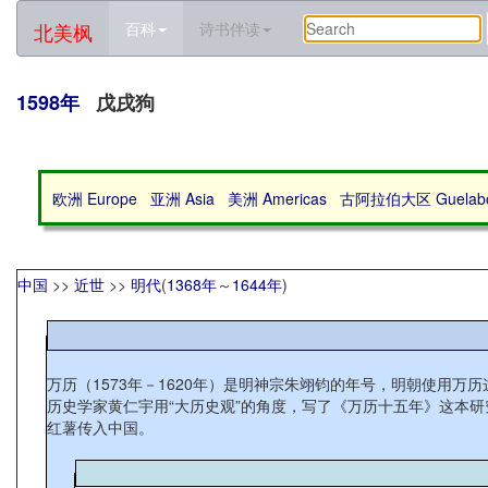
北美枫
百科
诗书伴读
1598年
戊戌狗
欧洲 Europe
亚洲 Asia
美洲 Americas
古阿拉伯大区 Guelabo 
中国
>>
近世
>>
明代
(
1368年
～
1644年
)
万历（1573年－1620年）是明神宗朱翊钧的年号，明朝使用万
历史学家黄仁宇用“大历史观”的角度，写了《万历十五年》这本
红薯传入中国。