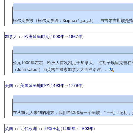
柯尔克孜族（柯尔克孜语：Кы
加拿大
>>
欧洲殖民时期
(
1000年
～
1867年
)
公元1000年左右，欧洲人首次踏足于加拿大。 红胡子埃里克曾
（John Cabot）为英格兰探索加拿大大西洋沿岸。...
美国
>>
美国殖民地时代
(
1493年
～
1779年
)
在从前无人来到的地
英国
>>
近代欧洲
>>
都铎王朝
(
1485年
～
1603年
)