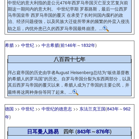
中世纪的意大利指的是公元476年西罗马帝国灭亡至文艺复兴前
期这一期间内的意大利。 中世纪早期 罗慕路斯，最后一位西罗
马帝国皇帝 西罗马帝国的覆灭 在承受了长时间国内腐朽的政
治、经济问题侵蚀，以及民族大迁徙所带来的频繁的外蛮入侵洗
劫之后，内忧外患已久的西罗马帝国最终崩溃。...
希腊
>>
中世纪
>>
中古希腊
(
前146年
～
1832年
)
八百四十七年
拜占庭帝国的历史由学者August Heisenberg总结为“皈依基督教
的希腊人的罗马国”的历史。自罗马帝国分裂为东西两部分，以及
其后西罗马帝国的覆灭以来，希腊人成为了帝国的主要公民，并
最终将这两种身份等同了起来。...
德国
>>
中世纪
>>
中世纪的德意志
>>
东法兰克王国
(
843年
～
962
年
)
日耳曼人路易
四年 (
843年
～
876年
)