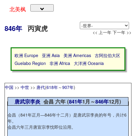
北美枫
846年
丙寅虎
<< 上一年
下一年 >>
欧洲 Europe
亚洲 Asia
美洲 Americas
古阿拉伯大区
Guelabo Region
非洲 Africa
大洋洲 Oceania
中国
>>
中世
>>
唐代
(
618年
～
907年
)
唐武宗李炎
会昌 六年 (
841年
1月～
846年
12月)
会昌（841年正月—846年十二月）是唐武宗李炎的年号，共计6
年。
会昌六年三月唐宣宗李忱即位沿用。