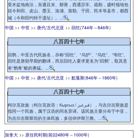
里木盆地南沿，东通且末、鄯善，西通莎车、疏勒，盛时领地包
括今和田、皮山、墨玉、洛浦、策勒、于田、民丰等县市，都西
城（今和田约特干遗址）。...
中国
>>
中世
>>
唐代
/
古代北亚
>>
回纥
(
744年
～
846年
)
八百四十七年
回鹘，中亚古代民族名，亦称“回纥”、“乌护”、“乌纥”、“韦纥”。
回纥是唐朝早期的翻译，而后回纥人要求更名为“回鹘”，取其意
有“鹘隼”般的勇猛。...
中国
>>
中世
>>
唐代
/
古代北亚
>>
黠戛斯
(
846年
～
1860年
)
八百四十七年
柯尔克孜族（柯尔克孜语：Кыргыз / قىرعىز），与吉尔吉斯族是
指同一个民族，属于汉语的同名异译。该民族主要分布于中亚，
为吉尔吉斯斯坦的主体民族，多信仰伊斯兰教。...
加拿大
>>
原住民时期
(
前22480年
～
1000年
)