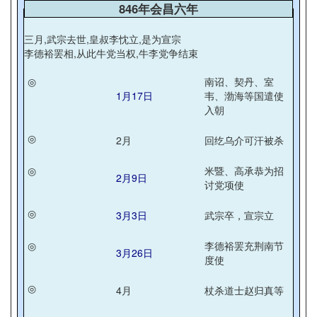
846年会昌六年
三月,武宗去世,皇叔李忱立,是为宣宗
李德裕罢相,从此牛党当权,牛李党争结束
◎
南诏、契丹、室
1月17日
韦、渤海等国遣使
入朝
◎
2月
回纥乌介可汗被杀
◎
米暨、高承恭为招
2月9日
讨党项使
◎
3月3日
武宗卒，宣宗立
◎
李德裕罢充荆南节
3月26日
度使
◎
4月
杖杀道士赵归真等