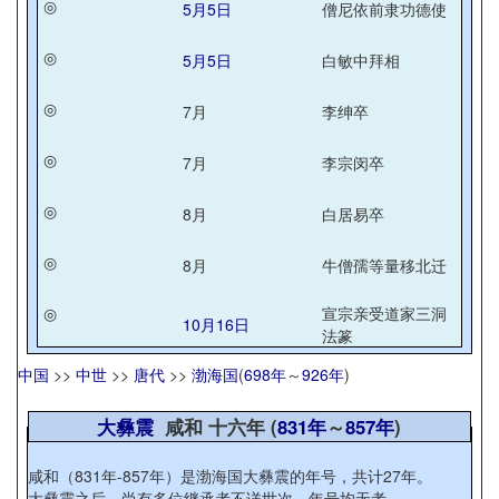
◎
5月5日
僧尼依前隶功德使
◎
5月5日
白敏中拜相
◎
7月
李绅卒
◎
7月
李宗闵卒
◎
8月
白居易卒
◎
8月
牛僧孺等量移北迁
◎
宣宗亲受道家三洞
10月16日
法篆
中国
>>
中世
>>
唐代
>>
渤海国
(
698年
～
926年
)
大彝震
咸和 十六年 (
831年
～
857年
)
咸和（831年-857年）是渤海国大彝震的年号，共计27年。
大彝震之后，尚有多位继承者不详世次，年号均无考。