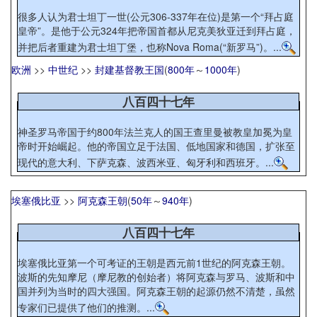
很多人认为君士坦丁一世(公元306-337年在位)是第一个“拜占庭
皇帝”。是他于公元324年把帝国首都从尼克美狄亚迁到拜占庭，
并把后者重建为君士坦丁堡，也称Nova Roma(“新罗马”)。...
欧洲
>>
中世纪
>>
封建基督教王国
(
800年
～
1000年
)
八百四十七年
神圣罗马帝国于约800年法兰克人的国王查里曼被教皇加冕为皇
帝时开始崛起。他的帝国立足于法国、低地国家和德国，扩张至
现代的意大利、下萨克森、波西米亚、匈牙利和西班牙。...
埃塞俄比亚
>>
阿克森王朝
(
50年
～
940年
)
八百四十七年
埃塞俄比亚第一个可考证的王朝是西元前1世纪的阿克森王朝。
波斯的先知摩尼（摩尼教的创始者）将阿克森与罗马、波斯和中
国并列为当时的四大强国。阿克森王朝的起源仍然不清楚，虽然
专家们已提供了他们的推测。...