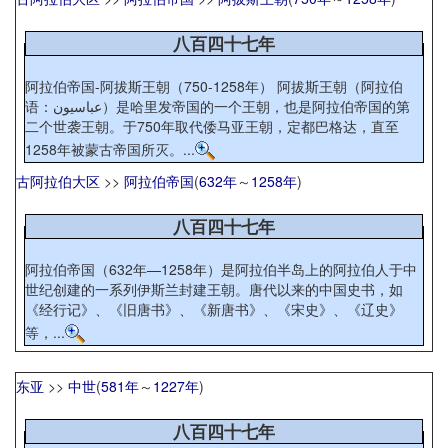
八百四十七年
阿拉伯帝国-阿拔斯王朝（750-1258年） 阿拔斯王朝（阿拉伯
语：عباسيون）是哈里发帝国的一个王朝，也是阿拉伯帝国的第
二个世袭王朝。于750年取代倭马亚王朝，定都巴格达，直至
1258年被蒙古帝国所灭。...
古阿拉伯大区
>>
阿拉伯帝国
(
632年
～
1258年
)
八百四十七年
阿拉伯帝国（632年—1258年）是阿拉伯半岛上的阿拉伯人于中
世纪创建的一系列伊斯兰封建王朝。唐代以来的中国史书，如
《经行记》、《旧唐书》、《新唐书》、《宋史》、《辽史》
等，...
东亚
>>
中世
(
581年
～
1227年
)
八百四十七年