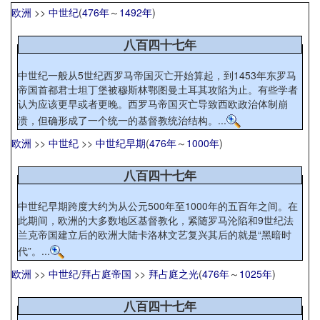
欧洲
>>
中世纪
(
476年
～
1492年
)
八百四十七年
中世纪一般从5世纪西罗马帝国灭亡开始算起，到1453年东罗马
帝国首都君士坦丁堡被穆斯林鄂图曼土耳其攻陷为止。有些学者
认为应该更早或者更晚。西罗马帝国灭亡导致西欧政治体制崩
溃，但确形成了一个统一的基督教统治结构。...
欧洲
>>
中世纪
>>
中世纪早期
(
476年
～
1000年
)
八百四十七年
中世纪早期跨度大约为从公元500年至1000年的五百年之间。在
此期间，欧洲的大多数地区基督教化，紧随罗马沦陷和9世纪法
兰克帝国建立后的欧洲大陆卡洛林文艺复兴其后的就是“黑暗时
代”。...
欧洲
>>
中世纪
/
拜占庭帝国
>>
拜占庭之光
(
476年
～
1025年
)
八百四十七年