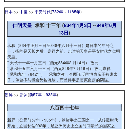
日本
>>
中世
>>
平安时代
(
782年
～
1185年
)
仁明天皇
承和 十三年 (
834年
1月3日
～
848年
6月
13日
)
承和（834年正月三日至848年六月十三日）是日本的年号之
一，指的是天长之后、嘉祥之前。此时的天皇是平安时代之仁明
天皇。
* 天长十一年一月三日（西元834年2 月14日） 改元
* 承和十五年六月十三日（西元848年7 月16日） 改元嘉祥
* 承和九年（842年）：承和之变：企图谋反的恒贞亲王被废太
子，伴健岑与橘逸势被流放，而整件事是藤原良房的阴谋。
朝鲜
>>
新罗
(
前57年
～
935年
)
八百四十七年
新罗（公元前57年～935年) ，朝鲜半岛三国之一，从传疑时代
开始，立国长达992年，是亚洲历史上立国时间最长的国家之