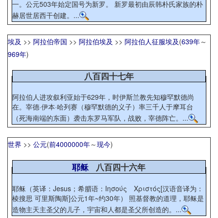
一。公元503年始定国号为新罗。 新罗最初由辰韩朴氏家族的朴
赫居世居西干创建。...
埃及
>>
阿拉伯帝国
>>
阿拉伯埃及
>>
阿拉伯人征服埃及
(
639年
～
969年
)
八百四十七年
阿拉伯人进攻叙利亚始于629年，时伊斯兰教先知穆罕默德尚
在。宰德·伊本·哈列赛（穆罕默德的义子）率三千人于摩耳台
（死海南端的东面）袭击东罗马军队，战败，宰德阵亡。...
世界
>>
公元
(
前4000000年
～
现今
)
耶稣
八百四十六年
耶稣（英译：Jesus；希腊语：Ιησούς Χριστός[汉语音译为：
棱搜思 可里斯陶斯]公元1年~约30年） 照基督教的道理，耶稣是
造物主天主圣父的儿子，宇宙和人都是圣父所创造的。...