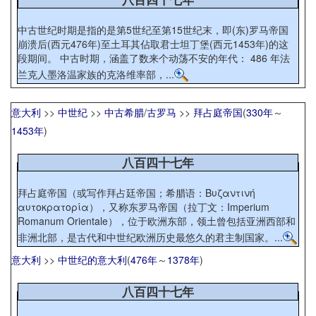
中古世纪时期是指的是第5世纪至第15世纪末，即(东)罗马帝国
崩溃后(西元476年)至土耳其佔取君士坦丁堡(西元1453年)的这
段期间。 中古时期，涵盖了数来个动荡不安的年代： 486 年法
兰克人墨洛温家族的克洛维率部，...
意大利
>>
中世纪
>>
中古希腊
/
古罗马
>>
拜占庭帝国
(
330年
～
1453年
)
八百四十七年
拜占庭帝国（或写作拜占廷帝国；希腊语：Βυζαντινή
αυτοκρατορία），又称东罗马帝国（拉丁文：Imperium
Romanum Orientale），位于欧洲东部，领土曾包括亚洲西部和
非洲北部，是古代和中世纪欧洲历史最悠久的君主制国家。...
意大利
>>
中世纪的意大利
(
476年
～
1378年
)
八百四十七年