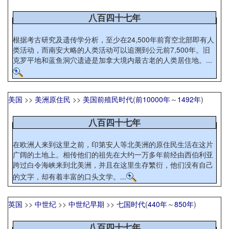
八百四十七年
根据考古研究及遗传学分析，至少在24,500年前育空北部即有人
类活动，而南安大略的人类活动可以追溯到公元前7,500年。旧
克罗平地和蓝鱼洞穴遗迹是加拿大境内最古老的人类居住地。...
美国
>>
美洲原住民
>>
美国前殖民时代
(
前10000年
～
1492年
)
八百四十七年
在欧洲人来到这里之前，印第安人等北美洲的原住民生活在这片
广阔的土地上。相传他们的祖先在大约一万多年前经由西伯利亚
跨过白令海峡来到北美洲，并且在这里生存繁衍，他们没有自己
的文字，却有着丰富的口头文学。...
英国
>>
中世纪
>>
中世纪早期
>>
七国时代
(
440年
～
850年
)
八百四十七年