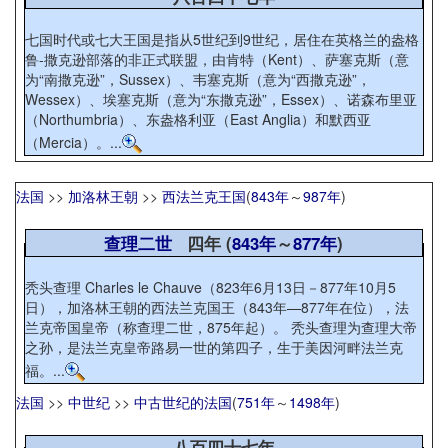
七国时代或七大王国是指从5世纪到9世纪，居住在英格兰的盎格
鲁-撒克逊部落的非正式联盟，由肯特（Kent）、萨塞克斯（意
为“南撒克逊”，Sussex）、韦塞克斯（意为“西撒克逊”，
Wessex）、埃塞克斯（意为“东撒克逊”，Essex）、诺森布里亚
（Northumbria）、东盎格利亚（East Anglia）和默西亚
（Mercia）。...
法国
>>
加洛林王朝
>>
西法兰克王国
(
843年
～
987年
)
查理二世
四年 (
843年
～
877年
)
秃头查理 Charles le Chauve（823年6月13日－877年10月5
日），加洛林王朝的西法兰克国王（843年—877年在位），法
兰克帝国皇帝（称查理二世，875年起）。 秃头查理为查理大帝
之孙，是法兰克皇帝路易一世的第四子，生于美因河畔法兰克
福。...
法国
>>
中世纪
>>
中古世纪的法国
(
751年
～
1498年
)
八百四十七年