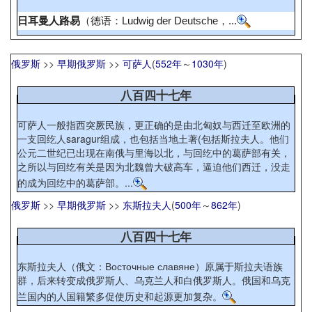
日耳曼人路易
（德语：
Ludwig der Deutsche
，...
俄罗斯
>>
早期俄罗斯
>>
可萨人
(
552年
～
1030年
)
八百四十七年
可萨人一般指西突厥民族，更正确的是由北匈奴与西迁至欧洲的
一支回纥人saragur组成，也包括当地土著(包括斯拉夫人。他们
公元二世纪已出现在南俄与里海以北，与回纥中的葛萨部有关，
之所以与回纥有关是因为北魏曾大破高车，逼迫他们西迁，没走
的成为回纥中的葛萨部。...
俄罗斯
>>
早期俄罗斯
>>
东斯拉夫人
(
500年
～
862年
)
八百四十七年
东斯拉夫人（俄文：Восточные славяне）原属于斯拉夫语族
群，后来转变成俄罗斯人、乌克兰人和白俄罗斯人。俄国和乌克
兰国内的人国籍繁多促使历史和起源更加复杂。