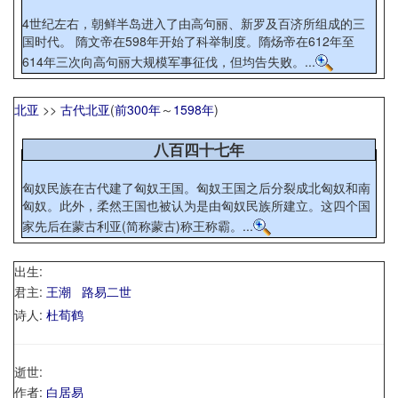
4世纪左右，朝鲜半岛进入了由高句丽、新罗及百济所组成的三
国时代。 隋文帝在598年开始了科举制度。隋炀帝在612年至
614年三次向高句丽大规模军事征伐，但均告失败。...
北亚
>>
古代北亚
(
前300年
～
1598年
)
八百四十七年
匈奴民族在古代建了匈奴王国。匈奴王国之后分裂成北匈奴和南
匈奴。此外，柔然王国也被认为是由匈奴民族所建立。这四个国
家先后在蒙古利亚(简称蒙古)称王称霸。...
出生:
君主:
王潮
路易二世
诗人:
杜荀鹤
逝世:
作者:
白居易