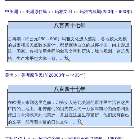
中美洲
>>
美洲原住民
>>
玛雅文明
>>
玛雅古典期
(
250年
～
900年
)
八百四十七年
古典期（约公元250～900）玛雅文化进入盛期，各地较大规模
的城市和居民点数以百计，都是据地自立的城邦小国，尚未形成
统一国家。各邦使用共同的象形文字和历法，城市规划、建筑风
格、生产水平也大体一致。...
美洲
>>
美洲原住民
(
前28000年
～
1493年
)
八百四十七年
在欧洲人来到这里之前，印第安人等北美洲的原住民生活在这片
广阔的土地上。相传他们的祖先在大约一万多年前经由西伯利亚
跨过白令海峡来到北美洲，并且在这里生存繁衍，他们没有自己
的文字，却有着丰富的口头文学。...
古阿拉伯大区
>>
阿拉伯帝国
>>
阿拔斯王朝
(
750年
～
1258年
)