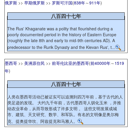
俄罗斯
>>
早期俄罗斯
>>
罗斯可汗国
(
838年
～
911年
)
八百四十七年
The Rus' Khaganate was a polity that flourished during a
poorly documented period in the history of Eastern Europe
(roughly the late 8th and early to mid-9th centuries AD). A
predecessor to the Rurik Dynasty and the Kievan Rus', t...
墨西哥
>>
美洲原住民
>>
前哥伦比亚的墨西哥
(
前40000年
～
1519
年
)
八百四十七年
人类在墨西哥活动已被证实可以追溯到四万年前，基于古代的人
类足迹的发现。 大约九千年前，古代墨西哥人驯化玉米 ，并推
动农业革命，从而导致形成了许多文明 。 这些文明发展成城
市、建筑、天文研究、数学、和军队。有名的文明像是奥尔梅
克、提奥提华坎、阿兹提克和马雅人。