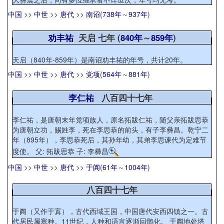
中国
>>
中世
>>
唐代
>>
南诏
(
738年
～
937年
)
劝丰祐
天启 七年 (
840年
～
859年
)
天启（840年-859年）是南诏劝丰祐的年号，共计20年。
中国
>>
中世
>>
唐代
>>
党项
(
564年
～
881年
)
李仁祐
八百四十七年
李仁祐，是唐朝末年党项族人，原名拓跋仁祐，随父亲拓跋思恭
为唐朝立功，赐姓李，死在李思恭的前头，有子李彝昌。乾宁二
年（895年），李思恭死后，其孙年幼，其弟李思谏代为定难节
度使。 父: 拓跋思恭 子: 李彝昌
中国
>>
中世
>>
唐代
>>
于阗
(
61年
～
1004年
)
八百四十七年
于阗（又作于寘），古代西域王国，中国唐代安西四镇之一。古
代居民属塞种。11世纪，人种和语言逐渐回鹘化。 于阗地处塔