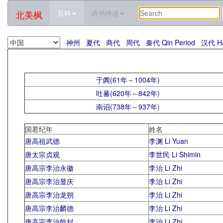
北美枫
百科
诗书伴读
神州
夏代
商代
周代
秦代 Qin Period
汉代 Ha
于阗(
61年
～
1004年
)
吐蕃(
620年
～
842年
)
南诏(
738年
～
937年
)
国君纪年
姓名
唐高祖武德
李渊 Li Yuan
唐太宗贞观
李世民 Li Shimin
唐高宗李治永徽
李治 Li Zhi
唐高宗李治显庆
李治 Li Zhi
唐高宗李治龙朔
李治 Li Zhi
唐高宗李治麟德
李治 Li Zhi
唐高宗李治乾封
李治 Li Zhi