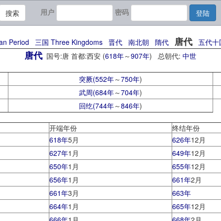
用户
密码
搜索
登陆
唐代
n Period
三国 Three Kingdoms
晋代
南北朝
隋代
五代十
唐代
国号:唐 首都:西安 (
618年
～
907年
) 总朝代:
中世
突厥(
552年
～
750年
)
武周(
684年
～
704年
)
回纥(
744年
～
846年
)
开端年份
终结年份
618年
5月
626年
12月
627年
1月
649年
12月
650年
1月
655年
12月
656年
1月
661年
2月
661年
3月
663年
664年
1月
665年
12月
666年
1月
668年
2月