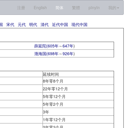
注册
English
简体
繁體
pīnyīn
我的
国
宋代
元代
明代
清代
近代中国
现代中国
薛延陀(
605年
～
647年
)
渤海国(
698年
～
926年
)
延续时间
8年零8个月
22年零12个月
5年零12个月
5年零2个月
3年
1年零12个月
2年零2个月