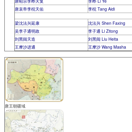
唐昭宗李晔天复
李晔 Li Ye
唐哀帝李柷天佑
李柷 Tang Aidi
梁沈法兴延康
沈法兴 Shen Faxing
吴李子通明政
李子通 Li Zitong
刘黑闼天造
刘黑闼 Liu Heita
王摩沙进通
王摩沙 Wang Masha
唐王朝疆域