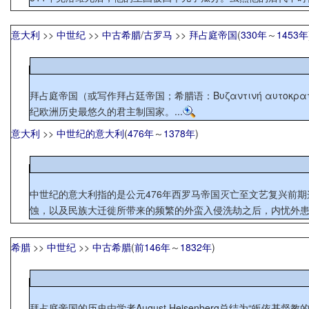
意大利
>>
中世纪
>>
中古希腊
/
古罗马
>>
拜占庭帝国
(
330年
～
1453年
拜占庭帝国（或写作拜占廷帝国；希腊语：Βυζαντινή αυτοκρ
纪欧洲历史最悠久的君主制国家。...
意大利
>>
中世纪的意大利
(
476年
～
1378年
)
中世纪的意大利指的是公元476年西罗马帝国灭亡至文艺复兴前期
蚀，以及民族大迁徙所带来的频繁的外蛮入侵洗劫之后，内忧外患已
希腊
>>
中世纪
>>
中古希腊
(
前146年
～
1832年
)
拜占庭帝国的历史由学者August Heisenberg总结为“