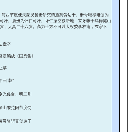
败。河西节度使夫蒙灵詧击斩突骑施莫贺达干。册骨咄禄毗伽为
可汗。唐册为怀仁可汗。怀仁据空厥帮地，立牙帐于乌德犍山
岁，太真二十六岁。高力士方不可以大权委李林甫，玄宗不
知章卒
挺章编成《国秀集》
让卒
年曰“载”
令光侵台、明二州
禄山兼范阳节度使
蒙灵詧斩莫贺达干