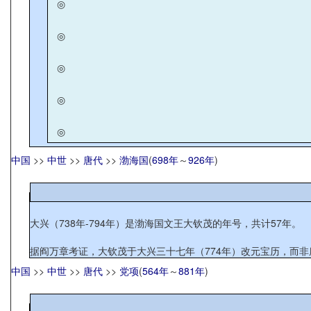
◎
◎
◎
◎
◎
中国
>>
中世
>>
唐代
>>
渤海国
(
698年
～
926年
)
大兴（738年-794年）是渤海国文王大钦茂的年号，共计57年。
据阎万章考证，大钦茂于大兴三十七年（774年）改元宝历，而
中国
>>
中世
>>
唐代
>>
党项
(
564年
～
881年
)