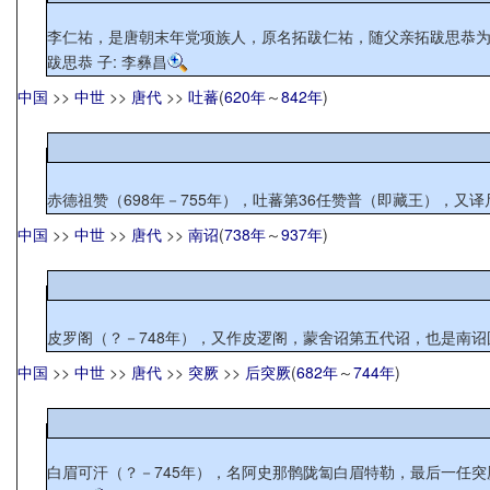
李仁祐，是唐朝末年党项族人，原名拓跋仁祐，随父亲拓跋思恭为唐
跋思恭 子: 李彝昌
中国
>>
中世
>>
唐代
>>
吐蕃
(
620年
～
842年
)
赤德祖赞（698年－755年），吐蕃第36任赞普（即藏王），又译尺
中国
>>
中世
>>
唐代
>>
南诏
(
738年
～
937年
)
皮罗阁（？－748年），又作皮逻阁，蒙舍诏第五代诏，也是南诏
中国
>>
中世
>>
唐代
>>
突厥
>>
后突厥
(
682年
～
744年
)
白眉可汗（？－745年），名阿史那鹘陇匐白眉特勒，最后一任