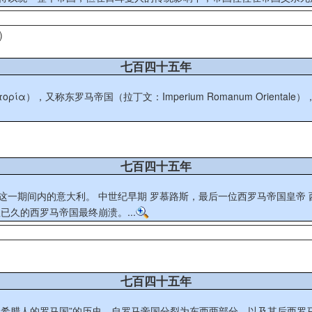
)
七百四十五年
ατορία），又称东罗马帝国（拉丁文：Imperium Romanum Ori
七百四十五年
这一期间内的意大利。 中世纪早期 罗慕路斯，最后一位西罗马帝国皇帝
久的西罗马帝国最终崩溃。...
七百四十五年
皈依基督教的希腊人的罗马国”的历史。自罗马帝国分裂为东西两部分，以及其