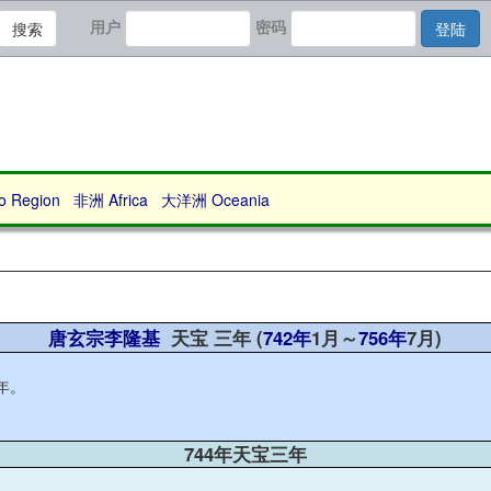
用户
密码
搜索
登陆
Region
非洲 Africa
大洋洲 Oceania
唐玄宗李隆基
天宝 三年 (
742年
1月～
756年
7月)
年。
744年天宝三年