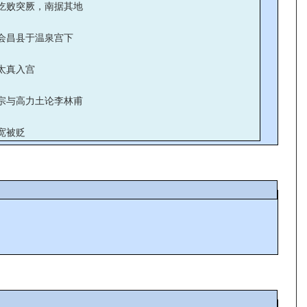
纥败突厥，南据其地
会昌县于温泉宫下
太真入宫
宗与高力土论李林甫
宽被贬