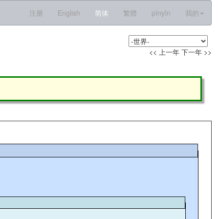
注册
English
简体
繁體
pīnyīn
我的
<< 上一年
下一年 >>