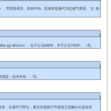
思恭死后，其孙年幼，其弟李思谏代为定难节度使。 父: 拓
-tshoms）。生于公元698年，卒于公元755年。...
海蛮，设河东州。...
部所杀，白眉可汗即位，唐玄宗派朔方节度使王忠嗣出兵进攻突