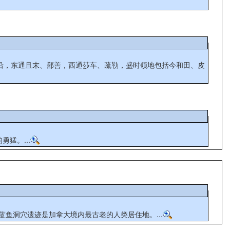
猛。...
蓝鱼洞穴遗迹是加拿大境内最古老的人类居住地。...