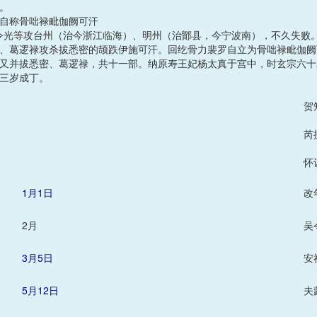
。
自称骨咄禄毗伽阙可汗
盗吴令光等攻台州（治今浙江临海）、明州（治鄮县，今宁波南），不久失
、葛逻禄攻杀拔悉密的颉跌伊施可汗。回纥骨力裴罗自立为骨咄禄毗伽阙
又并拔悉密、葛逻禄，共十一部。纳原寿王妃杨太真于宫中，时玄宗六十
三岁成丁。
贺
芮
怀
1月1日
改
2月
吴
3月5日
安
5月12日
夫