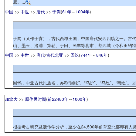
厥。...
中国
>>
中世
>>
唐代
>>
于阗
(
61年
～
1004年
)
于阗（又作于寘），古代西域王国，中国唐代安西四镇之一。古代居民属塞种。11世纪，人种和语言逐渐回鹘化。 
山、墨玉、洛浦、策勒、于田、民丰等县市，都西城（今和田约特干
中国
>>
中世
>>
唐代
/
古代北亚
>>
回纥
(
744年
～
846年
)
回鹘，中亚古代民族名，亦称“回纥”、“乌护”、“乌纥”、“韦纥”。
加拿大
>>
原住民时期
(
前22480年
～
1000年
)
根据考古研究及遗传学分析，至少在24,500年前育空北部即有人