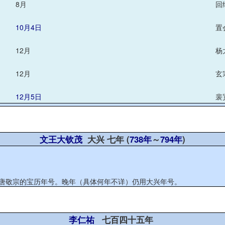
8月
回
10月4日
置
12月
杨
12月
玄
12月5日
裴
文王大钦茂
大兴 七年 (
738年
～
794年
)
非唐敬宗的宝历年号。晚年（具体何年不详）仍用大兴年号。
李仁祐
七百四十五年