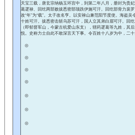
天宝三载，唐玄宗纳杨玉环宫中，到第二年八月，册封为贵妃
葛逻禄、回纥两部败拔悉密部颉跌伊施可汗。回纥部骨力裴罗
改“年”为“载”。太子改名亨。以安禄山兼范阳节度使。海
十姓可汗。拔悉密击斩乌苏可汗，国人立其弟白眉可汗。回纥
（即郁督军山，今蒙古杭爱山东支），辖药逻葛等九姓，其后
悦。史称力士自此不敢深言天下事。令百姓十八岁为中，二十
◎
◎
◎
◎
◎
◎
◎