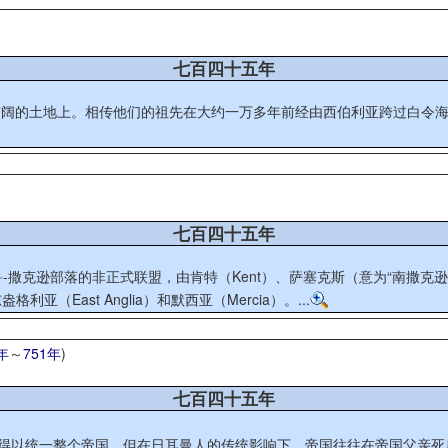
七百四十五年
广阔的土地上。相传他们的祖先在大约一万多年前经由西伯利亚跨过白令
七百四十五年
克逊部落的非正式联盟，由肯特（Kent）、萨塞克斯（意为“南撒克逊”，S
利亚（East Anglia）和默西亚（Mercia）。...
年
～
751年
)
七百四十五年
得以统一整个帝国，但在日耳曼人的传统影响下，帝国往往在帝国父亲死后