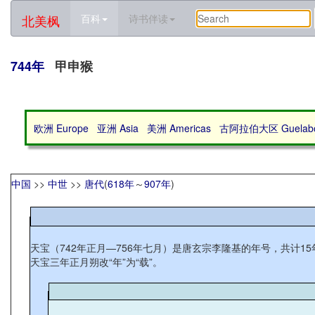
北美枫
百科
诗书伴读
744年
甲申猴
欧洲 Europe
亚洲 Asia
美洲 Americas
古阿拉伯大区 Guelabo 
中国
>>
中世
>>
唐代
(
618年
～
907年
)
天宝（742年正月—756年七月）是唐玄宗李隆基的年号，共计15
天宝三年正月朔改“年”为“载”。