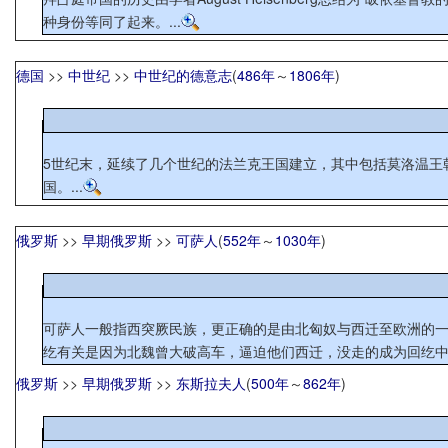
种身份等同了起来。...
德国
>>
中世纪
>>
中世纪的德意志
(
486年
～
1806年
)
5世纪末，延续了几个世纪的法兰克王国建立，其中包括莫洛温王
国。...
俄罗斯
>>
早期俄罗斯
>>
可萨人
(
552年
～
1030年
)
可萨人一般指西突厥民族，更正确的是由北匈奴与西迁至欧洲的一支
纥有关是因为北魏曾大破高车，逼迫他们西迁，没走的成为回纥中的
俄罗斯
>>
早期俄罗斯
>>
东斯拉夫人
(
500年
～
862年
)