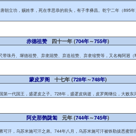
朝立功，赐姓李，死在李思恭的前头，有子李彝昌。乾宁二年（895年），李
赤德祖赞
四十一年 (
704年
～
755年
)
带珠丹、墀德祖赞、弃隶蹜赞、弃迭祖赞、弃隶缩赞等，又名梅阿迥（Mes-ag
蒙皮罗阁
十七年 (
728年
～
748年
)
国第一代国王，盛逻皮之子。728年，盛逻皮病逝，皮罗阁继位，大败东洱
阿史那鹘陇匐
元年 (
744年
～
745年
)
突厥可汗，乌苏米施可汗之弟。744年八月，乌苏米施可汗被铁勒拔悉蜜