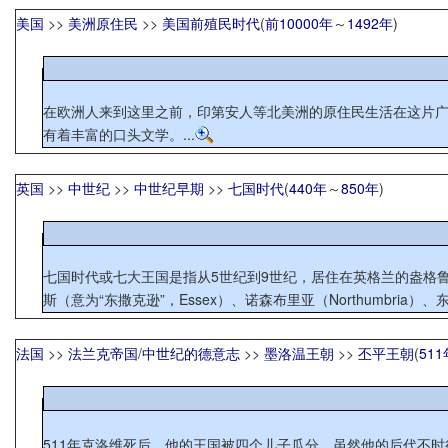
美国
>>
美洲原住民
>>
美国前殖民时代
(
前10000年
～
1492年
)
在欧洲人来到这里之前，印第安人等北美洲的原住民生活在这片
有着丰富的口头文学。...
英国
>>
中世纪
>>
中世纪早期
>>
七国时代
(
440年
～
850年
)
七国时代或七大王国是指从5世纪到9世纪，居住在英格兰的盎格鲁-撒
斯（意为“东撒克逊”，Essex）、诺森布里亚（Northumbria）、东盎格
法国
>>
法兰克帝国
/
中世纪的德意志
>>
墨洛温王朝
>>
丕平王朝
(
511
511年克洛维死后，他的王国被四个儿子瓜分。虽然他的后代不时