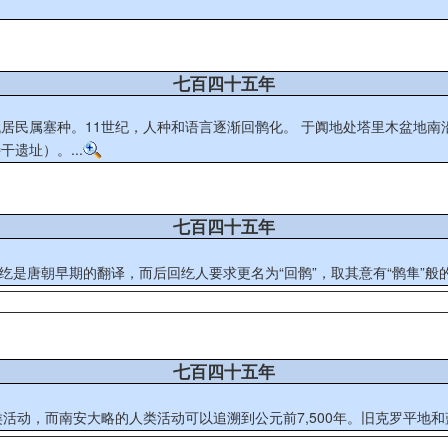
七百四十五年
于阗地处塔里木盆地南沿，东通且末、鄯善，西通莎车、疏勒，盛时领地包括今和田、皮
遗址）。...
七百四十五年
回纥是唐朝早期的翻译，而后回纥人要求更名为“回鹘”，取其意有“鹘隼”般的勇
七百四十五年
类活动，而南安大略的人类活动可以追溯到公元前7,500年。旧克罗平地和