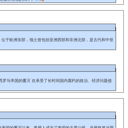
entale），位于欧洲东部，领土曾包括亚洲西部和非洲北部，是古代和中世
 西罗马帝国的覆灭 在承受了长时间国内腐朽的政治、经济问题侵
后西罗马帝国的覆灭以来，希腊人成为了帝国的主要公民，并最终将这两