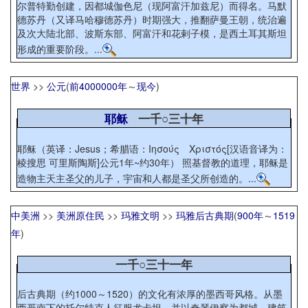
尔普特勤创建，因都城伽色尼（现阿富汗加兹尼）而得名。马默
德苏丹（又译马哈穆德苏丹）时期强大，推翻萨曼王朝，统治遍
及次大陆北部、波斯东部、阿富汗和花剌子模，是西土耳其斯坦
形成的重要阶段。...
世界
>>
公元
(
前4000000年
～
现今
)
耶稣
一千○三十年
耶稣（英译：Jesus；希腊语：Ιησούς Χριστός[汉语音译为：
棱搜思 可里斯陶斯]公元1年~约30年） 照基督教的道理，耶稣是
造物主天主圣父的儿子，宇宙和人都是圣父所创造的。...
中美洲
>>
美洲原住民
>>
玛雅文明
>>
玛雅后古典期
(
900年
～
1519
年
)
一千○三十一年
后古典期（约1000～1520）的文化有浓厚的墨西哥风格。从墨
西哥南下的托尔特克人征服尤卡坦，并以奇琴伊察为都城。建筑