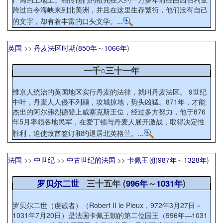
跨过白令海峡来到北美洲，并且在这里生存繁衍，他们没有自己
的文字，却有着丰富的口头文学。...
英国
>>
丹麦法区时期
(
850年
～
1066年
)
一千○三十一年
维京人统治的英国地区实行丹麦的法律，就叫丹麦法区。 9世纪
中叶，丹麦人人侵不列颠，攻城掠地，势头凶猛。871年，才能
杰出的阿尔弗烈德登上威塞克斯王位，经过多方努力，他于876
年5月率领各地民军，在爱丁顿与丹麦人展开激战，取得决定性
胜利，迫使敌酋签订和约退居北英格兰。...
法国
>>
中世纪
>>
中古世纪的法国
>>
卡佩王朝
(
987年
～
1328年
)
罗贝尔二世
三十五年 (
996年
～
1031年
)
罗贝尔二世（虔诚者）（Robert II le Pieux，972年3月27日－
1031年7月20日）是法国卡佩王朝的第二位国王（996年—1031