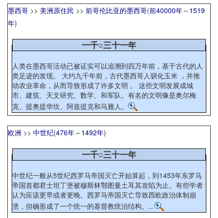
墨西哥
>>
美洲原住民
>>
前哥伦比亚的墨西哥
(
前40000年
～
1519
年
)
一千○三十一年
人类在墨西哥活动已被证实可以追溯到四万年前，基于古代的人
类足迹的发现。 大约九千年前，古代墨西哥人驯化玉米 ，并推
动农业革命，从而导致形成了许多文明 。 这些文明发展成城
市、建筑、天文研究、数学、和军队。有名的文明像是奥尔梅
克、提奥提华坎、阿兹提克和马雅人。
欧洲
>>
中世纪
(
476年
～
1492年
)
一千○三十一年
中世纪一般从5世纪西罗马帝国灭亡开始算起，到1453年东罗马
帝国首都君士坦丁堡被穆斯林鄂图曼土耳其攻陷为止。有些学者
认为应该更早或者更晚。西罗马帝国灭亡导致西欧政治体制崩
溃，但确形成了一个统一的基督教统治结构。...