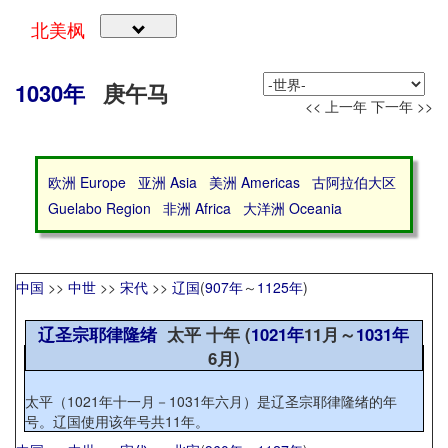
北美枫
1030年
庚午马
<< 上一年
下一年 >>
欧洲 Europe
亚洲 Asia
美洲 Americas
古阿拉伯大区
Guelabo Region
非洲 Africa
大洋洲 Oceania
中国
>>
中世
>>
宋代
>>
辽国
(
907年
～
1125年
)
辽圣宗耶律隆绪
太平 十年 (
1021年
11月～
1031年
6月)
太平（1021年十一月－1031年六月）是辽圣宗耶律隆绪的年
号。辽国使用该年号共11年。