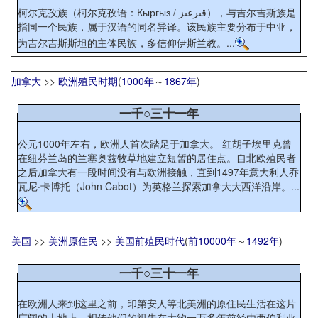
柯尔克孜族（柯尔克孜语：Кыргыз / قىرعىز），与吉尔吉斯族是
指同一个民族，属于汉语的同名异译。该民族主要分布于中亚，
为吉尔吉斯斯坦的主体民族，多信仰伊斯兰教。...
加拿大
>>
欧洲殖民时期
(
1000年
～
1867年
)
一千○三十一年
公元1000年左右，欧洲人首次踏足于加拿大。 红胡子埃里克曾
在纽芬兰岛的兰塞奥兹牧草地建立短暂的居住点。自北欧殖民者
之后加拿大有一段时间没有与欧洲接触，直到1497年意大利人乔
瓦尼·卡博托（John Cabot）为英格兰探索加拿大大西洋沿岸。...
美国
>>
美洲原住民
>>
美国前殖民时代
(
前10000年
～
1492年
)
一千○三十一年
在欧洲人来到这里之前，印第安人等北美洲的原住民生活在这片
广阔的土地上。相传他们的祖先在大约一万多年前经由西伯利亚