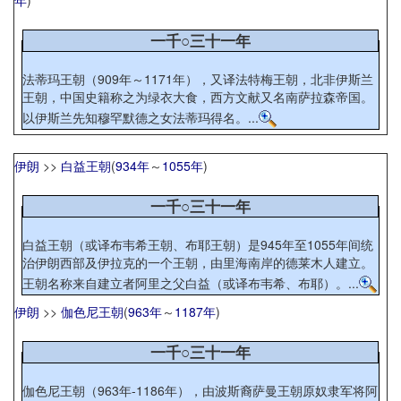
年
)
一千○三十一年
法蒂玛王朝（909年～1171年），又译法特梅王朝，北非伊斯兰
王朝，中国史籍称之为绿衣大食，西方文献又名南萨拉森帝国。
以伊斯兰先知穆罕默德之女法蒂玛得名。...
伊朗
>>
白益王朝
(
934年
～
1055年
)
一千○三十一年
白益王朝（或译布韦希王朝、布耶王朝）是945年至1055年间统
治伊朗西部及伊拉克的一个王朝，由里海南岸的德莱木人建立。
王朝名称来自建立者阿里之父白益（或译布韦希、布耶）。...
伊朗
>>
伽色尼王朝
(
963年
～
1187年
)
一千○三十一年
伽色尼王朝（963年-1186年），由波斯裔萨曼王朝原奴隶军将阿