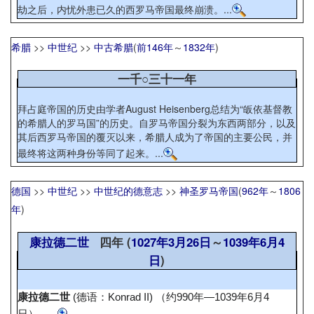
劫之后，内忧外患已久的西罗马帝国最终崩溃。...
希腊
>>
中世纪
>>
中古希腊
(
前146年
～
1832年
)
一千○三十一年
拜占庭帝国的历史由学者August Heisenberg总结为“皈依基督教
的希腊人的罗马国”的历史。自罗马帝国分裂为东西两部分，以及
其后西罗马帝国的覆灭以来，希腊人成为了帝国的主要公民，并
最终将这两种身份等同了起来。...
德国
>>
中世纪
>>
中世纪的德意志
>>
神圣罗马帝国
(
962年
～
1806
年
)
康拉德二世
四年 (
1027年
3月26日
～
1039年
6月4
日
)
康拉德二世
(德语：
Konrad II
) （约990年—1039年6月4
日），...