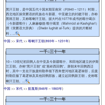
黑汗王朝，是中国五代十国末期至南宋（约940～1211）时期，
西北地区操突厥语的民族在今新疆、中亚建立的封建汗朝，亦称
黑韩王朝，又称喀喇汗王朝。据大约在1077年成书的喀什噶尔
（今新疆喀什）人麻赫穆德·喀什噶里（Mahmūd al-Kashgharī）
撰《突厥语大辞典》（Dīwān lughāt al-Turk）提供的片断材
料，...
中国
>>
宋代
>>
喀喇汗王朝
(
893年
～
1231年
)
一千○三十一年
10～13世纪初回鹘人在中亚及今新疆喀什、和田地区建立的伊斯
兰王朝。亦称“黑汗王朝” 或“葱岭西回鹘”。唐朝末年回鹘西迁
时，其中一支在汗族庞特勤率领下西奔楚河地区葛逻禄部，后庞
特勤臣服了葛逻禄及其他回鹘部族，建立起回鹘新王朝，史称喀
喇汗王朝。...
中国
>>
宋代
>>
黠戛斯
(
846年
～
1860年
)
一千○三十一年