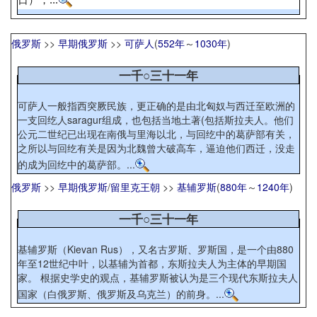
俄罗斯
>>
早期俄罗斯
>>
可萨人
(
552年
～
1030年
)
一千○三十一年
可萨人一般指西突厥民族，更正确的是由北匈奴与西迁至欧洲的
一支回纥人saragur组成，也包括当地土著(包括斯拉夫人。他们
公元二世纪已出现在南俄与里海以北，与回纥中的葛萨部有关，
之所以与回纥有关是因为北魏曾大破高车，逼迫他们西迁，没走
的成为回纥中的葛萨部。...
俄罗斯
>>
早期俄罗斯
/
留里克王朝
>>
基辅罗斯
(
880年
～
1240年
)
一千○三十一年
基辅罗斯（Kievan Rus），又名古罗斯、罗斯国，是一个由880
年至12世纪中叶，以基辅为首都，东斯拉夫人为主体的早期国
家。 根据史学史的观点，基辅罗斯被认为是三个现代东斯拉夫人
国家（白俄罗斯、俄罗斯及乌克兰）的前身。...