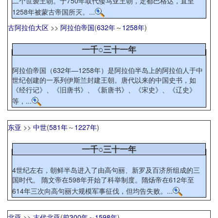
二个世袭王朝。于750年取代倭马亚王朝，定都巴格达，直至
1258年被蒙古帝国所灭。...
古阿拉伯大区
>>
阿拉伯帝国
(
632年
～
1258年
)
一千○三十一年
阿拉伯帝国（632年—1258年）是阿拉伯半岛上的阿拉伯人于中
世纪创建的一系列伊斯兰封建王朝。唐代以来的中国史书，如
《经行记》、《旧唐书》、《新唐书》、《宋史》、《辽史》
等，...
东亚
>>
中世
(
581年
～
1227年
)
一千○三十一年
4世纪左右，朝鲜半岛进入了由高句丽、新罗及百济所组成的三
国时代。 隋文帝在598年开始了科举制度。隋炀帝在612年至
614年三次向高句丽大规模军事征伐，但均告失败。...
北亚
>>
古代北亚
(
前300年
～
1598年
)