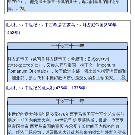
年在位）。 他是法王雨果·卡佩的儿子，母为阿基坦的阿德莱
德。...
意大利
>>
中世纪
>>
中古希腊
/
古罗马
>>
拜占庭帝国
(
330年
～
1453年
)
一千○三十一年
拜占庭帝国（或写作拜占廷帝国；希腊语：Βυζαντινή
αυτοκρατορία），又称东罗马帝国（拉丁文：Imperium
Romanum Orientale），位于欧洲东部，领土曾包括亚洲西部和
非洲北部，是古代和中世纪欧洲历史最悠久的君主制国家。...
意大利
>>
中世纪的意大利
(
476年
～
1378年
)
一千○三十一年
中世纪的意大利指的是公元476年西罗马帝国灭亡至文艺复兴前
期这一期间内的意大利。 中世纪早期 罗慕路斯，最后一位西罗
马帝国皇帝 西罗马帝国的覆灭 在承受了长时间国内腐朽的政
治、经济问题侵蚀，以及民族大迁徙所带来的频繁的外蛮入侵洗