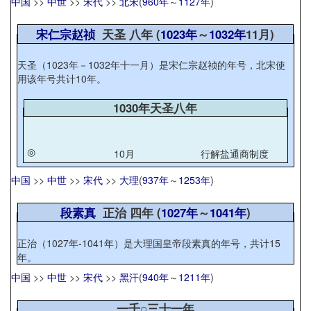
中国
>>
中世
>>
宋代
>>
北宋
(
960年
～
1127年
)
宋仁宗赵祯
天圣 八年 (
1023年
～
1032年
11月)
天圣（1023年－1032年十一月）是宋仁宗赵祯的年号，北宋使
用该年号共计10年。
1030年天圣八年
◎
10月
行解盐通商制度
中国
>>
中世
>>
宋代
>>
大理
(
937年
～
1253年
)
段素真
正治 四年 (
1027年
～
1041年
)
正治（1027年-1041年）是大理国皇帝段素真的年号，共计15
年。
中国
>>
中世
>>
宋代
>>
黑汗
(
940年
～
1211年
)
一千○三十一年