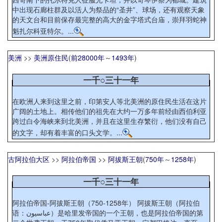
中出现石廊柱群及以活人为祭品的“圣井”、球场，还有观察天象
的天文台和目前保存最完整的高大的金字塔式台庙，崇拜羽蛇神
魁扎尔科亚特尔。...
美洲
>>
美洲原住民
(
前28000年
～
1493年
)
一千○三十一年
在欧洲人来到这里之前，印第安人等北美洲的原住民生活在这片
广阔的土地上。相传他们的祖先在大约一万多年前经由西伯利亚
跨过白令海峡来到北美洲，并且在这里生存繁衍，他们没有自己
的文字，却有着丰富的口头文学。...
古阿拉伯大区
>>
阿拉伯帝国
>>
阿拔斯王朝
(
750年
～
1258年
)
一千○三十一年
阿拉伯帝国-阿拔斯王朝（750-1258年） 阿拔斯王朝（阿拉伯
语：عباسيون）是哈里发帝国的一个王朝，也是阿拉伯帝国的第