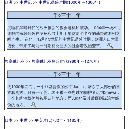
欧洲
>>
中世纪
>>
中世纪鼎盛时期
(
1000年
～
1300年
)
一千○三十一年
沉睡在黑暗时代的欧洲被新的教会危机所震动。1054年一场不可
调解的宗教分裂在罗马和君士坦丁堡这两个尚存的基督教派别之
间产生。 在11、12和13世纪的中世纪鼎盛时期，欧洲人口大量
增长，带来了与前一时期相比巨大的社会着政治变革。...
埃塞俄比亚
>>
埃塞俄比亚黑暗时代
(
960年
～
1270年
)
一千○三十一年
约1000年左右，一个非基督教的公主Judith，屠杀了大部份的皇
族和贵族。只有一个婴儿国王被一些忠诚的拥护者运到Shewa，
一个其统治权仍然被承认的地方；而Judith及其后裔则统治大部
份的地方。...
日本
>>
中世
>>
平安时代
(
782年
～
1185年
)