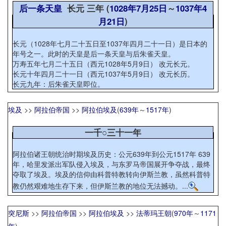
后一条天皇
长元 三年 (
1028年
7月25日
～
1037年
4
月21日
)
长元（1028年七月二十五日至1037年四月二十一日）是日本的
年号之一。此时的天皇是后一条天皇与后朱雀天皇。
万寿五年七月二十五日（西元1028年5月9日） 改元长元。
长元十年四月二十一日（西元1037年5月9日） 改元长历。
长元九年：后朱雀天皇即位。
埃及
>>
阿拉伯帝国
>>
阿拉伯埃及
(
639年
～
1517年
)
一千○三十一年
阿拉伯诸王朝统治时期埃及历史：公元639年到公元1517年 639
年，哈里发派出军队侵入埃及，与东罗马帝国展开争夺战，最终
夺取了埃及。埃及的信仰由科普特教转向伊斯兰教，虽然科普特
教仍然艰难地生存下来，但伊斯兰教的地位无法撼动。...
突尼斯
>>
阿拉伯帝国
>>
阿拉伯埃及
>>
法蒂玛王朝
(
970年
～
1171