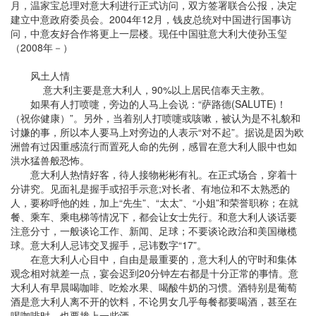
月，温家宝总理对意大利进行正式访问，双方签署联合公报，决定
建立中意政府委员会。2004年12月，钱皮总统对中国进行国事访
问，中意友好合作将更上一层楼。现任中国驻意大利大使孙玉玺
（2008年－）
风土人情
意大利主要是意大利人，90%以上居民信奉天主教。
如果有人打喷嚏，旁边的人马上会说：“萨路德(SALUTE)！
（祝你健康）”。另外，当着别人打喷嚏或咳嗽，被认为是不礼貌和
讨嫌的事，所以本人要马上对旁边的人表示“对不起”。据说是因为欧
洲曾有过因重感流行而置死人命的先例，感冒在意大利人眼中也如
洪水猛兽般恐怖。
意大利人热情好客，待人接物彬彬有礼。在正式场合，穿着十
分讲究。见面礼是握手或招手示意;对长者、有地位和不太熟悉的
人，要称呼他的姓，加上“先生”、“太太”、“小姐”和荣誉职称；在就
餐、乘车、乘电梯等情况下，都会让女士先行。和意大利人谈话要
注意分寸，一般谈论工作、新闻、足球；不要谈论政治和美国橄榄
球。意大利人忌讳交叉握手，忌讳数字“17”。
在意大利人心目中，自由是最重要的，意大利人的守时和集体
观念相对就差一点，宴会迟到20分钟左右都是十分正常的事情。意
大利人有早晨喝咖啡、吃烩水果、喝酸牛奶的习惯。酒特别是葡萄
酒是意大利人离不开的饮料，不论男女几乎每餐都要喝酒，甚至在
喝咖啡时，也要掺上一些酒。