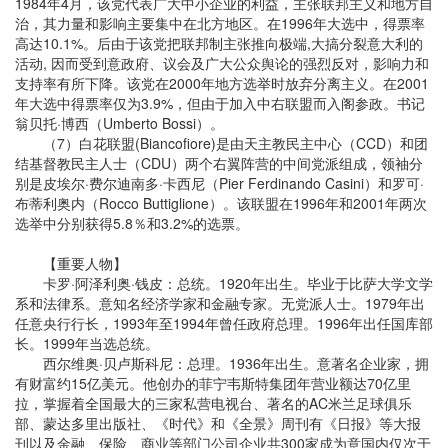
1984年4月，该党代表广大中小企业的利益，主张联邦主义和地方自
治，其力量和影响主要集中在北方地区。在1996年大选中，得票率
高达10.1%。后由于该党把联邦制主张推向极端,大搞分裂意大利的
活动, 因而受到意政府、议会及广大公众舆论的强烈反对，影响力和
支持率有所下降。该党在2000年地方选举时放弃分离主义。在2001
年大选中得票率仅为3.9%，但由于加入中右联盟而入阁参政。书记
翁贝托·博西（Umberto Bossi）。
（7）白花联盟(Biancofiore)是由天主教民主中心（CCD）和团
结基督教民主人士（CDU）两个右翼阵营的中间党派组成，领袖分
别是皮埃尔·费尔迪南多·卡西尼（Pier Ferdinando Casini）和罗可·
布蒂利奥内（Rocco Buttiglione）。该联盟在1996年和2001年两次
选举中分别获得5.8％和3.2%的选票。
【重要人物】
卡罗·阿泽利奥·钱皮：总统。1920年出生。毕业于比萨大学文学
系和法律系。意知名经济学家和金融专家。无党派人士。1979年出
任意央行行长，1993年至1994年曾任政府总理。1996年出任国库部
长。1999年当选总统。
西尔维奥·贝卢斯科尼：总理。1936年出生。意著名企业家，拥
有财富约15亿美元。他创办的菲宁韦斯特集团年营业额达70亿里
拉，掌握着全国最大的三家私营电视台、著名的AC米兰足球俱乐
部、蒙达多里出版社、《时代》和《全景》周刊有《日报》等大报
刊以及金融、保险、商业等部门公司企业共300家成为意国内仅次于