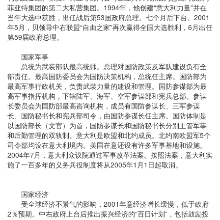
菲亚特集团的第二大私营集团。1994年，他创建“意大利力量”并在
当年大选中获胜，出任战后第53届政府总理。七个月后下台。2001
年5月，贝领导中右联盟“自由之家”再次赢得全国大选胜利，6月出任
第59届政府总理。
国家军事
总统为武装部队最高统帅。总理对国防政策及军队建设负有全
部责任。最高国防委员会为国防决策机构，总统任主席。国防部为
最高军事行政机关，负责武装力量的建设和管理。国防参谋部为最
高军事指挥机构，下辖陆军、海军、空军参谋部和宪兵总部。参谋
长委员会为国防部最高咨询机构，成员有国防参谋长、三军参谋
长、国防秘书长和宪兵部司令，由国防参谋长任主席。国防体制是
以国防部长（文官）为首，国防参谋长和国防秘书长分别主管军事
和后勤管理的双轨制。意大利是欧盟和北约成员。北约南欧盟军5个
司令部均设在意大利境内。美国在意还设有许多军事基地和设施。
2004年7月，意大利众议院通过军事改革法案。按照法案，意大利实
施了一百多年的义务兵役制度将从2005年1月1日起取消。
国家经济
受全球经济不景气的影响，2001年意经济增长缓慢，低于政府
2％预期。中右政府上台后推出振兴经济的“百日计划”，包括鼓励投