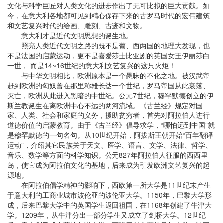
文化与科学巨匠对人类文化的进步作出了无可比拟的巨大贡献。如
今，在意大利各地都可见到精心保存下来的古罗马时代的宏伟建筑
和文艺复兴时代的绘画、雕刻、古迹和文物。
意大利才是近代文明思想的诞生地。
照亮人类近代文明之路的既不是葡、西两国的地理大发现，也
不是法国的启蒙运动，更不是喜爱莎士比亚剧的英国女王伊丽莎白
一世， 而是14~16世纪的意大利文艺复兴的这只火炬！
与中华文明相比，欧洲原本是一个愚昧的不化之地。被汉武帝
赶到欧洲的匈奴曾在那里称雄长达一个世纪，罗马帝国从此衰落、
灭亡，欧洲从此进入黑暗的中世纪。公元7世纪，穆罕默德创立的伊
斯兰教诞生在离欧洲中心不远的两河流域。《古兰经》规定对国
家、人类、社会和家庭的义务，援助贫穷者，首先对阿拉伯人进行
道德价值的启蒙教育。由于《古兰经》倡导求学，“哪怕远到中国”就
是穆罕默德的一句名句。从10世纪开始，阿拔斯王朝开始“百年翻译
运动”，介绍其它民族关于天文、医学、语言、文学、法律、哲学、
音乐、数学等方面的科学知识。公元827年阿拉伯人征服的西西里
岛，使它成为阿拉伯文化的基地，后来成为引发欧洲文艺复兴的起
源地。
在阿拉伯倡学精神的影响下，西欧第一所大学是11世纪末产生
于意大利的工商业城市波伦亚的波伦亚大学。1150年，巴黎大学形
成，后来巴黎大学中的英国学生返回祖国，在1168年创建了牛津大
学。1209年，从牛津分出一部分学生又成立了剑桥大学。12世纪