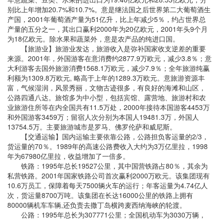
别比上年增加20.7%和10.7%。意是继法国之后世界第二大葡萄酒生
产国，2001年葡萄酒产量为51亿升，比上年减少5％，约占世界总
产量的五分之一，其出口赢利2000年为20亿欧元，2001年头9个月
为18亿欧元。除水果和蔬菜外，意是农产品的纯进口国。
【旅游业】旅游业发达，旅游收入是弥补国家收支逆差的重要
来源。2001年，外国游客在意消费约2877.9万欧元，减少3.8％；意
大利游客去国外旅游消费1568.1万欧元，减少7.9％；全年旅游纯赢
利额为1309.8万欧元, 略高于上年的1289.3万欧元。意旅游资源丰
富，气候湿润，风景秀丽，文物古迹很多，有良好的海滩和山区，
公路四通八达。旅馆多为中小型，包括宾馆、露营地、旅游村和农
业旅游住所等在内全国共有11.5万处，2000年接待本国游客4453万
和外国游客3459万；留宿人次分别为本国人19481.3万，外国人
13754.5万。主要旅游城市是罗马、佛罗伦萨和威尼斯。
【交通运输】国内运输主要依靠公路，公路担负客运量的2/3，
货运量的70％。1989年的高速公路费收入大约为3万亿里拉，1998
年为67980亿里拉，收益增加了一倍多。
铁路：1995年总长19527公里，其中国营铁路占80％，其余为
私营铁路。2001年国家铁路公司首次赢利2000万欧元。该集团现有
10.6万员工，保障着每天7500辆火车的运行；年客运量为4.74亿人
次，货运量8700万吨。该集团在长达16000公里的铁路上拥有
80000辆机车车辆,还负责去撒丁岛横跨麦西纳海峡的轮渡。
公路：1995年总长为307771公里；全国机动车为3030万辆，