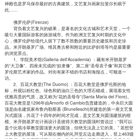
神殿也是罗马保存最好的古典建筑，文艺复兴画家拉斐尔长眠于
此……
佛罗伦萨(Firenze)
背负着文艺复兴的硕果，是著名的文化古城和艺术天堂，一个
吸引大量国际游客的旅游城市。作为欧洲文艺复兴时期的文化中
心，佛罗伦萨给现代人留下了数不胜数的重要历史建筑和历史珍
品。米开朗基罗广场、维其奥古桥和附近的比萨斜塔等均是最重要
的浏览景点。
1、学院美术馆(Galleria dell'Accademia) ：藏有米开朗基罗
的“大卫像”、四座未完成的“奴隶像”、第二座“圣母哀子像”和其它佛
罗伦斯艺术家的作品。对街有家不错的书店和海报点，可顺道一
访。
2、百花大教堂(The Duomo) ：百花大教堂是佛罗伦斯的地
标，外观以粉红色、绿色和奶油白三色的大理石砌成，展现着女性
优雅高贵的气质，故又称为“花的圣母寺”(Santa Maria del Fiore)。
百花大教堂是1296年由Arnorfo di Cambio负责建造的，中央巨大圆
顶是由名建筑家布鲁内勒斯基 (Brunelleschi)所建造的第一座文艺复
兴式圆顶，共花了十四年的时间才完成，是文艺复兴圆顶建筑的楷
模。米开朗基罗在计画设计圣彼得大教堂的圆顶时曾说过：“我可以
盖个比翡冷翠教堂圆顶更大的圆顶，但绝无法及上它的美。” 若想登
上大教堂的屋顶，可从期右侧内的礼拜堂左边走廊进入，登上463级