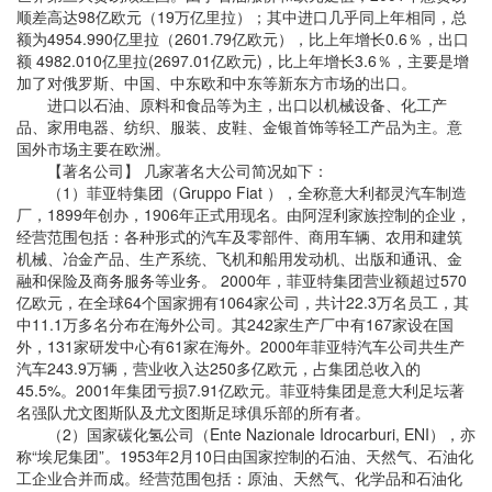
顺差高达98亿欧元（19万亿里拉）；其中进口几乎同上年相同，总
额为4954.990亿里拉（2601.79亿欧元），比上年增长0.6％，出口
额 4982.010亿里拉(2697.01亿欧元)，比上年增长3.6％，主要是增
加了对俄罗斯、中国、中东欧和中东等新东方市场的出口。
进口以石油、原料和食品等为主，出口以机械设备、化工产
品、家用电器、纺织、服装、皮鞋、金银首饰等轻工产品为主。意
国外市场主要在欧洲。
【著名公司】 几家著名大公司简况如下：
（1）菲亚特集团（Gruppo Fiat ），全称意大利都灵汽车制造
厂，1899年创办，1906年正式用现名。由阿涅利家族控制的企业，
经营范围包括：各种形式的汽车及零部件、商用车辆、农用和建筑
机械、冶金产品、生产系统、飞机和船用发动机、出版和通讯、金
融和保险及商务服务等业务。 2000年，菲亚特集团营业额超过570
亿欧元，在全球64个国家拥有1064家公司，共计22.3万名员工，其
中11.1万多名分布在海外公司。其242家生产厂中有167家设在国
外，131家研发中心有61家在海外。2000年菲亚特汽车公司共生产
汽车243.9万辆，营业收入达250多亿欧元，占集团总收入的
45.5%。2001年集团亏损7.91亿欧元。菲亚特集团是意大利足坛著
名强队尤文图斯队及尤文图斯足球俱乐部的所有者。
（2）国家碳化氢公司（Ente Nazionale Idrocarburi, ENI），亦
称“埃尼集团”。1953年2月10日由国家控制的石油、天然气、石油化
工企业合并而成。经营范围包括：原油、天然气、化学品和石油化