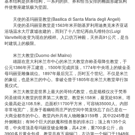
基本结构是拱券结构，一系列的拱、券和恰当安排的椭圆形建筑构
件使整座建筑极为坚固。
天使的圣玛丽亚教堂(Basilica di Santa Maria degli Angeli)
天使的圣玛丽亚教堂是1563年米开朗基罗利用迪奥克来齐亚诺
浴场温水大厅废墟改建的，而到了十八世纪再由凡维特尔(Luigi
Vanvitelli)改变为现在的模样。入口彷万神殿，天井高91公尺，是当
时建筑上的极限。
米兰大教堂(Duomo del Mialno)
雄踞在意大利米兰市中心的米兰大教堂亦称圣母降生教堂，于
公元1386年开工建造，1500年完成拱顶，1774年中央塔上的镀金圣
母玛丽亚雕像就位。1897年最后完工，历时五个世纪。不仅是米兰
的象征，也是米兰的中心。拿破仑曾于1805年在米兰大教堂举行加
冕仪式。
米兰大教堂是世界上最大的哥特式教堂，也是规模仅次于梵蒂
冈圣彼得大教堂的世界第二大教堂。教堂长158米，最宽处93米。塔
尖最高处达108.5米。总面积11700平方米，可容纳35000人。内部
非常地宽广，至身于着幽暗而庄严的空间中简直快忘了自己是在一
大商业都市的中心。教堂内外共有人物雕像3159尊，其中2245尊是
外侧雕刻；有96个巨大的妖魔和怪兽形的排水口；顶上有135个尖
塔，中央塔顶圣母玛丽亚镀金雕像，高4.2米，重700多公斤，由
3900多片黄金包成。教堂共有五扇铜门，左边第一个铜门于1948年