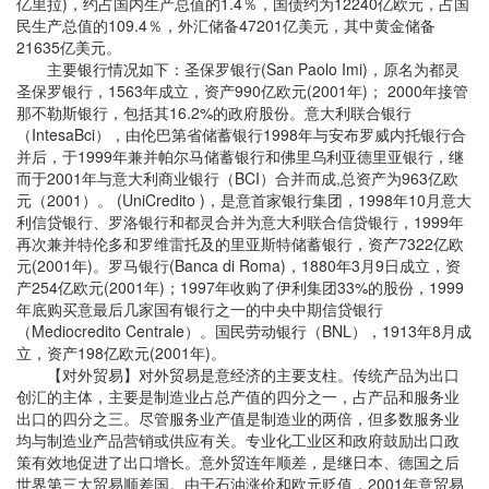
亿里拉)，约占国内生产总值的1.4％，国债约为12240亿欧元，占国
民生产总值的109.4％，外汇储备47201亿美元，其中黄金储备
21635亿美元。
主要银行情况如下：圣保罗银行(San Paolo Imi)，原名为都灵
圣保罗银行，1563年成立，资产990亿欧元(2001年)； 2000年接管
那不勒斯银行，包括其16.2%的政府股份。意大利联合银行
（IntesaBci），由伦巴第省储蓄银行1998年与安布罗威内托银行合
并后，于1999年兼并帕尔马储蓄银行和佛里乌利亚德里亚银行，继
而于2001年与意大利商业银行（BCI）合并而成,总资产为963亿欧
元（2001）。 (UniCredito )，是意首家银行集团，1998年10月意大
利信贷银行、罗洛银行和都灵合并为意大利联合信贷银行，1999年
再次兼并特伦多和罗维雷托及的里亚斯特储蓄银行，资产7322亿欧
元(2001年)。罗马银行(Banca di Roma)，1880年3月9日成立，资
产254亿欧元(2001年)；1997年收购了伊利集团33%的股份，1999
年底购买意最后几家国有银行之一的中央中期信贷银行
（Mediocredito Centrale）。国民劳动银行（BNL），1913年8月成
立，资产198亿欧元(2001年)。
【对外贸易】对外贸易是意经济的主要支柱。传统产品为出口
创汇的主体，主要是制造业占总产值的四分之一，占产品和服务业
出口的四分之三。尽管服务业产值是制造业的两倍，但多数服务业
均与制造业产品营销或供应有关。专业化工业区和政府鼓励出口政
策有效地促进了出口增长。意外贸连年顺差，是继日本、德国之后
世界第三大贸易顺差国。由于石油涨价和欧元贬值，2001年意贸易