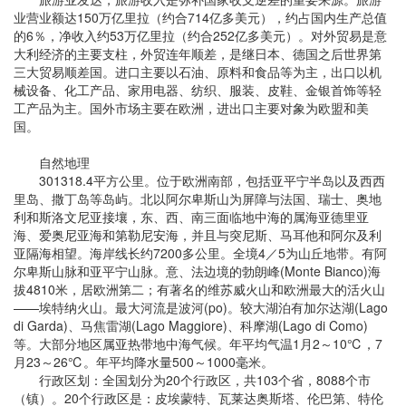
业营业额达150万亿里拉（约合714亿多美元），约占国内生产总值
的6％，净收入约53万亿里拉（约合252亿多美元）。对外贸易是意
大利经济的主要支柱，外贸连年顺差，是继日本、德国之后世界第
三大贸易顺差国。进口主要以石油、原料和食品等为主，出口以机
械设备、化工产品、家用电器、纺织、服装、皮鞋、金银首饰等轻
工产品为主。国外市场主要在欧洲，进出口主要对象为欧盟和美
国。
自然地理
301318.4平方公里。位于欧洲南部，包括亚平宁半岛以及西西
里岛、撒丁岛等岛屿。北以阿尔卑斯山为屏障与法国、瑞士、奥地
利和斯洛文尼亚接壤，东、西、南三面临地中海的属海亚德里亚
海、爱奥尼亚海和第勒尼安海，并且与突尼斯、马耳他和阿尔及利
亚隔海相望。海岸线长约7200多公里。全境4／5为山丘地带。有阿
尔卑斯山脉和亚平宁山脉。意、法边境的勃朗峰(Monte Bianco)海
拔4810米，居欧洲第二；有著名的维苏威火山和欧洲最大的活火山
——埃特纳火山。最大河流是波河(po)。较大湖泊有加尔达湖(Lago
di Garda)、马焦雷湖(Lago Maggiore)、科摩湖(Lago di Como)
等。大部分地区属亚热带地中海气候。年平均气温1月2～10℃，7
月23～26℃。年平均降水量500～1000毫米。
行政区划：全国划分为20个行政区，共103个省，8088个市
（镇）。20个行政区是：皮埃蒙特、瓦莱达奥斯塔、伦巴第、特伦