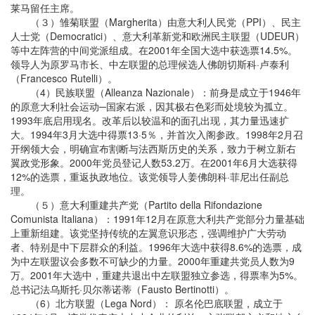
莱马留任主席。
（３）雏菊联盟（Margherita）由意大利人民党（PPI）、民主
人士党（Democratici）、意大利革新党和欧洲民主联盟（UDEUR）
等中左阵营的中间党派组成。在2001年全国大选中获选票14.5%。
领导人为原罗马市长、中左联盟的总理候选人佛朗切斯科·卢泰利
（Francesco Rutelli）。
（4）民族联盟（Alleanza Nazionale）：前身是成立于1946年
的原意大利社会运动─国家右派，因其极右色彩而处境较为孤立。
1993年底启用现名。改革后以较温和的面孔出现，其力量迅速扩
大。1994年3月大选中得票13·5％，并首次入阁参政。1998年2月召
开纲领大会，明确宣布割断与法西斯历史的关系，致力于树立新右
翼政党形象。2000年党员登记人数53.2万。在2001年6月大选获得
12%的选票，重返执政地位。该党领导人姜佛朗科·菲尼出任副总
理。
（５）意大利重建共产党（Partito della Rifondazione
Comunista Italiana）：1991年12月在原意大利共产党部分力量基础
上重新组建。该党坚持传统的左翼意识形态，强调维护广大劳动
者、特别是中下层群众的利益。1996年大选中获得8.6%的选票，成
为中左联盟议会多数不可缺少的力量。2000年重建共党员人数为9
万。2001年大选中，重建共退出中左联盟独立参选，得票率为5%。
总书记法乌斯托·贝尔蒂诺蒂（Fausto Bertinotti）。
（6）北方联盟（Lega Nord）： 原名伦巴底联盟，成立于