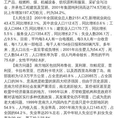
工产品、核燃料、煤、机械设备、纺织原料和服装、采矿业与冶
金，并承包工程建筑及贸易。2001年集团纯利润高达774.5万欧元,
比上年增加197.4万欧元，约为34.2%。
【人民生活】 2001年全国就业总人数2151.4万,新增就业岗位
43.4万,同比增长2.1%。其中农业人口112.6万，同比增长0.6％；工
业人口684.1万,同比增长1.1％；建筑业人口170.7万，同比增长
5.5％；服务业人口1354.8万，同比增长2.7％；失业人数206.1万，
占9.5％。目前，平均每3.4人有一台电视机，每3.9人有一台收音
机，每1.7人有一部电话，每千人有154份日报和565辆汽车。多年
来，意人口出生一直呈零或负增长；2001年出生婴儿为54.4万，死
亡人数54.41万，人口增长率为零，但人均寿命较长，男性的平均
75.6岁，女性平均82.8岁。
【南方问题】 南方地区包括阿布鲁佐、莫利塞、坎帕尼亚、普
利亚、卡拉布里亚、巴西利卡塔大区，以及西西里岛和撒丁岛。南
部面积为12.3万平方公里，占全意的40.8％，人口2085万，占全国
人口的36％。意虽然是欧盟的第四大经济强国，但由于历史原因，
意南方经济和社会发展严重滞后，南北差距较大。某些省区甚至是
欧盟中经济最落后的地方。1995年以来，尽管欧盟机构和意政府不
断对该地区实行多种优惠政策，其发展变化仍不明显，已成为意的
老大难问题。1999年意南方人均国内生产总值只是中北部地区的
54.9％，人均收入低，失业率高，2001年南方失业人口145.6万，占
全国的64.2％。失业率达20％左右，其中年轻人失业过半,妇女失业
率为29.4%，黑工约占23.5%。