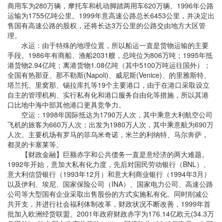
商用车为280万辆，摩托车和机动脚踏两用车620万辆。1996年公路
运输为1755亿吨公里。1999年意高速公路总长6453公里，并决定出
售国有高速公路的股权，还将长达3万公里的公路交由地方大区管
理。
水运：由于特殊的地理位置，所以船运一直是货物运输的主要
手段。1986年有商船、渔船2031艘，总吨位为806万吨；1995年抵
港货物2.94亿吨；离港货物1.08亿吨（其中5100万吨运往国外）；
全国有热那亚、那不勒斯(Napoli)、威尼斯(Venice)、的里雅斯特、
塔兰托、里窝那、锡拉库扎等19个主要港口，由于在港口采取设立
自主的管理机构、实行私有化和港口服务自由化等措施，所以其港
口比地中海中部其他港口更具竞争力。
空运：1998年国际抵达为1790万人次，其中乘意大利航空公司
飞机的旅客为660万人次；出发为1980万人次，其中乘意航为690万
人次。主要机场有罗马的菲乌米奇诺，米兰的利纳特、马尔奔萨，
都灵的卡塞莱等。
【财政金融】巨额赤字和公共债务一直是意经济的两大难题。
1992年开始，意加大私有化力度，先后对国民劳动银行（BNL）、
意大利信贷银行（1993年12月）和意大利商业银行（1994年3月）
以及伊利、埃尼、国家保险公司（INA）、国家电力公司、高速公路
公司等大型国有企业采取出售股份的方式实施私有化。同时削减公
共开支，并进行社会福利体制改革，财政状况不断改善，1999年首
批加入欧洲经货联盟。2001年政府财政赤字为176.14亿欧元(34.3万