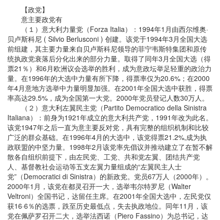
【政党】
意主要政党有
（１）意大利力量党（Forza Italia）：1994年1月由西尔维奥·
贝卢斯科尼 ( Silvio Berlusconi ) 创建。该党于1994年3月全国大选
前组建，其主要力量来自贝卢斯科尼领导的菲宁韦斯特集团和原传
统执政党衰落后分化出来的部分力量。取得了同年3月全国大选（得
票21％）和6月欧洲议会选举的胜利，成为意政坛举足轻重的政治力
量。在1996年的大选中力量有所下降，得票率仅为20.6%；在2000
年4月意地方选举中力量明显加强。在2001年全国大选中获胜，得票
率高达29.5%，成为全国第一大党。2000年党员登记人数30万人。
（２）意大利左翼民主党（Partito Democratico della Sinistra
Italiana）：前身为1921年成立的意大利共产党，1991年改为此名。
该党1947年之后一直为意主要反对党，具有完整的组织机制和比较
广泛的群众基础。在1996年4月的大选中，该党得票21.2%,成为执
政联盟的中坚力量。1998年2月该党率先倡议并推动建立了在暂不解
散各自组织前提下，由左民党、工党、共和党左翼、团结共产党
人、基督教社会运动等五支左翼力量组成的“左翼民主人士
党”（Democratici di Sinistra）的新政党。党员67万人（2000年）。
2000年1月，该党在都灵召开一大，选举韦尔特罗尼（Walter
Veltroni）全国书记，达留任主席。在2001年全国大选中，左民党仅
获16·6％的选票，跌至历史最低点，失去执政地位。同年11月，该
党在佩萨罗召开二大，选举法西诺（Piero Fassino）为总书记，达