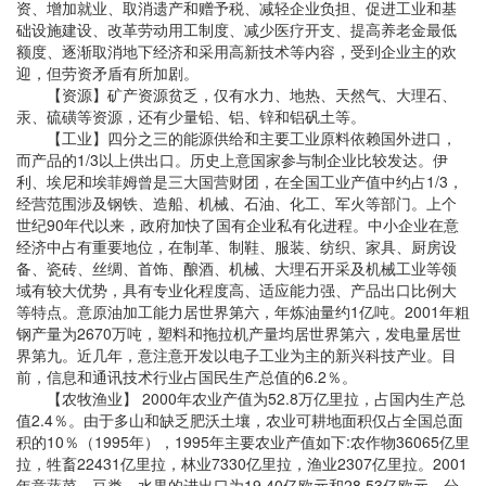
资、增加就业、取消遗产和赠予税、减轻企业负担、促进工业和基
础设施建设、改革劳动用工制度、减少医疗开支、提高养老金最低
额度、逐渐取消地下经济和采用高新技术等内容，受到企业主的欢
迎，但劳资矛盾有所加剧。
【资源】矿产资源贫乏，仅有水力、地热、天然气、大理石、
汞、硫磺等资源，还有少量铅、铝、锌和铝矾土等。
【工业】四分之三的能源供给和主要工业原料依赖国外进口，
而产品的1/3以上供出口。历史上意国家参与制企业比较发达。伊
利、埃尼和埃菲姆曾是三大国营财团，在全国工业产值中约占1/3，
经营范围涉及钢铁、造船、机械、石油、化工、军火等部门。上个
世纪90年代以来，政府加快了国有企业私有化进程。中小企业在意
经济中占有重要地位，在制革、制鞋、服装、纺织、家具、厨房设
备、瓷砖、丝绸、首饰、酿酒、机械、大理石开采及机械工业等领
域有较大优势，具有专业化程度高、适应能力强、产品出口比例大
等特点。意原油加工能力居世界第六，年炼油量约1亿吨。2001年粗
钢产量为2670万吨，塑料和拖拉机产量均居世界第六，发电量居世
界第九。近几年，意注意开发以电子工业为主的新兴科技产业。目
前，信息和通讯技术行业占国民生产总值的6.2％。
【农牧渔业】 2000年农业产值为52.8万亿里拉，占国内生产总
值2.4％。由于多山和缺乏肥沃土壤，农业可耕地面积仅占全国总面
积的10％（1995年），1995年主要农业产值如下:农作物36065亿里
拉，牲畜22431亿里拉，林业7330亿里拉，渔业2307亿里拉。2001
年意蔬菜、豆类、水果的进出口为19.40亿欧元和28.53亿欧元，分