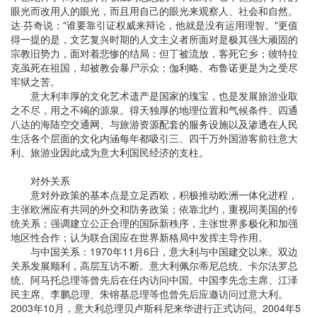
眼光而改用人的眼光，而且用自己的眼光来观察人、社会和自然。
达·芬奇说："谁要靠引证权威来辩论，他就是没有运用理智。"更值
得一提的是，文艺复兴时期的人文主义者所面对是极其强大顽固的
宗教旧势力，面对着悲惨的结局：但丁被流放，客死它乡；彼特拉
克虽死在祖国，却被教会暴尸示众；伽利略、布鲁诺更是为之受尽
牢狱之苦。
意大利丰厚的文化艺术遗产是国家的瑰宝，也是发展旅游业取
之不尽，用之不竭的源泉。得天独厚的地理位置和气候条件、四通
八达的海陆空交通网、与旅游资源配套的服务设施以及渗透在人民
生活各个层面的文化内涵每年都吸引三、四千万外国游客前往意大
利。旅游业因此成为意大利国民经济的支柱。
对外关系
意对外政策的基本点是立足西欧，积极推动欧洲一体化进程，
主张欧洲应有共同的外交和防务政策；依靠北约，重视同美国的传
统关系；强调建立公正合理的国际新秩序，主张世界多极化和加强
地区性合作；认为联合国应在世界新格局中发挥主导作用。
与中国关系：1970年11月6日，意大利与中国建交以来。双边
关系发展顺利，高层互访不断。意大利佩尔蒂尼总统、卡尔法罗总
统、阿马托总理等曾先后在任内访问中国。中国李先念主席、江泽
民主席、李鹏总理、朱镕基总理等也曾先后应邀访问过意大利。
2003年10月，意大利总理贝卢斯科尼来华进行正式访问。2004年5