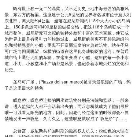
既有世上独一无二的温柔，又不乏历史上地中海最强的高雅风
景，东西方的桥梁。这座建于公元5世纪的世界著名城市位于意大利
东北部，离大陆约4公里，坐落在威尼斯湖约118个大大小小的岛屿
上。150多条运河和400座桥梁纵横交错，把这118个岛屿联成一个
城市整体。威尼斯无可比拟的独特外貌和丰富的艺术宝藏，使它成
为世界上最具有吸引力的旅游城市。威尼斯的美离不开碧绿碧绿的
水和摇摇晃晃的小船，更离不开富丽堂皇的古典建筑物。站在圣马
可广场向四周眺望，纵横的街道在这里化身成蜿蜒的运河；在普通
城市街上通行无阻的车辆，在这里变成了小船。这里的每一条小水
道、小街、小教堂和小广场都是风景，也记录着水城灿烂的文化和
历史。
圣马可广场，(Piazza del san.marco)被誉为最浪漫的广场，鸽
子是这里最大的特色
叹息桥，叹息桥连接的两座建筑物分别是法院和监狱；一般来
讲，进入监狱的人都不会活着出去的，而叹息桥就成为了他们最后
唯一可以看见阳光的地方，因此，囚犯们经过这里的时候都会不自
禁地发出一声叹息，久而久之，这些叹息就叹成了“叹息桥”了……
总督宫，威尼斯共和国时期的最高权力机关；粉红色的大理石
外墙，连续的尖型拱门和四辨花型圆窗，属于典型的哥特式风格。