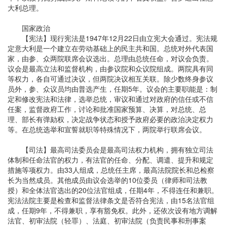
大利总理。
国家政治
【宪法】现行宪法是1947年12月22日由立宪大会通过。宪法规
定意大利是一个建立在劳动基础上的民主共和国。总统对外代表国
家，由参、众两院联席会议选出。总理由总统任命，对议会负责。
议会是最高立法和监督机构，由参议院和众议院组成。两院具有同
等权力，各自可通过决议，但两院决议相互关联。除少数终身参议
员外，参、众议员均由普选产生，任期5年。议会的主要职能是：制
定和修改宪法和法律，选举总统，审议和通过对政府的信任或不信
任案，监督政府工作，讨论和批准国家预算、决算，对总统、总
理、部长有弹劾权，决定战争状态和授予政府必要的政治决定权力
等。在总统选举和宣誓就职等特殊情况下，两院举行联席会议。
【司法】最高司法委员会是最高司法权力机构，拥有独立司法
体制和任命法官的权力，有法官的任命、分配、调遣、提升和规定
措施等项权力。由33人组成，总统任主席，最高法院院长和总检察
长为当然成员。其他成员由议会选举的10位委员（律师和司法教
授）和全体法官选出的20位法官组成，任期4年，不得连任和兼职。
宪法法院主要是检查和监督法律条文是否符合宪法，由15名法官组
成，任期9年，不得兼职，享有豁免权。此外，还依次设有地方调解
法官、初审法院（轻罪）、法庭、初审法院（负责民事和刑事案