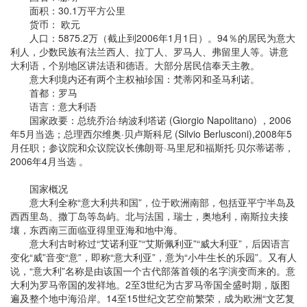
面积：30.1万平方公里
货币： 欧元
人口：5875.2万（截止到2006年1月1日）。94％的居民为意大
利人，少数民族有法兰西人、拉丁人、罗马人、弗留里人等。讲意
大利语，个别地区讲法语和德语。大部分居民信奉天主教。
意大利境内还有两个主权袖珍国：梵蒂冈和圣马利诺。
首都：罗马
语言：意大利语
国家政要：总统乔治·纳波利塔诺 (Giorgio Napolitano) ，2006
年5月当选；总理西尔维奥·贝卢斯科尼 (Silvio Berlusconi),2008年5
月任职；参议院和众议院议长佛朗哥·马里尼和福斯托·贝尔蒂诺蒂，
2006年4月当选 。
国家概况
意大利全称“意大利共和国”，位于欧洲南部，包括亚平宁半岛及
西西里岛、撒丁岛等岛屿。北与法国，瑞士，奥地利，南斯拉夫接
壤，东西南三面临亚得里亚海和地中海。
意大利古时称过“艾诺利亚”“艾斯佩利亚”“威大利亚”，后因语言
变化“威”音变“意”，即称“意大利亚”，意为“小牛生长的乐园”。又有人
说，“意大利”名称是由该国一个古代部落首领的名字演变而来的。意
大利为罗马帝国的发祥地。2至3世纪为古罗马帝国全盛时期，版图
遍及整个地中海沿岸。14至15世纪文艺空前繁荣，成为欧洲“文艺复