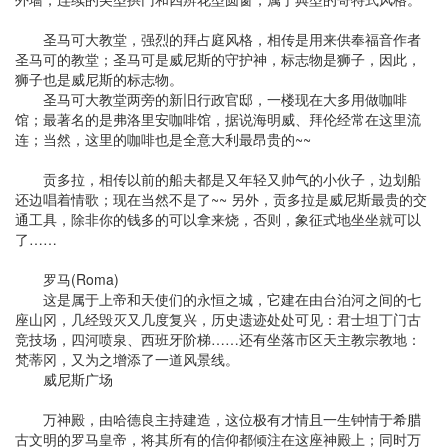
圣马可大教堂，强烈的拜占庭风格，相传是用来供奉福音作者
圣马可的教堂；圣马可是威尼斯的守护神，标志物是狮子，因此，
狮子也是威尼斯的标志物。
圣马可大教堂两旁的新旧行政官邸，一楼现在大多用做咖啡
馆；最著名的是弗洛里安咖啡馆，据说海明威、拜伦经常在这里流
连；当然，这里的咖啡也是全意大利最昂贵的~~
贡多拉，相传以前的船夫都是又年轻又帅气的小伙子，边划船
还边唱着情歌；现在当然不是了~~ 另外，贡多拉是威尼斯最贵的交
通工具，除非你的钱多的可以拿来烧，否则，象征式地坐坐就可以
了……
罗马(Roma)
这是属于上帝和天使们的永恒之城，它建在由台泊河之间的七
座山冈，几经毁灭又几度复兴，历史遗迹处处可见：君士坦丁门古
竞技场，四河喷泉、西班牙阶梯……还有坐落市区天主教宗教地：
梵蒂冈，又为之增添了一道风景线。
威尼斯广场
万神殿，由哈德良主持建造，这位极有才情且一生钟情于希腊
古文明的罗马皇帝，将其所有的信仰都倾注在这座神殿上；同时万