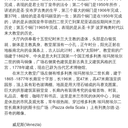
完成，表现的是君士坦丁皇帝的法令；第二个铜门是1950年所作，
讲述的是圣·安布罗吉奥的生平，第三个最大的铜门是1906年完成，
重37吨，描绘的是圣母玛丽亚的一生；第四个铜门是在1950年完成
的，讲的是从德国皇帝菲德烈二世灭亡到莱尼亚诺战役期间米兰的
历史；第五个铜门1965年完成，表现的是从圣·卡罗·波罗梅奥时代以
来大教堂的历史。
大厅内供奉着十五世纪时米兰大主教的遗体，头部是白银筑
就，躯体是主教真身。教堂屋顶有一小孔，正午时分，阳光正射在
地板南北向的金属条上，古人以此计时，称为"太阳钟"。教堂前的广
场建于1862年。中央是意大利王国第一个国王维多利奥·埃玛努埃尔
二世的骑马铜像，广场右侧黄色建筑是新古典主义建筑风格的王
宫，1778年建成，现在已辟为当代艺术博物馆。
在米兰大教堂广场左侧有维多利奥·埃玛努埃尔二世长廊，建于
1865 -1877年长廊呈十字形，长196米，宽47米，高47米廊顶呈拱
园形，顶上装有彩色玻璃棚。地面是用大理石铺成的马赛克图案。
巨大的拱形建筑富丽堂皇，长廊内有装璜考究的金银首饰、时装、
礼品店、餐馆，咖啡厅和书店。这里是米兰市民的休闲中心，到处
是休息的市民及观光客，常年很热闹。穿过维多利奥·埃玛努埃尔二
世长廊来到的斯卡拉广场（Piazza della Scala ）上有列奥尔德·达·
芬奇的雕像。
威尼斯(Venezia)