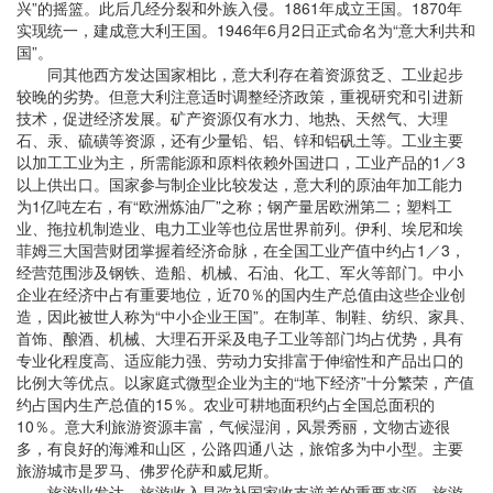
兴”的摇篮。此后几经分裂和外族入侵。1861年成立王国。1870年
实现统一，建成意大利王国。1946年6月2日正式命名为“意大利共和
国”。
同其他西方发达国家相比，意大利存在着资源贫乏、工业起步
较晚的劣势。但意大利注意适时调整经济政策，重视研究和引进新
技术，促进经济发展。矿产资源仅有水力、地热、天然气、大理
石、汞、硫磺等资源，还有少量铅、铝、锌和铝矾土等。工业主要
以加工工业为主，所需能源和原料依赖外国进口，工业产品的1／3
以上供出口。国家参与制企业比较发达，意大利的原油年加工能力
为1亿吨左右，有“欧洲炼油厂”之称；钢产量居欧洲第二；塑料工
业、拖拉机制造业、电力工业等也位居世界前列。伊利、埃尼和埃
菲姆三大国营财团掌握着经济命脉，在全国工业产值中约占1／3，
经营范围涉及钢铁、造船、机械、石油、化工、军火等部门。中小
企业在经济中占有重要地位，近70％的国内生产总值由这些企业创
造，因此被世人称为“中小企业王国”。在制革、制鞋、纺织、家具、
首饰、酿酒、机械、大理石开采及电子工业等部门均占优势，具有
专业化程度高、适应能力强、劳动力安排富于伸缩性和产品出口的
比例大等优点。以家庭式微型企业为主的“地下经济”十分繁荣，产值
约占国内生产总值的15％。农业可耕地面积约占全国总面积的
10％。意大利旅游资源丰富，气候湿润，风景秀丽，文物古迹很
多，有良好的海滩和山区，公路四通八达，旅馆多为中小型。主要
旅游城市是罗马、佛罗伦萨和威尼斯。
旅游业发达，旅游收入是弥补国家收支逆差的重要来源。旅游