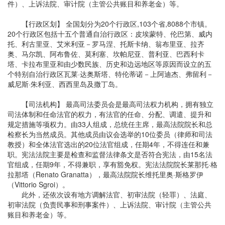
件）、上诉法院、审计院（主管公共账目和养老金）等。
【行政区划】 全国划分为20个行政区,103个省,8088个市镇。
20个行政区包括十五个普通自治行政区：皮埃蒙特、伦巴第、威内
托、利古里亚、艾米利亚－罗马涅、托斯卡纳、翁布里亚、拉齐
奥、马尔凯、阿布鲁佐、莫利塞、坎帕尼亚、普利亚、巴西利卡
塔、卡拉布里亚和由少数民族、历史和边远地区等原因而设立的五
个特别自治行政区瓦莱·达奥斯塔、特伦蒂诺－上阿迪杰、弗留利－
威尼斯·朱利亚、西西里岛及撒丁岛。
【司法机构】 最高司法委员会是最高司法权力机构，拥有独立
司法体制和任命法官的权力，有法官的任命、分配、调遣、提升和
规定措施等项权力。由33人组成，总统任主席，最高法院院长和总
检察长为当然成员。其他成员由议会选举的10位委员（律师和司法
教授）和全体法官选出的20位法官组成，任期4年，不得连任和兼
职。宪法法院主要是检查和监督法律条文是否符合宪法，由15名法
官组成，任期9年，不得兼职，享有豁免权。宪法法院院长莱那托·格
拉那塔（Renato Granatta），最高法院院长维托里奥·斯格罗伊
（Vittorio Sgroi）。
此外，还依次设有地方调解法官、初审法院（轻罪）、法庭、
初审法院（负责民事和刑事案件）、上诉法院、审计院（主管公共
账目和养老金）等。