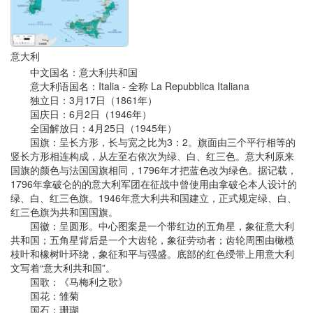
意大利
中文国名：意大利共和国
意大利语国名：Italia - 全称 La Repubblica Italiana
独立日：3月17日（1861年）
国庆日：6月2日（1946年）
全国解放日：4月25日（1945年）
国旗：呈长方形，长与宽之比为3：2。旗面由三个平行相等的
竖长方形相连构成，从左至右依次为绿、白、红三色。意大利原来
国旗的颜色与法国国旗相同，1796年才把蓝色改为绿色。据记载，
1796年拿破仑的的意大利军团在征战中曾使用由拿破仑本人设计的
绿、白、红三色旗。1946年意大利共和国建立，正式规定绿、白、
红三色旗为共和国国旗。
国徽：呈圆形。中心图案是一个带红边的五角星，象征意大利
共和国；五角星背后是一个大齿轮，象征劳动者；齿轮周围由橄榄
枝叶和橡树叶环绕，象征和平与强盛。底部的红色绶带上用意大利
文写着“意大利共和国”。
国歌：《马梅利之歌》
国花：雏菊
国石：珊瑚