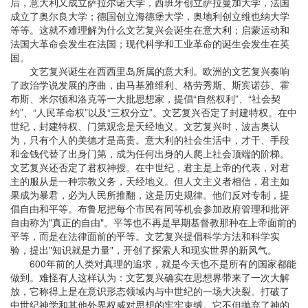
后，意大利又成立萨拉尔诺大学，西班牙创立萨拉曼加大学，法国
成立了奥尔良大学；德国创立海德堡大学，奥地利创立维也纳大学
等等。这就不难理解为什么文艺复兴会诞生在意大利；启蒙运动和
法国大革命会发生在法国；现代科学和工业革命的诞生会发生在英
国。
文艺复兴诞生在西西里岛所属的意大利。欧洲的文艺复兴奏响
了政治学说发展的序曲，由马基雅维利、格劳秀斯、斯宾诺莎、霍
布斯、米尔顿和洛克等一大批思想家，提倡“自然权利”、“社会契
约”、“人民革命权”以及“三权分立”。文艺复兴否定了封建特权。在中
世纪，封建特权、门第观念是天经地义。文艺复兴时，波吉奥认
为，只有个人的美德才是高贵。意大利的社会生活中，才干、手段
和金钱代替了出身门第，成为任何出身的人爬上社会顶端的阶梯。
文艺复兴还否定了君权神授。在中世纪，君主是上帝的代表，对君
主的服从是一种宗教义务，天经地义。但人文主义者相信，君主如
果成为暴君，必为人民所推翻，这是历史规律。他们反对专制，提
倡自由和平等。布鲁尼把每个市民有同等机会参加政府管理和批评
自由称为"真正的自由"。平等也不再是早期基督教那种在上帝面前的
平等，而是在法律面前的平等。文艺复兴提倡科学方法和科学实
验，提出"知识就是力量"，开创了探索人和现实世界的新风气。
600年前的人类对真理的追求，就是今天也不是所有的国家都能
做到。难怪有人这样认为：文艺复兴确实在思想界带来了一次大解
放，它称得上是在意识形态领域内与中世纪的一场大决裂。打破了
中世纪神学和其他外界权威对思想的牢牢束缚。它不但抛弃了神的