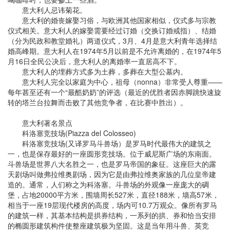
意大利人忌讳菊花。
意大利的婚丧嫁娶习俗，与欧洲其他国家相似，仪式多与宗教
仪式相关。意大利人的嫁娶需要经过订婚（交换订婚戒指）、结婚
（分为民政和教堂婚礼）两道仪式，3月、4月是意大利青年选择结
婚高峰期。意大利人在1974年5月以前是不允许离婚的，在1974年5
月16日全民公决后，意大利人的离婚率一直居高不下。
意大利人的埋葬方式多为土葬，多葬在大型公墓内。
意大利人完全以家庭为中心，祖母（nonna）非常受人尊重——
每年甚至还有一个“最酷奶奶”的评选（最近的优胜者因赤脚跳快速旋
转的塔兰台拉舞而击败了其他竞争者，在比赛中胜出）。
意大利著名景点
科洛塞竞技场(Piazza del Colosseo)
科洛塞竞技场(又译罗马斗兽场）是罗马时代最伟大的建筑之
一，也是保存最好的一座圆形竞技场。位于威尼斯广场的东南面。
斗兽场是世界八大名胜之一，也是罗马帝国的象征。这座巨大的露
天剧场叫做弗拉维奥剧场，因为它是由弗拉维奥家族的几位皇帝建
造的。通常，人们称之为科洛塞。斗兽场的外观像一座庞大的碉
堡，占地20000平方米，围墙周长527米，直径188米，墙高57米，
相当于一座19层现代楼房的高度，场内可10.7万观众。像所有罗马
的建筑一样，其基本结构是拱券结构，一系列的拱、券和恰当安排
的椭圆形建筑构件使整座建筑极为坚固。这是当年用斗兽、英竞