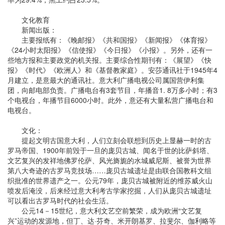
文化教育
新闻出版：
主要报纸有：《晚邮报》《共和国报》《新闻报》《体育报》
《24小时太阳报》《信使报》《今日报》《小报》。另外，还有一
些地方报和主要政党的机关报。主要综合性期刊有：《展望》《快
报》《时代》《欧洲人》和《基督教家庭》。安莎通讯社于1945年4
月建立，是意最大的通讯社。意大利广播电视公司属国营伊利集
团，向邮电部负责。广播电台有3套节目，年播音1. 8万多小时；有3
个电视台，年播节目6000小时。此外，意还有大量私营广播电台和
电视台。
文化：
提起文明古国意大利，人们立刻会联想到历史上显赫一时的古
罗马帝国、1900年前毁于一旦的庞贝古城、闻名于世的比萨斜塔、
文艺复兴的发祥地佛罗伦萨、风光旖旎的水城威尼斯、被誉为世界
第八大奇迹的古罗马竞技场……庞贝古城遗址是由联合国教科文组
织批准的世界遗产之一。公元79年，庞贝古城被附近的维苏威火山
喷发后淹没，后来经过意大利考古学家挖掘，人们从庞贝古城遗址
可以看出古罗马时代的社会生活。
公元14－15世纪，意大利文艺空前繁荣，成为欧洲“文艺复
兴”运动的发源地，但丁、达·芬奇、米开朗基罗、拉斐尔、伽利略等