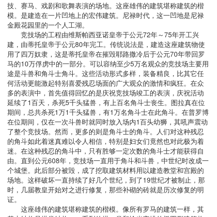
技、赛马、戏剧和歌舞表演的场地。这座雄伟的建筑堪称建筑的楷
模。是建造在一片凹地上的宏伟建筑。尼禄时代，这一凹地是尼禄
金殿花园里的一个人工湖。
竞技场的工程由维斯帕西亚诺皇帝于公元72年～75年开工兴
建，由蒂托皇帝于公元80年完工。传统说法是，建造这座建筑物使
用了四万奴隶，这是蒂托皇帝在摧毁耶路撒冷后于公元70年带回罗
马的10万俘虏中的一部分。可以容纳至少5万名观众的竞技场主要用
途是斗兽和角斗士角斗。这些活动形式多样，装备精良，比其它任
何活动更能激起特别喜爱残忍场面的广大观众的激情和疯狂。在众
多的表演中，首先值得回忆的是庆祝竞技场竣工的表演，庆祝活动
延续了1百天，杀死5千头猛兽，有上百名角斗士丧生。图拉真在位
期间，总共杀死1万1千头猛兽，有1万名角斗士在此角斗。在普罗博
在位期间，仅在一次斗兽时就同时放入场内1百头幼狮，其吼声震动
了整个竞技场。然而，更多的则是角斗士的角斗。人们对这种残忍
的角斗如此着迷真难以令人相信，特别是妇女们竟然也对此极为着
迷。在这种残忍的角斗中，只有胜够一定次数的角斗士才能获得自
由。直到公元608年，竞技场一直用于角斗和斗兽，中世纪时改成一
个城堡。此后部分被毁，成了挖取建筑材料用以建造教堂和宫殿的
场地。这样破坏一直持续了好几个世纪，到了19世纪才被制止，那
时，几届教皇开始对之进行修复，那些补砌的砖就是历次修复的明
证。
这座雄伟的建筑堪称建筑的楷模。像所有罗马的建筑一样，其