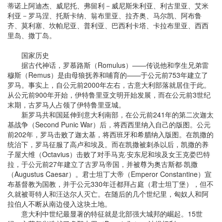
蒂诺上阿迪杰、威尼托、弗留利－威尼斯朱利亚、利古里亚、艾米
利亚－罗马涅、托斯卡纳、翁布里亚、拉齐奥、马尔凯、阿布鲁
齐、莫利塞、坎帕尼亚、普利亚、巴西利卡塔、卡拉布里亚、西西
里岛、撒丁岛。
国家历史
据古代神话，罗慕路斯（Romulus）——传说他和孪生兄弟雷
穆斯（Remus）是由母狼抚养和哺育的——于公元前753年建立了
罗马。事实上，自公元前2000年左右，古意大利部落就居住于此。
从公元前900年开始，伊特鲁里亚文明开始发展，而在公元前3世纪
末期，古罗马人占领了伊特鲁里亚城。
新罗马共和国延伸到意大利南部，在公元前241年的第二次迦太
基战争（Second Punic War）后，将西西里纳入自己的版图。公元
前202年，罗马击败了迦太基，将西班牙和希腊纳入版图。在凯撒的
统治下，罗马征服了高卢和埃及。而在凯撒被刺杀以后，凯撒的养
子屋大维（Octavius）击败了对手马克·安东尼和埃及女王克娄巴特
拉，于公元前27年建立了古罗马帝国，并被尊为奥古斯都·凯撒
（Augustus Caesar）。君士坦丁大帝（Emperor Constantine）宣
布基督教为国教，并于公元330年迁都拜占庭（君士坦丁堡），但不
久就被哥特人和汪达尔人灭亡。在随后的几个世纪里，匈奴人和阿
拉伯人不断从南边侵入这块土地。
意大利中世纪最显著的特征就是北部强大城邦的崛起。15世