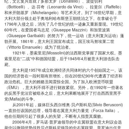
纪，文艺复兴造就了多那太罗（Donatello）、波提切利
（Botticelli）、达·芬奇（Leonardo da Vinci）、拉斐尔（Raffello）
和米开朗基罗（Michelangelo）等艺术天才。到了16世纪早期，意
大利大部分领土处于奥地利哈布斯堡王朝统治之下。在拿破仑于
1796年入侵之后，消失了几个世纪的统一迹象又重新显现。19世纪
60年代，在爱国者马志尼（Giuseppe Mazzini）和加里波第
（Giuseppe Garibaldi）的努力下，统一运动（意大利复兴运动）蓬
勃开展。1861年，意大利王国宣布成立，国王埃马努埃莱二世
（Vittorio Emanuele）成为了统治者。
1921年，墨索里尼(Mossolini)的法西斯党掌握了国家大权。墨
索里尼在“二战”中和德国结盟，后于1945年4月被意大利游击队击
毙。
意大利是1957年成立欧洲经济共同体时的六个创始国之一。该
国的经济曾在一段时期有所增长，但在20世纪90年代遭遇了经济和
政治危机。巨大的贿赂丑闻震惊全国。为了加入欧洲货币联盟
（EMU），意大利不得不进行财政紧宿。另外，在1992年一些著名
的反黑手党法官被暗杀之后，意大利果断地展开了打击西西里黑手
党(Mafia)的斗争。
从2001年起，媒体巨头西尔维奥·贝卢斯科尼(Silvio Berusconi)
一直担任该国的总理，领导着右翼意大利力量党（Forza Italia）。
他在任期间引起了很多人的失望，不断有人指责其腐败。
2006年4月，罗马诺·普罗迪领导的中左翼联盟在意大利议会选
举中以微弱优势战胜贝卢斯科尼领导的中右翼联盟。普罗迪出任意