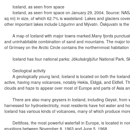
Iceland, as seen from space
Iceland, as seen from space on January 29, 2004. Source: NASAIcela
sq mi) in size, of which 62.7% is wasteland. Lakes and glaciers cov
other important lakes include Lögurinn and Mývatn. Öskjuvatn is the 
A map of Iceland with major towns marked.Many fjords punctuate its 
and uninhabitable combination of sand and mountains. The major town
of Grímsey on the Arctic Circle contains the northernmost habitation 
Iceland has four national parks: Jökulsárgljúfur National Park, Skaf
Geological activity
A geologically young land, Iceland is located on both the Iceland ho
active, having many volcanoes, notably Hekla, Eldgjá, and Eldfell. Th
clouds and haze to appear over most of Europe and parts of Asia and
There are also many geysers in Iceland, including Geysir, from whi
harnessed for hydroelectricity, most residents have hot water and hom
Iceland has various kinds of volcanoes, many of which produce more
Dettifoss, the most powerful waterfall in Europe, is located in north
eruptions between November 8, 1963 and June 5, 1968.