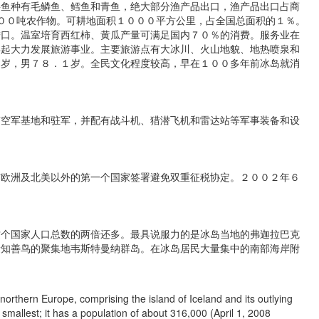
要鱼种有毛鳞鱼、鳕鱼和青鱼，绝大部分渔产品出口，渔产品出口占商
５００吨农作物。可耕地面积１０００平方公里，占全国总面积的１％。
进口。温室培育西红柿、黄瓜产量可满足国内７０％的消费。服务业在
年起大力发展旅游事业。主要旅游点有大冰川、火山地貌、地热喷泉和
２岁，男７８．１岁。全民文化程度较高，早在１００多年前冰岛就消
空军基地和驻军，并配有战斗机、猎潜飞机和雷达站等军事装备和设
欧洲及北美以外的第一个国家签署避免双重征税协定。２００２年６
个国家人口总数的两倍还多。最具说服力的是冰岛当地的弗迦拉巴克
量知善鸟的聚集地韦斯特曼纳群岛。在冰岛居民大量集中的南部海岸附
n northern Europe, comprising the island of Iceland and its outlying
smallest; it has a population of about 316,000 (April 1, 2008