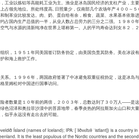
外，工业以炼铝等高能耗工业为主。渔业是冰岛国民经济的支柱产业，主
上占领先地位。所处纬度高, 日照量少，仅南部几个农场年产４００～
业和制革业比较发达。肉、奶、蛋自给有余，粮食、蔬菜、水果基本依靠
值约占国内生产总值的一半，从业人数占总劳力的三分之二强。１９８０
的空气与水源的清新纯净在世界上堪称第一。人的平均寿命达到女８２．
。
织，１９５１年同美国签订防务协定，由美国负责其防务。美在冰设有
保护和海上救护工作。
系。１９９６年，两国政府签署了中冰避免双重征税协定，这是冰岛与
统格里姆松对中国进行国事访问。
者数量是１０年前的两倍，２００３年，总数达到了３０万人——是这
些绿色沼泽和奥拉菲沙漠中的苔原地带，春季炎热的阿拉斯加火山口和大
生，似乎永远没有走出去的可能。
ldið Ísland (names of Iceland); IPA: [ˈliðvɛltɪθ ˈistlant]) is a country i
enland. It is the least populous of the Nordic countries and the second 