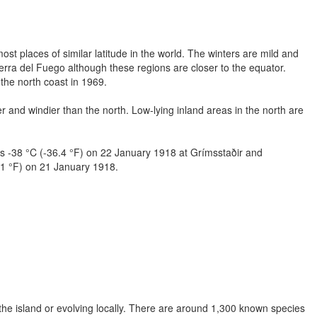
 places of similar latitude in the world. The winters are mild and
erra del Fuego although these regions are closer to the equator.
 the north coast in 1969.
 and windier than the north. Low-lying inland areas in the north are
 -38 °C (-36.4 °F) on 22 January 1918 at Grímsstaðir and
.1 °F) on 21 January 1918.
he island or evolving locally. There are around 1,300 known species