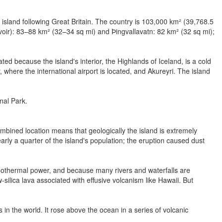
sland following Great Britain. The country is 103,000 km² (39,768.5
voir): 83–88 km² (32–34 sq mi) and Þingvallavatn: 82 km² (32 sq mi);
 because the island's interior, the Highlands of Iceland, is a cold
here the international airport is located, and Akureyri. The island
nal Park.
mbined location means that geologically the island is extremely
arly a quarter of the island's population; the eruption caused dust
geothermal power, and because many rivers and waterfalls are
silica lava associated with effusive volcanism like Hawaii. But
in the world. It rose above the ocean in a series of volcanic