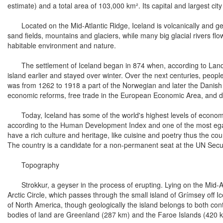
estimate) and a total area of 103,000 km². Its capital and largest city
Located on the Mid-Atlantic Ridge, Iceland is volcanically and geolo
sand fields, mountains and glaciers, while many big glacial rivers fl
habitable environment and nature.
The settlement of Iceland began in 874 when, according to Landnám
island earlier and stayed over winter. Over the next centuries, people 
was from 1262 to 1918 a part of the Norwegian and later the Danish
economic reforms, free trade in the European Economic Area, and dive
Today, Iceland has some of the world's highest levels of economic 
according to the Human Development Index and one of the most egalitar
have a rich culture and heritage, like cuisine and poetry thus the
The country is a candidate for a non-permanent seat at the UN Secur
Topography
Strokkur, a geyser in the process of erupting. Lying on the Mid-Atla
Arctic Circle, which passes through the small island of Grímsey off 
of North America, though geologically the island belongs to both cont
bodies of land are Greenland (287 km) and the Faroe Islands (420 k