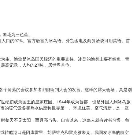
标志，国花为三色堇。
国人口的97%。官方语言为冰岛语。外贸函电及商务洽谈可用英语。首
业为生。渔业是冰岛国民经济的重要支柱。冰岛的渔类主要有鳕鱼，青
最高记录，人均7.27吨，居世界首位。
各个角落的会议参加者都能听到大会的发言。这样的露天会场，真是别
纪初成为国王的皇家庄园。1944年成为首都，也是外国人到冰岛旅
城市的暖气设备和热水供应称世界第一。环境优美、空气清新，是一座
时整天不见太阳，而月亮当头。自古以来，冰岛人就有读书习惯，每
或转船港口是阿库雷里、胡萨维克和雷克雅未克。我国发冰岛的航空