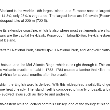
nd is the world's 18th largest island, and Europe's second largest i
er 14.3%; only 23% is vegetated. The largest lakes are Þórisvatn (Reser
deepest lake at 220 m (722 ft).
extensive coastline, which is also where most settlements are situated
s are the capital Reykjavík, Kópavogur, Hafnarfjörður, Reykjanesbær, w
of Iceland.
tafell National Park, Snæfellsjökull National Park, and Þingvellir Natio
tspot and the Mid-Atlantic Ridge, which runs right through it. This co
e volcanic eruption of Laki in 1783–1784 caused a famine that killed ne
 Africa for several months after the eruption.
ch the English word is derived. With this widespread availability of 
e heat cheaply. The island itself is composed primarily of basalt, a low-
 evolved lavas such as rhyolite and andesite.
-eastern Iceland.Iceland controls Surtsey, one of the youngest islands 