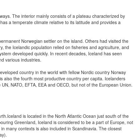
ways. The interior mainly consists of a plateau characterized by
as a temperate climate relative to its latitude and provides a
rmanent Norwegian settler on the island. Others had visited the
y, the Icelandic population relied on fisheries and agriculture, and
system developed quickly. In recent decades, Iceland has seen
d various industries.
eveloped country in the world with fellow Nordic country Norway
is also the fourth most productive country per capita. Icelanders
f the UN, NATO, EFTA, EEA and OECD, but not of the European Union.
h.Iceland is located in the North Atlantic Ocean just south of the
bouring Greenland, Iceland is considered to be a part of Europe, not
d in many contexts is also included in Scandinavia. The closest
ay).