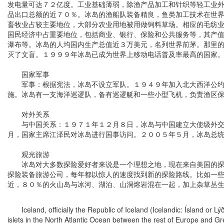
发电量可达７２亿度。工业基础薄弱，除渔产品加工和针织等轻工业
品出口总额的近７０％。冰岛的渔船队装备精良，鱼类加工技术在世界
畜牧业占较主要地位，大部分农业用地被用做饲料草场。相应的毛纺
国民经济中占重要地位，包括商业、银行、保险和公共服务等，其产
瀑布等。冰岛的人均国内生产总值近３万美元，名列世界前茅。那里
灭了文盲。１９９９年冰岛已成为世界上移动电话普及率最高的国家
国家军事
军事：根据宪法，冰岛不设立军队。１９４９年加入北大西洋公约组
施。冰岛有一支海洋巡逻队，备有巡逻艇和一些小型飞机，负责渔区
对外关系
与中国关系：１９７１年１２月８日，冰岛与中国建立大使级外交关
月，国家主席江泽民对冰岛进行国事访问。２００５年５月，冰岛总
观光旅游
冰岛对大多数探险爱好者来说是一个理想之地，现在来自美国的探险
探险装备旅游公司，每年都以惊人的速度找到新的探险路线。比如一
近，８０％的火山岛与冰河、湖泊、山洞熔岩混在一起，加上杂草丛
Iceland, officially the Republic of Iceland (Icelandic: Ísland or Lýðve
islets in the North Atlantic Ocean between the rest of Europe and Gre