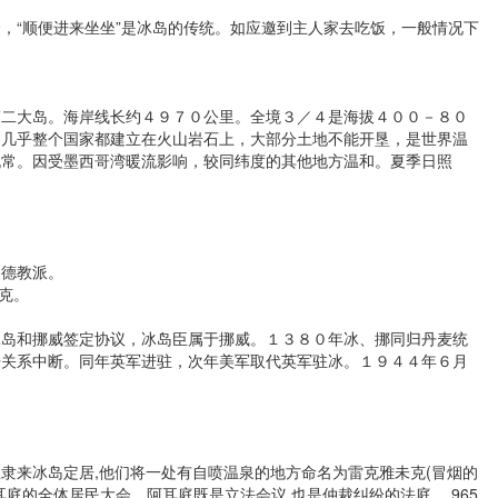
“顺便进来坐坐”是冰岛的传统。如应邀到主人家去吃饭，一般情况下
二大岛。海岸线长约４９７０公里。全境３／４是海拔４００－８０
岛几乎整个国家都建立在火山岩石上，大部分土地不能开垦，是世界温
无常。因受墨西哥湾暖流影响，较同纬度的其他地方温和。夏季日照
德教派。
克。
岛和挪威签定协议，冰岛臣属于挪威。１３８０年冰、挪同归丹麦统
丹关系中断。同年英军进驻，次年美军取代英军驻冰。１９４４年６月
隶来冰岛定居,他们将一处有自喷温泉的地方命名为雷克雅未克(冒烟的
耳庭的全体居民大会。阿耳庭既是立法会议,也是仲裁纠纷的法庭。 965