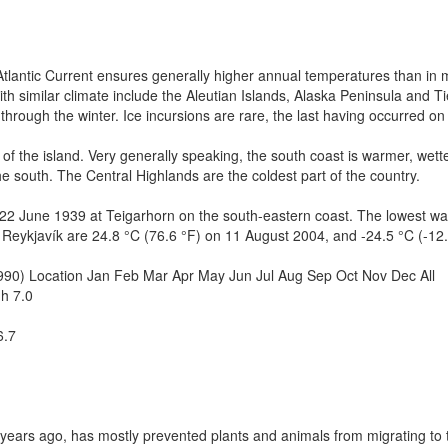
ntic Current ensures generally higher annual temperatures than in most
 similar climate include the Aleutian Islands, Alaska Peninsula and Ti
e through the winter. Ice incursions are rare, the last having occurred on
the island. Very generally speaking, the south coast is warmer, wetter
e south. The Central Highlands are the coldest part of the country.
 June 1939 at Teigarhorn on the south-eastern coast. The lowest was
r Reykjavík are 24.8 °C (76.6 °F) on 11 August 2004, and -24.5 °C (-12
 Location Jan Feb Mar Apr May Jun Jul Aug Sep Oct Nov Dec All
h 7.0
6.7
ars ago, has mostly prevented plants and animals from migrating to t