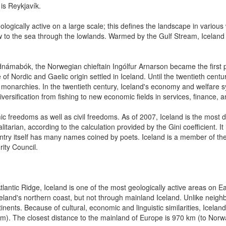
 is Reykjavík.
gically active on a large scale; this defines the landscape in various 
ow to the sea through the lowlands. Warmed by the Gulf Stream, Iceland h
abók, the Norwegian chieftain Ingólfur Arnarson became the first pe
of Nordic and Gaelic origin settled in Iceland. Until the twentieth centur
 monarchies. In the twentieth century, Iceland's economy and welfare 
rsification from fishing to new economic fields in services, finance, an
freedoms as well as civil freedoms. As of 2007, Iceland is the most d
ian, according to the calculation provided by the Gini coefficient. It 
 country itself has many names coined by poets. Iceland is a member o
ity Council.
ntic Ridge, Iceland is one of the most geologically active areas on Eart
Iceland's northern coast, but not through mainland Iceland. Unlike neigh
inents. Because of cultural, economic and linguistic similarities, Icelan
m). The closest distance to the mainland of Europe is 970 km (to Norw