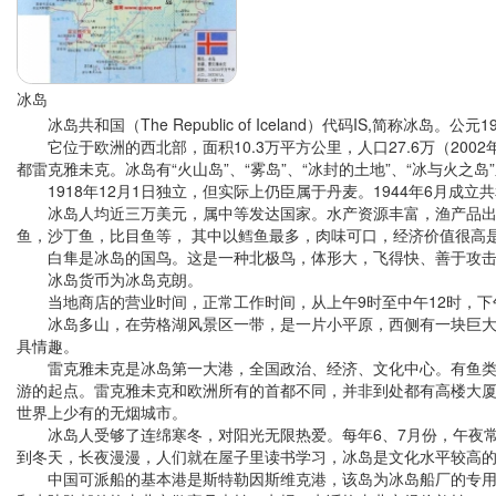
冰岛
冰岛共和国（The Republic of Iceland）代码IS,简称
它位于欧洲的西北部，面积10.3万平方公里，人口27.6万（20
都雷克雅未克。冰岛有“火山岛”、“雾岛”、“冰封的土地”、“冰与火之岛
1918年12月1日独立，但实际上仍臣属于丹麦。1944年6月成立共
冰岛人均近三万美元，属中等发达国家。水产资源丰富，渔产品出口额
鱼，沙丁鱼，比目鱼等， 其中以鳕鱼最多，肉味可口，经济价值很高是一
白隼是冰岛的国鸟。这是一种北极鸟，体形大，飞得快、善于攻击其
冰岛货币为冰岛克朗。
当地商店的营业时间，正常工作时间，从上午9时至中午12时，下午
冰岛多山，在劳格湖风景区一带，是一片小平原，西侧有一块巨大的
具情趣。
雷克雅未克是冰岛第一大港，全国政治、经济、文化中心。有鱼类加工
游的起点。雷克雅未克和欧洲所有的首都不同，并非到处都有高楼大
世界上少有的无烟城市。
冰岛人受够了连绵寒冬，对阳光无限热爱。每年6、7月份，午夜常
到冬天，长夜漫漫，人们就在屋子里读书学习，冰岛是文化水平较高
中国可派船的基本港是斯特勒因斯维克港，该岛为冰岛船厂的专用港