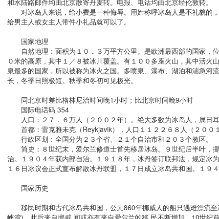
和水陆路邮件均由北京散寄丹麦转。电报、电话均由北京经伦敦转。
对冰岛人来说，给小费是一种侮辱。用姓称呼冰岛人是不礼貌的，应
给男主人或女主人带件小礼品就可以了。
国家地理
自然地理：面积为１０．３万平方公里。是欧洲最西部的国家，位于
０米的高原，其中１／８被冰川覆盖。有１００多座火山，其中活火
泉最多的国家，所以被称为冰火之国。多喷泉、瀑布、湖泊和湍急河
长，冬季日照极短。秋季和冬初可见极光。
同北京时差比格林尼治时间晚1小时；比北京时间晚9小时
国际电话码 354
人口：２７．６万人（２００２年）。绝大多数为冰岛人，属日耳曼
首都：雷克雅未克（Reykjavik），人口１１２２６８人（２０
行政区划：全国分为２３个省、２１个自治市和２０３个教区。
简史：８世纪末，爱尔兰修道士首先移居冰岛。９世纪后半叶，挪威
治。１９０４年获内部自治。１９１８年，冰丹签订联邦法，规定冰
１６日冰议会正式宣布解散冰丹联盟，１７日成立冰岛共和国。１９
国家历史
移民时期和古代冰岛共和国，公元860年挪威人的船只遇难漂流至冰岛
峡湾)。此后来自挪威,间或亦有来自爱尔兰的移 民不断增加。10世纪