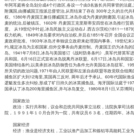
年阿耳庭将全岛划分成4个行政区,各设一个由3名族长共同掌管的法庭,
附属国,由挪威国王指派总督管治,从而结束了存在 300年之久的古代
权。1380年丹麦国王兼任挪威国王,冰岛亦成为丹麦的附庸国,引起冰岛人民
麦的统治,后被镇压。1602年 丹麦国王克里斯蒂安四世在冰岛推行贸
度。 从19世纪中叶起,冰岛民族主义运动在J .西古尔茨松(1811
权力机构。1849年冰岛要求对内自治权,并且在1851年召开 全国
麦政府批准。1903年冰岛才单独设立政府来处理国内事务。19世纪末
约,规定冰岛为主权国家,但外交事务由丹麦控制。丹麦国王仍为冰岛的
岛。1941年7月8日,冰岛与美国签订《战时防务条约》,美军代替英军
共和国。6月16日正式宣布冰岛脱离丹冰联盟。6月17日,冰岛共和国宣布
美国缔结条约,以美承担冰岛防御责任为条件允许美国在冰岛驻军。19
所关切的政治问题,1971年由人民联盟和左派自由联盟等政党联合组阁
捕鱼区扩大到12海里,英国再三反对, 两年后才予承认。60年代国际
逻艇发生多次纠纷,形成了旷日持久的冰英捕鱼战。海牙国际法庭于197
国承认了冰岛200海里捕鱼区,并与冰岛复交。1980年8月1日,V.芬博
国家政治
政治：实行共和制，议会和总统共同执掌立法权，法院执掌司法权，
院，１９９１年１０月合并为一院，共有议员６３名，任期四年。冰
国家经济
经济：渔业是经济支柱，工业以渔产品加工和炼铝等高能耗工业为主