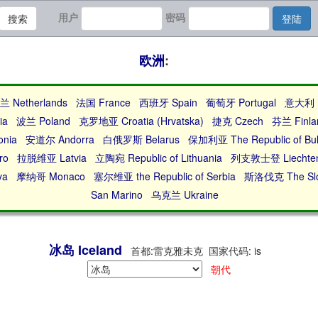
用户
密码
搜索
登陆
欧洲
:
兰 Netherlands
法国 France
西班牙 Spain
葡萄牙 Portugal
意大利 I
ia
波兰 Poland
克罗地亚 Croatia (Hrvatska)
捷克 Czech
芬兰 Finla
onia
安道尔 Andorra
白俄罗斯 Belarus
保加利亚 The Republic of Bul
ro
拉脱维亚 Latvia
立陶宛 Republic of Lithuania
列支敦士登 Liechten
va
摩纳哥 Monaco
塞尔维亚 the Republic of Serbia
斯洛伐克 The Slov
San Marino
乌克兰 Ukraine
冰岛 Iceland
首都:雷克雅未克 国家代码: is
朝代