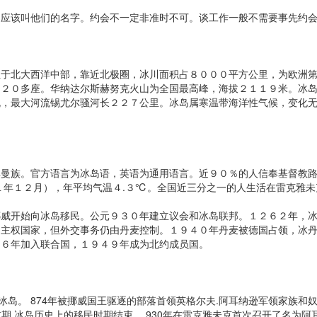
该叫他们的名字。约会不一定非准时不可。谈工作一般不需要事先约会，
北大西洋中部，靠近北极圈，冰川面积占８０００平方公里，为欧洲第
山２０多座。华纳达尔斯赫努克火山为全国最高峰，海拔２１１９米。冰
流，最大河流锡尤尔骚河长２２７公里。冰岛属寒温带海洋性气候，变化
族。官方语言为冰岛语，英语为通用语言。近９０％的人信奉基督教路
０１年１２月），年平均气温４.３℃。全国近三分之一的人生活在雷克雅未
开始向冰岛移民。公元９３０年建立议会和冰岛联邦。１２６２年，冰
为主权国家，但外交事务仍由丹麦控制。１９４０年丹麦被德国占领，冰
４６年加入联合国，１９４９年成为北约成员国。
。 874年被挪威国王驱逐的部落首领英格尔夫.阿耳纳逊军领家族和奴
前期,冰岛历史上的移民时期结束。 930年在雷克雅未克首次召开了名为阿