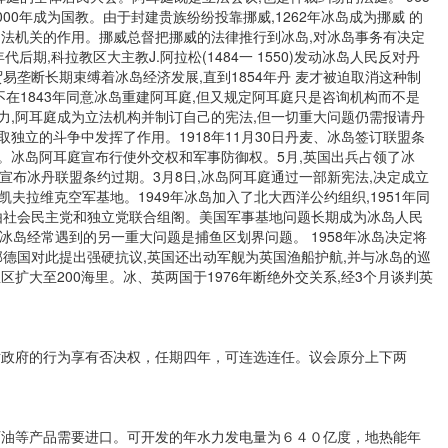
0年成为国教。由于封建贵族纷纷投靠挪威,1262年冰岛成为挪威 的
只起司法机关的作用。挪威总督把挪威的法律推行到冰岛,对冰岛事务有决定
后期,科拉教区大主教J.阿拉松(1484一 1550)发动冰岛人民反对丹
易垄断长期束缚着冰岛经济发展,直到1854年丹 麦才被迫取消这种制
得不在1843年同意冰岛重建阿耳庭,但又规定阿耳庭只是咨询机构而不是
的权力,阿耳庭成为立法机构并制订自己的宪法,但一切重大问题仍需报请丹
独立的斗争中发挥了作用。1918年11月30日丹麦、冰岛签订联盟条
断。冰岛阿耳庭宣布行使外交权和军事防御权。5月,英国出兵占领了冰
5日宣布冰丹联盟条约过期。3月8日,冰岛阿耳庭通过一部新宪法,决定成立
凯夫拉维克空军基地。1949年冰岛加入了北大西洋公约组织,1951年同
多由社会民主党和独立党联合组阁。美国军事基地问题长期成为冰岛人民
冰岛经常遇到的另一重大问题是捕鱼区划界问题。 1958年冰岛决定将
联邦德国对此提出强硬抗议,英国还出动军舰为英国渔船护航,并与冰岛的巡
扩大至200海里。冰、英两国于1976年断绝外交关系,经3个月谈判英
政府的行为享有否决权，任期四年，可连选连任。议会原分上下两
油等产品需要进口。可开发的年水力发电量为６４０亿度，地热能年