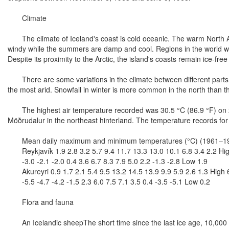
Climate
The climate of Iceland's coast is cold oceanic. The warm North Atla
windy while the summers are damp and cool. Regions in the world with
Despite its proximity to the Arctic, the island's coasts remain ice-fre
There are some variations in the climate between different parts of 
the most arid. Snowfall in winter is more common in the north than th
The highest air temperature recorded was 30.5 °C (86.9 °F) on 22
Möðrudalur in the northeast hinterland. The temperature records fo
Mean daily maximum and minimum temperatures (°C) (1961–1990)
Reykjavík 1.9 2.8 3.2 5.7 9.4 11.7 13.3 13.0 10.1 6.8 3.4 2.2 Hig
-3.0 -2.1 -2.0 0.4 3.6 6.7 8.3 7.9 5.0 2.2 -1.3 -2.8 Low 1.9
Akureyri 0.9 1.7 2.1 5.4 9.5 13.2 14.5 13.9 9.9 5.9 2.6 1.3 High 
-5.5 -4.7 -4.2 -1.5 2.3 6.0 7.5 7.1 3.5 0.4 -3.5 -5.1 Low 0.2
Flora and fauna
An Icelandic sheepThe short time since the last ice age, 10,000 ye