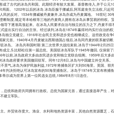
形成了古代的冰岛共和国。此期经济有较大发展。基督教传入,并于公元100
共和局面。 1202年以后的冰岛 冰岛臣服于挪威后,阿耳庭丧失立法权,
的反对。1534年挪威被丹麦兼并,冰岛亦成为丹麦属地。 16世纪 30年代
易垄断制度,规定哥本哈根等三地的丹麦商人拥有在冰岛从事贸易的特权。贸
一1879)领导下逐渐高涨起来。在冰岛人民要求自治与独立的压力之下,丹麦不
会议正式提出实行自治的主张。经过谈判,冰岛在1874年赢得对内实行自治
冰岛独立党建立。1916年社会民主党和进步党也相继成立。这些政党在争取
国家元首。1940年4月丹麦被法西斯德国占领后,冰岛同丹麦的联系被切
进驻冰岛。 冰岛共和国时期 第二次世界大战结束前,冰岛于1944年2月2
成立,S.比耶松任第一届总统。美国驻冰岛军队于1945年撤回, 仅保留了
56年以前,冰岛政府大多由农民进步党和独立党联合组阁。1959年后大
的冰岛政府要求美国撤回驻军。同年12月8日,冰岛与中国建立外交关系。 
渔业不景气,冰岛为保护民族利益,1972年将捕鱼区扩大到50海里。英国、
4年判决拒绝认可冰岛宣布的50海里捕鱼区。冰岛于1974年又宣布将捕鱼区
阿多蒂尔成为世界上第一位民选女总统,1984年8月1日连任。
总统和政府共同拥有行政权。总统为国家元首，通过直接选举产生，对
岛不建立军队。
。外贸依存度大。渔业、水利和地热资源丰富，其他自然资源匮乏，石