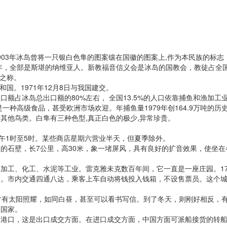
冰岛。公元1903年冰岛曾将一只银白色隼的图案镶在国徽的图案上,作为本民族的
02年，全部是斯堪的纳维亚人。新教福音信义会是冰岛的国教会，教徒占全
”之称。
和国。1971年12月8日与我国建交。
占冰岛总出口额的80%左右， 全国13.5%的人口依靠捕鱼和渔加工
种高级食品，甚受欧洲市场欢迎。年捕鱼量1979年创164.9万吨的历史
他鸟类。白隼有三种色型,真正白色的极少,异常珍贵。
1时至5时。某些商店星期六营业半天，但夏季除外。
石壁，长7公里，高30米，象一堵屏风，具有良好的扩音效果，使坐在
、化工、水泥等工业。雷克雅未克数百年间，它一直是一座庄园。17世
厦。市内交通四通八达，乘客上车自动将钱投入钱箱，不设售票员。这个
有太阳照耀，如同白昼，甚至可以看书写信。到了冬天，则刚好相反，有
的国家。
口，这是出口成交方面。在进口成交方面，中国方面可派船接货的转船