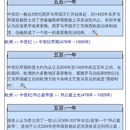
五百○一年
中世纪一般从5世纪西罗马帝国灭亡开始算起，到1453年东罗马
帝国首都君士坦丁堡被穆斯林鄂图曼土耳其攻陷为止。有些学者
认为应该更早或者更晚。西罗马帝国灭亡导致西欧政治体制崩
溃，但确形成了一个统一的基督教统治结构。...
欧洲
>>
中世纪
>>
中世纪早期
(
476年
～
1000年
)
五百○一年
中世纪早期跨度大约为从公元500年至1000年的五百年之间。在
此期间，欧洲的大多数地区基督教化，紧随罗马沦陷和9世纪法
兰克帝国建立后的欧洲大陆卡洛林文艺复兴其后的就是“黑暗时
代”。...
欧洲
>>
中世纪
/
拜占庭帝国
>>
拜占庭之光
(
476年
～
1025年
)
五百○一年
很多人认为君士坦丁一世(公元306-337年在位)是第一个“拜占庭
皇帝”。是他于公元324年把帝国首都从尼克美狄亚迁到拜占庭，