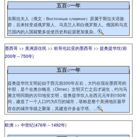
五百○一年
东斯拉夫人（俄文：Восточные славяне）原属于斯拉夫语族
群，后来转变成俄罗斯人、乌克兰人和白俄罗斯人。俄国和乌克
兰国内的人国籍繁多促使历史和起源更加复杂。
墨西哥
>>
美洲原住民
>>
前哥伦比亚的墨西哥
>>
提奥提华坎
(
前
200年
～
750年
)
五百○一年
提奥提华坎文明起始于西元前200年左右，大约在现在墨西哥的
中部，是个在奥尔梅克（Olmec）文明灭亡之后才诞生，约与马
雅文明同期的古印地安文明，提奥提华坎人在西元元年到150年
间，建造了一个人口约为5万的城市，堪称是整个美洲地区最早
存在的城市等级之聚落，其建造许多金字塔。...
欧洲
>>
中世纪
(
476年
～
1492年
)