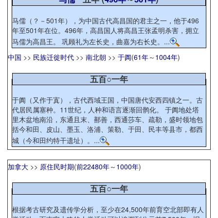
马儒（？－501年），为中国古代高昌国的君主之一，他于496
年至501年在位。496年，高昌国人将高昌王张孟明杀害，拥立
马儒为高昌王。 巩顾礼为左长史，曲嘉为右长史。...
中国
>>
民族迁徙时代
>>
南北朝
>>
于阗
(
61年
～
1004年
)
五百○一年
于阗（又作于寘），古代西域王国，中国唐代安西四镇之一。古
代居民属塞种。11世纪，人种和语言逐渐回鹘化。 于阗地处塔
里木盆地南沿，东通且末、鄯善，西通莎车、疏勒，盛时领地包
括今和田、皮山、墨玉、洛浦、策勒、于田、民丰等县市，都西
城（今和田约特干遗址）。...
加拿大
>>
原住民时期
(
前22480年
～
1000年
)
五百○一年
根据考古研究及遗传学分析，至少在24,500年前育空北部即有人