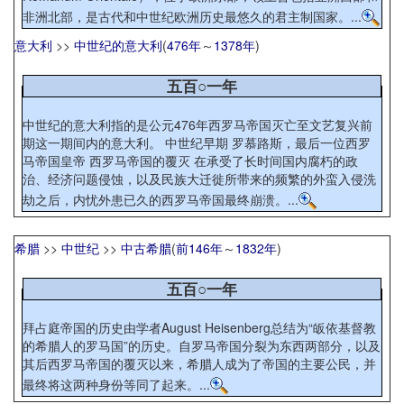
非洲北部，是古代和中世纪欧洲历史最悠久的君主制国家。...
意大利
>>
中世纪的意大利
(
476年
～
1378年
)
五百○一年
中世纪的意大利指的是公元476年西罗马帝国灭亡至文艺复兴前
期这一期间内的意大利。 中世纪早期 罗慕路斯，最后一位西罗
马帝国皇帝 西罗马帝国的覆灭 在承受了长时间国内腐朽的政
治、经济问题侵蚀，以及民族大迁徙所带来的频繁的外蛮入侵洗
劫之后，内忧外患已久的西罗马帝国最终崩溃。...
希腊
>>
中世纪
>>
中古希腊
(
前146年
～
1832年
)
五百○一年
拜占庭帝国的历史由学者August Heisenberg总结为“皈依基督教
的希腊人的罗马国”的历史。自罗马帝国分裂为东西两部分，以及
其后西罗马帝国的覆灭以来，希腊人成为了帝国的主要公民，并
最终将这两种身份等同了起来。...