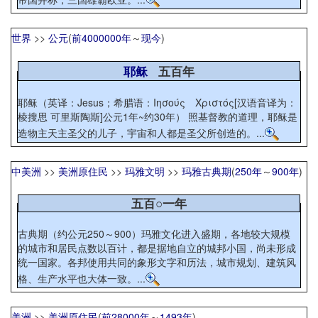
世界
>>
公元
(
前4000000年
～
现今
)
耶稣
五百年
耶稣（英译：Jesus；希腊语：Ιησούς Χριστός[汉语音译为：
棱搜思 可里斯陶斯]公元1年~约30年） 照基督教的道理，耶稣是
造物主天主圣父的儿子，宇宙和人都是圣父所创造的。...
中美洲
>>
美洲原住民
>>
玛雅文明
>>
玛雅古典期
(
250年
～
900年
)
五百○一年
古典期（约公元250～900）玛雅文化进入盛期，各地较大规模
的城市和居民点数以百计，都是据地自立的城邦小国，尚未形成
统一国家。各邦使用共同的象形文字和历法，城市规划、建筑风
格、生产水平也大体一致。...
美洲
>>
美洲原住民
(
前28000年
～
1493年
)