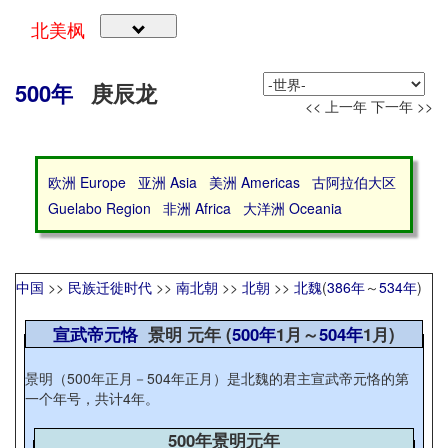
北美枫
500年
庚辰龙
<< 上一年
下一年 >>
欧洲 Europe
亚洲 Asia
美洲 Americas
古阿拉伯大区
Guelabo Region
非洲 Africa
大洋洲 Oceania
中国
>>
民族迁徙时代
>>
南北朝
>>
北朝
>>
北魏
(
386年
～
534年
)
宣武帝元恪
景明 元年 (
500年
1月～
504年
1月)
景明（500年正月－504年正月）是北魏的君主宣武帝元恪的第
一个年号，共计4年。
500年景明元年