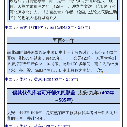
陵起兵，萧衍也尊奉宝融。是年，蜀中又有雍道晞起兵，旋
败。天算学家祖冲之死（429－）。冲之字文远，范阳逎（今
河北涞水北）人。《古画品录》作者、绘画六法论文气韵生动
等）的创始人谢赫系南齐人。
中国
>>
民族迁徙时代
>>
南北朝
(
420年
～
589年
)
五百○一年
南北朝时期是两晋以后中国历史上一个分裂时期，从公元420年
开始，到589年结束，共169年。 公元420年，东晋大将刘
裕废掉东晋皇帝自立，国号宋。此后160 多年间，南方先后经历
了宋、齐、梁、陈四个朝代，历史上总称为南朝。...
中国
>>
柔然
>>
柔然汗国
(
402年
～
555年
)
候其伏代库者可汗郁久闾那盖
太安 九年 (
492年
～
505年
)
太安（492年-505年）是柔然的君主候其伏代库者可汗郁久闾那
盖的年号，共计14年。
中国
>>
柔然
>>
武兴
(
478年
～
553年
)