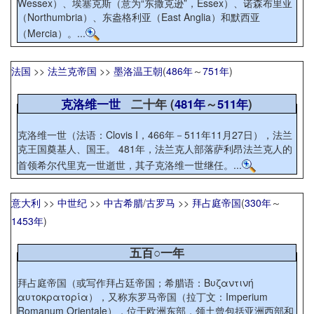
Wessex）、埃塞克斯（意为“东撒克逊”，Essex）、诺森布里亚
（Northumbria）、东盎格利亚（East Anglia）和默西亚
（Mercia）。...
法国
>>
法兰克帝国
>>
墨洛温王朝
(
486年
～
751年
)
克洛维一世
二十年 (
481年
～
511年
)
克洛维一世（法语：Clovis I，466年－511年11月27日），法兰
克王国奠基人、国王。 481年，法兰克人部落萨利昂法兰克人的
首领希尔代里克一世逝世，其子克洛维一世继任。...
意大利
>>
中世纪
>>
中古希腊
/
古罗马
>>
拜占庭帝国
(
330年
～
1453年
)
五百○一年
拜占庭帝国（或写作拜占廷帝国；希腊语：Βυζαντινή
αυτοκρατορία），又称东罗马帝国（拉丁文：Imperium
Romanum Orientale），位于欧洲东部，领土曾包括亚洲西部和