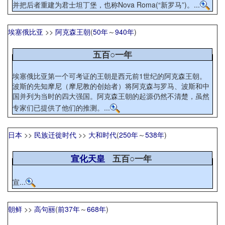
并把后者重建为君士坦丁堡，也称Nova Roma(“新罗马”)。...
埃塞俄比亚
>>
阿克森王朝
(
50年
～
940年
)
五百○一年
埃塞俄比亚第一个可考证的王朝是西元前1世纪的阿克森王朝。
波斯的先知摩尼（摩尼教的创始者）将阿克森与罗马、波斯和中
国并列为当时的四大强国。阿克森王朝的起源仍然不清楚，虽然
专家们已提供了他们的推测。...
日本
>>
民族迁徙时代
>>
大和时代
(
250年
～
538年
)
宣化天皇
五百○一年
宣...
朝鲜
>>
高句丽
(
前37年
～
668年
)