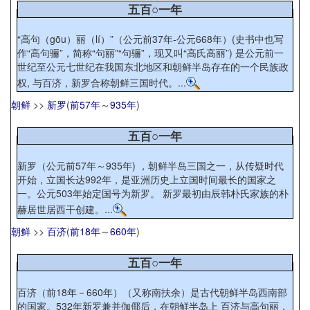
五百○一年
“高句（gōu）丽（lí）”（公元前37年-公元668年）(史书中也写
作“高句骊”，简称“句丽”“句骊”，现又叫“高氏高丽”) 是公元前一
世纪至公元七世纪在我国东北地区和朝鲜半岛存在的一个民族政
权, 与百济，新罗合称朝鲜三国时代。...
朝鲜
>>
新罗
(
前57年
～
935年
)
五百○一年
新罗（公元前57年～935年) ，朝鲜半岛三国之一，从传疑时代
开始，立国长达992年，是亚洲历史上立国时间最长的国家之
一。公元503年始定国号为新罗。 新罗最初由辰韩朴氏家族的朴
赫居世居西干创建。...
朝鲜
>>
百济
(
前18年
～
660年
)
五百○一年
百济（前18年－660年）（又称南扶余）是古代朝鲜半岛西南部
的国家。532年新罗兼并伽倻后，在朝鲜半岛上 百济与高句丽，