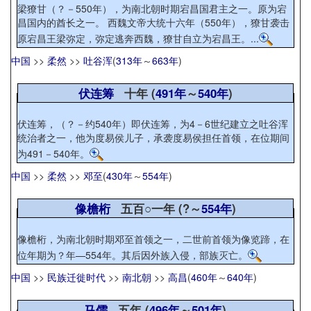
梁獠甘（？－550年），为南北朝时期宕昌国君主之一。原为宕
昌国内的酋长之一。 西魏文帝大统十六年（550年），獠甘袭击
原宕昌王梁弥定，弥定逃奔西魏，獠甘自立为宕昌王。...
中国
>>
柔然
>>
吐谷浑
(
313年
～
663年
)
伏连筹
十年 (
491年
～
540年
)
伏连筹，（？－约540年）即伏连筹，为4－6世纪建立之吐谷浑
统治者之一，他为度易侯儿子，承袭度易侯担任首领，在位期间
为491－540年。
中国
>>
柔然
>>
邓至
(
430年
～
554年
)
像檐桁
五百○一年 (?～
554年
)
像檐桁，为南北朝时期邓至首领之一，二世前首领为像览蹄，在
位年期为？年—554年。其后因外族入侵，部族灭亡。
中国
>>
民族迁徙时代
>>
南北朝
>>
高昌
(
460年
～
640年
)
马儒
五年 (
496年
～
501年
)