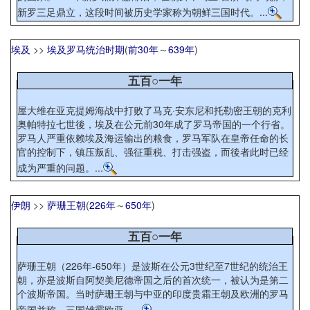
新罗三足鼎立，这段时间被历史学家称为朝鲜三国时代。...
埃及
>>
埃及罗马统治时期
(
前30年
～
639年
)
五百○一年
屋大维在亚克提姆海战中打败了马克·安东尼和托勒密王朝的克利
奥帕特拉七世後，埃及在公元前30年成了罗马帝国的一个行省。
罗马人严重依赖埃及海运输出的粮食，罗马军队在皇帝任命的长
官的控制下，镇压叛乱、强征重税、打击强盗，而後者此时已经
成为严重的问题。...
伊朗
>>
萨珊王朝
(
226年
～
650年
)
五百○一年
萨珊王朝（226年-650年）是波斯在公元3世纪至7世纪的统治王
朝，亦是波斯自阿契美尼德帝国之后的首次统一，被认为是第二
个波斯帝国。当时萨珊王朝与中亚的印度贵霜王朝及欧洲的罗马
帝国并称，三国雄霸欧亚。...