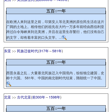
五百○一年
在欧洲人来到这里之前，印第安人等北美洲的原住民生活在这片
广阔的土地上。相传他们的祖先在大约一万多年前经由西伯利亚
跨过白令海峡来到北美洲，并且在这里生存繁衍，他们没有自己
的文字，却有着丰富的口头文学。...
东亚
>>
民族迁徙时代
(
317年
～
581年
)
五百○一年
西晋永嘉之乱，大量塞北民族迁入中国境内，纷纷独立建国，史
称十六国。 581年、中国的南北朝时代结束，隋朝统一了中国。
北亚
>>
古代北亚
(
前300年
～
1598年
)
五百○一年