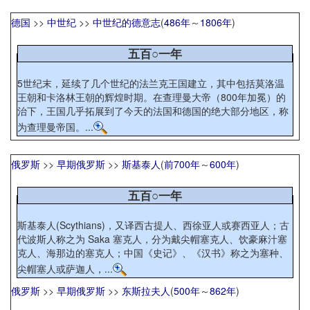
德国
>>
中世纪
>>
中世纪的德意志
(
486年
～
1806年
)
五百○一年
5世纪末，延续了几个世纪的法兰克王国建立，其中包括莫洛温
王朝和卡洛林王朝的辉煌时期。在查理曼大帝（800年加冕）的
治下，王国几乎拓展到了今天的法国和德国的绝大部分地区，称
为查理曼帝国。...
俄罗斯
>>
早期俄罗斯
>>
斯基泰人
(
前700年
～
600年
)
五百○一年
斯基泰人(Scythians)，又译西古提人、西徐亚人或赛西亚人；古
代波斯人称之为 Saka 塞克人，分为戴尖帽塞克人、饮豪麻汁塞
克人、海那边的塞克人；中国《史记》、《汉书》称之为塞种、
尖帽塞人或萨迦人，...
俄罗斯
>>
早期俄罗斯
>>
东斯拉夫人
(
500年
～
862年
)