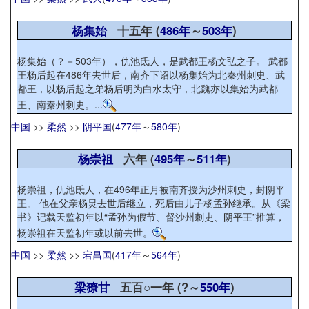
杨集始
十五年 (
486年
～
503年
)
杨集始（？－503年），仇池氐人，是武都王杨文弘之子。 武都
王杨后起在486年去世后，南齐下诏以杨集始为北秦州刺史、武
都王，以杨后起之弟杨后明为白水太守，北魏亦以集始为武都
王、南秦州刺史。...
中国
>>
柔然
>>
阴平国
(
477年
～
580年
)
杨崇祖
六年 (
495年
～
511年
)
杨崇祖，仇池氐人，在496年正月被南齐授为沙州刺史，封阴平
王。 他在父亲杨炅去世后继立，死后由儿子杨孟孙继承。从《梁
书》记载天监初年以“孟孙为假节、督沙州刺史、阴平王”推算，
杨崇祖在天监初年或以前去世。
中国
>>
柔然
>>
宕昌国
(
417年
～
564年
)
梁獠甘
五百○一年 (?～
550年
)