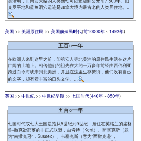
类活动，而南安大略的人类活动可以追溯到公元前7,500年。旧
克罗平地和蓝鱼洞穴遗迹是加拿大境内最古老的人类居住地。...
美国
>>
美洲原住民
>>
美国前殖民时代
(
前10000年
～
1492年
)
五百○一年
在欧洲人来到这里之前，印第安人等北美洲的原住民生活在这片
广阔的土地上。相传他们的祖先在大约一万多年前经由西伯利亚
跨过白令海峡来到北美洲，并且在这里生存繁衍，他们没有自己
的文字，却有着丰富的口头文学。...
英国
>>
中世纪
>>
中世纪早期
>>
七国时代
(
440年
～
850年
)
五百○一年
七国时代或七大王国是指从5世纪到9世纪，居住在英格兰的盎格
鲁-撒克逊部落的非正式联盟，由肯特（Kent）、萨塞克斯（意
为“南撒克逊”，Sussex）、韦塞克斯（意为“西撒克逊”，