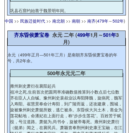
巩县石窟约始凿于魏景明年间。
中国
>>
民族迁徙时代
>>
南北朝
>>
南朝
>>
南齐
(
479年
～
502年
)
齐东昏侯萧宝卷
永元 二年 (
499年
1月～
501年
3
月)
永元（499年正月—501年三月）是南朝齐东昏侯萧宝卷的年
号，共2年余。
500年永元元二年
雍州刺史萧衍在襄阳起兵
祖冲之死,生前首次把圆周率准确数值推算到小数点后七位数
齐在臣人人自铖。豫州剌史裴叔业以寿阳降魏，旋病死，魏军
入寿阳。崔慧景奉命计寿阳，到广陵而返，还攻建康，围城，
旋被豫州剌史萧懿所败，逃亡被杀。东昏侯大兴土木，凿金为
莲花帖地，命潘妃在上面行走，称“步步生莲花”。百姓苦于赋
役，号泣道路。萧懿为,尚书令，旋被帝毒死。雍州刺史萧衍
（懿弟）闻之，在襄民兵。萧颖胄奉荆州剌史康王宝融，在江