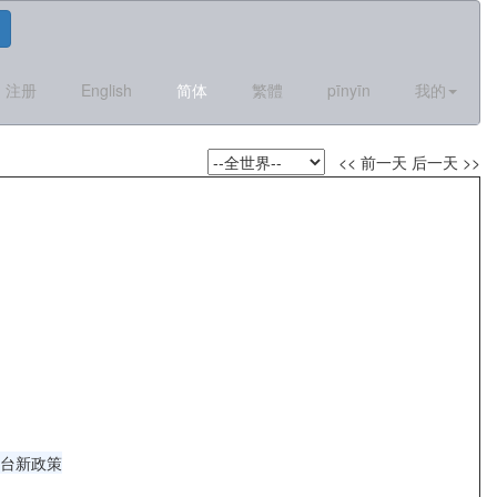
注册
English
简体
繁體
pīnyīn
我的
<< 前一天
后一天 >>
台新政策