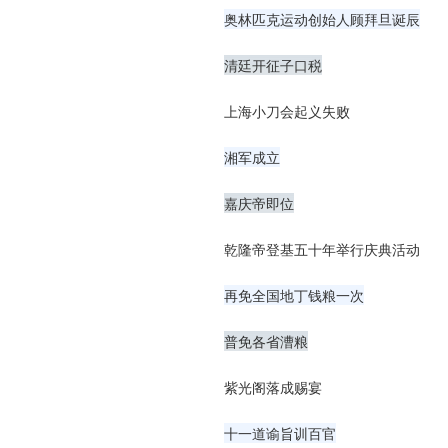
奥林匹克运动创始人顾拜旦诞辰
清廷开征子口税
上海小刀会起义失败
湘军成立
嘉庆帝即位
乾隆帝登基五十年举行庆典活动
再免全国地丁钱粮一次
普免各省漕粮
紫光阁落成赐宴
十一道谕旨训百官