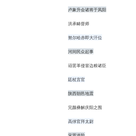
卢象升会诸将于凤阳
洪承畴督师
努尔哈赤即大汗位
河间民众起事
诏罢革侵冒边粮诸臣
廷杖言官
陕西朝邑地震
完颜彝解庆阳之围
高俅官拜太尉
宋置道阶