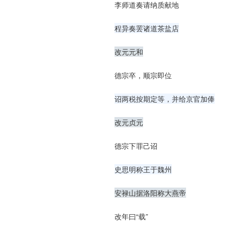
李师道奏请纳质献地
程异奏罢诸道茶盐店
改元元和
德宗卒，顺宗即位
诏两税按期定等，并给京官加俸
改元贞元
德宗下罪己诏
史思明称王于魏州
安禄山据洛阳称大燕帝
改年曰“载”