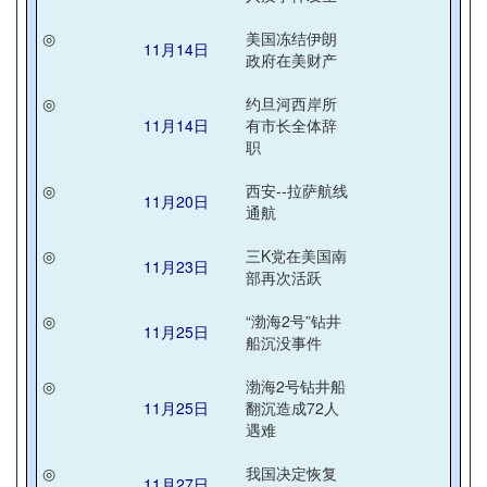
◎
美国冻结伊朗
11月14日
政府在美财产
◎
约旦河西岸所
11月14日
有市长全体辞
职
◎
西安--拉萨航线
11月20日
通航
◎
三K党在美国南
11月23日
部再次活跃
◎
“渤海2号”钻井
11月25日
船沉没事件
◎
渤海2号钻井船
11月25日
翻沉造成72人
遇难
◎
我国决定恢复
11月27日