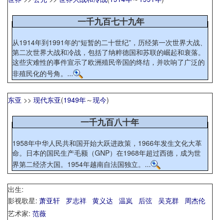
一千九百七十九年
从1914年到1991年的“短暂的二十世纪”，历经第一次世界大战、
第二次世界大战和冷战，包括了纳粹德国和苏联的崛起和衰落。
这些灾难性的事件宣示了欧洲殖民帝国的终结，并吹响了广泛的
非殖民化的号角。...
东亚
>>
现代东亚
(
1949年
～
现今
)
一千九百八十年
1958年中华人民共和国开始大跃进政策，1966年发生文化大革
命。日本的国民生产毛额（GNP）在1968年超过西德，成为世
界第二经济大国。1954年越南自法国独立。...
出生:
影视歌星:
萧亚轩
罗志祥
黄义达
温岚
后弦
吴克群
周杰伦
艺术家:
范薇