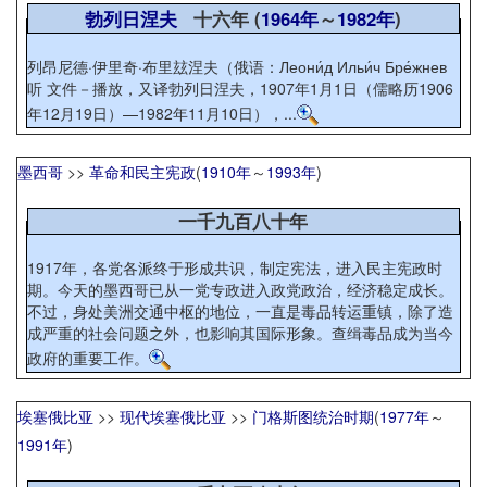
勃列日涅夫
十六年 (
1964年
～
1982年
)
列昂尼德·伊里奇·布里玆涅夫（俄语：Леони́д Ильи́ч Бре́жнев
听 文件－播放，又译勃列日涅夫，1907年1月1日（儒略历1906
年12月19日）—1982年11月10日），...
墨西哥
>>
革命和民主宪政
(
1910年
～
1993年
)
一千九百八十年
1917年，各党各派终于形成共识，制定宪法，进入民主宪政时
期。今天的墨西哥已从一党专政进入政党政治，经济稳定成长。
不过，身处美洲交通中枢的地位，一直是毒品转运重镇，除了造
成严重的社会问题之外，也影响其国际形象。查缉毒品成为当今
政府的重要工作。
埃塞俄比亚
>>
现代埃塞俄比亚
>>
门格斯图统治时期
(
1977年
～
1991年
)