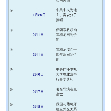
◎
中共中央为地
1月29日
主、富农分子
摘帽
◎
伊朗宗教领袖
2月1日
霍梅尼回到伊
朗
◎
霍梅尼流亡十
2月1日
四年后回到伊
朗
◎
中央广播电视
2月6日
大学在北京举
行开学典礼
◎
著名导演崔嵬
2月7日
逝世
◎
我国与葡萄牙
2月8日
建立外交关系