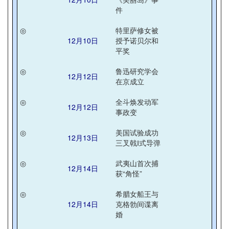
件
◎
特里萨修女被
12月10日
授予诺贝尔和
平奖
◎
鲁迅研究学会
12月12日
在京成立
◎
全斗焕发动军
12月12日
事政变
◎
美国试验成功
12月13日
三叉戟Ⅰ式导弹
◎
武夷山首次捕
12月14日
获“角怪”
◎
希腊女船王与
12月14日
克格勃间谍离
婚