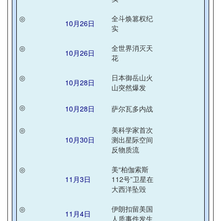
◎
全斗焕篡权纪
10月26日
实
◎
全世界消灭天
10月26日
花
◎
日本御岳山火
10月28日
山突然爆发
◎
10月28日
萨尔瓦多内战
◎
美科学家首次
10月30日
测出星际空间
反物质流
◎
美“柏伽索斯
11月3日
112号”卫星在
大西洋坠毁
◎
伊朗扣留美国
11月4日
人质事件发生