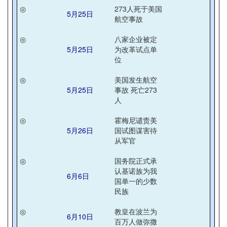
◎
273人死于美国
5月25日
航空事故
◎
八家企业被定
5月25日
为改革试点单
位
◎
美国发生航空
5月25日
事故 死亡273
人
◎
霍梅尼谴责美
5月26日
国试图谋害待
从军官
◎
国务院正式承
认基诺族为我
6月6日
国单一的少数
民族
◎
教皇在波兰为
6月10日
百万人做弥撒