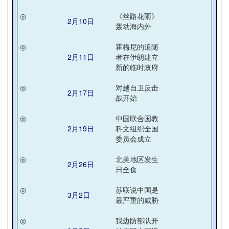
◎
《丝路花雨》
2月10日
轰动海内外
◎
霍梅尼的追随
2月11日
者在伊朗建立
新的临时政府
◎
对越自卫反击
2月17日
战开始
◎
中国联合国教
2月19日
科文组织全国
委员会成立
◎
北美地区发生
2月26日
日全食
◎
苏联说中国是
3月2日
最严重的威胁
◎
我边防部队开