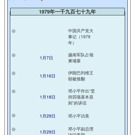
1979年一千九百七十九年
◎
中国共产党大
事记（1979
年）
◎
越南军队占领
1月7日
柬埔寨
◎
伊朗巴列维王
1月16日
朝被推翻
◎
邓小平作出“坚
1月18日
持四项基本原
则”的讲话
◎
1月29日
邓小平访美
◎
邓小平副总理
1月29日
访问美国