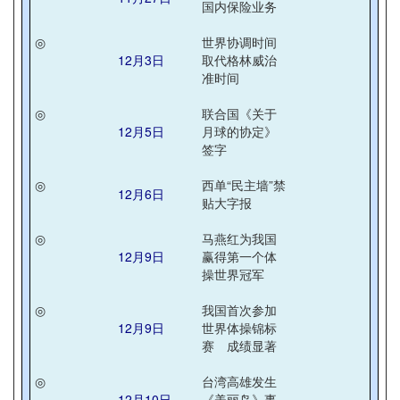
国内保险业务
◎
世界协调时间
12月3日
取代格林威治
准时间
◎
联合国《关于
12月5日
月球的协定》
签字
◎
西单“民主墙”禁
12月6日
贴大字报
◎
马燕红为我国
12月9日
赢得第一个体
操世界冠军
◎
我国首次参加
12月9日
世界体操锦标
赛 成绩显著
◎
台湾高雄发生
12月10日
《美丽岛》事