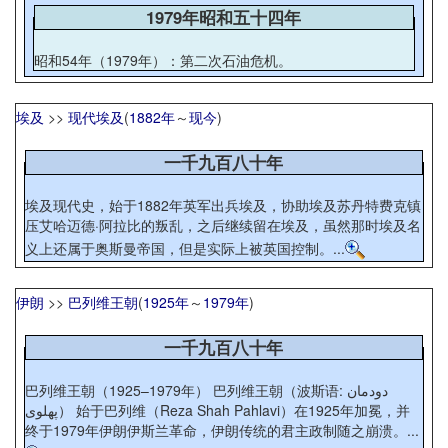
1979年昭和五十四年
昭和54年（1979年）：第二次石油危机。
埃及
>>
现代埃及
(
1882年
～
现今
)
一千九百八十年
埃及现代史，始于1882年英军出兵埃及，协助埃及苏丹特费克镇
压艾哈迈德·阿拉比的叛乱，之后继续留在埃及，虽然那时埃及名
义上还属于奥斯曼帝国，但是实际上被英国控制。...
伊朗
>>
巴列维王朝
(
1925年
～
1979年
)
一千九百八十年
巴列维王朝（1925–1979年） 巴列维王朝（波斯语: دودمان
پهلوی） 始于巴列维（Reza Shah Pahlavi）在1925年加冕，并
终于1979年伊朗伊斯兰革命，伊朗传统的君主政制随之崩溃。...