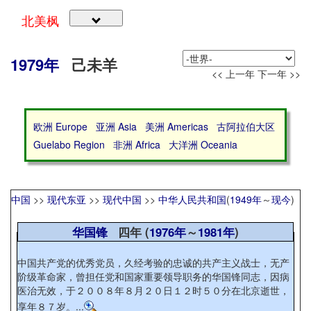
北美枫
1979年
己未羊
<< 上一年
下一年 >>
欧洲 Europe
亚洲 Asia
美洲 Americas
古阿拉伯大区
Guelabo Region
非洲 Africa
大洋洲 Oceania
中国
>>
现代东亚
>>
现代中国
>>
中华人民共和国
(
1949年
～
现今
)
华国锋
四年 (
1976年
～
1981年
)
中国共产党的优秀党员，久经考验的忠诚的共产主义战士，无产
阶级革命家，曾担任党和国家重要领导职务的华国锋同志，因病
医治无效，于２００８年８月２０日１２时５０分在北京逝世，
享年８７岁。...