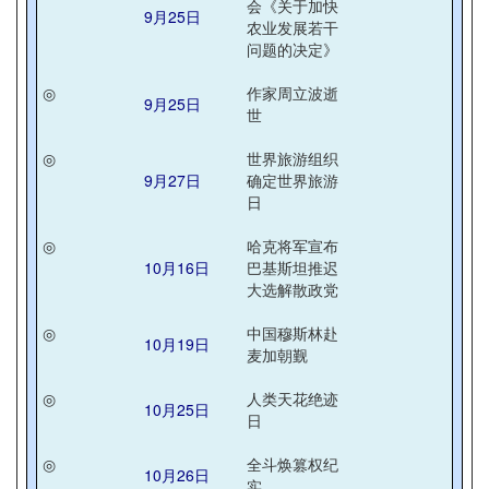
会《关于加快
9月25日
农业发展若干
问题的决定》
◎
作家周立波逝
9月25日
世
◎
世界旅游组织
9月27日
确定世界旅游
日
◎
哈克将军宣布
10月16日
巴基斯坦推迟
大选解散政党
◎
中国穆斯林赴
10月19日
麦加朝觐
◎
人类天花绝迹
10月25日
日
◎
全斗焕篡权纪
10月26日
实