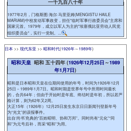
一千九百八十年
1977年2月，门格斯图·海尔·马里亚姆(MENGISTU HAILE
MARIAM)中校发动军事政变，担任"临时军事行政委员会"主席和
国家元首。1979年，成立以军人为主的"埃塞俄比亚劳动人民党
组织委员会"，实行一党制。...
日本
>>
现代东亚
>>
昭和时代
(
1926年
～
1989年
)
昭和天皇
昭和 五十四年 (
1926年
12月25日
～
1989
年
1月7日
)
昭和是日本昭和天皇在位期间使用的年号，时间为1926年12月
25日－1989年1月7日。昭和时期是世界年号中所用时间最长
的，合共64年；但由于开始时是年底、终结时是年初，所以若严
格计算，则为62年又2周。
大正15年（1926年）12月25日发生东京日日新闻刊登新年号
为“光文”的误报事件。
出自‘尚书’尭典的“百姓昭明、协和万邦”。同时尚有“元化”“同
和”为元号后补，而采“昭和”为用。