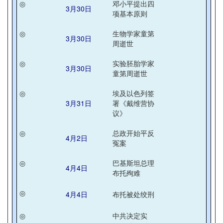
◎
邓小平提出四
3月30日
项基本原则
◎
生物学家童第
3月30日
周逝世
◎
实验胚胎学家
3月30日
童第周逝世
◎
埃及以色列签
3月31日
署《戴维营协
议》
◎
总政开始平反
4月2日
冤案
◎
巴基斯坦总理
4月4日
布托殉难
◎
4月4日
布托被处绞刑
◎
中共决定实