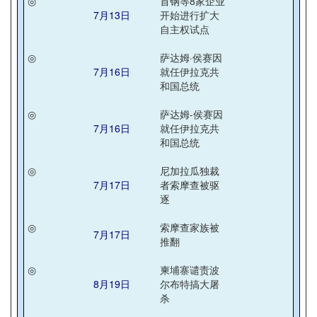
◎
首钢等8家企业
7月13日
开始进行扩大
自主权试点
◎
萨达姆·侯赛因
7月16日
就任伊拉克共
和国总统
◎
萨达姆-侯赛因
7月16日
就任伊拉克共
和国总统
◎
尼加拉瓜独裁
7月17日
者索摩查被驱
逐
◎
索摩查家族被
7月17日
推翻
◎
柬埔寨谴责波
8月19日
尔布特搞大屠
杀