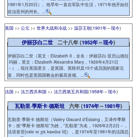
1981年1月20日）。他早年一直在军队中生活，1971年他开始任
佐治亚州的州长。...
英国
>>
公元
>>
世界大战和冷战
>>
温莎王朝
(
1901年
～
现今
)
伊丽莎白二世
二十八年 (
1952年
～
现今
)
伊丽莎白二世（英文：Elizabeth II，全名：伊丽莎白·亚历山德拉
·玛丽，英文：Elizabeth Alexandra Mary，1926年4月21日
－），现任英国君主，是英国、英联邦及15个成员国的国家元
首，同时也是英国国教会的最高首领。...
法国
>>
法兰西共和国
>>
法兰西第五共和国
(
1958年
～
现今
)
瓦勒里·季斯卡·德斯坦
六年 (
1974年
～
1981年
)
瓦勒里·季斯卡·德斯坦（Valéry Giscard d'Estaing，又译作季斯
卡；按“季斯卡·德斯坦”为姓，“瓦勒里”为名，1926年2月2日－，
法语发音[valeˈʀi ʒisˌkaʀdɛsˈtɛ̃]），是1974年至1981年的法国总