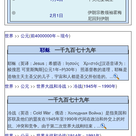
◎
伊朗宗教领袖霍梅
2月1日
尼回到伊朗
世界
>>
公元
(
前4000000年
～
现今
)
耶稣
一千九百七十九年
耶稣（英译：Jesus；希腊语：Ιησούς Χριστός[汉语音译为：
棱搜思 可里斯陶斯]公元1年~约30年） 照基督教的道理，耶稣是
造物主天主圣父的儿子，宇宙和人都是圣父所创造的。...
世界
>>
公元
>>
世界大战和冷战
>>
冷战
(
1945年
～
1990年
)
一千九百七十九年
冷战（英语：Cold War，俄语：Холодная Война）是指美国和
苏联及他们的盟友在1945年至1990年代间在政治和外交上的对
抗、冲突和竞争。由于第二次世界大战刚结束，...
世界
>>
公元
>>
世界大战和冷战
(
1914年
～
1991年
)