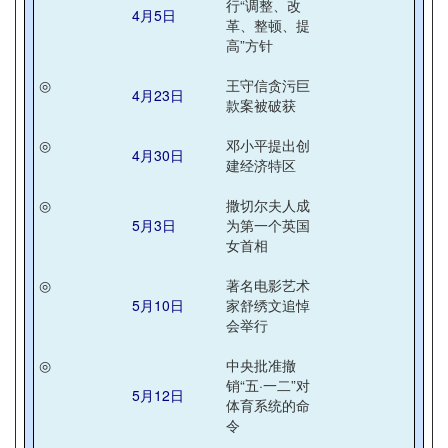
行“调整、改
4月5日
革、整顿、提
高”方针
◎
王守信贪污巨
4月23日
款案被破获
◎
邓小平提出创
4月30日
建经济特区
◎
撒切尔夫人成
5月3日
为第一个英国
女首相
◎
著名电影艺术
5月10日
家舒绣文追悼
会举行
◎
中央批准撤
销“五·一二”对
5月12日
体育系统的命
令