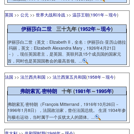
英国
>>
公元
>>
世界大战和冷战
>>
温莎王朝
(
1901年
～
现今
)
伊丽莎白二世
三十九年 (
1952年
～
现今
)
伊丽莎白二世（英文：Elizabeth II，全名：伊丽莎白·亚历山德拉
·玛丽，英文：Elizabeth Alexandra Mary，1926年4月21日
－），现任英国君主，是英国、英联邦及15个成员国的国家元
首，同时也是英国国教会的最高首领。...
法国
>>
法兰西共和国
>>
法兰西第五共和国
(
1958年
～
现今
)
弗朗索瓦·密特朗
十年 (
1981年
～
1995年
)
弗朗索瓦·密特朗（François Mitterrand，1916年10月26日－
1996年1月8日），法国政治家，曾任法国总统。 生涯 1934年参
与极右运动，当时属于一个反犹太人的团体。...
意大利
>>
共和国时期
(
1946年
～
现今
)