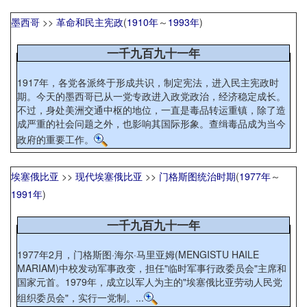
墨西哥
>>
革命和民主宪政
(
1910年
～
1993年
)
一千九百九十一年
1917年，各党各派终于形成共识，制定宪法，进入民主宪政时
期。今天的墨西哥已从一党专政进入政党政治，经济稳定成长。
不过，身处美洲交通中枢的地位，一直是毒品转运重镇，除了造
成严重的社会问题之外，也影响其国际形象。查缉毒品成为当今
政府的重要工作。
埃塞俄比亚
>>
现代埃塞俄比亚
>>
门格斯图统治时期
(
1977年
～
1991年
)
一千九百九十一年
1977年2月，门格斯图·海尔·马里亚姆(MENGISTU HAILE
MARIAM)中校发动军事政变，担任"临时军事行政委员会"主席和
国家元首。1979年，成立以军人为主的"埃塞俄比亚劳动人民党
组织委员会"，实行一党制。...