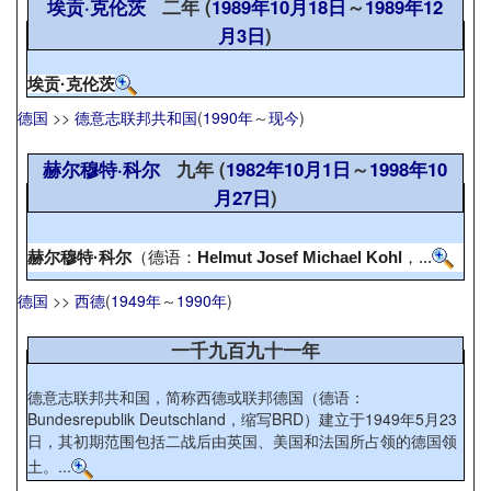
埃贡·克伦茨
二年 (
1989年
10月18日
～
1989年
12
月3日
)
埃贡·克伦茨
德国
>>
德意志联邦共和国
(
1990年
～
现今
)
赫尔穆特·科尔
九年 (
1982年
10月1日
～
1998年
10
月27日
)
赫尔穆特·科尔
（德语：
Helmut Josef Michael Kohl
，...
德国
>>
西德
(
1949年
～
1990年
)
一千九百九十一年
德意志联邦共和国，简称西德或联邦德国（德语：
Bundesrepublik Deutschland，缩写BRD）建立于1949年5月23
日，其初期范围包括二战后由英国、美国和法国所占领的德国领
土。...