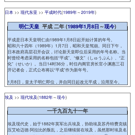
日本
>>
现代东亚
>>
平成时代
(
1989年
～
2019年
)
明仁天皇
平成 二年 (
1989年
1月8日
～
现今
)
平成是日本天皇明仁由1989年1月8日起开始计算的年号。
昭和六十四年（1989年）1月7日，昭和天皇驾崩。同日下午，
日本政府高层召开会议，讨论新天皇即位后采用的年号名称。当
时曾经考虑采用的名称包括“平成”、“修文”（しゅうぶん）、“正
化”（せいか）。当日14时36分，时任内阁官房长官小渊惠三召
开记者会，正式公布将以“平成”作为新年号。
1月8日，皇太子明仁即位，并自同日起改元平成，沿用至今。
埃及
>>
现代埃及
(
1882年
～
现今
)
一千九百九十一年
埃及现代史，始于1882年英军出兵埃及，协助埃及苏丹特费克镇
压艾哈迈德·阿拉比的叛乱，之后继续留在埃及，虽然那时埃及名