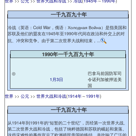
世界
>>
公元
>>
世界大战和冷战
>>
冷战
(
1945年
～
1990年
)
一千九百九十年
冷战（英语：Cold War，俄语：Холодная Война）是指美国和
苏联及他们的盟友在1945年至1990年代间在政治和外交上的对
抗、冲突和竞争。由于第二次世界大战刚结束，...
1990年一千九百九十年
◎
巴拿马前国防军司
1月3日
令诺列加被押送美
国
世界
>>
公元
>>
世界大战和冷战
(
1914年
～
1991年
)
一千九百九十年
从1914年到1991年的“短暂的二十世纪”，历经第一次世界大战、
第二次世界大战和冷战，包括了纳粹德国和苏联的崛起和衰落。
这些灾难性的事件宣示了欧洲殖民帝国的终结，并吹响了广泛的