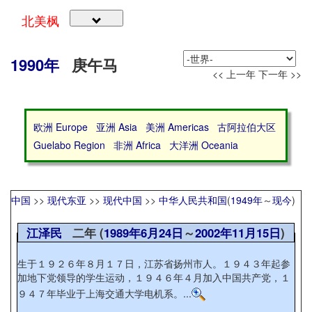
北美枫
1990年
庚午马
<< 上一年
下一年 >>
欧洲 Europe
亚洲 Asia
美洲 Americas
古阿拉伯大区
Guelabo Region
非洲 Africa
大洋洲 Oceania
中国
>>
现代东亚
>>
现代中国
>>
中华人民共和国
(
1949年
～
现今
)
江泽民
二年 (
1989年
6月24日
～
2002年
11月15日
)
生于１９２６年８月１７日，江苏省扬州市人。１９４３年起参
加地下党领导的学生运动，１９４６年４月加入中国共产党，１
９４７年毕业于上海交通大学电机系。...