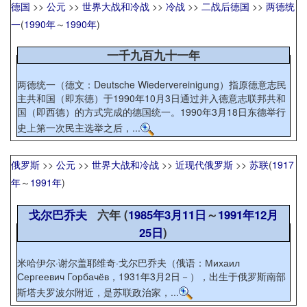
德国
>>
公元
>>
世界大战和冷战
>>
冷战
>>
二战后德国
>>
两德统
一
(
1990年
～
1990年
)
一千九百九十一年
两德统一（德文：Deutsche Wiedervereinigung）指原德意志民
主共和国（即东德）于1990年10月3日通过并入德意志联邦共和
国（即西德）的方式完成的德国统一。1990年3月18日东德举行
史上第一次民主选举之后，...
俄罗斯
>>
公元
>>
世界大战和冷战
>>
近现代俄罗斯
>>
苏联
(
1917
年
～
1991年
)
戈尔巴乔夫
六年 (
1985年
3月11日
～
1991年
12月
25日
)
米哈伊尔·谢尔盖耶维奇·戈尔巴乔夫（俄语：Михаил
Сергеевич Горбачёв，1931年3月2日－），出生于俄罗斯南部
斯塔夫罗波尔附近，是苏联政治家，...