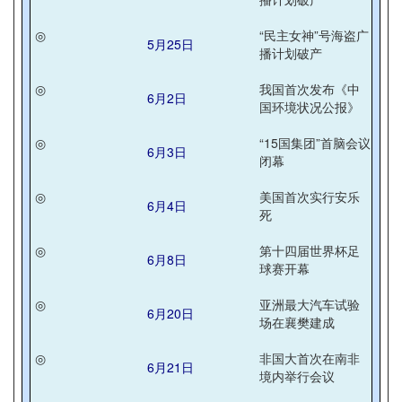
◎
“民主女神”号海盗广
5月25日
播计划破产
◎
我国首次发布《中
6月2日
国环境状况公报》
◎
“15国集团”首脑会议
6月3日
闭幕
◎
美国首次实行安乐
6月4日
死
◎
第十四届世界杯足
6月8日
球赛开幕
◎
亚洲最大汽车试验
6月20日
场在襄樊建成
◎
非国大首次在南非
6月21日
境内举行会议