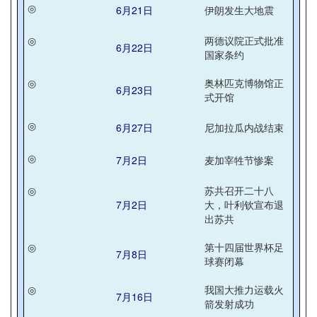
◎
6月21日
伊朗发生大地震
◎
两德议院正式批准
6月22日
国家条约
◎
奥林匹克博物馆正
6月23日
式开馆
◎
6月27日
尼加拉瓜内战结束
◎
7月2日
麦加宰牲节惨案
◎
苏共召开二十八
7月2日
大，叶利钦宣布退
出苏共
◎
第十四届世界杯足
7月8日
球赛闭幕
◎
我国大推力运载火
7月16日
箭发射成功