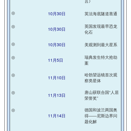
言》
◎
10月30日
英法海底隧道凿通
◎
英国发现最早恐龙
10月30日
化石
◎
10月30日
美观测到最大星系
◎
瑞典发生特大抢劫
11月5日
案
◎
哈勃望远镜首次观
11月10日
察类星体
◎
唐山获联合国“人居
11月13日
荣誉奖”
◎
德国和波兰两国奥
11月14日
得——尼斯边界问
题化解