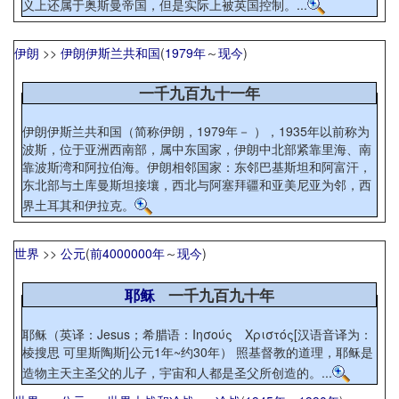
义上还属于奥斯曼帝国，但是实际上被英国控制。...
伊朗
>>
伊朗伊斯兰共和国
(
1979年
～
现今
)
一千九百九十一年
伊朗伊斯兰共和国（简称伊朗，1979年－ ），1935年以前称为
波斯，位于亚洲西南部，属中东国家，伊朗中北部紧靠里海、南
靠波斯湾和阿拉伯海。伊朗相邻国家：东邻巴基斯坦和阿富汗，
东北部与土库曼斯坦接壤，西北与阿塞拜疆和亚美尼亚为邻，西
界土耳其和伊拉克。
世界
>>
公元
(
前4000000年
～
现今
)
耶稣
一千九百九十年
耶稣（英译：Jesus；希腊语：Ιησούς Χριστός[汉语音译为：
棱搜思 可里斯陶斯]公元1年~约30年） 照基督教的道理，耶稣是
造物主天主圣父的儿子，宇宙和人都是圣父所创造的。...