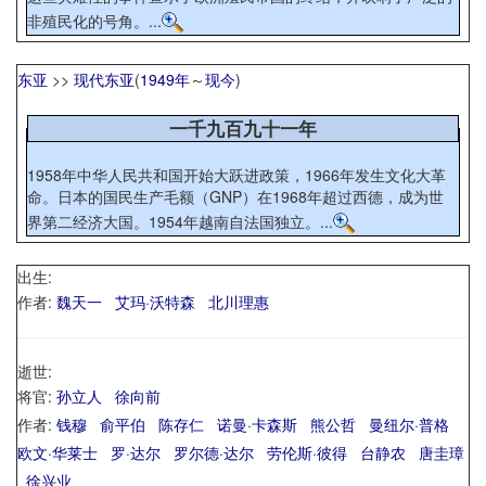
非殖民化的号角。...
东亚
>>
现代东亚
(
1949年
～
现今
)
一千九百九十一年
1958年中华人民共和国开始大跃进政策，1966年发生文化大革
命。日本的国民生产毛额（GNP）在1968年超过西德，成为世
界第二经济大国。1954年越南自法国独立。...
出生:
作者:
魏天一
艾玛·沃特森
北川理惠
逝世:
将官:
孙立人
徐向前
作者:
钱穆
俞平伯
陈存仁
诺曼·卡森斯
熊公哲
曼纽尔·普格
欧文·华莱士
罗·达尔
罗尔德·达尔
劳伦斯·彼得
台静农
唐圭璋
徐兴业