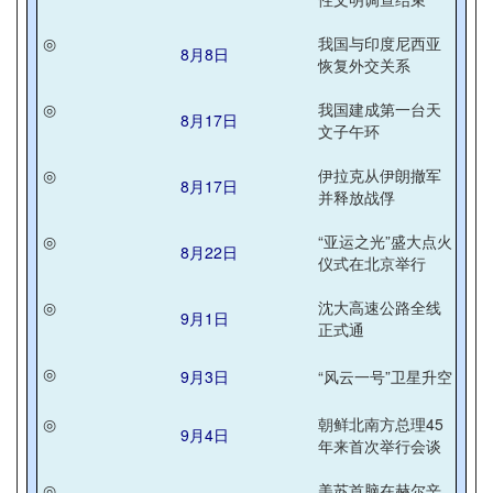
◎
我国与印度尼西亚
8月8日
恢复外交关系
◎
我国建成第一台天
8月17日
文子午环
◎
伊拉克从伊朗撤军
8月17日
并释放战俘
◎
“亚运之光”盛大点火
8月22日
仪式在北京举行
◎
沈大高速公路全线
9月1日
正式通
◎
9月3日
“风云一号”卫星升空
◎
朝鲜北南方总理45
9月4日
年来首次举行会谈
◎
美苏首脑在赫尔辛