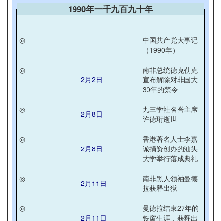
1990年一千九百九十年
◎
中国共产党大事记
（1990年）
◎
南非总统德克勒克
2月2日
宣布解除对非国大
30年的禁令
◎
九三学社名誉主席
2月8日
许德珩逝世
◎
香港著名人士李嘉
2月8日
诚捐资创办的汕头
大学举行落成典礼
◎
南非黑人领袖曼德
2月11日
拉获释出狱
◎
曼德拉结束27年的
2月11日
铁窗生涯，获释出