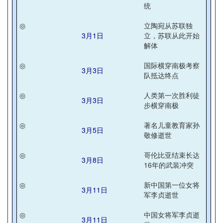
统
◎
立陶宛从苏联独
3月1日
立，苏联从此开始
解体
◎
国际横穿南极考察
3月3日
队抵达终点
◎
人类第一次胜利徒
3月3日
步横穿南极
◎
著名儿童教育家孙
3月5日
敬修逝世
◎
哥伦比亚结束长达
3月8日
16年的武装冲突
◎
新中国第一位女将
3月11日
军李贞逝世
◎
中国女将军李贞逝
3月11日