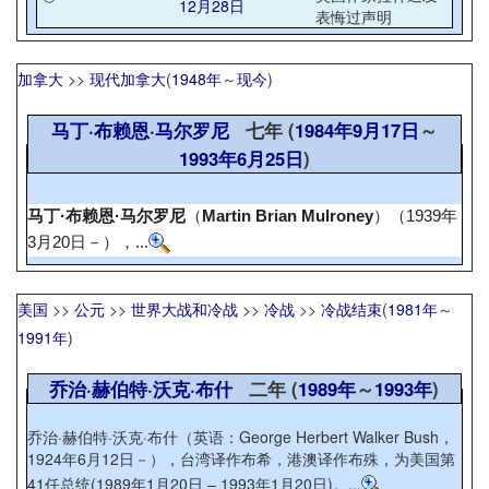
12月28日
表悔过声明
加拿大
>>
现代加拿大
(
1948年
～
现今
)
马丁·布赖恩·马尔罗尼
七年 (
1984年
9月17日
～
1993年
6月25日
)
马丁·布赖恩·马尔罗尼
（
Martin Brian Mulroney
）（1939年
3月20日
－
），...
美国
>>
公元
>>
世界大战和冷战
>>
冷战
>>
冷战结束
(
1981年
～
1991年
)
乔治·赫伯特·沃克·布什
二年 (
1989年
～
1993年
)
乔治·赫伯特·沃克·布什（英语：George Herbert Walker Bush，
1924年6月12日－），台湾译作布希，港澳译作布殊，为美国第
41任总统(1989年1月20日 – 1993年1月20日)。...