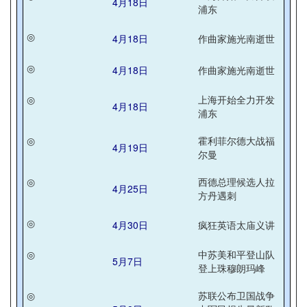
4月18日
浦东
◎
4月18日
作曲家施光南逝世
◎
4月18日
作曲家施光南逝世
◎
上海开始全力开发
4月18日
浦东
◎
霍利菲尔德大战福
4月19日
尔曼
◎
西德总理候选人拉
4月25日
方丹遇刺
◎
4月30日
疯狂英语太庙义讲
◎
中苏美和平登山队
5月7日
登上珠穆朗玛峰
◎
苏联公布卫国战争