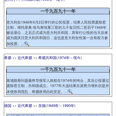
一千九百九十一年
意大利在1946年6月2日举行的公民投票，结果人民投票废除君
主制，维托里奥·埃马努埃莱三世的儿子翁贝托二世后于1946年
被迫退位，之后正式成为意大利共和国，而举行公投的当天后来
成为国庆日意大利共和国日，这也是意大利女性第一次有权力参
加投票。...
希腊
>>
近代希腊
>>
希腊共和国
(
1974年
～
现今
)
一千九百九十一年
塞浦路斯问题最终导致军人政权在1974年的垮台，其后公投通过
废除君主制，共和国成立。1977年大选结果左派势力增长但是并
未使政局混乱，希腊政局自此安定。...
德国
>>
近代希腊
>>
东德
(
1949年
～
1990年
)