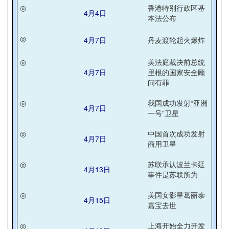
◎
香港特别行政区基
4月4日
本法公布
◎
4月7日
丹麦渡轮起火爆炸
◎
美法庭裁决前总统
4月7日
里根的国家安全顾
问有罪
◎
我国成功发射“亚洲
4月7日
一号”卫星
◎
中国首次成功发射
4月7日
商用卫星
◎
苏联承认波兰卡廷
4月13日
事件是苏联所为
◎
美国女影星葛丽泰·
4月15日
嘉宝去世
◎
上海开始全力开发