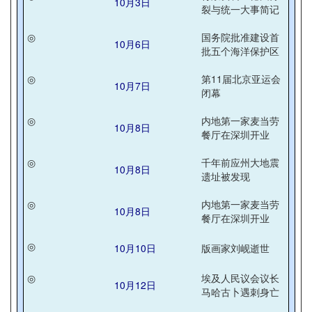
10月3日
裂与统一大事简记
◎
国务院批准建设首
10月6日
批五个海洋保护区
◎
第11届北京亚运会
10月7日
闭幕
◎
内地第一家麦当劳
10月8日
餐厅在深圳开业
◎
千年前应州大地震
10月8日
遗址被发现
◎
内地第一家麦当劳
10月8日
餐厅在深圳开业
◎
10月10日
版画家刘岘逝世
◎
埃及人民议会议长
10月12日
马哈古卜遇刺身亡