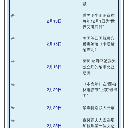
狱
◎
世界卫生组织宣布
2月13日
每年12月1日为“世
界艾滋病日”
◎
美国等四国就联合
2月15日
反毒签署《卡塔赫
纳声明》
◎
萨姆·努乔马被选为
2月16日
独立后的纳米比亚
总统
◎
《本命年》在“西柏
2月20日
林电影节”上获“银熊
奖”
◎
2月20日
禁毒特别联大开幕
◎
查莫罗夫人当选尼
2月25日
加拉瓜第一位女总