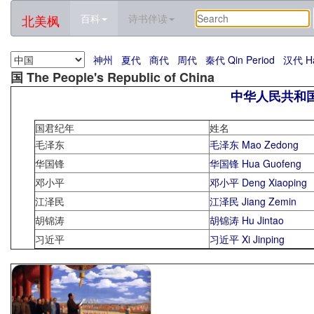
北美枫
百科
诗书伴读
神州
夏代
商代
周代
秦代 Qin Period
汉代 Ha
国 The People's Republic of China
中华人民共和国 The
国君纪年
姓名
毛泽东
毛泽东 Mao Zedong
华国锋
华国锋 Hua Guofeng
邓小平
邓小平 Deng Xiaoping
江泽民
江泽民 Jiang Zemin
胡锦涛
胡锦涛 Hu Jintao
习近平
习近平 Xi Jinping