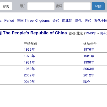
用户
密码
搜索
登陆
n Period
三国 Three Kingdoms
晋代
南北朝
隋代
唐代
五代十
 People's Republic of China
首都:北京 (
1949年
～
现今
开端年份
终结年份
1936年
1976年
1976年
1981年
1981年
1990年
1989年
2003年
2002年
2012年
2012年
现今