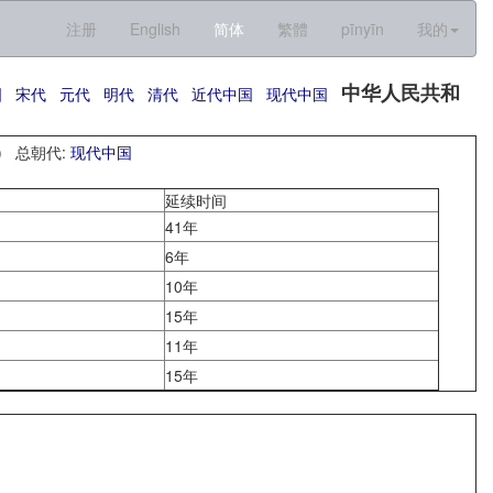
注册
English
简体
繁體
pīnyīn
我的
中华人民共和
国
宋代
元代
明代
清代
近代中国
现代中国
) 总朝代:
现代中国
延续时间
41年
6年
10年
15年
11年
15年