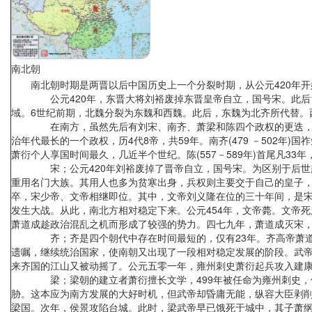
南北朝
南北朝时期是两晋以后中国历史上一个分裂时期，从公元420年开始，
公元420年，东晋大将刘裕废掉东晋皇帝自立，国号宋。此后160
域。6世纪前期，北魏分裂为东魏和西魏。此后，东魏为北齐所代替。
在南方，虽然先后有刘宋、南齐、萧梁和陈四个政权的更迭，但这中间
治年代最长的一个政权，历4代8帝，共59年。南齐(479 －502年)
萧衍个人享国时间最久，几近半个世纪。陈(557－589年)首尾凡
宋；公元420年刘裕废掉了晋帝自立，国号宋。为区别于后世赵匡
重用名门大族。其用人也多为贫寒出身，兵权则主要交于自己的皇子
卒，宋少帝、文帝相继即位。其中，文帝刘义隆在位的三十年间，是
发生大战。从此，南北方相对稳定下来。公元454年，文帝薨。文帝
萧道成趁政治混乱之机而形成了较强的势力。四七九年，萧道成灭宋
齐；齐是四个朝代中存在时间最短的，仅有23年。齐高帝萧道成
遗嘱，继续统治国家，使南朝又出现了一段相对稳定发展的阶段。武
来齐国的江山又被动摇了。公元五零一年，雍州刺史萧衍起兵攻入建
梁；梁朝的建立者萧衍擅长文学，499年被任命为雍州刺史，他
胁。这本应为南方发展的大好时机，但武帝却昏庸无能，纵容大臣剥
梁国。次年，侯景攻陷台城。此时，梁武帝早已饿死于城中，其子萧