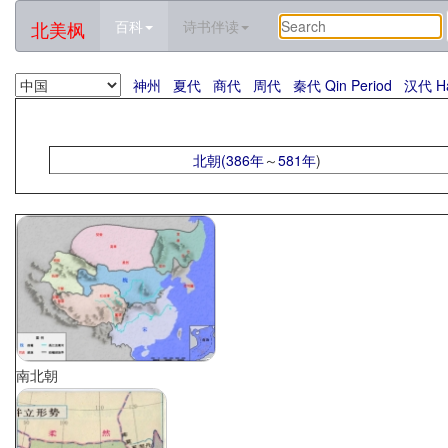
北美枫
百科
诗书伴读
神州
夏代
商代
周代
秦代 Qin Period
汉代 Ha
北朝(
386年
～
581年
)
南北朝