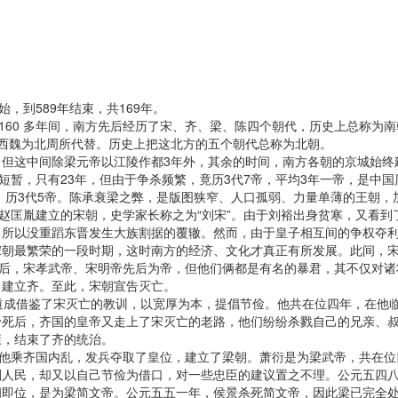
到589年结束，共169年。
 多年间，南方先后经历了宋、齐、梁、陈四个朝代，历史上总称为南朝。
西魏为北周所代替。历史上把这北方的五个朝代总称为北朝。
除梁元帝以江陵作都3年外，其余的时间，南方各朝的京城始终建在建康
国祚短暂，只有23年，但由于争杀频繁，竟历3代7帝，平均3年一帝，是中国历
33年，历3代5帝。陈承衰梁之弊，是版图狭窄、人口孤弱、力量单薄的王朝
胤建立的宋朝，史学家长称之为“刘宋”。由于刘裕出身贫寒，又看到
，所以没重蹈东晋发生大族割据的覆辙。然而，由于皇子相互间的争权夺
宋朝最繁荣的一段时期，这时南方的经济、文化才真正有所发展。此间，
死后，宋孝武帝、宋明帝先后为帝，但他们俩都是有名的暴君，其不仅对
，建立齐。至此，宋朝宣告灭亡。
借鉴了宋灭亡的教训，以宽厚为本，提倡节俭。他共在位四年，在他临
帝死后，齐国的皇帝又走上了宋灭亡的老路，他们纷纷杀戮自己的兄亲、
康，结束了齐的统治。
乘齐国内乱，发兵夺取了皇位，建立了梁朝。萧衍是为梁武帝，共在位四
削人民，却又以自己节俭为借口，对一些忠臣的建议置之不理。公元五四
纲即位，是为梁简文帝。公元五五一年，侯景杀死简文帝，因此梁已完全