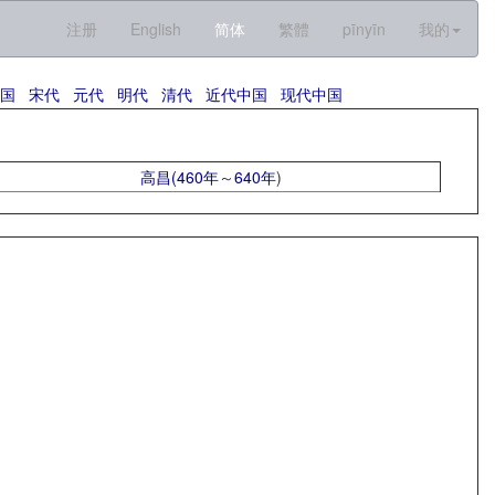
注册
English
简体
繁體
pīnyīn
我的
国
宋代
元代
明代
清代
近代中国
现代中国
高昌(
460年
～
640年
)