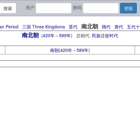
用户
密码
搜索
登陆
南北朝
n Period
三国 Three Kingdoms
晋代
隋代
唐代
五代十
南北朝
(
420年
～
589年
) 总朝代:
民族迁徙时代
南朝(
420年
～
589年
)