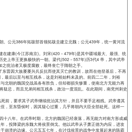
公元386年拓跋部首领拓跋圭建立北魏；公元439年，统一黄河流
(今江苏南京)。刘宋(420－479年)是其中疆域最大、最强、统
史上帝王更换极快的一朝。梁代(502－557年)历3代4 帝，其中武帝
，加之统治者又极度腐败，最终丧亡于隋朝之手。
了东晋因大族屡屡兴兵反抗而使其灭亡的教训，故而在他登基后，不再
利，最后以至与相互残杀，这是刘裕始料未及的。前四二二年，刘裕
宋与北朝的魏国交战虽各有胜负，但却都损失惨重，使南北方无能力再
诸将疑忌，而且兄弟间相互残杀，政治一度混乱。在此期间，南兖州刺史
死前，要求其子武帝继续统治其方针，并且不要手足相残。武帝遵其
叔侄，至东昏侯时，因其疑心过重，几乎将朝内大臣全部处死。这样一
十八年。在武帝时期，北方的魏国已经衰落，再无能力对南方形成威
八年，投降梁的东魏大将侯景倒戈。他以武帝从子萧正德为内应，进攻
处于崩溃的边缘。公元五五七年，在讨伐侯景的战争中发展起来的陈霸