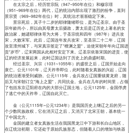
在太宗之后，经历世宗阮（947~950年在位）和穆宗璟
（951~969年在位）两代，辽的统治内部出现了激烈的纷争，直到
景宗贤（969~982年在位）时，其统治才渐渐稳定下来。
景宗死后，其子十二岁的耶律隆绪即位，是为辽圣宗。由于圣
宗年龄尚小，所以由其母萧太后摄政，萧太后是辽历史上著名的女
政治家，她谴耶律休哥为大将，于圣宗统和四年（987年）进兵攻
宋，大败宋军。此后，辽国连年发兵攻宋，至圣宗二十二年，辽国
攻至澶州城下，与宋真宗签定了"檀渊之盟"，迫使宋朝年年向辽国进
贡"岁币"，辽宋两国从此相对安定下来。辽圣宗依靠宋国的进贡，使
辽的经济发展起来，此时辽国达到了历史上的鼎盛时期。
经过圣宗、兴宗（1031~1055年）的盛世之后，辽国开始走向
衰亡。公元1101年，辽天祚帝即位，此时随着女真族的兴起，辽国
的统治逐渐受到威胁。公元1115年，金兵攻占辽国重镇黄龙府，随
后又与宋朝订立"海上之盟"，共同抗金。金兵在几年的时间里，占领
了包括东京辽阳府在内的大部分辽国土地，公元1125年，金国俘虏
了逃亡中的天祚帝，辽国自此灭亡。
金（公元1115年~公元1234年）是我国历史上继辽之后的另一
个少数民族政权，它在消灭辽之后，又消灭了北宋王朝，基本统一
了中国北方。
金国的建立者女真族生活在我国黑龙江中下游和长白山地区，
在辽统治初期，它还处于原始氏族形态，但随着人口的增加与铁器