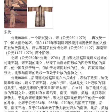
宋代
公元960年，一个新兴势力，宋（公元960-1279），再次统一
了中国大部分地区。但在1127年宋朝廷因没能打退游牧民族的入侵
而被迫放弃北方。所以宋朝又被分成北宋（公元960-1127）和南宋
（公元1127-1279）两个阶段。
北宋（公元960年~公元1127年）是由宋太祖赵匡胤建立起来的
封建王朝。宋王朝的建立，结束了自唐末而形成的四分五裂的的局
面，使中国又归于统一。但由于与宋同时代的辽、金、西夏等国的
强大，北宋与南宋的政权一直处于外族的危胁之中。
公元960年，后周都点检赵匡胤在出兵途中，发动了政变，迫使
周恭帝退位，建立了宋王朝，史称"北宋"，这就是史书上记载的"陈
桥兵变"。他便是宋朝的开国皇帝"宋太祖" 。在当时，除了刚建立起
来的宋朝之外，还同时存在着后蜀、南汉、南唐、吴越、北汉等割
据势力。于是自宋朝建国伊始，宋太祖赵匡胤便开始了他统一全国
的斗争。北宋于公元964年、965年、970年先后消灭了荆湘、后
蜀、南汉三地，又于974年击败了势力较为强大的南唐。此后，吴越