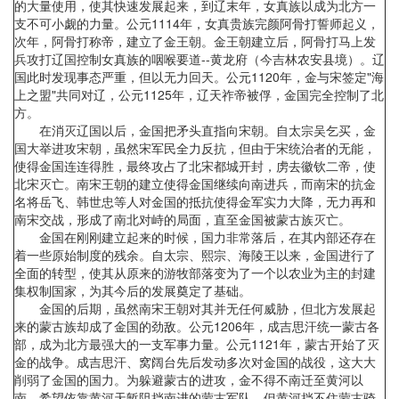
的大量使用，使其快速发展起来，到辽末年，女真族以成为北方一
支不可小觑的力量。公元1114年，女真贵族完颜阿骨打誓师起义，
次年，阿骨打称帝，建立了金王朝。金王朝建立后，阿骨打马上发
兵攻打辽国控制女真族的咽喉要道--黄龙府（今吉林农安县境）。辽
国此时发现事态严重，但以无力回天。公元1120年，金与宋签定"海
上之盟"共同对辽，公元1125年，辽天祚帝被俘，金国完全控制了北
方。
在消灭辽国以后，金国把矛头直指向宋朝。自太宗吴乞买，金
国大举进攻宋朝，虽然宋军民全力反抗，但由于宋统治者的无能，
使得金国连连得胜，最终攻占了北宋都城开封，虏去徽钦二帝，使
北宋灭亡。南宋王朝的建立使得金国继续向南进兵，而南宋的抗金
名将岳飞、韩世忠等人对金国的抵抗使得金军实力大降，无力再和
南宋交战，形成了南北对峙的局面，直至金国被蒙古族灭亡。
金国在刚刚建立起来的时候，国力非常落后，在其内部还存在
着一些原始制度的残余。自太宗、熙宗、海陵王以来，金国进行了
全面的转型，使其从原来的游牧部落变为了一个以农业为主的封建
集权制国家，为其今后的发展奠定了基础。
金国的后期，虽然南宋王朝对其并无任何威胁，但北方发展起
来的蒙古族却成了金国的劲敌。公元1206年，成吉思汗统一蒙古各
部，成为北方最强大的一支军事力量。公元1121年，蒙古开始了灭
金的战争。成吉思汗、窝阔台先后发动多次对金国的战役，这大大
削弱了金国的国力。为躲避蒙古的进攻，金不得不南迁至黄河以
南，希望依靠黄河天堑阻挡南进的蒙古军队。但黄河挡不住蒙古骑