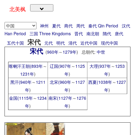
北美枫
神州
夏代
商代
周代
秦代 Qin Period
汉代
Han Period
三国 Three Kingdoms
晋代
南北朝
隋代
唐代
宋代
五代十国
元代
明代
清代
近代中国
现代中国
宋代
(
960年
～
1279年
) 总朝代:
中世
喀喇汗王朝(
893年
～
辽国(
907年
～
1125
大理(
937年
～
1253
1231年
)
年
)
年
)
黑汗(
940年
～
1211
北宋(
960年
～
1127
西夏(
1038年
～
1227
年
)
年
)
年
)
金国(
1115年
～
1234
南宋(
1127年
～
1276
年
)
年
)