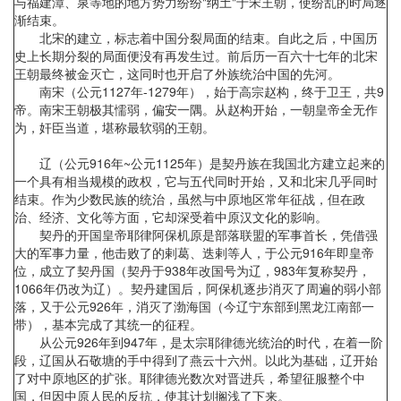
与福建漳、泉等地的地方势力纷纷"纳土"于宋王朝，使纷乱的时局逐
渐结束。
北宋的建立，标志着中国分裂局面的结束。自此之后，中国历
史上长期分裂的局面便没有再发生过。前后历一百六十七年的北宋
王朝最终被金灭亡，这同时也开启了外族统治中国的先河。
南宋（公元1127年-1279年），始于高宗赵构，终于卫王，共9
帝。南宋王朝极其懦弱，偏安一隅。从赵构开始，一朝皇帝全无作
为，奸臣当道，堪称最软弱的王朝。
辽（公元916年~公元1125年）是契丹族在我国北方建立起来的
一个具有相当规模的政权，它与五代同时开始，又和北宋几乎同时
结束。作为少数民族的统治，虽然与中原地区常年征战，但在政
治、经济、文化等方面，它却深受着中原汉文化的影响。
契丹的开国皇帝耶律阿保机原是部落联盟的军事首长，凭借强
大的军事力量，他击败了的剌葛、迭剌等人，于公元916年即皇帝
位，成立了契丹国（契丹于938年改国号为辽，983年复称契丹，
1066年仍改为辽）。契丹建国后，阿保机逐步消灭了周遍的弱小部
落，又于公元926年，消灭了渤海国（今辽宁东部到黑龙江南部一
带），基本完成了其统一的征程。
从公元926年到947年，是太宗耶律德光统治的时代，在着一阶
段，辽国从石敬塘的手中得到了燕云十六州。以此为基础，辽开始
了对中原地区的扩张。耶律德光数次对晋进兵，希望征服整个中
国，但因中原人民的反抗，使其计划搁浅了下来。