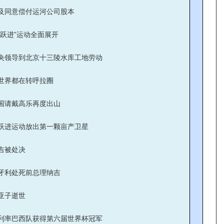
及同意偿付运河公司股本
大跃进”运动全面展开
央领导到北京十三陵水库工地劳动
世界都在转呼拉圈
国请戴高乐再度出山
跃进运动放出第一颗亩产卫星
吉被处决
牙利处死前总理纳吉
亚子逝世
利率巴西队获得第六届世界杯冠军