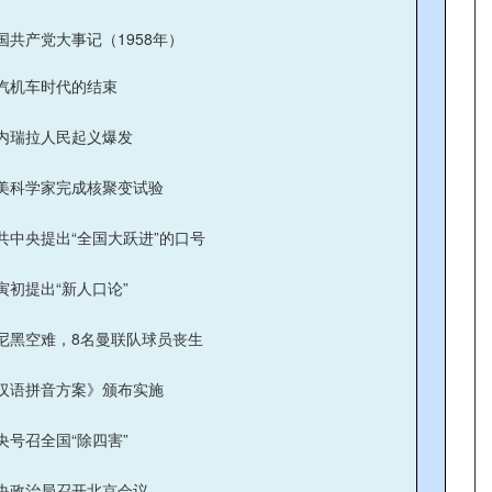
国共产党大事记（1958年）
汽机车时代的结束
内瑞拉人民起义爆发
美科学家完成核聚变试验
共中央提出“全国大跃进”的口号
寅初提出“新人口论”
尼黑空难，8名曼联队球员丧生
汉语拼音方案》颁布实施
央号召全国“除四害”
央政治局召开北京会议