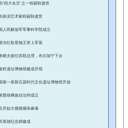
剧“四大名旦”之一程砚秋逝世
剧表演艺术家程砚秋逝世
国人民解放军军事科学院成立
国当红歌星猫王穿上军装
鲁晓夫接任苏联总理，布尔加宁下台
坡村遗址博物馆建成开馆
国第一座新石器时代文化遗址博物馆开放
南楚雄彝族自治州成立
京开始大规模捕杀麻雀
民英雄纪念碑建成