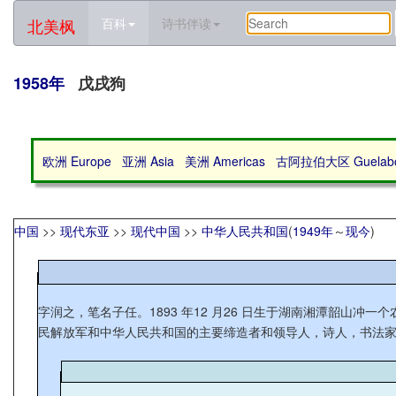
北美枫
百科
诗书伴读
1958年
戊戌狗
欧洲 Europe
亚洲 Asia
美洲 Americas
古阿拉伯大区 Guelabo 
中国
>>
现代东亚
>>
现代中国
>>
中华人民共和国
(
1949年
～
现今
)
字润之，笔名子任。1893 年12 月26 日生于湖南湘潭韶山冲
民解放军和中华人民共和国的主要缔造者和领导人，诗人，书法家。