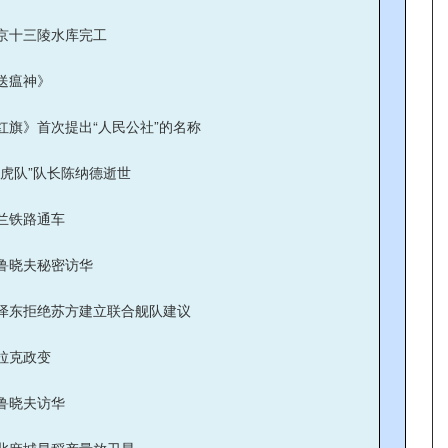
京十三陵水库完工
送瘟神》
红旗》首次提出“人民公社”的名称
飞虎队”队长陈纳德逝世
兰铁路通车
鲁晓夫秘密访华
泽东拒绝苏方建立联合舰队建议
拉克政变
鲁晓夫访华