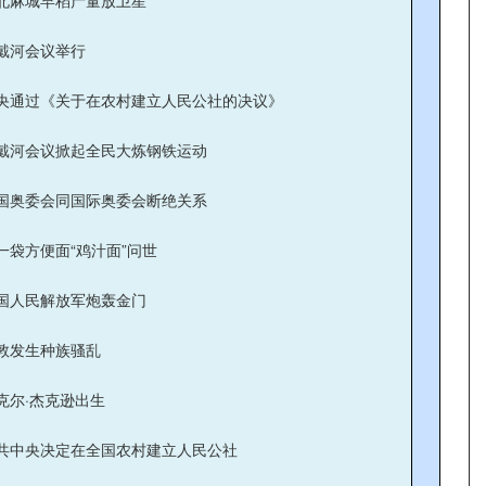
北麻城早稻产量放卫星
戴河会议举行
央通过《关于在农村建立人民公社的决议》
戴河会议掀起全民大炼钢铁运动
国奥委会同国际奥委会断绝关系
一袋方便面“鸡汁面”问世
国人民解放军炮轰金门
敦发生种族骚乱
克尔·杰克逊出生
共中央决定在全国农村建立人民公社