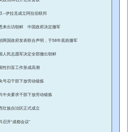
旦--伊拉克成立阿拉伯联邦
恩来出访朝鲜 中国政府决定撤军
朝两国政府发表联合声明，于58年底前撤军
国人民志愿军决定全部撤出朝鲜
国性扫盲工作形成高潮
央号召干部下放劳动锻炼
共中央要求干部下放劳动锻炼
西壮族自治区正式成立
共召开“成都会议”