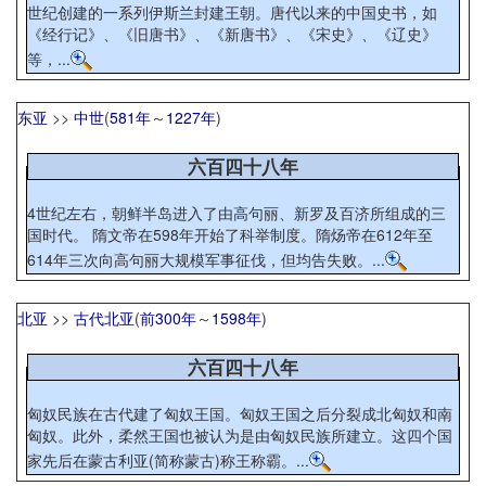
世纪创建的一系列伊斯兰封建王朝。唐代以来的中国史书，如
《经行记》、《旧唐书》、《新唐书》、《宋史》、《辽史》
等，...
东亚
>>
中世
(
581年
～
1227年
)
六百四十八年
4世纪左右，朝鲜半岛进入了由高句丽、新罗及百济所组成的三
国时代。 隋文帝在598年开始了科举制度。隋炀帝在612年至
614年三次向高句丽大规模军事征伐，但均告失败。...
北亚
>>
古代北亚
(
前300年
～
1598年
)
六百四十八年
匈奴民族在古代建了匈奴王国。匈奴王国之后分裂成北匈奴和南
匈奴。此外，柔然王国也被认为是由匈奴民族所建立。这四个国
家先后在蒙古利亚(简称蒙古)称王称霸。...