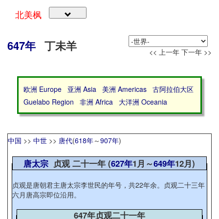
北美枫
647年
丁未羊
<< 上一年
下一年 >>
欧洲 Europe
亚洲 Asia
美洲 Americas
古阿拉伯大区
Guelabo Region
非洲 Africa
大洋洲 Oceania
中国
>>
中世
>>
唐代
(
618年
～
907年
)
唐太宗
贞观 二十一年 (
627年
1月～
649年
12月)
贞观是唐朝君主唐太宗李世民的年号，共22年余。贞观二十三年
六月唐高宗即位沿用。
647年贞观二十一年