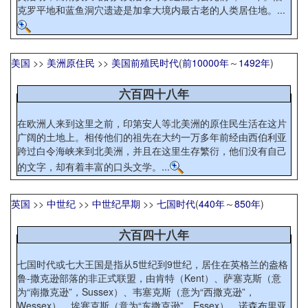
克罗平地和蓝鱼洞穴遗迹是加拿大境内最古老的人类居住地。...
美国
>>
美洲原住民
>>
美国前殖民时代
(
前10000年
～
1492年
)
六百四十八年
在欧洲人来到这里之前，印第安人等北美洲的原住民生活在这片
广阔的土地上。相传他们的祖先在大约一万多年前经由西伯利亚
跨过白令海峡来到北美洲，并且在这里生存繁衍，他们没有自己
的文字，却有着丰富的口头文学。...
英国
>>
中世纪
>>
中世纪早期
>>
七国时代
(
440年
～
850年
)
六百四十八年
七国时代或七大王国是指从5世纪到9世纪，居住在英格兰的盎格
鲁-撒克逊部落的非正式联盟，由肯特（Kent）、萨塞克斯（意
为“南撒克逊”，Sussex）、韦塞克斯（意为“西撒克逊”，
Wessex）、埃塞克斯（意为“东撒克逊”，Essex）、诺森布里亚