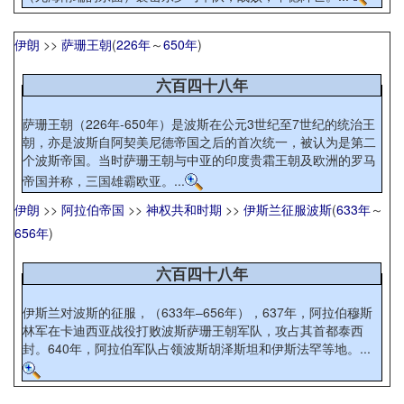
伊朗
>>
萨珊王朝
(
226年
～
650年
)
六百四十八年
萨珊王朝（226年-650年）是波斯在公元3世纪至7世纪的统治王
朝，亦是波斯自阿契美尼德帝国之后的首次统一，被认为是第二
个波斯帝国。当时萨珊王朝与中亚的印度贵霜王朝及欧洲的罗马
帝国并称，三国雄霸欧亚。...
伊朗
>>
阿拉伯帝国
>>
神权共和时期
>>
伊斯兰征服波斯
(
633年
～
656年
)
六百四十八年
伊斯兰对波斯的征服，（633年–656年），637年，阿拉伯穆斯
林军在卡迪西亚战役打败波斯萨珊王朝军队，攻占其首都泰西
封。640年，阿拉伯军队占领波斯胡泽斯坦和伊斯法罕等地。...