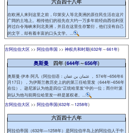
六百四十八年
在欧洲人来到这里之前，印第安人等北美洲的原住民生活在这片
广阔的土地上。相传他们的祖先在大约一万多年前经由西伯利亚
跨过白令海峡来到北美洲，并且在这里生存繁衍，他们没有自己
的文字，却有着丰富的口头文学。...
古阿拉伯大区
>>
阿拉伯帝国
>>
神权共和时期
(
632年
～
661年
)
奥斯曼
四年 (
644年
～
656年
)
奥斯曼·伊本·阿凡（阿拉伯语：عثمان بن عفان‎ ， 574年~656年6
月17日），为伊斯兰教历史上的的第三任哈里发（644年~656年
在位）。逊尼派认为他是四位“正统哈里发”中的一位；而什叶派
则认为他与前两位哈里发一样是篡权者。...
古阿拉伯大区
>>
阿拉伯帝国
(
632年
～
1258年
)
六百四十八年
阿拉伯帝国（632年—1258年）是阿拉伯半岛上的阿拉伯人于中