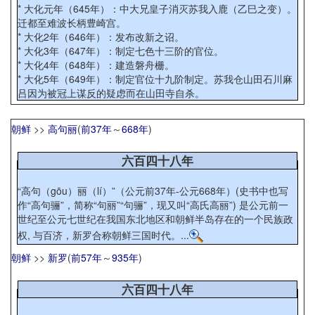
* 大化元年（645年）：中大兄皇子消灭苏我入鹿（乙巳之变）。
迁都至难波长柄豊崎宫。
* 大化2年（646年）：发布改新之诏。
* 大化3年（647年）：制定七色十三阶的官位。
* 大化4年（648年）：建造磐舟栅。
* 大化5年（649年）：制定官位十九阶制定。苏我仓山田石川麻
吕因为被冠上谋反的疑虑而在山田寺自杀。
朝鲜
>>
高句丽
(
前37年
～
668年
)
六百四十八年
“高句（gōu）丽（lí）”（公元前37年-公元668年）(史书中也写
作“高句骊”，简称“句丽”“句骊”，现又叫“高氏高丽”) 是公元前一
世纪至公元七世纪在我国东北地区和朝鲜半岛存在的一个民族政
权, 与百济，新罗合称朝鲜三国时代。...
朝鲜
>>
新罗
(
前57年
～
935年
)
六百四十八年