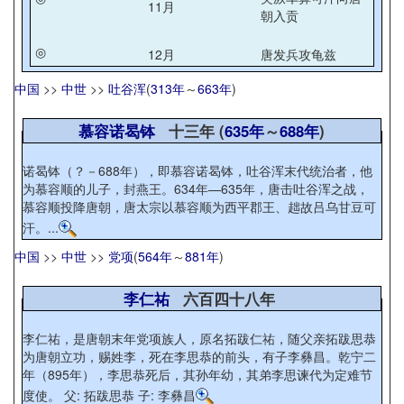
11月
朝入贡
◎
12月
唐发兵攻龟兹
中国
>>
中世
>>
吐谷浑
(
313年
～
663年
)
慕容诺曷钵
十三年 (
635年
～
688年
)
诺曷钵（？－688年），即慕容诺曷钵，吐谷浑末代统治者，他
为慕容顺的儿子，封燕王。634年—635年，唐击吐谷浑之战，
慕容顺投降唐朝，唐太宗以慕容顺为西平郡王、趉故吕乌甘豆可
汗。...
中国
>>
中世
>>
党项
(
564年
～
881年
)
李仁祐
六百四十八年
李仁祐，是唐朝末年党项族人，原名拓跋仁祐，随父亲拓跋思恭
为唐朝立功，赐姓李，死在李思恭的前头，有子李彝昌。乾宁二
年（895年），李思恭死后，其孙年幼，其弟李思谏代为定难节
度使。 父: 拓跋思恭 子: 李彝昌