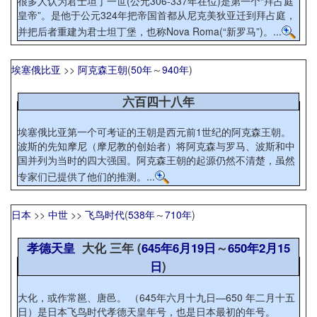
很多人认为君士坦丁一世(公元306-337年在位)是第一个“拜占庭
皇帝”。是他于公元324年把帝国首都从尼克美狄亚迁到拜占庭，
并把后者重建为君士坦丁堡，也称Nova Roma(“新罗马”)。...
埃塞俄比亚
>>
阿克森王朝
(
50年
～
940年
)
六百四十八年
埃塞俄比亚第一个可考证的王朝是西元前1世纪的阿克森王朝。
波斯的先知摩尼（摩尼教的创始者）将阿克森与罗马、波斯和中
国并列为当时的四大强国。阿克森王朝的起源仍然不清楚，虽然
专家们已提供了他们的推测。...
日本
>>
中世
>>
飞鸟时代
(
538年
～
710年
)
孝德天皇
大化 三年 (
645年
6月19日
～
650年
2月15
日
)
大化，或作常邕、唐邑。 （645年六月十九日—650 年二月十五
日）是日本飞鸟时代孝德天皇年号，也是日本最初的年号。