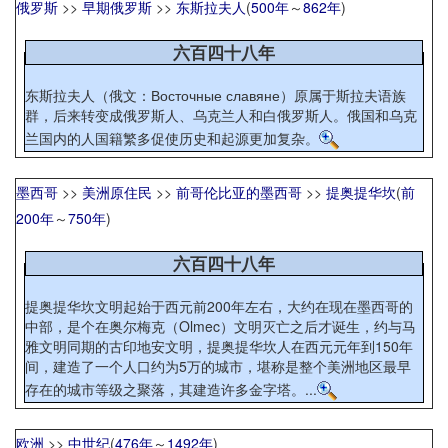
俄罗斯
>>
早期俄罗斯
>>
东斯拉夫人
(
500年
～
862年
)
六百四十八年
东斯拉夫人（俄文：Восточные славяне）原属于斯拉夫语族
群，后来转变成俄罗斯人、乌克兰人和白俄罗斯人。俄国和乌克
兰国内的人国籍繁多促使历史和起源更加复杂。
墨西哥
>>
美洲原住民
>>
前哥伦比亚的墨西哥
>>
提奥提华坎
(
前
200年
～
750年
)
六百四十八年
提奥提华坎文明起始于西元前200年左右，大约在现在墨西哥的
中部，是个在奥尔梅克（Olmec）文明灭亡之后才诞生，约与马
雅文明同期的古印地安文明，提奥提华坎人在西元元年到150年
间，建造了一个人口约为5万的城市，堪称是整个美洲地区最早
存在的城市等级之聚落，其建造许多金字塔。...
欧洲
>>
中世纪
(
476年
～
1492年
)