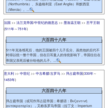
（Northumbria）、东盎格利亚（East Anglia）和默西亚
（Mercia）。...
法国
>>
法兰克帝国
/
中世纪的德意志
>>
墨洛温王朝
>>
丕平王朝
(
511年
～
751年
)
六百四十八年
511年克洛维死后，他的王国被四个儿子瓜分。虽然他的后代不
时得以统一整个帝国，但在日耳曼人的传统影响下，帝国往往在
帝国父亲死后被分给他的儿子。...
意大利
>>
中世纪
>>
中古希腊
/
古罗马
>>
拜占庭帝国
(
330年
～
1453年
)
六百四十八年
拜占庭帝国（或写作拜占廷帝国；希腊语：Βυζαντινή
αυτοκρατορία），又称东罗马帝国（拉丁文：Imperium