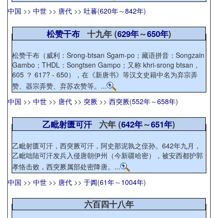
中国
>>
中世
>>
唐代
>>
吐蕃
(
620年
～
842年
)
松赞干布
十九年 (
629年
～
650年
)
松赞干布（威利：Srong-btsan Sgam-po；藏语拼音：Songzain
Gambo；THDL：Songtsen Gampo；又称 khri-srong btsan，
605 ？ 617? - 650），在《新唐书》等汉文史籍中名为弃宗弄
赞、器宗弄赞、弃苏农赞等。...
中国
>>
中世
>>
唐代
>>
突厥
>>
西突厥
(
552年
～
658年
)
乙毗射匮可汗
六年 (
642年
～
651年
)
乙毗射匮可汗，西突厥可汗，阿史那泥孰之侄孙。642年九月，
乙毗咄陆可汗发兵入侵唐朝伊州（今新疆哈密），被安西都护郭
孝恪击败，西突厥属部处密降唐。...
中国
>>
中世
>>
唐代
>>
于阗
(
61年
～
1004年
)
六百四十八年