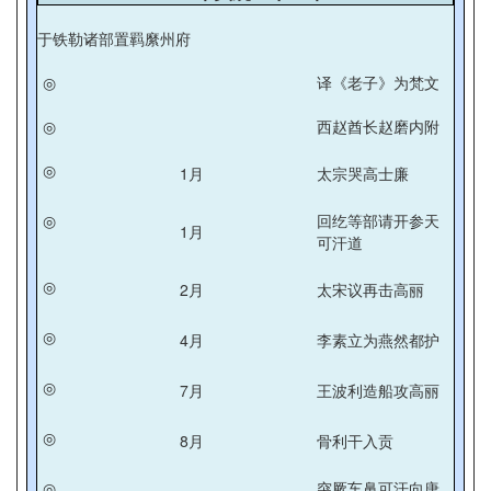
于铁勒诸部置羁縻州府
◎
译《老子》为梵文
◎
西赵酋长赵磨内附
◎
1月
太宗哭高士廉
◎
回纥等部请开参天
1月
可汗道
◎
2月
太宋议再击高丽
◎
4月
李素立为燕然都护
◎
7月
王波利造船攻高丽
◎
8月
骨利干入贡
◎
突厥车鼻可汗向唐