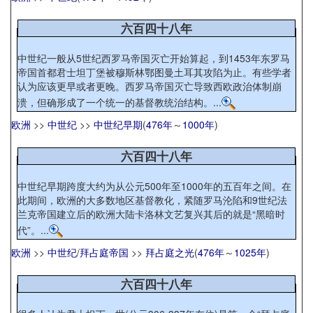
六百四十八年
中世纪一般从5世纪西罗马帝国灭亡开始算起，到1453年东罗马
帝国首都君士坦丁堡被穆斯林鄂图曼土耳其攻陷为止。有些学者
认为应该更早或者更晚。西罗马帝国灭亡导致西欧政治体制崩
溃，但确形成了一个统一的基督教统治结构。...
欧洲
>>
中世纪
>>
中世纪早期
(
476年
～
1000年
)
六百四十八年
中世纪早期跨度大约为从公元500年至1000年的五百年之间。在
此期间，欧洲的大多数地区基督教化，紧随罗马沦陷和9世纪法
兰克帝国建立后的欧洲大陆卡洛林文艺复兴其后的就是“黑暗时
代”。...
欧洲
>>
中世纪
/
拜占庭帝国
>>
拜占庭之光
(
476年
～
1025年
)
六百四十八年