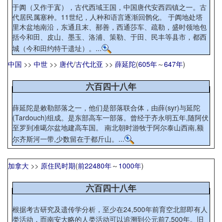
于阗（又作于寘），古代西域王国，中国唐代安西四镇之一。古
代居民属塞种。11世纪，人种和语言逐渐回鹘化。 于阗地处塔
里木盆地南沿，东通且末、鄯善，西通莎车、疏勒，盛时领地包
括今和田、皮山、墨玉、洛浦、策勒、于田、民丰等县市，都西
城（今和田约特干遗址）。...
中国
>>
中世
>>
唐代
/
古代北亚
>>
薛延陀
(
605年
～
647年
)
六百四十八年
薛延陀是敕勒部落之一，他们是部落联合体，由薛(syr)与延陀
(Tardouch)组成。是东部高车一部落。曾经于齐永明五年,随阿伏
至罗到准噶尔盆地建高车国。 南北朝时游牧于阿尔泰山西南,额
尔齐斯河一带,少数留在于都斤山。...
加拿大
>>
原住民时期
(
前22480年
～
1000年
)
六百四十八年
根据考古研究及遗传学分析，至少在24,500年前育空北部即有人
类活动，而南安大略的人类活动可以追溯到公元前7,500年。旧