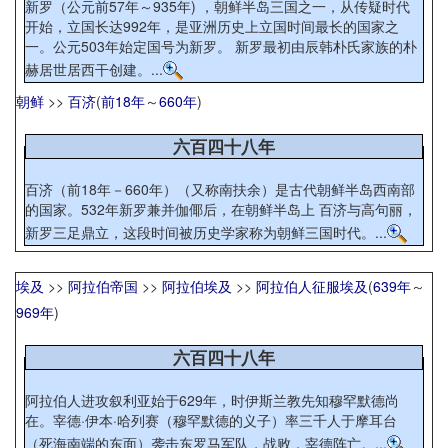
新罗（公元前57年～935年) ，朝鲜半岛三国之一，从传疑时代
开始，立国长达992年，是亚洲历史上立国时间最长的国家之
一。公元503年始定国号为新罗。 新罗最初由辰韩朴氏家族的朴
赫居世居西干创建。...
朝鲜
>>
百济
(
前18年
～
660年
)
六百四十八年
百济（前18年－660年）（又称南扶余）是古代朝鲜半岛西南部
的国家。532年新罗兼并伽倻后，在朝鲜半岛上 百济与高句丽，
新罗三足鼎立，这段时间被历史学家称为朝鲜三国时代。...
埃及
>>
阿拉伯帝国
>>
阿拉伯埃及
>>
阿拉伯人征服埃及
(
639年
～
969年
)
六百四十八年
阿拉伯人进攻叙利亚始于629年，时伊斯兰教先知穆罕默德尚
在。宰德·伊本·哈列赛（穆罕默德的义子）率三千人于摩耳台
（死海南端的东面）袭击东罗马军队，战败，宰德阵亡。...