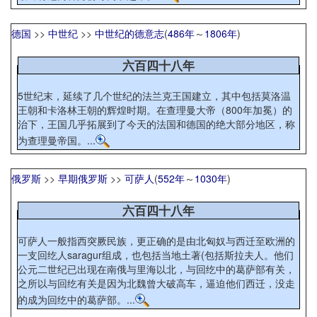
德国
>>
中世纪
>>
中世纪的德意志
(
486年
～
1806年
)
六百四十八年
5世纪末，延续了几个世纪的法兰克王国建立，其中包括莫洛温
王朝和卡洛林王朝的辉煌时期。在查理曼大帝（800年加冕）的
治下，王国几乎拓展到了今天的法国和德国的绝大部分地区，称
为查理曼帝国。...
俄罗斯
>>
早期俄罗斯
>>
可萨人
(
552年
～
1030年
)
六百四十八年
可萨人一般指西突厥民族，更正确的是由北匈奴与西迁至欧洲的
一支回纥人saragur组成，也包括当地土著(包括斯拉夫人。他们
公元二世纪已出现在南俄与里海以北，与回纥中的葛萨部有关，
之所以与回纥有关是因为北魏曾大破高车，逼迫他们西迁，没走
的成为回纥中的葛萨部。...