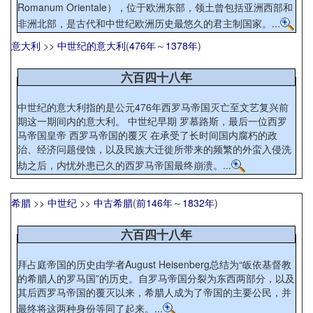
Romanum Orientale），位于欧洲东部，领土曾包括亚洲西部和
非洲北部，是古代和中世纪欧洲历史最悠久的君主制国家。...
意大利
>>
中世纪的意大利
(
476年
～
1378年
)
六百四十八年
中世纪的意大利指的是公元476年西罗马帝国灭亡至文艺复兴前
期这一期间内的意大利。 中世纪早期 罗慕路斯，最后一位西罗
马帝国皇帝 西罗马帝国的覆灭 在承受了长时间国内腐朽的政
治、经济问题侵蚀，以及民族大迁徙所带来的频繁的外蛮入侵洗
劫之后，内忧外患已久的西罗马帝国最终崩溃。...
希腊
>>
中世纪
>>
中古希腊
(
前146年
～
1832年
)
六百四十八年
拜占庭帝国的历史由学者August Heisenberg总结为“皈依基督教
的希腊人的罗马国”的历史。自罗马帝国分裂为东西两部分，以及
其后西罗马帝国的覆灭以来，希腊人成为了帝国的主要公民，并
最终将这两种身份等同了起来。...