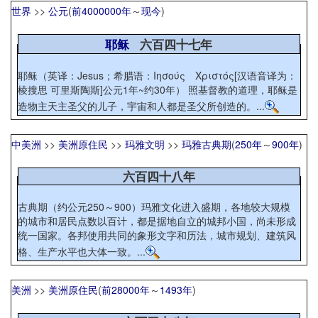
世界
>>
公元
(
前4000000年
～
现今
)
耶稣
六百四十七年
耶稣（英译：Jesus；希腊语：Ιησούς Χριστός[汉语音译为：
棱搜思 可里斯陶斯]公元1年~约30年） 照基督教的道理，耶稣是
造物主天主圣父的儿子，宇宙和人都是圣父所创造的。...
中美洲
>>
美洲原住民
>>
玛雅文明
>>
玛雅古典期
(
250年
～
900年
)
六百四十八年
古典期（约公元250～900）玛雅文化进入盛期，各地较大规模
的城市和居民点数以百计，都是据地自立的城邦小国，尚未形成
统一国家。各邦使用共同的象形文字和历法，城市规划、建筑风
格、生产水平也大体一致。...
美洲
>>
美洲原住民
(
前28000年
～
1493年
)