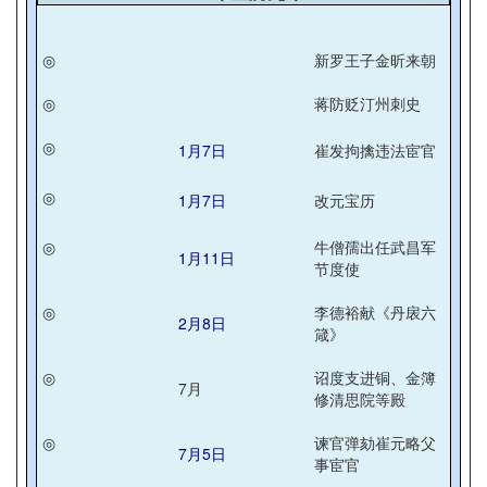
◎
新罗王子金昕来朝
◎
蒋防贬汀州刺史
◎
1月7日
崔发拘擒违法宦官
◎
1月7日
改元宝历
◎
牛僧孺出任武昌军
1月11日
节度使
◎
李德裕献《丹扆六
2月8日
箴》
◎
诏度支进铜、金簿
7月
修清思院等殿
◎
谏官弹劾崔元略父
7月5日
事宦官