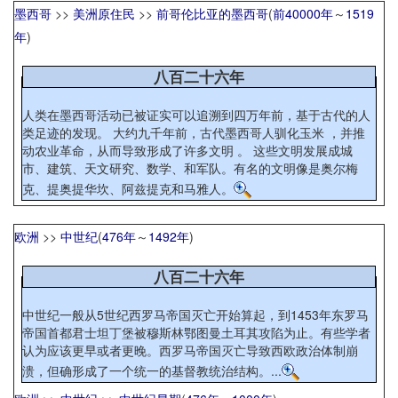
墨西哥
>>
美洲原住民
>>
前哥伦比亚的墨西哥
(
前40000年
～
1519
年
)
八百二十六年
人类在墨西哥活动已被证实可以追溯到四万年前，基于古代的人
类足迹的发现。 大约九千年前，古代墨西哥人驯化玉米 ，并推
动农业革命，从而导致形成了许多文明 。 这些文明发展成城
市、建筑、天文研究、数学、和军队。有名的文明像是奥尔梅
克、提奥提华坎、阿兹提克和马雅人。
欧洲
>>
中世纪
(
476年
～
1492年
)
八百二十六年
中世纪一般从5世纪西罗马帝国灭亡开始算起，到1453年东罗马
帝国首都君士坦丁堡被穆斯林鄂图曼土耳其攻陷为止。有些学者
认为应该更早或者更晚。西罗马帝国灭亡导致西欧政治体制崩
溃，但确形成了一个统一的基督教统治结构。...