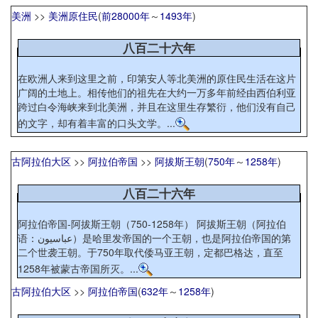
美洲
>>
美洲原住民
(
前28000年
～
1493年
)
八百二十六年
在欧洲人来到这里之前，印第安人等北美洲的原住民生活在这片
广阔的土地上。相传他们的祖先在大约一万多年前经由西伯利亚
跨过白令海峡来到北美洲，并且在这里生存繁衍，他们没有自己
的文字，却有着丰富的口头文学。...
古阿拉伯大区
>>
阿拉伯帝国
>>
阿拔斯王朝
(
750年
～
1258年
)
八百二十六年
阿拉伯帝国-阿拔斯王朝（750-1258年） 阿拔斯王朝（阿拉伯
语：عباسيون）是哈里发帝国的一个王朝，也是阿拉伯帝国的第
二个世袭王朝。于750年取代倭马亚王朝，定都巴格达，直至
1258年被蒙古帝国所灭。...
古阿拉伯大区
>>
阿拉伯帝国
(
632年
～
1258年
)