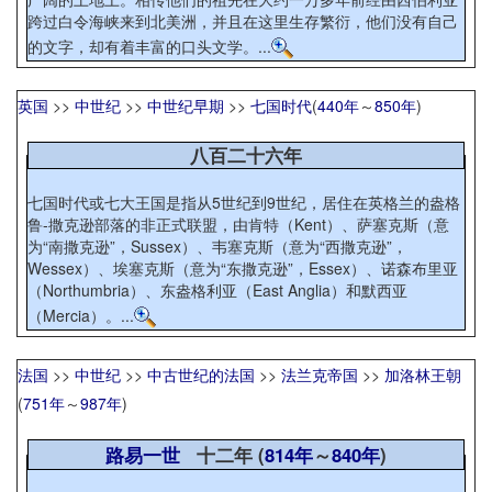
跨过白令海峡来到北美洲，并且在这里生存繁衍，他们没有自己
的文字，却有着丰富的口头文学。...
英国
>>
中世纪
>>
中世纪早期
>>
七国时代
(
440年
～
850年
)
八百二十六年
七国时代或七大王国是指从5世纪到9世纪，居住在英格兰的盎格
鲁-撒克逊部落的非正式联盟，由肯特（Kent）、萨塞克斯（意
为“南撒克逊”，Sussex）、韦塞克斯（意为“西撒克逊”，
Wessex）、埃塞克斯（意为“东撒克逊”，Essex）、诺森布里亚
（Northumbria）、东盎格利亚（East Anglia）和默西亚
（Mercia）。...
法国
>>
中世纪
>>
中古世纪的法国
>>
法兰克帝国
>>
加洛林王朝
(
751年
～
987年
)
路易一世
十二年 (
814年
～
840年
)