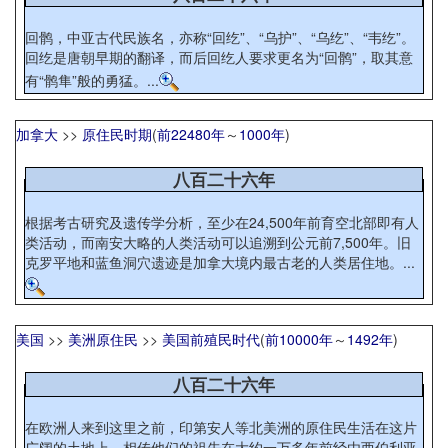
回鹘，中亚古代民族名，亦称“回纥”、“乌护”、“乌纥”、“韦纥”。
回纥是唐朝早期的翻译，而后回纥人要求更名为“回鹘”，取其意
有“鹘隼”般的勇猛。...
加拿大
>>
原住民时期
(
前22480年
～
1000年
)
八百二十六年
根据考古研究及遗传学分析，至少在24,500年前育空北部即有人
类活动，而南安大略的人类活动可以追溯到公元前7,500年。旧
克罗平地和蓝鱼洞穴遗迹是加拿大境内最古老的人类居住地。...
美国
>>
美洲原住民
>>
美国前殖民时代
(
前10000年
～
1492年
)
八百二十六年
在欧洲人来到这里之前，印第安人等北美洲的原住民生活在这片
广阔的土地上。相传他们的祖先在大约一万多年前经由西伯利亚