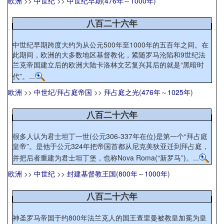
欧洲
>>
中世纪
>>
中世纪早期
(
476年
～
1000年
)
八百二十六年
中世纪早期跨度大约为从公元500年至1000年的五百年之间。在
此期间，欧洲的大多数地区基督教化，紧随罗马沦陷和9世纪法
兰克帝国建立后的欧洲大陆卡洛林文艺复兴其后的就是“黑暗时
代”。...
欧洲
>>
中世纪
/
拜占庭帝国
>>
拜占庭之光
(
476年
～
1025年
)
八百二十六年
很多人认为君士坦丁一世(公元306-337年在位)是第一个“拜占庭
皇帝”。是他于公元324年把帝国首都从尼克美狄亚迁到拜占庭，
并把后者重建为君士坦丁堡，也称Nova Roma(“新罗马”)。...
欧洲
>>
中世纪
>>
封建基督教王国
(
800年
～
1000年
)
八百二十六年
神圣罗马帝国于约800年法兰克人的国王查里曼被教皇加冕为皇