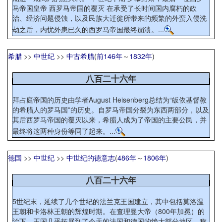
马帝国皇帝 西罗马帝国的覆灭 在承受了长时间国内腐朽的政
治、经济问题侵蚀，以及民族大迁徙所带来的频繁的外蛮入侵洗
劫之后，内忧外患已久的西罗马帝国最终崩溃。...
希腊
>>
中世纪
>>
中古希腊
(
前146年
～
1832年
)
八百二十六年
拜占庭帝国的历史由学者August Heisenberg总结为“皈依基督教
的希腊人的罗马国”的历史。自罗马帝国分裂为东西两部分，以及
其后西罗马帝国的覆灭以来，希腊人成为了帝国的主要公民，并
最终将这两种身份等同了起来。...
德国
>>
中世纪
>>
中世纪的德意志
(
486年
～
1806年
)
八百二十六年
5世纪末，延续了几个世纪的法兰克王国建立，其中包括莫洛温
王朝和卡洛林王朝的辉煌时期。在查理曼大帝（800年加冕）的
治下，王国几乎拓展到了今天的法国和德国的绝大部分地区，称