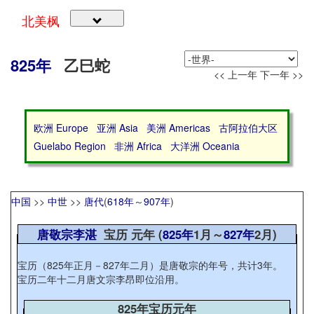
北美枫
825年
乙巳蛇
<< 上一年
下一年 >>
欧洲 Europe
亚洲 Asia
美洲 Americas
古阿拉伯大区
Guelabo Region
非洲 Africa
大洋洲 Oceania
中国
>>
中世
>>
唐代
(
618年
～
907年
)
唐敬宗李湛
宝历 元年 (
825年
1月～
827年
2月)
宝历（825年正月－827年二月）是唐敬宗的年号，共计3年。
宝历二年十二月唐文宗李昂即位沿用。
825年宝历元年