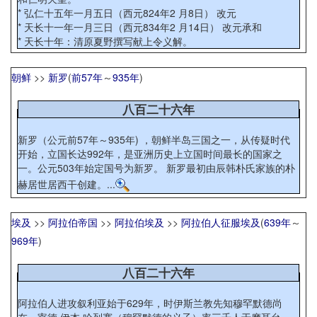
* 弘仁十五年一月五日（西元824年2 月8日） 改元
* 天长十一年一月三日（西元834年2 月14日） 改元承和
* 天长十年：清原夏野撰写献上令义解。
朝鲜
>>
新罗
(
前57年
～
935年
)
八百二十六年
新罗（公元前57年～935年) ，朝鲜半岛三国之一，从传疑时代
开始，立国长达992年，是亚洲历史上立国时间最长的国家之
一。公元503年始定国号为新罗。 新罗最初由辰韩朴氏家族的朴
赫居世居西干创建。...
埃及
>>
阿拉伯帝国
>>
阿拉伯埃及
>>
阿拉伯人征服埃及
(
639年
～
969年
)
八百二十六年
阿拉伯人进攻叙利亚始于629年，时伊斯兰教先知穆罕默德尚