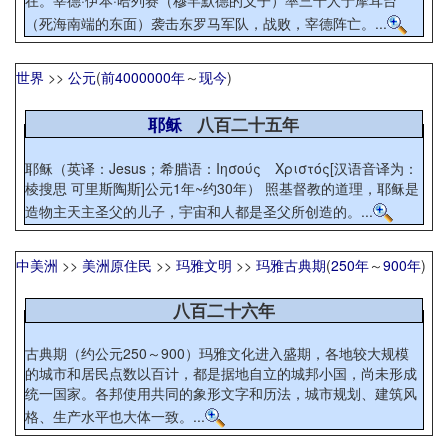
在。宰德·伊本·哈列赛（穆罕默德的义子）率三千人于摩耳台
（死海南端的东面）袭击东罗马军队，战败，宰德阵亡。...
世界
>>
公元
(
前4000000年
～
现今
)
耶稣
八百二十五年
耶稣（英译：Jesus；希腊语：Ιησούς Χριστός[汉语音译为：
棱搜思 可里斯陶斯]公元1年~约30年） 照基督教的道理，耶稣是
造物主天主圣父的儿子，宇宙和人都是圣父所创造的。...
中美洲
>>
美洲原住民
>>
玛雅文明
>>
玛雅古典期
(
250年
～
900年
)
八百二十六年
古典期（约公元250～900）玛雅文化进入盛期，各地较大规模
的城市和居民点数以百计，都是据地自立的城邦小国，尚未形成
统一国家。各邦使用共同的象形文字和历法，城市规划、建筑风
格、生产水平也大体一致。...