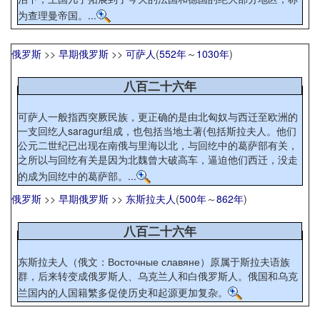
为查理曼帝国。...
俄罗斯
>>
早期俄罗斯
>>
可萨人
(
552年
～
1030年
)
八百二十六年
可萨人一般指西突厥民族，更正确的是由北匈奴与西迁至欧洲的
一支回纥人saragur组成，也包括当地土著(包括斯拉夫人。他们
公元二世纪已出现在南俄与里海以北，与回纥中的葛萨部有关，
之所以与回纥有关是因为北魏曾大破高车，逼迫他们西迁，没走
的成为回纥中的葛萨部。...
俄罗斯
>>
早期俄罗斯
>>
东斯拉夫人
(
500年
～
862年
)
八百二十六年
东斯拉夫人（俄文：Восточные славяне）原属于斯拉夫语族
群，后来转变成俄罗斯人、乌克兰人和白俄罗斯人。俄国和乌克
兰国内的人国籍繁多促使历史和起源更加复杂。