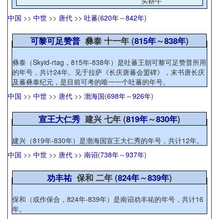
买耕牛
中国
>>
中世
>>
唐代
>>
吐蕃
(
620年
～
842年
)
可黎可足赞普
彝泰 十一年 (
815年
～
838年
)
彝泰（Skyid-rtag，815年-838年）是吐蕃王朝可黎可足赞普所用
的年号，共计24年。见于拉萨《长庆唐蕃会盟碑》，末书唐长庆
及蕃彝泰纪元，是目前可考的唯一一个吐蕃的年号。
中国
>>
中世
>>
唐代
>>
渤海国
(
698年
～
926年
)
宣王大仁秀
建兴 七年 (
819年
～
830年
)
建兴（819年-830年）是渤海国宣王大仁秀的年号，共计12年。
中国
>>
中世
>>
唐代
>>
南诏
(
738年
～
937年
)
劝丰祐
保和 二年 (
824年
～
839年
)
保和（或作保合，824年-839年）是南诏劝丰祐的年号，共计16
年。