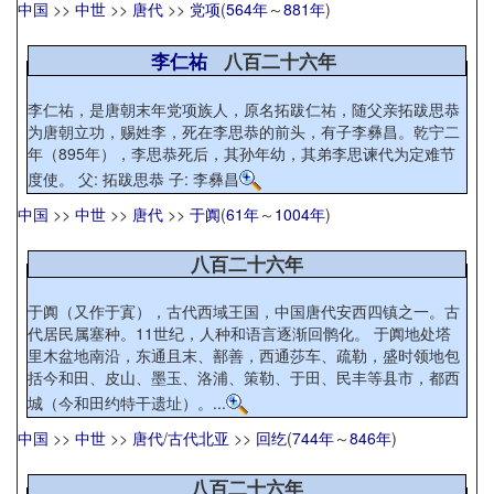
中国
>>
中世
>>
唐代
>>
党项
(
564年
～
881年
)
李仁祐
八百二十六年
李仁祐，是唐朝末年党项族人，原名拓跋仁祐，随父亲拓跋思恭
为唐朝立功，赐姓李，死在李思恭的前头，有子李彝昌。乾宁二
年（895年），李思恭死后，其孙年幼，其弟李思谏代为定难节
度使。 父: 拓跋思恭 子: 李彝昌
中国
>>
中世
>>
唐代
>>
于阗
(
61年
～
1004年
)
八百二十六年
于阗（又作于寘），古代西域王国，中国唐代安西四镇之一。古
代居民属塞种。11世纪，人种和语言逐渐回鹘化。 于阗地处塔
里木盆地南沿，东通且末、鄯善，西通莎车、疏勒，盛时领地包
括今和田、皮山、墨玉、洛浦、策勒、于田、民丰等县市，都西
城（今和田约特干遗址）。...
中国
>>
中世
>>
唐代
/
古代北亚
>>
回纥
(
744年
～
846年
)
八百二十六年