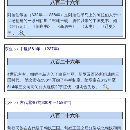
八百二十六年
阿拉伯帝国（632年—1258年）是阿拉伯半岛上的阿拉伯人于中
世纪创建的一系列伊斯兰封建王朝。唐代以来的中国史书，如
《经行记》、《旧唐书》、《新唐书》、《宋史》、《辽史》
等，...
东亚
>>
中世
(
581年
～
1227年
)
八百二十六年
4世纪左右，朝鲜半岛进入了由高句丽、新罗及百济所组成的三
国时代。 隋文帝在598年开始了科举制度。隋炀帝在612年至
614年三次向高句丽大规模军事征伐，但均告失败。...
北亚
>>
古代北亚
(
前300年
～
1598年
)
八百二十六年
匈奴民族在古代建了匈奴王国。匈奴王国之后分裂成北匈奴和南