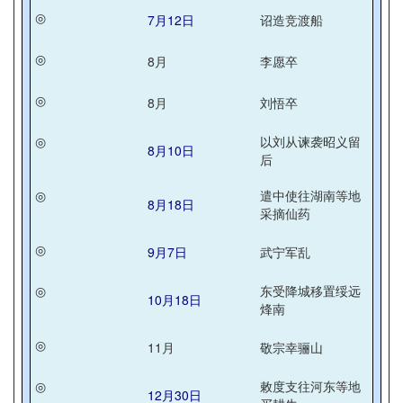
◎
7月12日
诏造竞渡船
◎
8月
李愿卒
◎
8月
刘悟卒
◎
以刘从谏袭昭义留
8月10日
后
◎
遣中使往湖南等地
8月18日
采摘仙药
◎
9月7日
武宁军乱
◎
东受降城移置绥远
10月18日
烽南
◎
11月
敬宗幸骊山
◎
敕度支往河东等地
12月30日