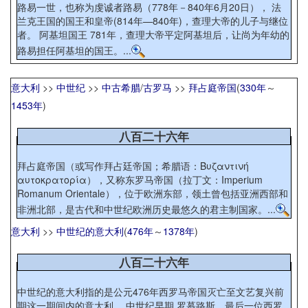
路易一世，也称为虔诚者路易（778年－840年6月20日）， 法
兰克王国的国王和皇帝(814年—840年)，查理大帝的儿子与继位
者。 阿基坦国王 781年，查理大帝平定阿基坦后，让尚为年幼的
路易担任阿基坦的国王。...
意大利
>>
中世纪
>>
中古希腊
/
古罗马
>>
拜占庭帝国
(
330年
～
1453年
)
八百二十六年
拜占庭帝国（或写作拜占廷帝国；希腊语：Βυζαντινή
αυτοκρατορία），又称东罗马帝国（拉丁文：Imperium
Romanum Orientale），位于欧洲东部，领土曾包括亚洲西部和
非洲北部，是古代和中世纪欧洲历史最悠久的君主制国家。...
意大利
>>
中世纪的意大利
(
476年
～
1378年
)
八百二十六年
中世纪的意大利指的是公元476年西罗马帝国灭亡至文艺复兴前
期这一期间内的意大利。 中世纪早期 罗慕路斯，最后一位西罗