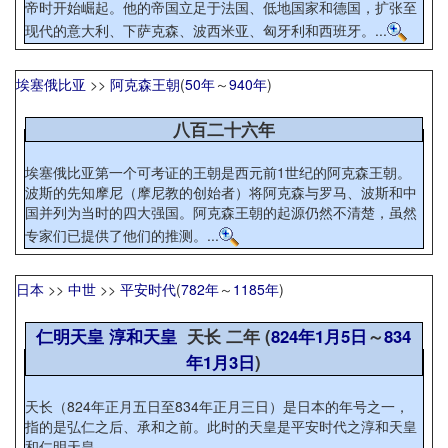
帝时开始崛起。他的帝国立足于法国、低地国家和德国，扩张至
现代的意大利、下萨克森、波西米亚、匈牙利和西班牙。...
埃塞俄比亚
>>
阿克森王朝
(
50年
～
940年
)
八百二十六年
埃塞俄比亚第一个可考证的王朝是西元前1世纪的阿克森王朝。
波斯的先知摩尼（摩尼教的创始者）将阿克森与罗马、波斯和中
国并列为当时的四大强国。阿克森王朝的起源仍然不清楚，虽然
专家们已提供了他们的推测。...
日本
>>
中世
>>
平安时代
(
782年
～
1185年
)
仁明天皇
淳和天皇
天长 二年 (
824年
1月5日
～
834
年
1月3日
)
天长（824年正月五日至834年正月三日）是日本的年号之一，
指的是弘仁之后、承和之前。此时的天皇是平安时代之淳和天皇
和仁明天皇。