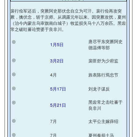
裴行俭军还后，突厥阿史那伏念自立为可汗。裴行俭再攻突
厥，擒伏念，斩于京师。从调露元年以来。因突厥攻扰，夏州
（治今内蒙古乌审旗南白城子）牧监损失马十八万余匹。黑齿
常之破吐蕃论赞婆于良非川。
◎
唐尽平东突厥阿史
1月5日
德温傅等部
◎
3月2日
裴匪舒为少府监
◎
4月
旌表陈行焉忠节
◎
5月17日
刘龙子谋反
◎
黑齿常之击吐蕃于
5月21日
良非川
◎
7月
太平公主嫁薛绍
◎
7月
夏州奏损土马