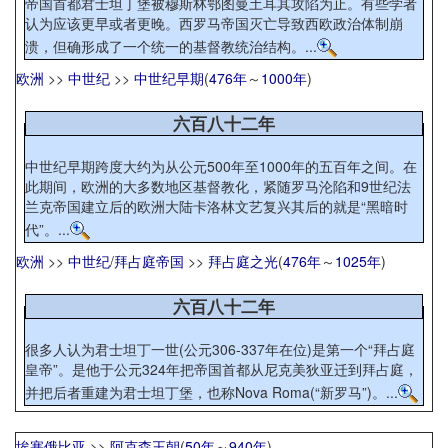
帝国首都君士坦丁堡被穆斯林鄂图曼土耳其攻陷为止。有些学者
认为应该更早或者更晚。西罗马帝国灭亡导致西欧政治体制崩
溃，但确形成了一个统一的基督教统治结构。...
欧洲
>>
中世纪
>>
中世纪早期
(
476年
～
1000年
)
六百八十二年
中世纪早期跨度大约为从公元500年至1000年的五百年之间。在
此期间，欧洲的大多数地区基督教化，紧随罗马沦陷和9世纪法
兰克帝国建立后的欧洲大陆卡洛林文艺复兴其后的就是“黑暗时
代”。...
欧洲
>>
中世纪
/
拜占庭帝国
>>
拜占庭之光
(
476年
～
1025年
)
六百八十二年
很多人认为君士坦丁一世(公元306-337年在位)是第一个“拜占庭
皇帝”。是他于公元324年把帝国首都从尼克美狄亚迁到拜占庭，
并把后者重建为君士坦丁堡，也称Nova Roma(“新罗马”)。...
埃塞俄比亚
>>
阿克森王朝
(
50年
～
940年
)