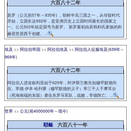
六百八十二年
新罗（公元前57年～935年) ，朝鲜半岛三国之一，从传疑时代
开始，立国长达992年，是亚洲历史上立国时间最长的国家之
一。公元503年始定国号为新罗。 新罗最初由辰韩朴氏家族的朴
赫居世居西干创建。...
埃及
>>
阿拉伯帝国
>>
阿拉伯埃及
>>
阿拉伯人征服埃及
(
639年
～
969年
)
六百八十二年
阿拉伯人进攻叙利亚始于629年，时伊斯兰教先知穆罕默德尚
在。宰德·伊本·哈列赛（穆罕默德的义子）率三千人于摩耳台
（死海南端的东面）袭击东罗马军队，战败，宰德阵亡。...
世界
>>
公元
(
前4000000年
～
现今
)
耶稣
六百八十一年