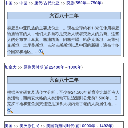
中国
>>
中世
>>
唐代
/
古代北亚
>>
突厥
(
552年
～
750年
)
六百八十二年
突厥是中亚民族的主要成份之一。现在全球约有1.82亿使用突厥
语族语言的人，他们大多自称是突厥人或者突厥人的后裔。这些
人的分布在土耳其、塞浦路斯、阿塞拜疆、哈萨克斯坦、乌兹别
克斯坦、土库曼斯坦、吉尔吉斯斯坦以及中国的新疆，遍布十多
个国家和地区。...
加拿大
>>
原住民时期
(
前22480年
～
1000年
)
六百八十二年
根据考古研究及遗传学分析，至少在24,500年前育空北部即有人
类活动，而南安大略的人类活动可以追溯到公元前7,500年。旧
克罗平地和蓝鱼洞穴遗迹是加拿大境内最古老的人类居住地。...
美国
>>
美洲原住民
>>
美国前殖民时代
(
前10000年
～
1492年
)