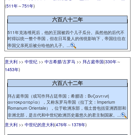
(
511年
～
751年
)
六百八十二年
511年克洛维死后，他的王国被四个儿子瓜分。虽然他的后代不
时得以统一整个帝国，但在日耳曼人的传统影响下，帝国往往在
帝国父亲死后被分给他的儿子。...
意大利
>>
中世纪
>>
中古希腊
/
古罗马
>>
拜占庭帝国
(
330年
～
1453年
)
六百八十二年
拜占庭帝国（或写作拜占廷帝国；希腊语：Βυζαντινή
αυτοκρατορία），又称东罗马帝国（拉丁文：Imperium
Romanum Orientale），位于欧洲东部，领土曾包括亚洲西部和
非洲北部，是古代和中世纪欧洲历史最悠久的君主制国家。...
意大利
>>
中世纪的意大利
(
476年
～
1378年
)