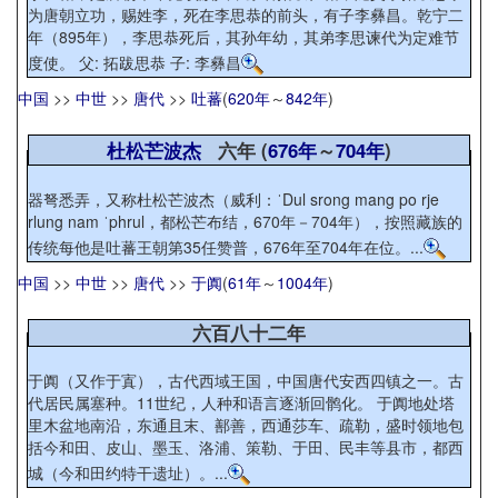
为唐朝立功，赐姓李，死在李思恭的前头，有子李彝昌。乾宁二
年（895年），李思恭死后，其孙年幼，其弟李思谏代为定难节
度使。 父: 拓跋思恭 子: 李彝昌
中国
>>
中世
>>
唐代
>>
吐蕃
(
620年
～
842年
)
杜松芒波杰
六年 (
676年
～
704年
)
器弩悉弄，又称杜松芒波杰（威利：ˈDul srong mang po rje
rlung nam ˈphrul，都松芒布结，670年－704年），按照藏族的
传统每他是吐蕃王朝第35任赞普，676年至704年在位。...
中国
>>
中世
>>
唐代
>>
于阗
(
61年
～
1004年
)
六百八十二年
于阗（又作于寘），古代西域王国，中国唐代安西四镇之一。古
代居民属塞种。11世纪，人种和语言逐渐回鹘化。 于阗地处塔
里木盆地南沿，东通且末、鄯善，西通莎车、疏勒，盛时领地包
括今和田、皮山、墨玉、洛浦、策勒、于田、民丰等县市，都西
城（今和田约特干遗址）。...