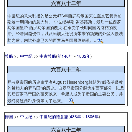
六百八十二年
中世纪的意大利指的是公元476年西罗马帝国灭亡至文艺复兴前
期这一期间内的意大利。 中世纪早期 罗慕路斯，最后一位西罗
马帝国皇帝 西罗马帝国的覆灭 在承受了长时间国内腐朽的政
治、经济问题侵蚀，以及民族大迁徙所带来的频繁的外蛮入侵洗
劫之后，内忧外患已久的西罗马帝国最终崩溃。...
希腊
>>
中世纪
>>
中古希腊
(
前146年
～
1832年
)
六百八十二年
拜占庭帝国的历史由学者August Heisenberg总结为“皈依基督教
的希腊人的罗马国”的历史。自罗马帝国分裂为东西两部分，以及
其后西罗马帝国的覆灭以来，希腊人成为了帝国的主要公民，并
最终将这两种身份等同了起来。...
德国
>>
中世纪
>>
中世纪的德意志
(
486年
～
1806年
)
六百八十二年