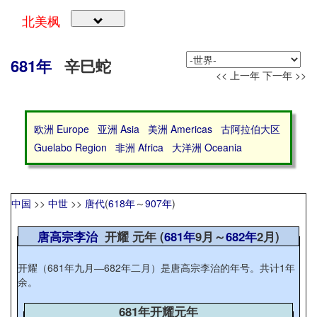
北美枫
681年
辛巳蛇
<< 上一年
下一年 >>
欧洲 Europe
亚洲 Asia
美洲 Americas
古阿拉伯大区
Guelabo Region
非洲 Africa
大洋洲 Oceania
中国
>>
中世
>>
唐代
(
618年
～
907年
)
唐高宗李治
开耀 元年 (
681年
9月～
682年
2月)
开耀（681年九月—682年二月）是唐高宗李治的年号。共计1年
余。
681年开耀元年