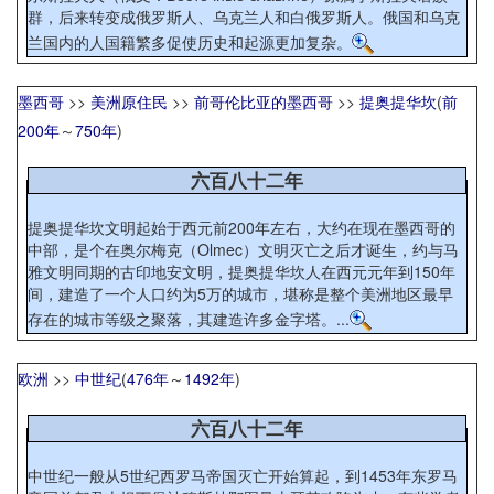
群，后来转变成俄罗斯人、乌克兰人和白俄罗斯人。俄国和乌克
兰国内的人国籍繁多促使历史和起源更加复杂。
墨西哥
>>
美洲原住民
>>
前哥伦比亚的墨西哥
>>
提奥提华坎
(
前
200年
～
750年
)
六百八十二年
提奥提华坎文明起始于西元前200年左右，大约在现在墨西哥的
中部，是个在奥尔梅克（Olmec）文明灭亡之后才诞生，约与马
雅文明同期的古印地安文明，提奥提华坎人在西元元年到150年
间，建造了一个人口约为5万的城市，堪称是整个美洲地区最早
存在的城市等级之聚落，其建造许多金字塔。...
欧洲
>>
中世纪
(
476年
～
1492年
)
六百八十二年
中世纪一般从5世纪西罗马帝国灭亡开始算起，到1453年东罗马