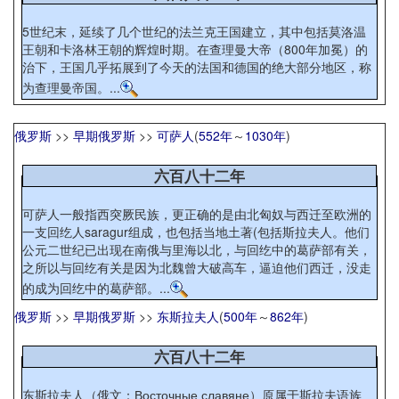
5世纪末，延续了几个世纪的法兰克王国建立，其中包括莫洛温
王朝和卡洛林王朝的辉煌时期。在查理曼大帝（800年加冕）的
治下，王国几乎拓展到了今天的法国和德国的绝大部分地区，称
为查理曼帝国。...
俄罗斯
>>
早期俄罗斯
>>
可萨人
(
552年
～
1030年
)
六百八十二年
可萨人一般指西突厥民族，更正确的是由北匈奴与西迁至欧洲的
一支回纥人saragur组成，也包括当地土著(包括斯拉夫人。他们
公元二世纪已出现在南俄与里海以北，与回纥中的葛萨部有关，
之所以与回纥有关是因为北魏曾大破高车，逼迫他们西迁，没走
的成为回纥中的葛萨部。...
俄罗斯
>>
早期俄罗斯
>>
东斯拉夫人
(
500年
～
862年
)
六百八十二年
东斯拉夫人（俄文：Восточные славяне）原属于斯拉夫语族