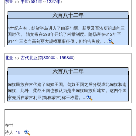
东亚
>>
中世
(
581年
～
1227年
)
六百八十二年
4世纪左右，朝鲜半岛进入了由高句丽、新罗及百济所组成的三
国时代。 隋文帝在598年开始了科举制度。隋炀帝在612年至
614年三次向高句丽大规模军事征伐，但均告失败。...
北亚
>>
古代北亚
(
前300年
～
1598年
)
六百八十二年
匈奴民族在古代建了匈奴王国。匈奴王国之后分裂成北匈奴和南
匈奴。此外，柔然王国也被认为是由匈奴民族所建立。这四个国
家先后在蒙古利亚(简称蒙古)称王称霸。...
在世:
诗人:
18