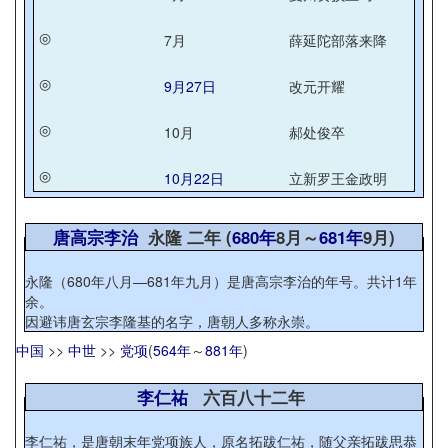
◎
7月
薛延陀部落来降
◎
9月27日
改元开耀
◎
10月
郝处俊卒
◎
10月22日
立新罗王金政明
唐高宗李治
永隆 二年 (
680年
8月～
681年
9月)
永隆（680年八月—681年九月）是唐高宗李治的年号。共计1年
余。
因避讳唐玄宗李隆基的名字，唐朝人多称永崇。
中国
>>
中世
>>
党项
(
564年
～
881年
)
李仁祐
六百八十二年
李仁祐，是唐朝末年党项族人，原名拓跋仁祐，随父亲拓跋思恭