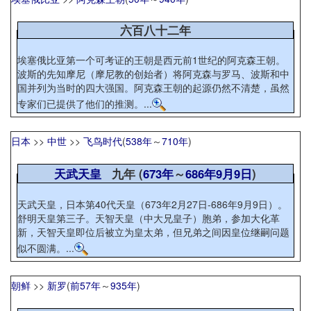
六百八十二年
埃塞俄比亚第一个可考证的王朝是西元前1世纪的阿克森王朝。
波斯的先知摩尼（摩尼教的创始者）将阿克森与罗马、波斯和中
国并列为当时的四大强国。阿克森王朝的起源仍然不清楚，虽然
专家们已提供了他们的推测。...
日本
>>
中世
>>
飞鸟时代
(
538年
～
710年
)
天武天皇
九年 (
673年
～
686年
9月9日
)
天武天皇，日本第40代天皇（673年2月27日-686年9月9日）。
舒明天皇第三子。天智天皇（中大兄皇子）胞弟，参加大化革
新，天智天皇即位后被立为皇太弟，但兄弟之间因皇位继嗣问题
似不圆满。...
朝鲜
>>
新罗
(
前57年
～
935年
)