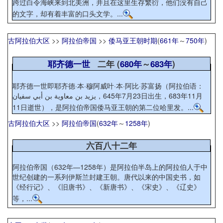
跨过白令海峡来到北美洲，并且在这里生存繁衍，他们没有自己
的文字，却有着丰富的口头文学。...
古阿拉伯大区
>>
阿拉伯帝国
>>
倭马亚王朝时期
(
661年
～
750年
)
耶齐德一世
二年 (
680年
～
683年
)
耶齐德一世即耶齐德·本·穆阿威叶·本·阿比·苏富扬（阿拉伯语：
يزيد بن معاوية بن أبي سفيان‎，645年7月23日出生，683年11月
11日逝世），是阿拉伯帝国倭马亚王朝的第二位哈里发。...
古阿拉伯大区
>>
阿拉伯帝国
(
632年
～
1258年
)
六百八十二年
阿拉伯帝国（632年—1258年）是阿拉伯半岛上的阿拉伯人于中
世纪创建的一系列伊斯兰封建王朝。唐代以来的中国史书，如
《经行记》、《旧唐书》、《新唐书》、《宋史》、《辽史》
等，...