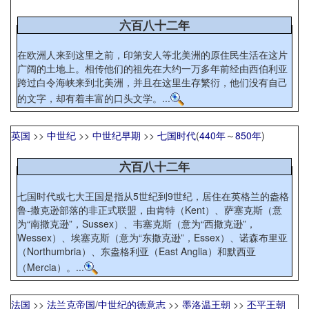
六百八十二年
在欧洲人来到这里之前，印第安人等北美洲的原住民生活在这片
广阔的土地上。相传他们的祖先在大约一万多年前经由西伯利亚
跨过白令海峡来到北美洲，并且在这里生存繁衍，他们没有自己
的文字，却有着丰富的口头文学。...
英国
>>
中世纪
>>
中世纪早期
>>
七国时代
(
440年
～
850年
)
六百八十二年
七国时代或七大王国是指从5世纪到9世纪，居住在英格兰的盎格
鲁-撒克逊部落的非正式联盟，由肯特（Kent）、萨塞克斯（意
为“南撒克逊”，Sussex）、韦塞克斯（意为“西撒克逊”，
Wessex）、埃塞克斯（意为“东撒克逊”，Essex）、诺森布里亚
（Northumbria）、东盎格利亚（East Anglia）和默西亚
（Mercia）。...
法国
>>
法兰克帝国
/
中世纪的德意志
>>
墨洛温王朝
>>
丕平王朝