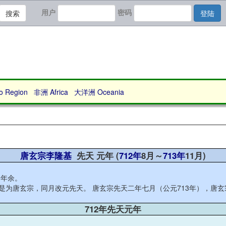
用户
密码
搜索
登陆
Region
非洲 Africa
大洋洲 Oceania
唐玄宗李隆基
先天 元年 (
712年
8月～
713年
11月)
1年余。
，是为唐玄宗，同月改元先天。 唐玄宗先天二年七月（公元713年），唐
712年先天元年