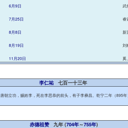
6月9日
武
7月25日
睿
8月8日
新
8月19日
刘
11月20日
奚
李仁祐
七百一十三年
朝立功，赐姓李，死在李思恭的前头，有子李彝昌。乾宁二年（895年），李
赤德祖赞
九年 (
704年
～
755年
)