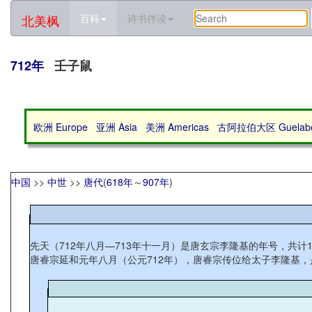
北美枫
百科
诗书伴读
712年
壬子鼠
欧洲 Europe
亚洲 Asia
美洲 Americas
古阿拉伯大区 Guelabo 
中国
>>
中世
>>
唐代
(
618年
～
907年
)
先天（712年八月—713年十一月）是唐玄宗李隆基的年号，共计
唐睿宗延和元年八月（公元712年），唐睿宗传位给太子李隆基