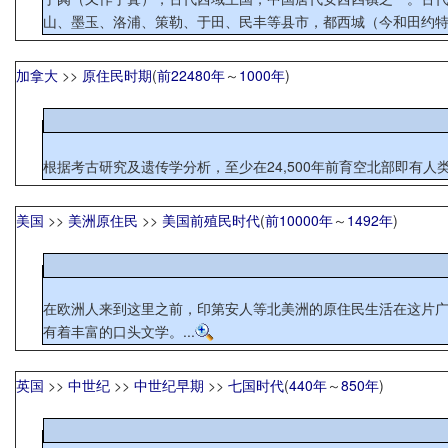
山、墨玉、洛浦、策勒、于田、民丰等县市，都西城（今和田约特干
加拿大
>>
原住民时期
(
前22480年
～
1000年
)
根据考古研究及遗传学分析，至少在24,500年前育空北部即有人
美国
>>
美洲原住民
>>
美国前殖民时代
(
前10000年
～
1492年
)
在欧洲人来到这里之前，印第安人等北美洲的原住民生活在这片
有着丰富的口头文学。...
英国
>>
中世纪
>>
中世纪早期
>>
七国时代
(
440年
～
850年
)