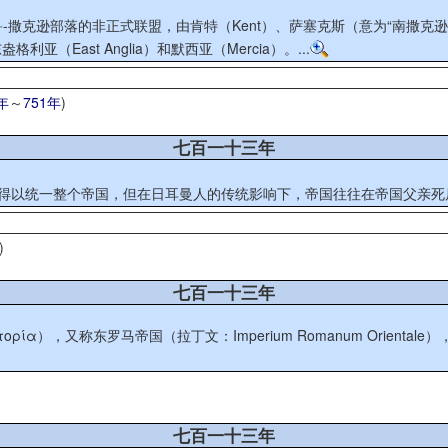
克逊部落的非正式联盟，由肯特（Kent）、萨塞克斯（意为“南撒克逊”，S
利亚（East Anglia）和默西亚（Mercia）。...
年
～
751年
)
七百一十三年
得以统一整个帝国，但在日耳曼人的传统影响下，帝国往往在帝国父亲死后
)
七百一十三年
ατορία），又称东罗马帝国（拉丁文：Imperium Romanum Ori
七百一十三年