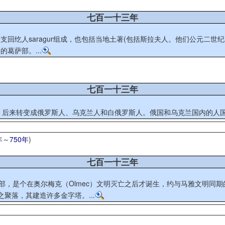
七百一十三年
回纥人saragur组成，也包括当地土著(包括斯拉夫人。他们公元二
葛萨部。...
七百一十三年
拉夫语族群，后来转变成俄罗斯人、乌克兰人和白俄罗斯人。俄国和乌克兰国内的
年
～
750年
)
七百一十三年
部，是个在奥尔梅克（Olmec）文明灭亡之后才诞生，约与马雅文明同期
聚落，其建造许多金字塔。...