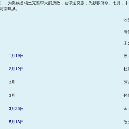
），为奚族首领土完整李大酺所败，被俘送突厥，为默啜所杀。七月，中
河南巩县。
沙
唐
宋
1月19日
改
2月12日
杜
3月
薛
3月
孙
3月25日
金
5月13日
改