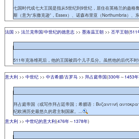
七国时代或七大王国是指从5世纪到9世纪，居住在英格兰的盎格鲁-撒
斯（意为“东撒克逊”，Essex）、诺森布里亚（Northumbria）、东盎格
法国
>>
法兰克帝国
/
中世纪的德意志
>>
墨洛温王朝
>>
丕平王朝
(
511
511年克洛维死后，他的王国被四个儿子瓜分。虽然他的后代不时
意大利
>>
中世纪
>>
中古希腊
/
古罗马
>>
拜占庭帝国
(
330年
～
1453年
拜占庭帝国（或写作拜占廷帝国；希腊语：Βυζαντινή αυτοκρ
纪欧洲历史最悠久的君主制国家。...
意大利
>>
中世纪的意大利
(
476年
～
1378年
)