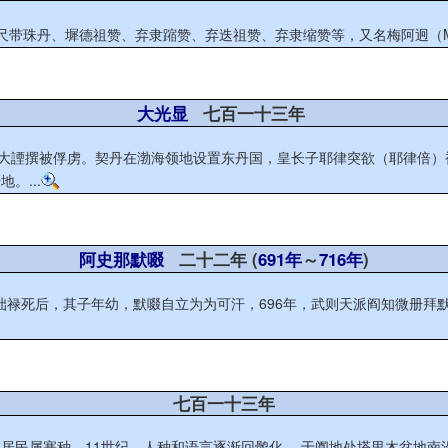
带珠丹、墀德祖赞、弃隶蹜赞、弃迭祖赞、弃隶缩赞等，又名梅阿迥（Mes-ag
大光显
七百一十三年
王大諲撰被俘虏。契丹在渤海领地设置东丹国，皇长子耶律突欲（耶律倍
。...
阿史那默啜
二十二年 (
691年
～
716年
)
骨咄禄死后，其子年幼，默啜自立为为可汗，696年，武则天派阎知微册
七百一十三年
于阗地处塔里木盆地南沿，东通且末、鄯善，西通莎车、疏勒，盛时领地包括今和田、皮