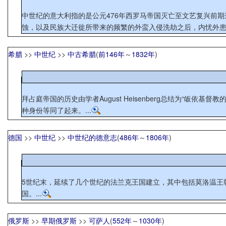
中世纪的意大利指的是公元476年西罗马帝国灭亡至文艺复兴前期
蚀，以及民族大迁徙所带来的频繁的外蛮入侵洗劫之后，内忧外患已
希腊
>>
中世纪
>>
中古希腊
(
前146年
～
1832年
)
拜占庭帝国的历史由学者August Heisenberg总结为“
种身份等同了起来。...
德国
>>
中世纪
>>
中世纪的德意志
(
486年
～
1806年
)
5世纪末，延续了几个世纪的法兰克王国建立，其中包括莫洛温王
国。...
俄罗斯
>>
早期俄罗斯
>>
可萨人
(
552年
～
1030年
)