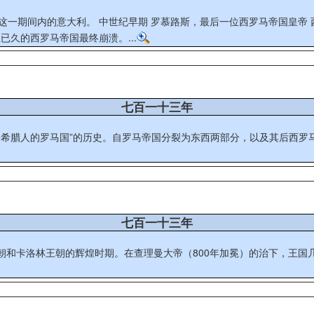
这一期间内的意大利。 中世纪早期 罗慕路斯，最后一位西罗马帝国皇帝
久的西罗马帝国最终崩溃。...
七百一十三年
皈依基督教的希腊人的罗马国”的历史。自罗马帝国分裂为东西两部分，以及其
七百一十三年
朝和卡洛林王朝的辉煌时期。在查理曼大帝（800年加冕）的治下，王国