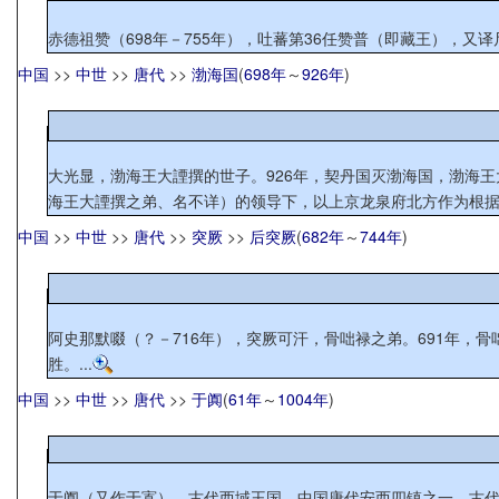
赤德祖赞（698年－755年），吐蕃第36任赞普（即藏王），又译尺
中国
>>
中世
>>
唐代
>>
渤海国
(
698年
～
926年
)
大光显，渤海王大諲撰的世子。926年，契丹国灭渤海国，渤海
海王大諲撰之弟、名不详）的领导下，以上京龙泉府北方作为根据地
中国
>>
中世
>>
唐代
>>
突厥
>>
后突厥
(
682年
～
744年
)
阿史那默啜（？－716年），突厥可汗，骨咄禄之弟。691年，
胜。...
中国
>>
中世
>>
唐代
>>
于阗
(
61年
～
1004年
)
于阗（又作于寘），古代西域王国，中国唐代安西四镇之一。古代居民属塞种。11世纪，人种和语言逐渐回鹘化。 