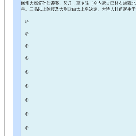
幽州大都督孙佺袭奚、契丹，至冷陉（今内蒙古巴林右旗西北
皇。三品以上除授及大刑政由太上皇决定。大诗人杜甫诞生于
◎
◎
◎
◎
◎
◎
◎
◎
◎