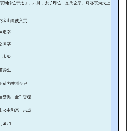
宗制传位于太子。八月，太子即位，是为玄宗。尊睿宗为太上
陀金山遣使入贡
休璟卒
之问卒
元太极
甫诞生
讷徒为并州长史
佺袭奚，全军皆覆
山公主和亲，未成
元延和