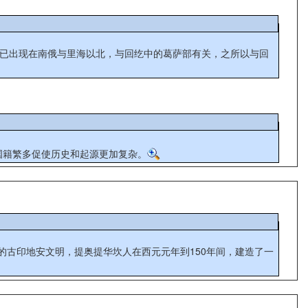
世纪已出现在南俄与里海以北，与回纥中的葛萨部有关，之所以与回
人国籍繁多促使历史和起源更加复杂。
的古印地安文明，提奥提华坎人在西元元年到150年间，建造了一