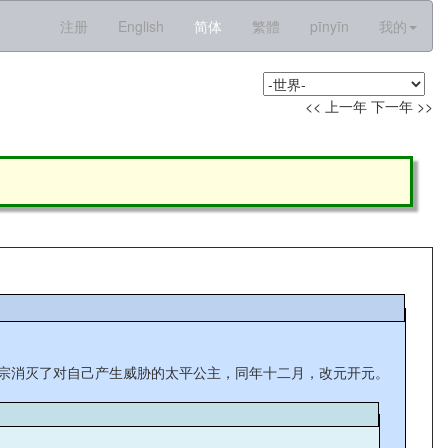
注册
English
简体
繁體
pīnyīn
我的
<< 上一年
下一年 >>
玄宗消灭了对自己产生威胁的太平公主，同年十二月，改元开元。