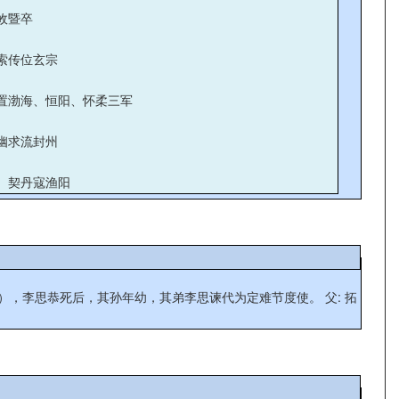
攸暨卒
索传位玄宗
置渤海、恒阳、怀柔三军
幽求流封州
、契丹寇渔阳
思恭死后，其孙年幼，其弟李思谏代为定难节度使。 父: 拓