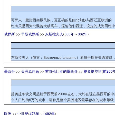
可萨人一般指西突厥民族，更正确的是由北匈奴与西迁至欧洲的一支
纥有关是因为北魏曾大破高车，逼迫他们西迁，没走的成为回纥中的
俄罗斯
>>
早期俄罗斯
>>
东斯拉夫人
(
500年
～
862年
)
东斯拉夫人（俄文：Восточные славяне）原属于斯
墨西哥
>>
美洲原住民
>>
前哥伦比亚的墨西哥
>>
提奥提华坎
(
前200
提奥提华坎文明起始于西元前200年左右，大约在现在墨西哥的中
个人口约为5万的城市，堪称是整个美洲地区最早存在的城市等级之
欧洲
>>
中世纪
(
476年
～
1492年
)