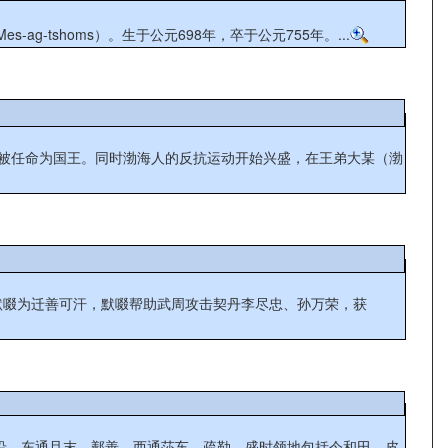
-tshoms）。生于公元698年，卒于公元755年。...
）被任命为国王。同时渤海人的反抗运动开始兴盛，在王弟大某（渤
拜默啜为迁善可汗，默啜帮助武周攻击契丹李尽忠、孙万荣，获