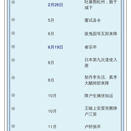
◎
吐蕃围松州，败于
2月26日
城下
◎
5月
覆试县令
◎
6月
拔曳固等五部来降
◎
6月19日
睿宗卒
◎
日本第九次遣使入
8月
唐
◎
契丹李失活、奚李
8月
大酺帅部来降
◎
10月
降户生擒张知运
◎
王晙上安置突厥降
10月
户三策
◎
11月
卢怀慎卒