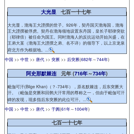
大光显
七百一十七年
大光显，渤海王大諲撰的世子。926年，契丹国灭渤海国，渤海
王大諲撰被俘虏。契丹在渤海领地设置东丹国，皇长子耶律突欲
（耶律倍）被任命为国王。同时渤海人的反抗运动开始兴盛，在
王弟大某（渤海王大諲撰之弟、名不详）的领导下，以上京龙泉
府北方作为根据地。...
中国
>>
中世
>>
唐代
>>
突厥
>>
后突厥
(
682年
～
744年
)
阿史那默棘连
元年 (
716年
～
734年
)
毗伽可汗(Bilge Khan)（？-734年），原名默棘连，后东突厥大
汗。（毗伽是突厥和回鹘大汗常用的尊称之一，但由于毗伽可汗
碑的发现，现多指后东突厥的此位可汗。...
中国
>>
中世
>>
唐代
>>
于阗
(
61年
～
1004年
)
七百一十七年