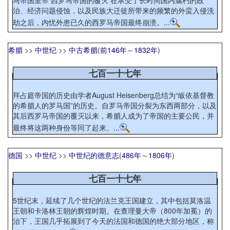
马帝国皇帝 西罗马帝国的覆灭 在承受了长时间国内腐朽的政
治、经济问题侵蚀，以及民族大迁徙所带来的频繁的外蛮入侵洗
劫之后，内忧外患已久的西罗马帝国最终崩溃。...
希腊
>>
中世纪
>>
中古希腊
(
前146年
～
1832年
)
七百一十七年
拜占庭帝国的历史由学者August Heisenberg总结为“皈依基督教
的希腊人的罗马国”的历史。自罗马帝国分裂为东西两部分，以及
其后西罗马帝国的覆灭以来，希腊人成为了帝国的主要公民，并
最终将这两种身份等同了起来。...
德国
>>
中世纪
>>
中世纪的德意志
(
486年
～
1806年
)
七百一十七年
5世纪末，延续了几个世纪的法兰克王国建立，其中包括莫洛温
王朝和卡洛林王朝的辉煌时期。在查理曼大帝（800年加冕）的
治下，王国几乎拓展到了今天的法国和德国的绝大部分地区，称