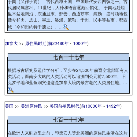
于阗（又作于寘），古代西域王国，中国唐代安西四镇之一。古
代居民属塞种。11世纪，人种和语言逐渐回鹘化。 于阗地处塔
里木盆地南沿，东通且末、鄯善，西通莎车、疏勒，盛时领地包
括今和田、皮山、墨玉、洛浦、策勒、于田、民丰等县市，都西
城（今和田约特干遗址）。...
加拿大
>>
原住民时期
(
前22480年
～
1000年
)
七百一十七年
根据考古研究及遗传学分析，至少在24,500年前育空北部即有人
类活动，而南安大略的人类活动可以追溯到公元前7,500年。旧
克罗平地和蓝鱼洞穴遗迹是加拿大境内最古老的人类居住地。...
美国
>>
美洲原住民
>>
美国前殖民时代
(
前10000年
～
1492年
)
七百一十七年
在欧洲人来到这里之前，印第安人等北美洲的原住民生活在这片