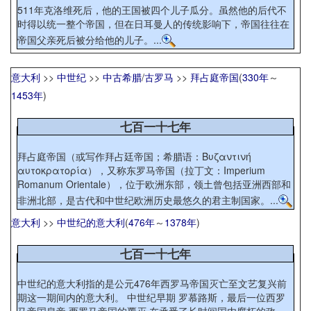
511年克洛维死后，他的王国被四个儿子瓜分。虽然他的后代不
时得以统一整个帝国，但在日耳曼人的传统影响下，帝国往往在
帝国父亲死后被分给他的儿子。...
意大利
>>
中世纪
>>
中古希腊
/
古罗马
>>
拜占庭帝国
(
330年
～
1453年
)
七百一十七年
拜占庭帝国（或写作拜占廷帝国；希腊语：Βυζαντινή
αυτοκρατορία），又称东罗马帝国（拉丁文：Imperium
Romanum Orientale），位于欧洲东部，领土曾包括亚洲西部和
非洲北部，是古代和中世纪欧洲历史最悠久的君主制国家。...
意大利
>>
中世纪的意大利
(
476年
～
1378年
)
七百一十七年
中世纪的意大利指的是公元476年西罗马帝国灭亡至文艺复兴前
期这一期间内的意大利。 中世纪早期 罗慕路斯，最后一位西罗