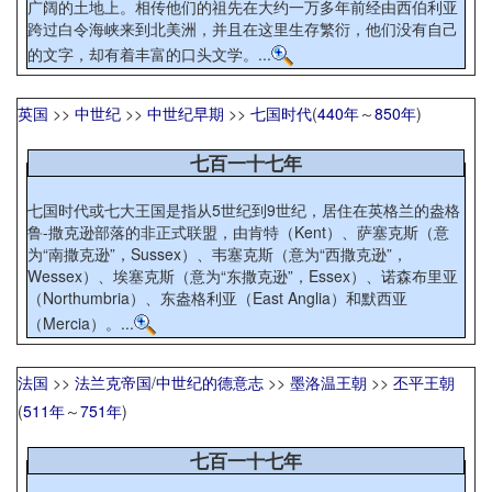
广阔的土地上。相传他们的祖先在大约一万多年前经由西伯利亚
跨过白令海峡来到北美洲，并且在这里生存繁衍，他们没有自己
的文字，却有着丰富的口头文学。...
英国
>>
中世纪
>>
中世纪早期
>>
七国时代
(
440年
～
850年
)
七百一十七年
七国时代或七大王国是指从5世纪到9世纪，居住在英格兰的盎格
鲁-撒克逊部落的非正式联盟，由肯特（Kent）、萨塞克斯（意
为“南撒克逊”，Sussex）、韦塞克斯（意为“西撒克逊”，
Wessex）、埃塞克斯（意为“东撒克逊”，Essex）、诺森布里亚
（Northumbria）、东盎格利亚（East Anglia）和默西亚
（Mercia）。...
法国
>>
法兰克帝国
/
中世纪的德意志
>>
墨洛温王朝
>>
丕平王朝
(
511年
～
751年
)
七百一十七年