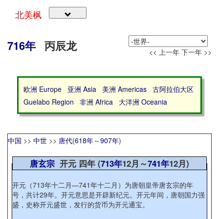
北美枫
716年
丙辰龙
<< 上一年
下一年 >>
欧洲 Europe
亚洲 Asia
美洲 Americas
古阿拉伯大区
Guelabo Region
非洲 Africa
大洋洲 Oceania
中国
>>
中世
>>
唐代
(
618年
～
907年
)
唐玄宗
开元 四年 (
713年
12月～
741年
12月)
开元（713年十二月—741年十二月）为唐朝皇帝唐玄宗的年
号，共计29年。开元意思是开辟新纪元。开元年间，唐朝国力强
盛，史称开元盛世，发行的货币为开元通宝。