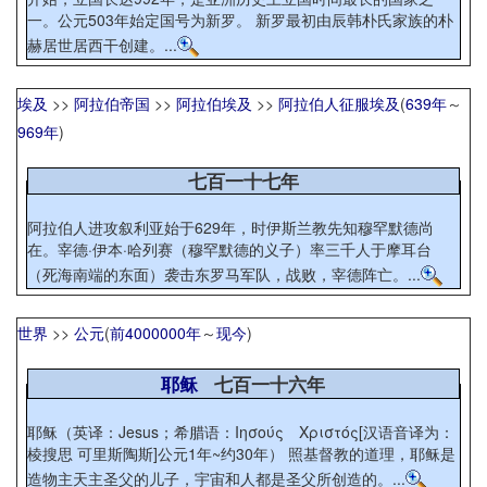
一。公元503年始定国号为新罗。 新罗最初由辰韩朴氏家族的朴
赫居世居西干创建。...
埃及
>>
阿拉伯帝国
>>
阿拉伯埃及
>>
阿拉伯人征服埃及
(
639年
～
969年
)
七百一十七年
阿拉伯人进攻叙利亚始于629年，时伊斯兰教先知穆罕默德尚
在。宰德·伊本·哈列赛（穆罕默德的义子）率三千人于摩耳台
（死海南端的东面）袭击东罗马军队，战败，宰德阵亡。...
世界
>>
公元
(
前4000000年
～
现今
)
耶稣
七百一十六年
耶稣（英译：Jesus；希腊语：Ιησούς Χριστός[汉语音译为：
棱搜思 可里斯陶斯]公元1年~约30年） 照基督教的道理，耶稣是
造物主天主圣父的儿子，宇宙和人都是圣父所创造的。...