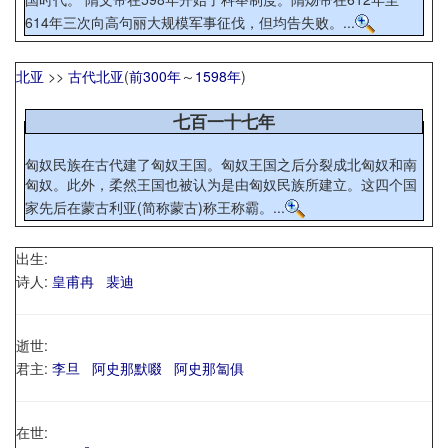
614年三次向高句丽大规模军事征伐，但均告失败。...
北亚
>>
古代北亚
(
前300年
～
1598年
)
七百一十七年
匈奴民族在古代建了匈奴王国。匈奴王国之后分裂成北匈奴和南
匈奴。此外，柔然王国也被认为是由匈奴民族所建立。这四个国
家先后在蒙古利亚(简称蒙古)称王称霸。...
出生:
诗人:
皇甫冉
裴迪
逝世:
君主:
李旦
阿史那默啜
阿史那匐俱
在世: