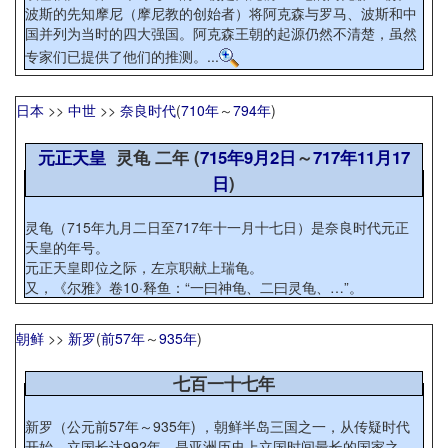
波斯的先知摩尼（摩尼教的创始者）将阿克森与罗马、波斯和中
国并列为当时的四大强国。阿克森王朝的起源仍然不清楚，虽然
专家们已提供了他们的推测。...
日本
>>
中世
>>
奈良时代
(
710年
～
794年
)
元正天皇
灵龟 二年 (
715年
9月2日
～
717年
11月17
日
)
灵龟（715年九月二日至717年十一月十七日）是奈良时代元正
天皇的年号。
元正天皇即位之际，左京职献上瑞龟。
又，《尔雅》卷10·释鱼：“一曰神龟、二曰灵龟、…”。
朝鲜
>>
新罗
(
前57年
～
935年
)
七百一十七年
新罗（公元前57年～935年) ，朝鲜半岛三国之一，从传疑时代
开始，立国长达992年，是亚洲历史上立国时间最长的国家之