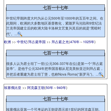
七百一十七年
中世纪早期跨度大约为从公元500年至1000年的五百年之间。在
此期间，欧洲的大多数地区基督教化，紧随罗马沦陷和9世纪法
兰克帝国建立后的欧洲大陆卡洛林文艺复兴其后的就是“黑暗时
代”。...
欧洲
>>
中世纪
/
拜占庭帝国
>>
拜占庭之光
(
476年
～
1025年
)
七百一十七年
很多人认为君士坦丁一世(公元306-337年在位)是第一个“拜占庭
皇帝”。是他于公元324年把帝国首都从尼克美狄亚迁到拜占庭，
并把后者重建为君士坦丁堡，也称Nova Roma(“新罗马”)。...
埃塞俄比亚
>>
阿克森王朝
(
50年
～
940年
)
七百一十七年
埃塞俄比亚第一个可考证的王朝是西元前1世纪的阿克森王朝。