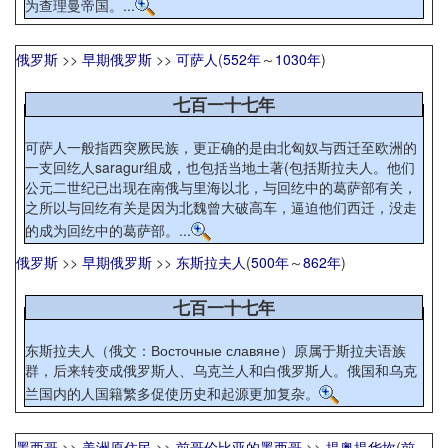
为查理曼帝国。...
俄罗斯
>>
早期俄罗斯
>>
可萨人
(
552年
～
1030年
)
七百一十七年
可萨人一般指西突厥民族，更正确的是由北匈奴与西迁至欧洲的
一支回纥人saragur组成，也包括当地土著(包括斯拉夫人。他们
公元二世纪已出现在南俄与里海以北，与回纥中的葛萨部有关，
之所以与回纥有关是因为北魏曾大破高车，逼迫他们西迁，没走
的成为回纥中的葛萨部。...
俄罗斯
>>
早期俄罗斯
>>
东斯拉夫人
(
500年
～
862年
)
七百一十七年
东斯拉夫人（俄文：Восточные славяне）原属于斯拉夫语族
群，后来转变成俄罗斯人、乌克兰人和白俄罗斯人。俄国和乌克
兰国内的人国籍繁多促使历史和起源更加复杂。
墨西哥
>>
美洲原住民
>>
前哥伦比亚的墨西哥
>>
提奥提华坎
(
前