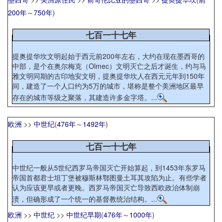
200年
～
750年
)
七百一十七年
提奥提华坎文明起始于西元前200年左右，大约在现在墨西哥的
中部，是个在奥尔梅克（Olmec）文明灭亡之后才诞生，约与马
雅文明同期的古印地安文明，提奥提华坎人在西元元年到150年
间，建造了一个人口约为5万的城市，堪称是整个美洲地区最早
存在的城市等级之聚落，其建造许多金字塔。...
欧洲
>>
中世纪
(
476年
～
1492年
)
七百一十七年
中世纪一般从5世纪西罗马帝国灭亡开始算起，到1453年东罗马
帝国首都君士坦丁堡被穆斯林鄂图曼土耳其攻陷为止。有些学者
认为应该更早或者更晚。西罗马帝国灭亡导致西欧政治体制崩
溃，但确形成了一个统一的基督教统治结构。...
欧洲
>>
中世纪
>>
中世纪早期
(
476年
～
1000年
)