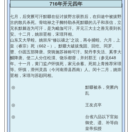
716年开元四年
七月，后突厥可汗默啜在征讨拔野古获胜后，在归途中被拔野
古的散兵杀死。骨咄禄之子阙特勒杀死默啜的儿子和亲信，立
兄长默棘连为可汗，是为毗伽可汗。开元三大士之善无畏到长
安。十二月，姚崇罢相，宋璟拜相。
山东又大旱蝗。姚崇斥“修以禳之”之说，再令捕蝗。六月，上
皇（睿宗）死（662－）。默啜大破拔曳固、回纥、同罗、
霫、仆固五部降唐。突骑施苏禄称可汗。契丹李失活、奚李大
酺降唐。使二人分任松漠、饶乐都督，并封郡王（参见648
年。十一月，黄门监卢怀慎死，家元余蓄。死前上青推荐宋璟
等。怀慎，滑州灵昌（今河南滑县西南）人。闰十二月，姚崇
罢相，宋璟与苏颋同相。
◎
默啜被杀，突厥内
乱
◎
王友贞卒
◎
台省六品以下官如
御史、遗、补等由
皇帝拟授