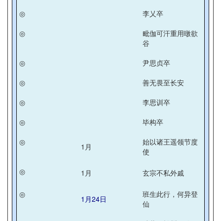
◎
李乂卒
◎
毗伽可汗重用暾欲
谷
◎
尹思贞卒
◎
善无畏至长安
◎
李思训卒
◎
毕构卒
◎
始以诸王遥领节度
1月
使
◎
1月
玄宗不私外戚
◎
班生此行，何异登
1月24日
仙