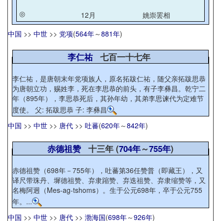
◎
12月
姚崇罢相
中国
>>
中世
>>
党项
(
564年
～
881年
)
李仁祐
七百一十七年
李仁祐，是唐朝末年党项族人，原名拓跋仁祐，随父亲拓跋思恭
为唐朝立功，赐姓李，死在李思恭的前头，有子李彝昌。乾宁二
年（895年），李思恭死后，其孙年幼，其弟李思谏代为定难节
度使。 父: 拓跋思恭 子: 李彝昌
中国
>>
中世
>>
唐代
>>
吐蕃
(
620年
～
842年
)
赤德祖赞
十三年 (
704年
～
755年
)
赤德祖赞（698年－755年），吐蕃第36任赞普（即藏王），又
译尺带珠丹、墀德祖赞、弃隶蹜赞、弃迭祖赞、弃隶缩赞等，又
名梅阿迥（Mes-ag-tshoms）。生于公元698年，卒于公元755
年。...
中国
>>
中世
>>
唐代
>>
渤海国
(
698年
～
926年
)