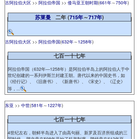
古阿拉伯大区
>>
阿拉伯帝国
>>
倭马亚王朝时期
(
661年
～
750年
)
苏莱曼
二年 (
715年
～
717年
)
古阿拉伯大区
>>
阿拉伯帝国
(
632年
～
1258年
)
七百一十七年
阿拉伯帝国（632年—1258年）是阿拉伯半岛上的阿拉伯人于中
世纪创建的一系列伊斯兰封建王朝。唐代以来的中国史书，如
《经行记》、《旧唐书》、《新唐书》、《宋史》、《辽史》
等，...
东亚
>>
中世
(
581年
～
1227年
)
七百一十七年
4世纪左右，朝鲜半岛进入了由高句丽、新罗及百济所组成的三
国时代。 隋文帝在598年开始了科举制度。隋炀帝在612年至