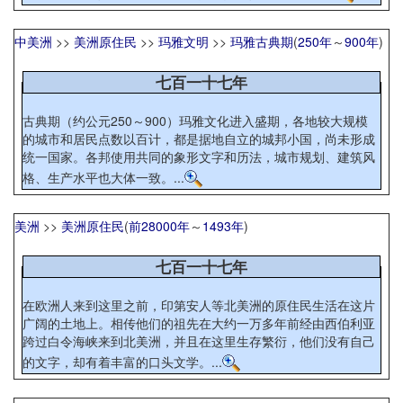
中美洲
>>
美洲原住民
>>
玛雅文明
>>
玛雅古典期
(
250年
～
900年
)
七百一十七年
古典期（约公元250～900）玛雅文化进入盛期，各地较大规模
的城市和居民点数以百计，都是据地自立的城邦小国，尚未形成
统一国家。各邦使用共同的象形文字和历法，城市规划、建筑风
格、生产水平也大体一致。...
美洲
>>
美洲原住民
(
前28000年
～
1493年
)
七百一十七年
在欧洲人来到这里之前，印第安人等北美洲的原住民生活在这片
广阔的土地上。相传他们的祖先在大约一万多年前经由西伯利亚
跨过白令海峡来到北美洲，并且在这里生存繁衍，他们没有自己
的文字，却有着丰富的口头文学。...