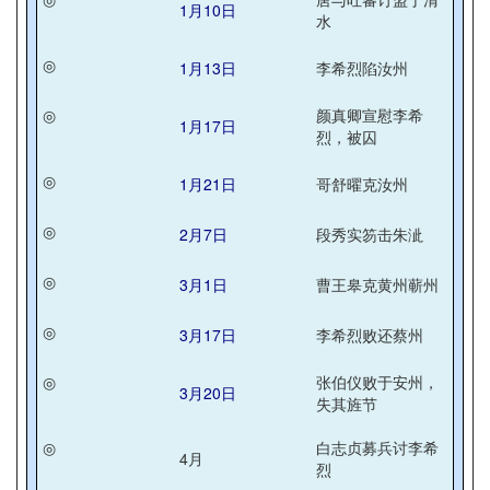
1月10日
水
◎
1月13日
李希烈陷汝州
◎
颜真卿宣慰李希
1月17日
烈，被囚
◎
1月21日
哥舒曜克汝州
◎
2月7日
段秀实笏击朱泚
◎
3月1日
曹王皋克黄州蕲州
◎
3月17日
李希烈败还蔡州
◎
张伯仪败于安州，
3月20日
失其旌节
◎
白志贞募兵讨李希
4月
烈