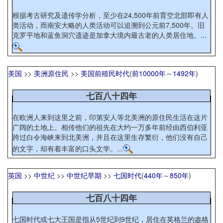
根据考古研究及遗传学分析，至少在24,500年前育空北部即有人
类活动，而南安大略的人类活动可以追溯到公元前7,500年。旧
克罗平地和蓝鱼洞穴遗迹是加拿大境内最古老的人类居住地。...
美国
>>
美洲原住民
>>
美国前殖民时代
(
前10000年
～
1492年
)
七百八十四年
在欧洲人来到这里之前，印第安人等北美洲的原住民生活在这片
广阔的土地上。相传他们的祖先在大约一万多年前经由西伯利亚
跨过白令海峡来到北美洲，并且在这里生存繁衍，他们没有自己
的文字，却有着丰富的口头文学。...
英国
>>
中世纪
>>
中世纪早期
>>
七国时代
(
440年
～
850年
)
七百八十四年
七国时代或七大王国是指从5世纪到9世纪，居住在英格兰的盎格