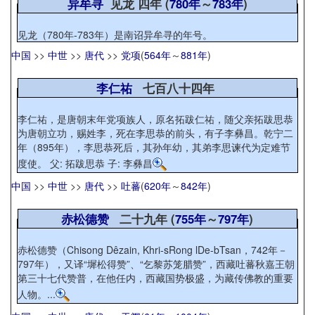
异牟寻
见龙 四年 (
780年
～
783年
)
见龙（780年-783年）是南诏异牟寻的年号。
中国
>>
中世
>>
唐代
>>
党项
(
564年
～
881年
)
李仁祐
七百八十四年
李仁祐，是唐朝末年党项族人，原名拓跋仁祐，随父亲拓跋思恭
为唐朝立功，赐姓李，死在李思恭的前头，有子李彝昌。乾宁二
年（895年），李思恭死后，其孙年幼，其弟李思谏代为定难节
度使。 父: 拓跋思恭 子: 李彝昌
中国
>>
中世
>>
唐代
>>
吐蕃
(
620年
～
842年
)
赤松德赞
二十九年 (
755年
～
797年
)
赤松德赞（Chisong Dêzain, Khri-sRong lDe-bTsan，742年－
797年），又译“墀松得赞”、“乞黎苏笼腊赞”，西藏吐蕃秋嘉王朝
第三十七代赞普，在他任内，西藏国势极盛，为藏传佛教的重要
人物。...