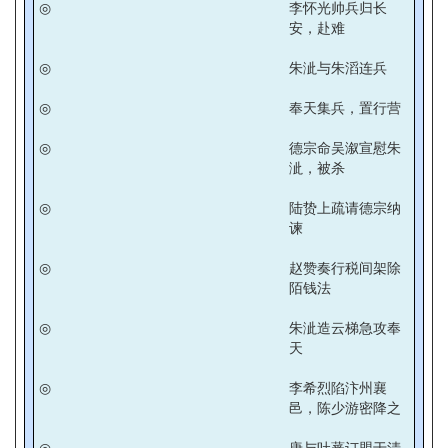
◎
李怀光帅兵归长
安，赴难
◎
朱泚与朱滔连兵
◎
奉天集兵，置行营
◎
德宗命吴溆宣慰朱
泚，被杀
◎
陆贽上疏请德宗纳
谏
◎
赵赞奏行税间架除
陌钱法
◎
朱泚造云梯急攻奉
天
◎
李希烈陷汴州襄
邑，陈少游密降之
◎
唐与吐蕃订盟于清