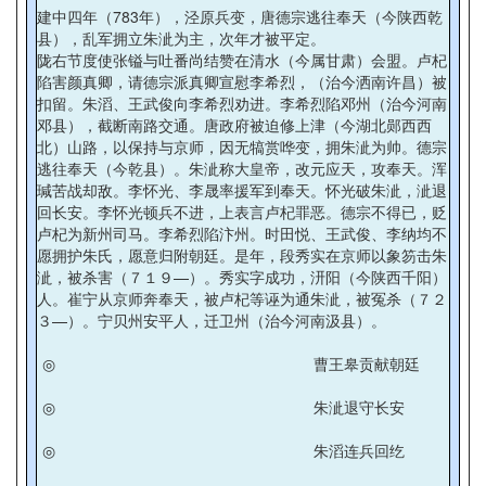
建中四年（783年），泾原兵变，唐德宗逃往奉天（今陕西乾
县），乱军拥立朱泚为主，次年才被平定。
陇右节度使张镒与吐番尚结赞在清水（今属甘肃）会盟。卢杞
陷害颜真卿，请德宗派真卿宣慰李希烈，（治今洒南许昌）被
扣留。朱滔、王武俊向李希烈劝进。李希烈陷邓州（治今河南
邓县），截断南路交通。唐政府被迫修上津（今湖北郧西西
北）山路，以保持与京师，因无犒赏哗变，拥朱泚为帅。德宗
逃往奉天（今乾县）。朱泚称大皇帝，改元应天，攻奉天。浑
瑊苦战却敌。李怀光、李晟率援军到奉天。怀光破朱泚，泚退
回长安。李怀光顿兵不进，上表言卢杞罪恶。德宗不得已，贬
卢杞为新州司马。李希烈陷汴州。时田悦、王武俊、李纳均不
愿拥护朱氏，愿意归附朝廷。是年，段秀实在京师以象笏击朱
泚，被杀害（７１９—）。秀实字成功，汧阳（今陕西千阳）
人。崔宁从京师奔奉天，被卢杞等诬为通朱泚，被冤杀（７２
３—）。宁贝州安平人，迁卫州（治今河南汲县）。
◎
曹王皋贡献朝廷
◎
朱泚退守长安
◎
朱滔连兵回纥