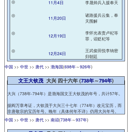
◎
11月4日
李晟帅兵入援奉天
◎
诸路援兵云集，奉
11月20日
天围解
◎
李怀光表责卢杞等
12月19日
罪，诏贬杞等
◎
王武俊田悦李纳密
12月24日
归朝廷
中国
>>
中世
>>
唐代
>>
渤海国
(
698年
～
926年
)
文王大钦茂
大兴 四十六年 (
738年
～
794年
)
大兴（738年-794年）是渤海国文王大钦茂的年号，共计57年。
据阎万章考证，大钦茂于大兴三十七年（774年）改元宝历，而
非唐敬宗的宝历年号。晚年（具体何年不详）仍用大兴年号。
中国
>>
中世
>>
唐代
>>
南诏
(
738年
～
937年
)