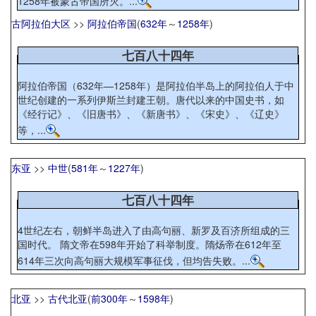
1258年被蒙古帝国所灭。...
古阿拉伯大区
>>
阿拉伯帝国
(
632年
～
1258年
)
七百八十四年
阿拉伯帝国（632年—1258年）是阿拉伯半岛上的阿拉伯人于中
世纪创建的一系列伊斯兰封建王朝。唐代以来的中国史书，如
《经行记》、《旧唐书》、《新唐书》、《宋史》、《辽史》
等，...
东亚
>>
中世
(
581年
～
1227年
)
七百八十四年
4世纪左右，朝鲜半岛进入了由高句丽、新罗及百济所组成的三
国时代。 隋文帝在598年开始了科举制度。隋炀帝在612年至
614年三次向高句丽大规模军事征伐，但均告失败。...
北亚
>>
古代北亚
(
前300年
～
1598年
)