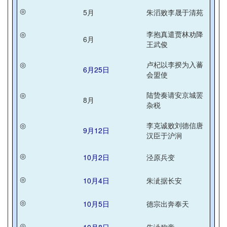
◎
5月
朱滔败李晟于清苑
◎
李抱真遣贾林劝降
6月
王武俊
◎
卢杞以李揆为入蕃
6月25日
会盟使
◎
陆贽奏请安京城罢
8月
杂税
◎
李克诚败刘德信唐
9月12日
汉臣于沪涧
◎
10月2日
泾原兵变
◎
10月4日
朱泚据长安
◎
10月5日
德宗出奔奉天
◎