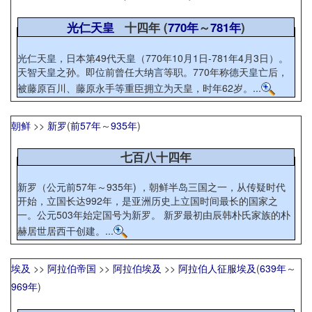
光仁天皇
十四年 (
770年
～
781年
)
光仁天皇，日本第49代天皇（770年10月1日-781年4月3日）。
天智天皇之孙。即位前曾任大纳言等职。770年称德天皇亡后，
被藤原百川、藤原永手等重臣拥立为天皇，时年62岁。...
朝鲜
>>
新罗
(
前57年
～
935年
)
七百八十四年
新罗（公元前57年～935年) ，朝鲜半岛三国之一，从传疑时代
开始，立国长达992年，是亚洲历史上立国时间最长的国家之
一。公元503年始定国号为新罗。 新罗最初由辰韩朴氏家族的朴
赫居世居西干创建。...
埃及
>>
阿拉伯帝国
>>
阿拉伯埃及
>>
阿拉伯人征服埃及
(
639年
～
969年
)