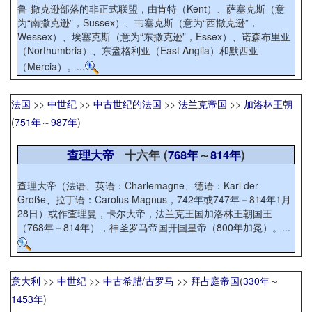
鲁-撒克逊部落的非正式联盟，由肯特（Kent）、萨塞克斯（意
为“南撒克逊”，Sussex）、韦塞克斯（意为“西撒克逊”，
Wessex）、埃塞克斯（意为“东撒克逊”，Essex）、诺森布里亚
（Northumbria）、东盎格利亚（East Anglia）和默西亚
（Mercia）。...
法国
>>
中世纪
>>
中古世纪的法国
>>
法兰克帝国
>>
加洛林王朝
(
751年
～
987年
)
查理大帝
十六年 (
768年
～
814年
)
查理大帝（法语、英语：Charlemagne、德语：Karl der
Große、拉丁语：Carolus Magnus，742年或747年－814年1月
28日）或作查理曼，卡尔大帝，法兰克王国加洛林王朝国王
（768年－814年），神圣罗马帝国开国皇帝（800年加冕）。...
意大利
>>
中世纪
>>
中古希腊
/
古罗马
>>
拜占庭帝国
(
330年
～
1453年
)