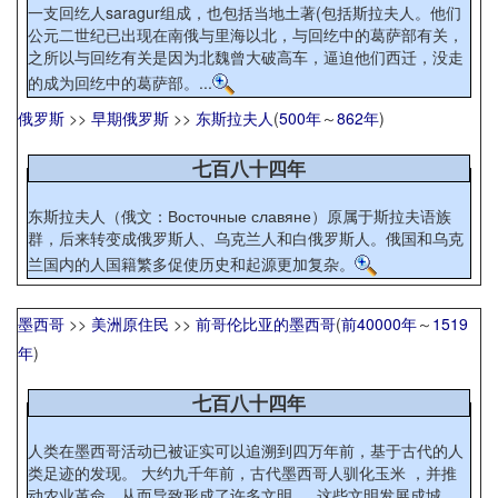
一支回纥人saragur组成，也包括当地土著(包括斯拉夫人。他们
公元二世纪已出现在南俄与里海以北，与回纥中的葛萨部有关，
之所以与回纥有关是因为北魏曾大破高车，逼迫他们西迁，没走
的成为回纥中的葛萨部。...
俄罗斯
>>
早期俄罗斯
>>
东斯拉夫人
(
500年
～
862年
)
七百八十四年
东斯拉夫人（俄文：Восточные славяне）原属于斯拉夫语族
群，后来转变成俄罗斯人、乌克兰人和白俄罗斯人。俄国和乌克
兰国内的人国籍繁多促使历史和起源更加复杂。
墨西哥
>>
美洲原住民
>>
前哥伦比亚的墨西哥
(
前40000年
～
1519
年
)
七百八十四年
人类在墨西哥活动已被证实可以追溯到四万年前，基于古代的人
类足迹的发现。 大约九千年前，古代墨西哥人驯化玉米 ，并推
动农业革命，从而导致形成了许多文明 。 这些文明发展成城