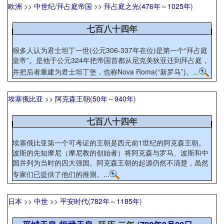
欧洲
>>
中世纪
/
拜占庭帝国
>>
拜占庭之光
(
476年
～
1025年
)
七百八十四年
很多人认为君士坦丁一世(公元306-337年在位)是第一个“拜占庭
皇帝”。是他于公元324年把帝国首都从尼克美狄亚迁到拜占庭，
并把后者重建为君士坦丁堡，也称Nova Roma(“新罗马”)。...
埃塞俄比亚
>>
阿克森王朝
(
50年
～
940年
)
七百八十四年
埃塞俄比亚第一个可考证的王朝是西元前1世纪的阿克森王朝。
波斯的先知摩尼（摩尼教的创始者）将阿克森与罗马、波斯和中
国并列为当时的四大强国。阿克森王朝的起源仍然不清楚，虽然
专家们已提供了他们的推测。...
日本
>>
中世
>>
平安时代
(
782年
～
1185年
)