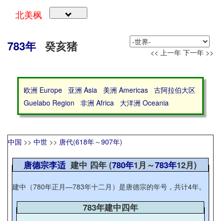
北美枫
783年
癸亥猪
<< 上一年
下一年 >>
欧洲 Europe
亚洲 Asia
美洲 Americas
古阿拉伯大区
Guelabo Region
非洲 Africa
大洋洲 Oceania
中国
>>
中世
>>
唐代
(
618年
～
907年
)
唐德宗李适
建中 四年 (
780年
1月～
783年
12月)
建中（780年正月—783年十二月）是唐德宗的年号，共计4年。
783年建中四年