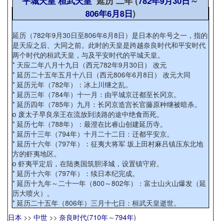
平城天皇
桓武天皇
延历 二年 (
782年
9月30日
～
806年
6月8日
)
延历（782年9月30日至806年6月8日）是日本的年号之一，指的
是天应之后、大同之前。此时的天皇是跨越奈良时代和平安时代
两个时代的桓武天皇，与及平安时代的平城天皇。
* 天应二年八月十九日（西元782年9月30日） 改元
* 延历二十五年五月十八日（西元806年6月8日） 改元大同
* 延历元年（782年）：冰上川继之乱。
* 延历三年（784年）十一月：由平城京迁都至长冈京。
* 延历四年（785年）九月：长冈京造宫长官藤原种继被暗杀。
o 废太子早良亲王在流放到淡路的途中绝食而死。
* 延历七年（788年）：最澄在比睿山创建延历寺。
* 延历十三年（794年）十月二十二日：迁都平安京。
* 延历十六年（797年）：征夷大将军 坂上田村麻吕镇压东北地
方的虾夷地区。
o 虾夷平定后，在陆奥国筑胆泽城，设置镇守府。
* 延历十六年（797年）：续日本纪完成。
* 延历十九年～二十一年（800～802年）：富士山火山爆发（延
历大喷火）。
* 延历二十五年（806年）三月十七日：桓武天皇逝世。
日本
>>
中世
>>
奈良时代
(
710年
～
794年
)