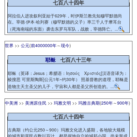
七百八十四年
阿拉伯人进攻叙利亚始于629年，时伊斯兰教先知穆罕默德尚
在。宰德·伊本·哈列赛（穆罕默德的义子）率三千人于摩耳台
（死海南端的东面）袭击东罗马军队，战败，宰德阵亡。...
世界
>>
公元
(
前4000000年
～
现今
)
耶稣
七百八十三年
耶稣（英译：Jesus；希腊语：Ιησούς Χριστός[汉语音译为：
棱搜思 可里斯陶斯]公元1年~约30年） 照基督教的道理，耶稣是
造物主天主圣父的儿子，宇宙和人都是圣父所创造的。...
中美洲
>>
美洲原住民
>>
玛雅文明
>>
玛雅古典期
(
250年
～
900年
)
七百八十四年
古典期（约公元250～900）玛雅文化进入盛期，各地较大规模
的城市和居民点数以百计，都是据地自立的城邦小国，尚未形成