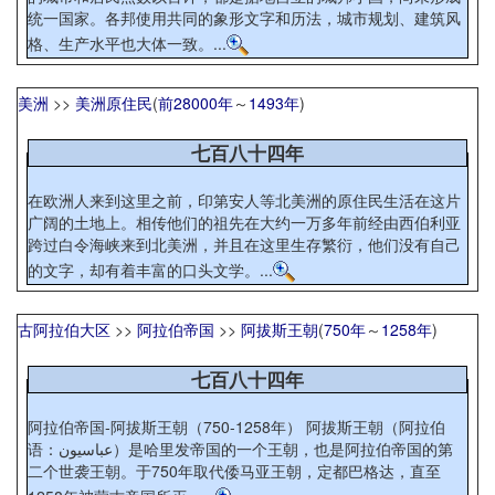
统一国家。各邦使用共同的象形文字和历法，城市规划、建筑风
格、生产水平也大体一致。...
美洲
>>
美洲原住民
(
前28000年
～
1493年
)
七百八十四年
在欧洲人来到这里之前，印第安人等北美洲的原住民生活在这片
广阔的土地上。相传他们的祖先在大约一万多年前经由西伯利亚
跨过白令海峡来到北美洲，并且在这里生存繁衍，他们没有自己
的文字，却有着丰富的口头文学。...
古阿拉伯大区
>>
阿拉伯帝国
>>
阿拔斯王朝
(
750年
～
1258年
)
七百八十四年
阿拉伯帝国-阿拔斯王朝（750-1258年） 阿拔斯王朝（阿拉伯
语：عباسيون）是哈里发帝国的一个王朝，也是阿拉伯帝国的第
二个世袭王朝。于750年取代倭马亚王朝，定都巴格达，直至