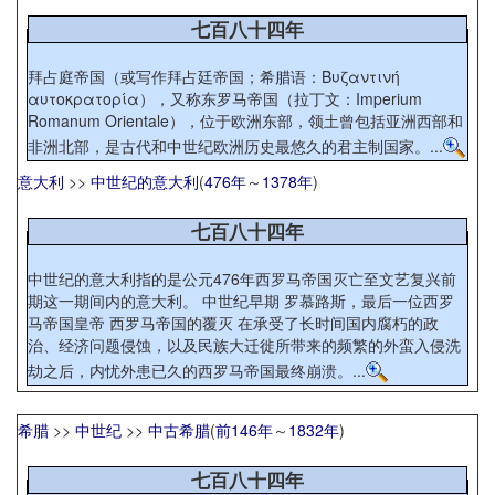
七百八十四年
拜占庭帝国（或写作拜占廷帝国；希腊语：Βυζαντινή
αυτοκρατορία），又称东罗马帝国（拉丁文：Imperium
Romanum Orientale），位于欧洲东部，领土曾包括亚洲西部和
非洲北部，是古代和中世纪欧洲历史最悠久的君主制国家。...
意大利
>>
中世纪的意大利
(
476年
～
1378年
)
七百八十四年
中世纪的意大利指的是公元476年西罗马帝国灭亡至文艺复兴前
期这一期间内的意大利。 中世纪早期 罗慕路斯，最后一位西罗
马帝国皇帝 西罗马帝国的覆灭 在承受了长时间国内腐朽的政
治、经济问题侵蚀，以及民族大迁徙所带来的频繁的外蛮入侵洗
劫之后，内忧外患已久的西罗马帝国最终崩溃。...
希腊
>>
中世纪
>>
中古希腊
(
前146年
～
1832年
)
七百八十四年