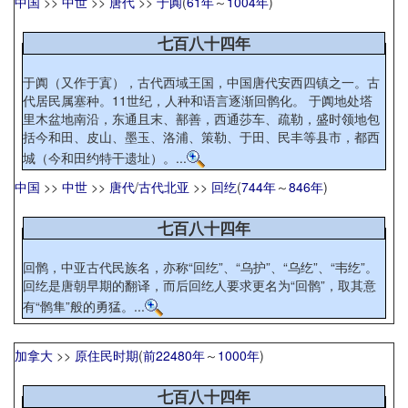
中国
>>
中世
>>
唐代
>>
于阗
(
61年
～
1004年
)
七百八十四年
于阗（又作于寘），古代西域王国，中国唐代安西四镇之一。古
代居民属塞种。11世纪，人种和语言逐渐回鹘化。 于阗地处塔
里木盆地南沿，东通且末、鄯善，西通莎车、疏勒，盛时领地包
括今和田、皮山、墨玉、洛浦、策勒、于田、民丰等县市，都西
城（今和田约特干遗址）。...
中国
>>
中世
>>
唐代
/
古代北亚
>>
回纥
(
744年
～
846年
)
七百八十四年
回鹘，中亚古代民族名，亦称“回纥”、“乌护”、“乌纥”、“韦纥”。
回纥是唐朝早期的翻译，而后回纥人要求更名为“回鹘”，取其意
有“鹘隼”般的勇猛。...
加拿大
>>
原住民时期
(
前22480年
～
1000年
)
七百八十四年