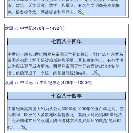
市、建筑、天文研究、数学、和军队。有名的文明像是奥尔梅
克、提奥提华坎、阿兹提克和马雅人。
欧洲
>>
中世纪
(
476年
～
1492年
)
七百八十四年
中世纪一般从5世纪西罗马帝国灭亡开始算起，到1453年东罗马
帝国首都君士坦丁堡被穆斯林鄂图曼土耳其攻陷为止。有些学者
认为应该更早或者更晚。西罗马帝国灭亡导致西欧政治体制崩
溃，但确形成了一个统一的基督教统治结构。...
欧洲
>>
中世纪
>>
中世纪早期
(
476年
～
1000年
)
七百八十四年
中世纪早期跨度大约为从公元500年至1000年的五百年之间。在
此期间，欧洲的大多数地区基督教化，紧随罗马沦陷和9世纪法
兰克帝国建立后的欧洲大陆卡洛林文艺复兴其后的就是“黑暗时
代”。...