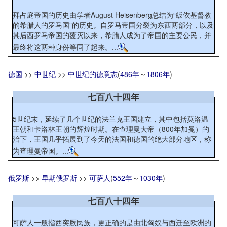
拜占庭帝国的历史由学者August Heisenberg总结为“皈依基督教
的希腊人的罗马国”的历史。自罗马帝国分裂为东西两部分，以及
其后西罗马帝国的覆灭以来，希腊人成为了帝国的主要公民，并
最终将这两种身份等同了起来。...
德国
>>
中世纪
>>
中世纪的德意志
(
486年
～
1806年
)
七百八十四年
5世纪末，延续了几个世纪的法兰克王国建立，其中包括莫洛温
王朝和卡洛林王朝的辉煌时期。在查理曼大帝（800年加冕）的
治下，王国几乎拓展到了今天的法国和德国的绝大部分地区，称
为查理曼帝国。...
俄罗斯
>>
早期俄罗斯
>>
可萨人
(
552年
～
1030年
)
七百八十四年
可萨人一般指西突厥民族，更正确的是由北匈奴与西迁至欧洲的