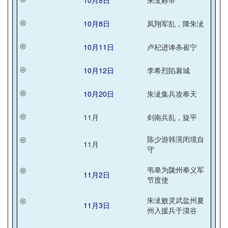
10月8日
朱泚称帝
◎
10月8日
凤翔军乱，降朱泚
◎
10月11日
卢杞进谗杀崔宁
◎
10月12日
李希烈陷襄城
◎
10月20日
朱泚集兵攻奉天
◎
11月
剑南兵乱，旋平
◎
陈少游韩滉闭境自
11月
守
◎
韦皋为陇州奉义军
11月2日
节度使
◎
朱泚败灵武盐州夏
11月3日
州入援兵于漠谷