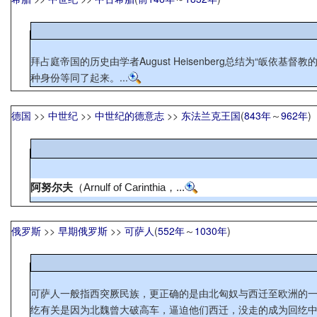
拜占庭帝国的历史由学者August Heisenberg总结为“
种身份等同了起来。...
德国
>>
中世纪
>>
中世纪的德意志
>>
东法兰克王国
(
843年
～
962年
)
阿努尔夫
（Arnulf of Carinthia，...
俄罗斯
>>
早期俄罗斯
>>
可萨人
(
552年
～
1030年
)
可萨人一般指西突厥民族，更正确的是由北匈奴与西迁至欧洲的一支
纥有关是因为北魏曾大破高车，逼迫他们西迁，没走的成为回纥中的