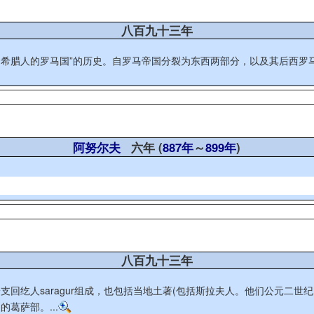
八百九十三年
皈依基督教的希腊人的罗马国”的历史。自罗马帝国分裂为东西两部分，以及其
阿努尔夫
六年 (
887年
～
899年
)
八百九十三年
回纥人saragur组成，也包括当地土著(包括斯拉夫人。他们公元二
葛萨部。...