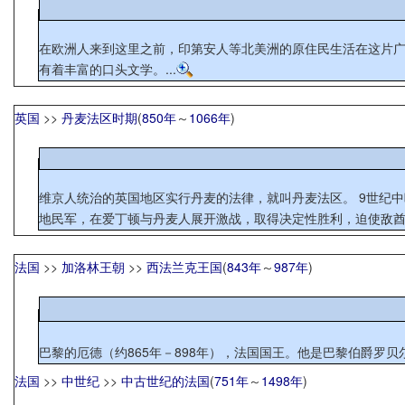
在欧洲人来到这里之前，印第安人等北美洲的原住民生活在这片
有着丰富的口头文学。...
英国
>>
丹麦法区时期
(
850年
～
1066年
)
维京人统治的英国地区实行丹麦的法律，就叫丹麦法区。 9世纪中叶，丹麦人人侵不列颠，攻城掠地，势头凶猛。871年，才能杰出的阿尔弗烈德登上威塞克斯王位，经过多方努力，他于876年5月率领各
地民军，在爱丁顿与丹麦人展开激战，取得决定性胜利，迫使敌酋签
法国
>>
加洛林王朝
>>
西法兰克王国
(
843年
～
987年
)
法国
>>
中世纪
>>
中古世纪的法国
(
751年
～
1498年
)