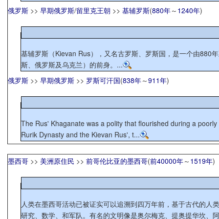
俄罗斯
>>
早期俄罗斯
/
留里克王朝
>>
基辅罗斯
(
880年
～
1240年
)
基辅罗斯（Kievan Rus），又名古罗斯、罗斯国，是一个由880年至12世纪中叶，以基辅为首
斯、俄罗斯及乌克兰）的前身。...
俄罗斯
>>
早期俄罗斯
>>
罗斯可汗国
(
838年
～
911年
)
The Rus' Khaganate was a polity that flourished during a poorly
Rurik Dynasty and the Kievan Rus', t...
墨西哥
>>
美洲原住民
>>
前哥伦比亚的墨西哥
(
前40000年
～
1519年
)
人类在墨西哥活动已被证实可以追溯到四万年前，基于古代的人类足迹的发现。 大约九千年前，古代墨西哥人驯化玉米 ，并推动农业革命，从而导致形成了许多文明 
研究、数学、和军队。有名的文明像是奥尔梅克、提奥提华坎、