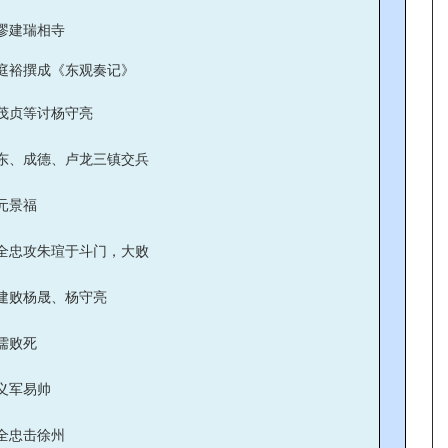
谬建瑞相寺
庭裕撰成《东观奏记》
茂贞等讨杨守亮
东、成德、卢龙三镇交兵
元景福
全忠攻朱瑄于斗门，大败
建败杨晟、杨守亮
儒败死
义军易帅
全忠击徐州