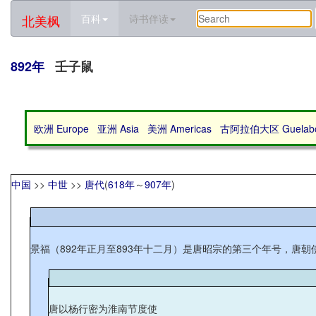
北美枫
百科
诗书伴读
892年
壬子鼠
欧洲 Europe
亚洲 Asia
美洲 Americas
古阿拉伯大区 Guelabo 
中国
>>
中世
>>
唐代
(
618年
～
907年
)
景福（892年正月至893年十二月）是唐昭宗的第三个年号，唐
唐以杨行密为淮南节度使