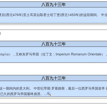
八百九十三年
坦丁堡(西元1453年)的这段期间。 中古时期，涵盖了数来个动荡不安的年代： 486 年法兰克人墨洛温家
)
八百九十三年
ατορία），又称东罗马帝国（拉丁文：Imperium Romanum Ori
八百九十三年
这一期间内的意大利。 中世纪早期 罗慕路斯，最后一位西罗马帝国皇帝
久的西罗马帝国最终崩溃。...