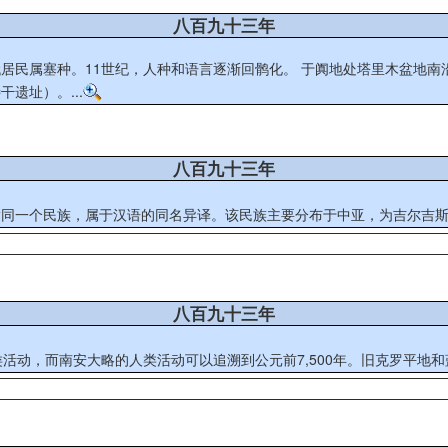
八百九十三年
于阗地处塔里木盆地南沿，东通且末、鄯善，西通莎车、疏勒，盛时领地包括今和田、皮
遗址）。...
八百九十三年
ргыз / قىرعىز），与吉尔吉斯族是指同一个民族，属于汉语的同名异译。该民族主要分布于中
八百九十三年
类活动，而南安大略的人类活动可以追溯到公元前7,500年。旧克罗平地和