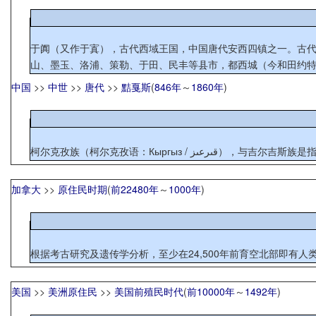
于阗（又作于寘），古代西域王国，中国唐代安西四镇之一。古代居民属塞种。11世纪，人种和语言逐渐回鹘化。 
山、墨玉、洛浦、策勒、于田、民丰等县市，都西城（今和田约特干
中国
>>
中世
>>
唐代
>>
黠戛斯
(
846年
～
1860年
)
柯尔克孜族（柯尔克孜语：Кы
加拿大
>>
原住民时期
(
前22480年
～
1000年
)
根据考古研究及遗传学分析，至少在24,500年前育空北部即有人
美国
>>
美洲原住民
>>
美国前殖民时代
(
前10000年
～
1492年
)