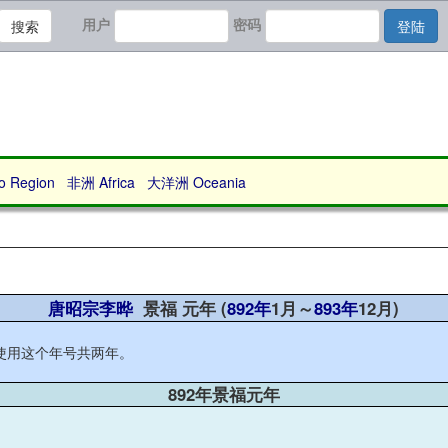
用户
密码
搜索
登陆
Region
非洲 Africa
大洋洲 Oceania
唐昭宗李晔
景福 元年 (
892年
1月～
893年
12月)
朝使用这个年号共两年。
892年景福元年