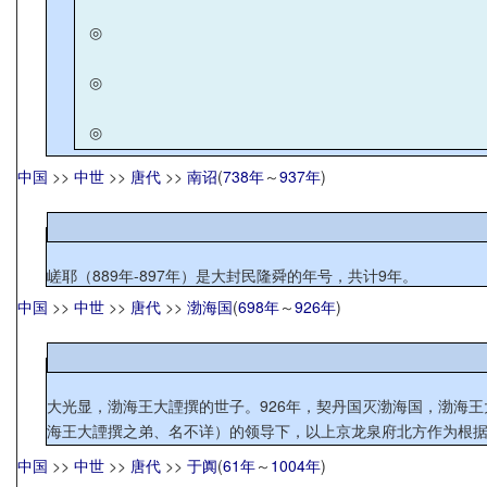
◎
◎
◎
中国
>>
中世
>>
唐代
>>
南诏
(
738年
～
937年
)
嵯耶（889年-897年）是大封民隆舜的年号，共计9年。
中国
>>
中世
>>
唐代
>>
渤海国
(
698年
～
926年
)
大光显，渤海王大諲撰的世子。926年，契丹国灭渤海国，渤海
海王大諲撰之弟、名不详）的领导下，以上京龙泉府北方作为根据地
中国
>>
中世
>>
唐代
>>
于阗
(
61年
～
1004年
)