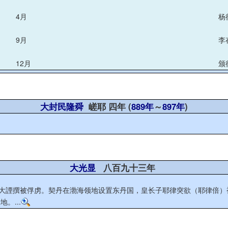
4月
杨
9月
李
12月
颁
大封民隆舜
嵯耶 四年 (
889年
～
897年
)
大光显
八百九十三年
王大諲撰被俘虏。契丹在渤海领地设置东丹国，皇长子耶律突欲（耶律倍
。...