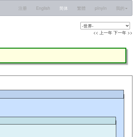
注册
English
简体
繁體
pīnyīn
我的
<< 上一年
下一年 >>