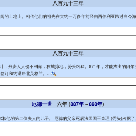
八百九十三年
广阔的土地上。相传他们的祖先在大约一万多年前经由西伯利亚跨过白令
八百九十三年
订和约退居北英格兰。...
厄德一世
六年 (
887年
～
898年
)
巴黎的厄德（约865年－898年），法国国王。他是巴黎伯爵罗贝尔和他的第二位夫人的儿子。 厄德的父亲死后法