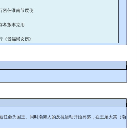
行密任淮南节度使
存孝叛李克用
行《景福崇玄历》
）被任命为国王。同时渤海人的反抗运动开始兴盛，在王弟大某（渤