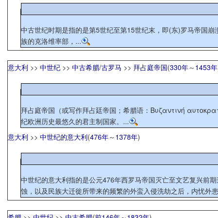
中古世纪时期是指的是第5世纪至第15世纪末，即(东)罗马帝国崩溃后(西元476年)至土耳其佔取君士
族的克洛维率部，...
意大利
>>
中世纪
>>
中古希腊
/
古罗马
>>
拜占庭帝国
(
330年
～
1453年
拜占庭帝国（或写作拜占廷帝国；希腊语：Βυζαντινή αυτοκρ
纪欧洲历史最悠久的君主制国家。...
意大利
>>
中世纪的意大利
(
476年
～
1378年
)
中世纪的意大利指的是公元476年西罗马帝国灭亡至文艺复兴前期
蚀，以及民族大迁徙所带来的频繁的外蛮入侵洗劫之后，内忧外患已
希腊
>>
中世纪
>>
中古希腊
(
前146年
～
1832年
)