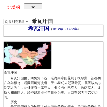
北美枫
希瓦汗国
希瓦汗国
(
1512年
～
1785年
)
希瓦汗国
希瓦汗国位于阿姆河下游，咸海南岸的花剌子模绿洲，首都初
在乌尔根奇，后因阿姆河改道，于16世纪末迁至希瓦。居民以乌兹
别克人为主，此外还有土库曼人、卡拉卡尔巴克人、哈萨克人、波
斯人和俄国人。经济以农业和畜牧业为主。人口在50万至70万之
间。
历史
希瓦汗国所在的地区古代为花剌子模的领土，后花剌子模先后