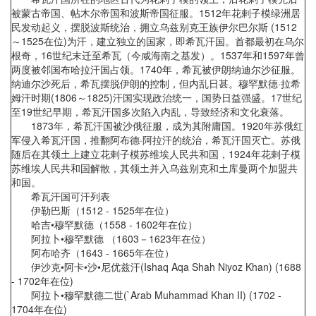
被蒙古帝国、帖木尔帝国和波斯帝国征服。1512年花剌子模绿洲居
民发动起义，摆脱波斯统治，拥立乌兹别克王族伊尔巴尔斯 (1512
～1525在位)为汗，建立独立的国家，即希瓦汗国。首都最初在乌尔
根奇，16世纪末迁至希瓦（今咸海南之基发）。1537年和1597年曾
两度被邻国布哈拉汗国占领。1740年，希瓦被伊朗纳迪尔沙征服。
纳迪尔沙死后，希瓦摆脱伊朗的控制，但内乱日甚。穆罕默德·拉希
姆汗时期(1806～1825)汗国实现政治统一，国势日益强盛。17世纪
至19世纪早期，希瓦汗国多次陷入内乱，导致经济和文化衰落。
1873年，希瓦汗国被沙俄征服，成为其附庸国。1920年苏俄红
军侵入希瓦汗国，推翻阿布德·阿拉汗的统治，希瓦汗国灭亡。苏俄
随后在其领土上建立花剌子模苏维埃人民共和国，1924年花剌子模
苏维埃人民共和国解散，其领土并入乌兹别克和土库曼两个加盟共
和国。
希瓦汗国可汗列表
伊勒巴斯（1512 - 1525年在位）
哈吉•穆罕默德（1558 - 1602年在位）
阿拉卜•穆罕默德 （1603－1623年在位）
阿布哈齐（1643 - 1665年在位）
伊沙克•阿卡•沙•尼优兹汗(Ishaq Aqa Shah Niyoz Khan) (1688
- 1702年在位)
阿拉卜•穆罕默德二世(`Arab Muhammad Khan II) (1702 -
1704年在位)