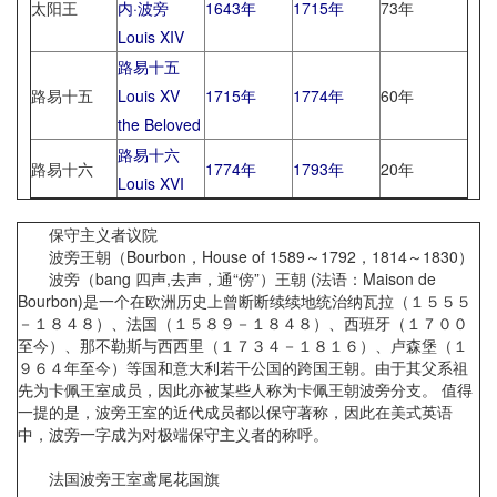
太阳王
内·波旁
1643年
1715年
73年
Louis XIV
路易十五
路易十五
Louis XV
1715年
1774年
60年
the Beloved
路易十六
路易十六
1774年
1793年
20年
Louis XVI
保守主义者议院
波旁王朝（Bourbon，House of 1589～1792，1814～1830）
波旁（bang 四声,去声，通“傍”）王朝 (法语：Maison de
Bourbon)是一个在欧洲历史上曾断断续续地统治纳瓦拉（１５５５
－１８４８）、法国（１５８９－１８４８）、西班牙（１７００
至今）、那不勒斯与西西里（１７３４－１８１６）、卢森堡（１
９６４年至今）等国和意大利若干公国的跨国王朝。由于其父系祖
先为卡佩王室成员，因此亦被某些人称为卡佩王朝波旁分支。 值得
一提的是，波旁王室的近代成员都以保守著称，因此在美式英语
中，波旁一字成为对极端保守主义者的称呼。
法国波旁王室鸢尾花国旗