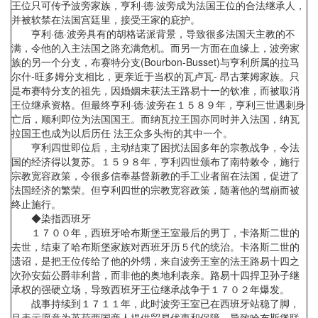
王位只可传予波旁家族，亨利·德·波旁成为法国王位的合法继承人，
并被软禁在法国宫廷里，接受王家的庇护。
亨利·德·波旁具有的胡格诺派背景，导致很多法国天主教的不
满，令他的入主法国之路充满危机。而另一方面在血缘上，波旁家
族的另一个分支，布赛特分支(Bourbon-Busset)与亨利所属的拉马
尔什-旺多姆分支相比，更亲近于当权的瓦卢瓦- 昂古莱姆家族。只
是布赛特分支的祖先，因婚姻未获法王路易十一的钦准，而被取消
王位继承资格。但最终亨利·德·波旁在１５８９年，亨利三世遇刺身
亡后，顺利即位为法国国王。而纳瓦拉王国亦同时并入法国，纳瓦
拉国王也成为以后历任 法王众多头衔的其中一个。
亨利四世即位后，主动结束了困扰法国多年的宗教战争，令法
国的经济得以复苏。１５９８年，亨利四世颁布了南特敕令，施行
宗教宽容政策，令很多信奉基督新教的手工业者留在法国，促进了
法国经济的繁荣。但亨利四世的宗教宽容政策，随著他的驾崩而被
终止施行。
◆染指西班牙
１７００年，西班牙哈布斯堡王室最后的男丁，卡洛斯二世的
去世，结束了哈布斯堡家族对西班牙历５代的统治。卡洛斯二世的
遗诏，是把王位传给了他的外甥，来自波旁王室的法王路易十四之
次孙安茹公爵菲利普，而非他的奥地利表亲。路易十四捍卫孙子继
承权的强硬立场，导致西班牙王位继承战争于１７０２年爆发。
战事持续到１７１１年，此时波旁王室已在西班牙站稳了脚，
且表示愿意为英荷两国商人提供贸易优惠和保障，导致哈布斯堡联