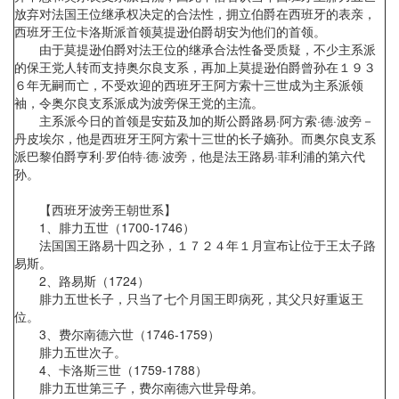
放弃对法国王位继承权决定的合法性，拥立伯爵在西班牙的表亲，
西班牙王位卡洛斯派首领莫提逊伯爵胡安为他们的首领。
由于莫提逊伯爵对法王位的继承合法性备受质疑，不少主系派
的保王党人转而支持奥尔良支系，再加上莫提逊伯爵曾孙在１９３
６年无嗣而亡，不受欢迎的西班牙王阿方索十三世成为主系派领
袖，令奥尔良支系派成为波旁保王党的主流。
主系派今日的首领是安茹及加的斯公爵路易·阿方索·德·波旁－
丹皮埃尔，他是西班牙王阿方索十三世的长子嫡孙。而奥尔良支系
派巴黎伯爵亨利·罗伯特·德·波旁，他是法王路易·菲利浦的第六代
孙。
【西班牙波旁王朝世系】
1、腓力五世（1700-1746）
法国国王路易十四之孙，１７２４年１月宣布让位于王太子路
易斯。
2、路易斯（1724）
腓力五世长子，只当了七个月国王即病死，其父只好重返王
位。
3、费尔南德六世（1746-1759）
腓力五世次子。
4、卡洛斯三世（1759-1788）
腓力五世第三子，费尔南德六世异母弟。