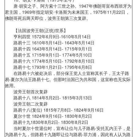
唐·胡安之子、阿方索十三世之孙。1947年佛朗哥宣布西班牙为
君主国，1969年指定胡安·卡洛斯为未来国王，1975年11月22日，
佛朗哥死后两天即位，波旁王朝第三次复辟。
【法国波旁王朝(正统)世系】
亨利四世 1572年6月9日-1610年5月14日
路易十三 1610年5月14日- 1643年5月14日
路易十四 1643年5月14日- 1715年9月1日
路易十五 1715年9月1日- 1774年5月10日
路易十六 1774年5月10日- 1792年8月10日
路易十七 1793年1月21日- 1795年6月8日
在路易十六被处决后，部分保王党人士宣称其长子，王太子路
易-夏尔为法王路易十七。但那时法国已为共和国，这宣称也无实际
效用。
波旁王朝首次复辟
路易十八 1814年5月2日- 1815年3月13日
波旁王朝二次复辟
路易十八(复位) 1815年7月8日- 1824年9月16日
夏尔十世 1824年9月16日- 1830年8月2日
路易十九1830年8月2日- 1830年8月2日
当时夏尔十世退位时，宣布让位与儿子路易-安扥瓦内王子，是
为路易十九，但路易十九随即让位与路易-菲力浦，因此有人认为路