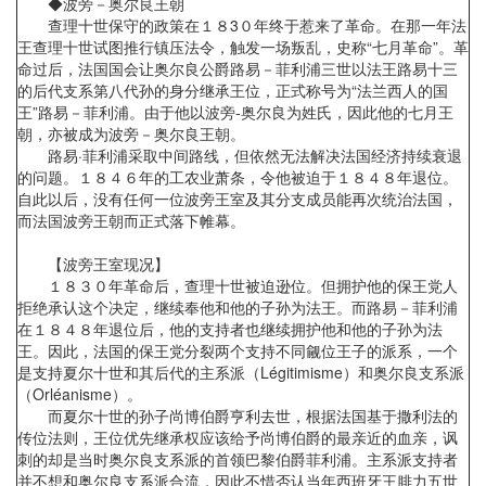
◆波旁－奥尔良王朝
查理十世保守的政策在１８3０年终于惹来了革命。在那一年法
王查理十世试图推行镇压法令，触发一场叛乱，史称“七月革命”。革
命过后，法国国会让奥尔良公爵路易－菲利浦三世以法王路易十三
的后代支系第八代孙的身分继承王位，正式称号为“法兰西人的国
王”路易－菲利浦。由于他以波旁-奥尔良为姓氏，因此他的七月王
朝，亦被成为波旁－奥尔良王朝。
路易·菲利浦采取中间路线，但依然无法解决法国经济持续衰退
的问题。１８４６年的工农业萧条，令他被迫于１８４８年退位。
自此以后，没有任何一位波旁王室及其分支成员能再次统治法国，
而法国波旁王朝而正式落下帷幕。
【波旁王室现况】
１８３０年革命后，查理十世被迫逊位。但拥护他的保王党人
拒绝承认这个决定，继续奉他和他的子孙为法王。而路易－菲利浦
在１８４８年退位后，他的支持者也继续拥护他和他的子孙为法
王。因此，法国的保王党分裂两个支持不同觎位王子的派系，一个
是支持夏尔十世和其后代的主系派（Légitimisme）和奥尔良支系派
（Orléanisme）。
而夏尔十世的孙子尚博伯爵亨利去世，根据法国基于撒利法的
传位法则，王位优先继承权应该给予尚博伯爵的最亲近的血亲，讽
刺的却是当时奥尔良支系派的首领巴黎伯爵菲利浦。主系派支持者
并不想和奥尔良支系派合流，因此不惜否认当年西班牙王腓力五世