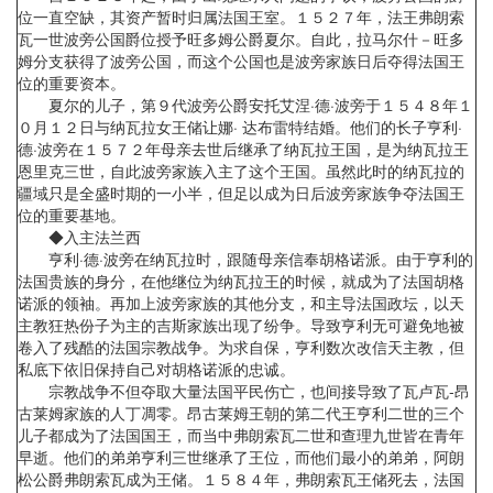
位一直空缺，其资产暂时归属法国王室。１５２７年，法王弗朗索
瓦一世波旁公国爵位授予旺多姆公爵夏尔。自此，拉马尔什－旺多
姆分支获得了波旁公国，而这个公国也是波旁家族日后夺得法国王
位的重要资本。
夏尔的儿子，第９代波旁公爵安托艾涅·德·波旁于１５４８年１
０月１２日与纳瓦拉女王储让娜· 达布雷特结婚。他们的长子亨利·
德·波旁在１５７２年母亲去世后继承了纳瓦拉王国，是为纳瓦拉王
恩里克三世，自此波旁家族入主了这个王国。虽然此时的纳瓦拉的
疆域只是全盛时期的一小半，但足以成为日后波旁家族争夺法国王
位的重要基地。
◆入主法兰西
亨利·德·波旁在纳瓦拉时，跟随母亲信奉胡格诺派。由于亨利的
法国贵族的身分，在他继位为纳瓦拉王的时候，就成为了法国胡格
诺派的领袖。再加上波旁家族的其他分支，和主导法国政坛，以天
主教狂热份子为主的吉斯家族出现了纷争。导致亨利无可避免地被
卷入了残酷的法国宗教战争。为求自保，亨利数次改信天主教，但
私底下依旧保持自己对胡格诺派的忠诚。
宗教战争不但夺取大量法国平民伤亡，也间接导致了瓦卢瓦-昂
古莱姆家族的人丁凋零。昂古莱姆王朝的第二代王亨利二世的三个
儿子都成为了法国国王，而当中弗朗索瓦二世和查理九世皆在青年
早逝。他们的弟弟亨利三世继承了王位，而他们最小的弟弟，阿朗
松公爵弗朗索瓦成为王储。１５８４年，弗朗索瓦王储死去，法国