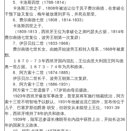
5、卡洛斯四世（1788-1814）
卡洛斯三世之子，1808年被迫让位于其子费尔南德，在拿破仑
干预下旋又复位，晚年被放逐到罗马，并死在那里。
6、费尔南德七世（1808，1814-1833）
卡洛斯四世之子。
（1809-1813，西班牙王位为拿破仑之弟约瑟夫占据，1814年
费尔南德七世复位，波旁王朝第一次复辟）
7、伊莎贝拉二世（1833-1868）
费尔南德七世长女。由她开始波旁王权转入母系，1868年被废
黜。
１８７０－７３年西班牙国内混乱，王位由意大利国王阿马德
奥一世占据。１８７３－７４年为共和政体。
8、阿方索十二世（1874-1885）
伊莎贝尔二世长子。波旁王朝第二次复辟。
9、阿方索十三世（1886-1931）
阿方索十二世遗腹子，17岁前由母后摄政。
1923年西班牙爆发军事政变，普里莫将军施行独裁统治，阿方
索十三世不明智地予以默认。1931年他被迫流亡国外，宣布传位于
儿子、巴塞罗那伯爵唐·胡安，但胡安从未能登上王位。1931-39
年，西班牙维持了8年的共和政体。
1939年，陆军总参谋长佛朗哥在内战中获胜上台，开始长达36
年的国家主义政体。
10、胡安·卡洛斯（1975年至今）