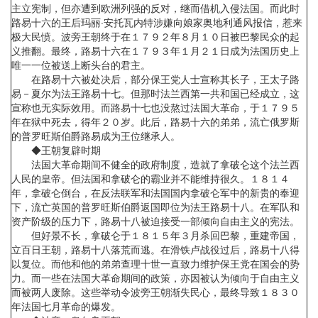
主立宪制，但亦遭到欧洲列强的反对，继而借机入侵法国。而此时
路易十六的王后玛丽·安托瓦内特涉嫌向娘家奥地利通风报信，惹来
极大民愤。波旁王朝终于在１７９２年８月１０日被巴黎民众的起
义推翻。最终，路易十六在１７９３年１月２１日成为法国历史上
唯一一位被送上断头台的君主。
在路易十六被处决后，部分保王党人士宣称其长子，王太子路
易－夏尔为法王路易十七。但那时法兰西第一共和国已经成立，这
宣称也无实际效用。而路易十七也没熬过法国大革命，于１７９５
年在狱中死去，得年２０岁。此后，路易十六的弟弟，流亡俄罗斯
的普罗旺斯伯爵路易成为王位继承人。
◆王朝复辟时期
法国大革命期间不健全的政府制度，造就了拿破仑这个法兰西
人民的皇帝。但法国和拿破仑的霸业并不能维持很久。１８１４
年，拿破仑倒台，在反法联军和法国国内拿破仑军中的新贵的奉迎
下，流亡英国的普罗旺斯伯爵返国即位为法王路易十八。在军队和
资产阶级的压力下，路易十八被迫接受一部倾向自由主义的宪法。
但好景不长，拿破仑于１８１５年３月杀回巴黎，重建帝国，
立百日王朝，路易十八落荒而逃。在滑铁卢战役过后，路易十八得
以复位。而他和他的弟弟查理十世一直致力维护保王党在国会的势
力。而一些在法国大革命期间的政策，亦因被认为倾向于自由主义
而被两人废除。这些举动令波旁王朝渐失民心，最终导致１８３０
年法国七月革命的爆发。