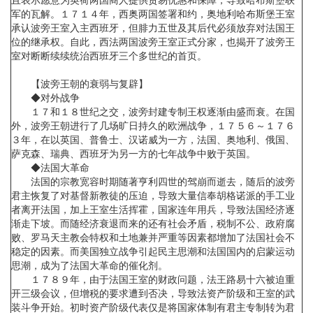
军的瓦解。１７１４年，西奥两国签署和约，奥地利哈布斯堡王室
承认波旁王室入主西班牙，但腓力五世及其后代必须放弃对法国王
位的继承权。自此，西法两国波旁王室正式分家，也揭开了波旁王
室对断断续续统治西班牙三个多世纪的首页。
【波旁王朝的衰弱与复辟】
◆对外战争
１７和１８世纪之交，波旁封建专制王权逐渐由盛而衰。在国
外，波旁王朝进行了几场旷日持久的欧洲战争，１７５６～１７６
３年，在以英国、普鲁士、汉诺威为一方，法国、奥地利、俄国、
萨克森、瑞典、西班牙为另一方的七年战争中败于英国。
◆法国大革命
法国的宗教宽容时期随著亨利四世的驾崩而逝去，随后的波旁
君主恢复了对基督新教徒的压迫，导致大量信奉胡格诺派的手工业
者离开法国，加上王室生活挥霍，国家连年用兵，导致法国经济逐
渐走下坡。而随经济衰退而来的还有社会矛盾，税制不公、政府腐
败、罗马天主教会特权和土地兼并严重等因素都增加了法国社会不
稳定的因素。而美国独立战争引起民主思潮和法国国内的启蒙运动
思潮，成为了法国大革命的催化剂。
１７８９年，由于法国王室的财政问题，法王路易十六被迫重
开三级会议，但增税的要求遭到否决，导致法资产阶级和王室的武
装斗争开始。初时资产阶级代表仅是将国家体制有君主专制转为君