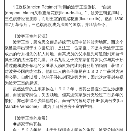
“旧政权(ancien Régime)”时期的波旁王室旗帜──“白旗
(drapeau blanc)又称鸢尾花旗(fleur-de-lis)。”，波旁王朝复辟时，
三色旗曾经被废除，而用王室的鸢尾花旗(fleur-de-lis)。然而 1830
年7月革命后，三色旗再度成为法国的国旗，并延续至今。
【波旁王室的起源】
波旁王室，顾名思义便是起缘于法国中部的波旁地区。而这个
采邑最早出现于１３世纪初，是法王一位家臣，即是今天波旁王室
成员的母系祖先的私人封地。而其成员的父系祖先可追溯到来自卡
佩王室的法王路易九世。路易九世之子克莱蒙伯爵罗贝尔与其子孙
通过他和波旁领地的女继承人勃艮第的比阿特丽斯的婚姻，获得了
对波旁公国的统治权。他们二人的长子路易在１３２７年获封为波
旁公爵。自此以后，他的子孙以封国波旁为姓，因此这次受封被视
为波旁王室的起源。
虽然波旁的主系家族在１５２３年，因其公爵夏尔三世涉嫌叛
国，而被褫夺爵位，失去领地。但其波旁家族分支经过二百多年的
繁衍，亦已获得不少其他爵位。而当中的拉马尔什-旺多姆分支(La
Marche-Vendôme)，成为了日后波旁王室的主轴。
【波旁王室的发展】
◆起家于纳瓦拉
自１５２３年起，由于出现继承人问题的争议，波旁公国的爵