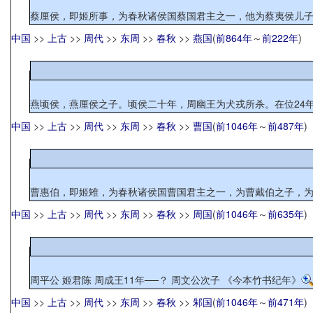
蔡厘侯，即姬所事，为春秋诸侯国蔡国君主之一，他为蔡夷侯儿子，
中国
>>
上古
>>
周代
>>
东周
>>
春秋
>>
燕国
(
前864年
～
前222年
)
燕顷侯，燕厘侯之子。顷侯二十年，周幽王为犬戎所杀。在位24
中国
>>
上古
>>
周代
>>
东周
>>
春秋
>>
曹国
(
前1046年
～
前487年
)
曹惠伯，即姬雉，为春秋诸侯国曹国君主之一，为曹戴伯之子，为曹
中国
>>
上古
>>
周代
>>
东周
>>
春秋
>>
周国
(
前1046年
～
前635年
)
周平公 姬君陈 周成王11年──？ 周文公次子 《今本竹书纪年》
中国
>>
上古
>>
周代
>>
东周
>>
春秋
>>
邾国
(
前1046年
～
前471年
)