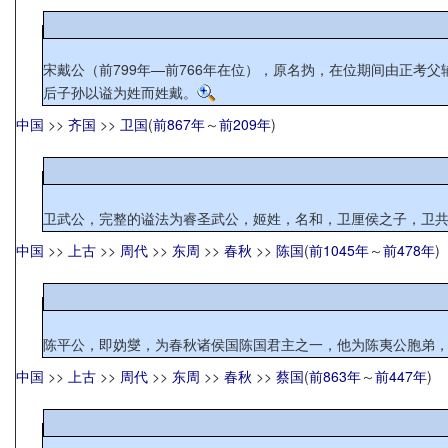
宋戴公（前799年—前766年在位），原名㧑，在位期间由正考
后子孙以谥为姓而姓戴。
中国
>>
齐国
>>
卫国
(
前867年
～
前209年
)
卫武公，完整的谥法为睿圣武公，姬姓，名和，卫厘侯之子，卫共伯
中国
>>
上古
>>
周代
>>
东周
>>
春秋
>>
陈国
(
前1045年
～
前478年
)
陈平公，即妫燮，为春秋诸侯国陈国君主之一，他为陈夷公胞弟，承
中国
>>
上古
>>
周代
>>
东周
>>
春秋
>>
蔡国
(
前863年
～
前447年
)