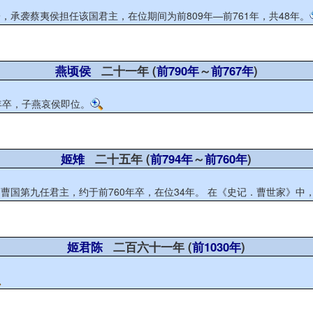
承袭蔡夷侯担任该国君主，在位期间为前809年—前761年，共48年。
燕顷侯
二十一年 (
前790年
～
前767年
)
年卒，子燕哀侯即位。
姬雉
二十五年 (
前794年
～
前760年
)
国第九任君主，约于前760年卒，在位34年。 在《史记．曹世家》中，
姬君陈
二百六十一年 (
前1030年
)