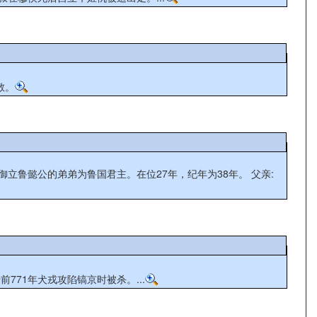
敖。
懿公的弟弟为鲁国君主。在位27年，纪年为38年。 父亲:
 郑武公的父亲郑桓公在周幽王时出任司徒，于前771年犬戎攻陷镐京时被杀。...