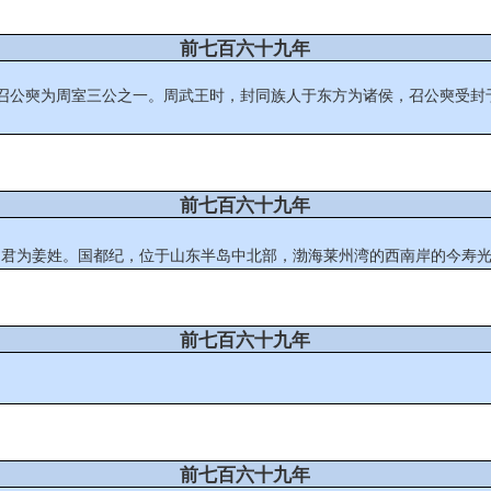
前七百六十九年
前七百六十九年
君为姜姓。国都纪，位于山东半岛中北部，渤海莱州湾的西南岸的今寿光市
前七百六十九年
前七百六十九年