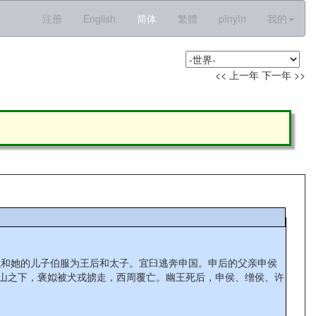
注册
English
简体
繁體
pīnyīn
我的
<< 上一年
下一年 >>
姒和她的儿子伯服为王后和太子。宜臼逃奔申国。申后的父亲申侯
骊山之下，褒姒被犬戎掳走，西周覆亡。幽王死后，申侯、缯侯、许