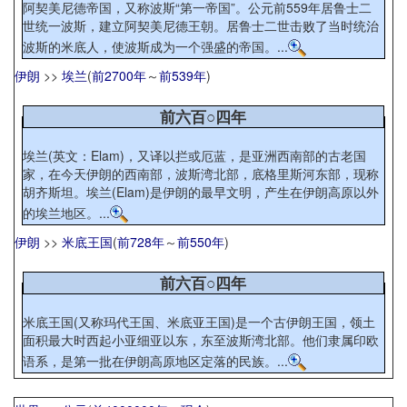
阿契美尼德帝国，又称波斯“第一帝国”。公元前559年居鲁士二
世统一波斯，建立阿契美尼德王朝。居鲁士二世击败了当时统治
波斯的米底人，使波斯成为一个强盛的帝国。...
伊朗
>>
埃兰
(
前2700年
～
前539年
)
前六百○四年
埃兰(英文：Elam)，又译以拦或厄蓝，是亚洲西南部的古老国
家，在今天伊朗的西南部，波斯湾北部，底格里斯河东部，现称
胡齐斯坦。埃兰(Elam)是伊朗的最早文明，产生在伊朗高原以外
的埃兰地区。...
伊朗
>>
米底王国
(
前728年
～
前550年
)
前六百○四年
米底王国(又称玛代王国、米底亚王国)是一个古伊朗王国，领土
面积最大时西起小亚细亚以东，东至波斯湾北部。他们隶属印欧
语系，是第一批在伊朗高原地区定落的民族。...