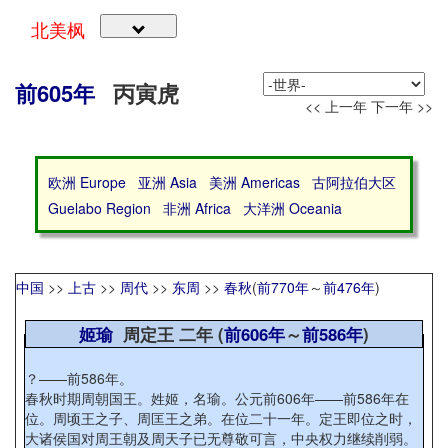
北美枫
前605年
丙寅虎
<< 上一年
下一年 >>
欧洲 Europe
亚洲 Asia
美洲 Americas
古阿拉伯大区
Guelabo Region
非洲 Africa
大洋洲 Oceania
中国
>>
上古
>>
周代
>>
东周
>>
春秋
(
前770年
～
前476年
)
姬瑜
周定王 二年 (
前606年
～
前586年
)
？——前586年。
春秋时期周朝国王。姓姬，名瑜。公元前606年——前586年在
位。周顷王之子、周匡王之弟。在位二十一年。定王即位之时，
大诸侯国对周王朝及周天子已无尊敬可言，中央权力继续削弱。