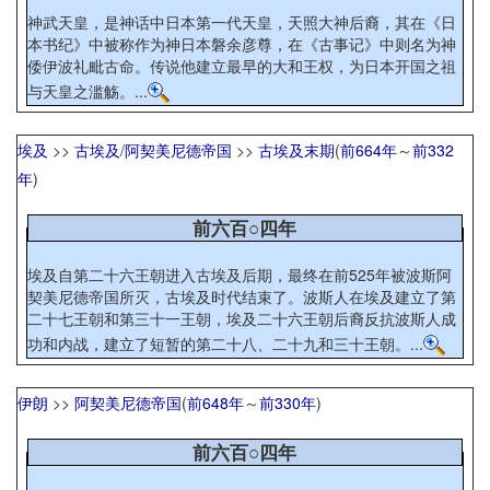
神武天皇，是神话中日本第一代天皇，天照大神后裔，其在《日
本书纪》中被称作为神日本磐余彦尊，在《古事记》中则名为神
倭伊波礼毗古命。传说他建立最早的大和王权，为日本开国之祖
与天皇之滥觞。...
埃及
>>
古埃及
/
阿契美尼德帝国
>>
古埃及末期
(
前664年
～
前332
年
)
前六百○四年
埃及自第二十六王朝进入古埃及后期，最终在前525年被波斯阿
契美尼德帝国所灭，古埃及时代结束了。波斯人在埃及建立了第
二十七王朝和第三十一王朝，埃及二十六王朝后裔反抗波斯人成
功和内战，建立了短暂的第二十八、二十九和三十王朝。...
伊朗
>>
阿契美尼德帝国
(
前648年
～
前330年
)
前六百○四年