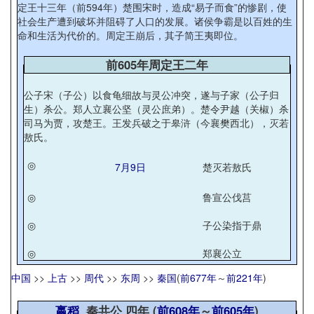
定王十三年（前594年）楚围宋时，造成“易子而食”的惨剧，使
社会生产遭到破坏并阻碍了人口的发展。诸侯争霸是以百姓的生
命和生活为代价的。周定王崩后，其子简王夷即位。
前605年周定王二年
公子宋（子公）以食龟细故与灵公冲突，遂与子家（公子归
生）杀公。郑人立襄公坚（灵公庶弟）。楚令尹越（关椒）杀
司马为贾，攻楚王。王发兵破之于皋浒（今襄樊西北），灭若
敖氏。
◎
7月9日
楚灭若敖氏
◎
鲁宣公伐莒
◎
子公染指于鼎
◎
郑襄公立
中国
>>
上古
>>
周代
>>
东周
>>
秦国
(
前677年
～
前221年
)
嬴稻
秦共公 四年 (
前608年
～
前605年
)