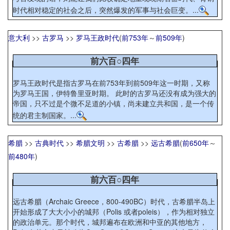
时代相对稳定的社会之后，突然爆发的军事与社会巨变。...
意大利
>>
古罗马
>>
罗马王政时代
(
前753年
～
前509年
)
前六百○四年
罗马王政时代是指古罗马在前753年到前509年这一时期，又称
为罗马王国，伊特鲁里亚时期。 此时的古罗马还没有成为强大的
帝国，只不过是个微不足道的小镇，尚未建立共和国，是一个传
统的君主制国家。...
希腊
>>
古典时代
>>
希腊文明
>>
古希腊
>>
远古希腊
(
前650年
～
前480年
)
前六百○四年
远古希腊（Archaic Greece，800-490BC）时代，古希腊半岛上
开始形成了大大小小的城邦（Polis 或者poleis），作为相对独立
的政治单元。那个时代，城邦遍布在欧洲和中亚的其他地方，