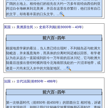
广阔的土地上。相传他们的祖先在大约一万多年前经由西伯利亚
跨过白令海峡来到北美洲，并且在这里生存繁衍，他们没有自己
的文字，却有着丰富的口头文学。...
英国
>>
美洲原住民
>>
史前不列颠
(
前3000年
～
43年
)
前六百○四年
根据地质学家的看法，当人类已经出现时，不列颠岛还与欧洲大
陆毗连，并未孤悬海外，而具体的分离时间还难以回答。有学者
认为在从远古一直延续到距今一万年前的后冰川纪，它与欧洲大
陆最后连接出曾经时横跨现今北海南部浅处的一片沼泽地带，或
者是一片尚未沉入水中的大陆架地区。...
法国
>>
古代法国
(
前850年
～
486年
)
前六百○四年
第一次铁器时代（前850年-前450年）的部酋分立 相对地，诉诸
考古发现的话，则能让我们比较确定地重现晚期石器时代、青铜