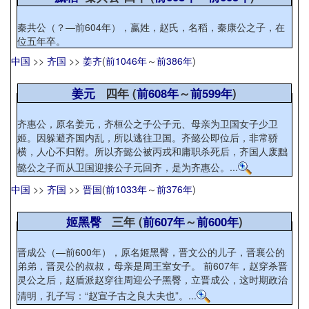
秦共公（？—前604年），嬴姓，赵氏，名稻，秦康公之子，在
位五年卒。
中国
>>
齐国
>>
姜齐
(
前1046年
～
前386年
)
姜元
四年 (
前608年
～
前599年
)
齐惠公，原名姜元，齐桓公之子公子元、母亲为卫国女子少卫
姬。因躲避齐国内乱，所以逃往卫国。齐懿公即位后，非常骄
横，人心不归附。所以齐懿公被丙戎和庸职杀死后，齐国人废黜
懿公之子而从卫国迎接公子元回齐，是为齐惠公。...
中国
>>
齐国
>>
晋国
(
前1033年
～
前376年
)
姬黑臀
三年 (
前607年
～
前600年
)
晋成公（—前600年），原名姬黑臀，晋文公的儿子，晋襄公的
弟弟，晋灵公的叔叔，母亲是周王室女子。 前607年，赵穿杀晋
灵公之后，赵盾派赵穿往周迎公子黑臀，立晋成公，这时期政治
清明，孔子写：“赵宣子古之良大夫也”。...