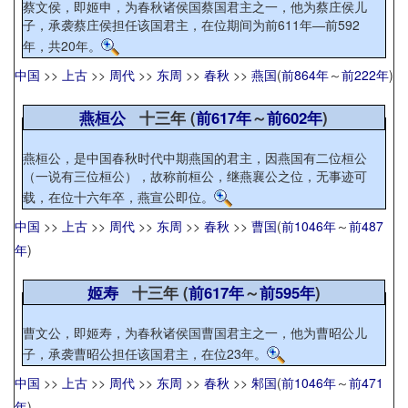
蔡文侯，即姬申，为春秋诸侯国蔡国君主之一，他为蔡庄侯儿
子，承袭蔡庄侯担任该国君主，在位期间为前611年—前592
年，共20年。
中国
>>
上古
>>
周代
>>
东周
>>
春秋
>>
燕国
(
前864年
～
前222年
)
燕桓公
十三年 (
前617年
～
前602年
)
燕桓公，是中国春秋时代中期燕国的君主，因燕国有二位桓公
（一说有三位桓公），故称前桓公，继燕襄公之位，无事迹可
载，在位十六年卒，燕宣公即位。
中国
>>
上古
>>
周代
>>
东周
>>
春秋
>>
曹国
(
前1046年
～
前487
年
)
姬寿
十三年 (
前617年
～
前595年
)
曹文公，即姬寿，为春秋诸侯国曹国君主之一，他为曹昭公儿
子，承袭曹昭公担任该国君主，在位23年。
中国
>>
上古
>>
周代
>>
东周
>>
春秋
>>
邾国
(
前1046年
～
前471
年
)