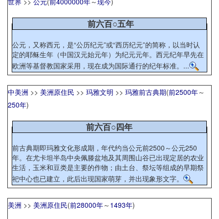
世界
>>
公元
(
前4000000年
～
现今
)
前六百○五年
公元，又称西元，是“公历纪元”或“西历纪元”的简称，以当时认
定的耶稣生年（中国汉元始元年）为纪元元年。西元纪年早先在
欧洲等基督教国家采用，现在成为国际通行的纪年标准。...
中美洲
>>
美洲原住民
>>
玛雅文明
>>
玛雅前古典期
(
前2500年
～
250年
)
前六百○四年
前古典期即玛雅文化形成期，年代约当公元前2500～公元250
年。在尤卡坦半岛中央佩滕盆地及其周围山谷已出现定居的农业
生活，玉米和豆类是主要的作物；由土台、祭坛等组成的早期祭
祀中心也已建立，此后出现国家萌芽，并出现象形文字。
美洲
>>
美洲原住民
(
前28000年
～
1493年
)