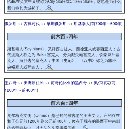
Polis在英文中又被称为City State或Citizen State，这也是为什么
我们称其为城邦了。...
俄罗斯
>>
古典时代
>>
早期俄罗斯
>>
斯基泰人
(
前700年
～
600年
)
前六百○四年
斯基泰人(Scythians)，又译西古提人、西徐亚人或赛西亚人；古
代波斯人称之为 Saka 塞克人，分为戴尖帽塞克人、饮豪麻汁塞
克人、海那边的塞克人；中国《史记》、《汉书》称之为塞种、
尖帽塞人或萨迦人，...
墨西哥
>>
美洲原住民
>>
前哥伦比亚的墨西哥
>>
奥尔梅克
(
前
1200年
～
前400年
)
前六百○四年
奥尔梅克文明（Olmec）是已知的最古老的美洲文明。它约存在
和于公元前1200年到公元前400年，位在于现在的墨西哥中南部
的热带雨林中，以大型的头部雕像闻名。...