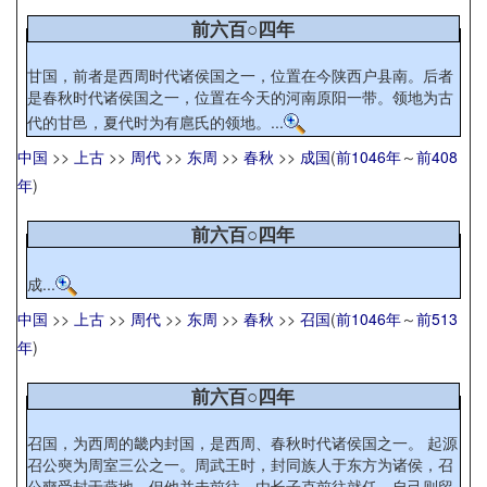
前六百○四年
甘国，前者是西周时代诸侯国之一，位置在今陕西户县南。后者
是春秋时代诸侯国之一，位置在今天的河南原阳一带。领地为古
代的甘邑，夏代时为有扈氏的领地。...
中国
>>
上古
>>
周代
>>
东周
>>
春秋
>>
成国
(
前1046年
～
前408
年
)
前六百○四年
成...
中国
>>
上古
>>
周代
>>
东周
>>
春秋
>>
召国
(
前1046年
～
前513
年
)
前六百○四年
召国，为西周的畿内封国，是西周、春秋时代诸侯国之一。 起源
召公奭为周室三公之一。周武王时，封同族人于东方为诸侯，召
公奭受封于燕地，但他并未前往，由长子克前往就任，自己则留