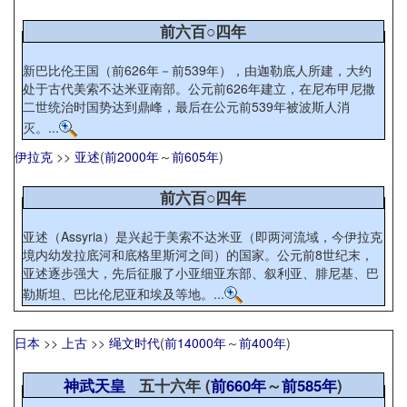
前六百○四年
新巴比伦王国（前626年－前539年），由迦勒底人所建，大约
处于古代美索不达米亚南部。公元前626年建立，在尼布甲尼撒
二世统治时国势达到鼎峰，最后在公元前539年被波斯人消
灭。...
伊拉克
>>
亚述
(
前2000年
～
前605年
)
前六百○四年
亚述（Assyria）是兴起于美索不达米亚（即两河流域，今伊拉克
境内幼发拉底河和底格里斯河之间）的国家。公元前8世纪末，
亚述逐步强大，先后征服了小亚细亚东部、叙利亚、腓尼基、巴
勒斯坦、巴比伦尼亚和埃及等地。...
日本
>>
上古
>>
绳文时代
(
前14000年
～
前400年
)
神武天皇
五十六年 (
前660年
～
前585年
)