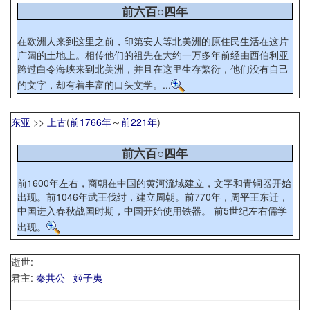
前六百○四年
在欧洲人来到这里之前，印第安人等北美洲的原住民生活在这片
广阔的土地上。相传他们的祖先在大约一万多年前经由西伯利亚
跨过白令海峡来到北美洲，并且在这里生存繁衍，他们没有自己
的文字，却有着丰富的口头文学。...
东亚
>>
上古
(
前1766年
～
前221年
)
前六百○四年
前1600年左右，商朝在中国的黄河流域建立，文字和青铜器开始
出现。前1046年武王伐纣，建立周朝。前770年，周平王东迁，
中国进入春秋战国时期，中国开始使用铁器。 前5世纪左右儒学
出现。
逝世:
君主:
秦共公
姬子夷