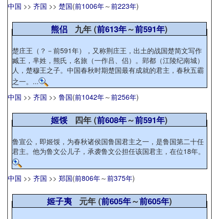
中国
>>
齐国
>>
楚国
(
前1006年
～
前223年
)
熊侣
九年 (
前613年
～
前591年
)
楚庄王（？－前591年），又称荆庄王，出土的战国楚简文写作
臧王，芈姓，熊氏，名旅（一作吕、侣）。郢都（江陵纪南城）
人，楚穆王之子。中国春秋时期楚国最有成就的君主，春秋五霸
之一。...
中国
>>
齐国
>>
鲁国
(
前1042年
～
前256年
)
姬馁
四年 (
前608年
～
前591年
)
鲁宣公，即姬馁，为春秋诸侯国鲁国君主之一，是鲁国第二十任
君主。他为鲁文公儿子，承袭鲁文公担任该国君主，在位18年。
中国
>>
齐国
>>
郑国
(
前806年
～
前375年
)
姬子夷
元年 (
前605年
～
前605年
)