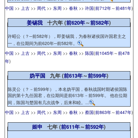
中国
>>
上古
>>
周代
>>
东周
>>
春秋
>>
许国
(
前712年
～
前481年
)
姜锡我
十六年 (
前620年
～
前582年
)
许昭公（？─前582年），即姜锡我，为春秋诸侯国许国君主之
一，在位期间为前620年─前582年。
中国
>>
上古
>>
周代
>>
东周
>>
春秋
>>
陈国
(
前1045年
～
前478
年
)
妫平国
九年 (
前613年
～
前599年
)
陈灵公（？－前599年），本名妫平国，春秋战国时期诸侯国陈
国的第十九任国君，在位期间是前613年－前599年。 他在位期
间，陈国与楚国有几次战争，后来和睦。...
中国
>>
上古
>>
周代
>>
东周
>>
春秋
>>
蔡国
(
前863年
～
前447年
)
姬申
七年 (
前611年
～
前592年
)