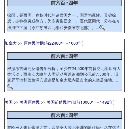
前六百○四年
徐国，是西周、春秋时代的诸侯国之一，国君为嬴姓。又称徐
戎，亦称徐夷或徐方，为东夷集团之一。夏代至周代，分布在今
淮河中下游（今江苏省西北部和安徽省东北部）。...
加拿大
>>
原住民时期
(
前22480年
～
1000年
)
前六百○四年
根据考古研究及遗传学分析，至少在24,500年前育空北部即有人
类活动，而南安大略的人类活动可以追溯到公元前7,500年。旧
克罗平地和蓝鱼洞穴遗迹是加拿大境内最古老的人类居住地。...
美国
>>
美洲原住民
>>
美国前殖民时代
(
前10000年
～
1492年
)
前六百○四年
在欧洲人来到这里之前，印第安人等北美洲的原住民生活在这片