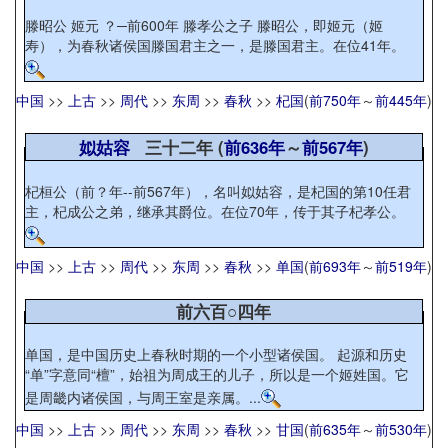
滕昭公 姬元 ？─前600年 滕孝公之子 滕昭公，即姬元（姬
寿），为春秋诸侯国滕国君主之一，是滕国君主。在位41年。
中国
>>
上古
>>
周代
>>
东周
>>
春秋
>>
杞国
(
前750年
～
前445年
)
姒姑容
三十二年 (
前636年
～
前567年
)
杞桓公（前？年--前567年），名叫姒姑容，是杞国的第10任君
主，杞成公之弟，继承其爵位。在位70年，传于其子杞孝公。
中国
>>
上古
>>
周代
>>
东周
>>
春秋
>>
单国
(
前693年
～
前519年
)
前六百○四年
单国，是中国历史上春秋时期的一个小型诸侯国。 起源和历史
“单”字意同“檀”，始祖为周成王的儿子，所以是一个姬姓国。它
是周畿内诸侯国，与周王室是亲属。...
中国
>>
上古
>>
周代
>>
东周
>>
春秋
>>
甘国
(
前635年
～
前530年
)