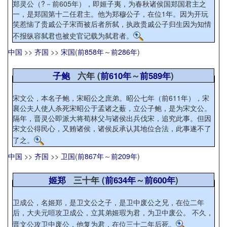
郑灵公（?－前605年），即姬子夷，为春秋诸侯国郑国君主之
一，是郑国第十二任君主。他为郑穆公子，在位1年。因为开玩
笑惹恼了贵戚公子宋而被后者所弑，执政贵戚公子归生因为知情
不报纵容弑君也被史官记载为弑君者。
中国
>>
齐国
>>
宋国
(
前858年
～
前286年
)
子鲍
六年 (
前610年
～
前589年
)
宋文公，本名子鲍，宋昭公之庶弟。昭公七年（前611年），宋
襄公夫人使人杀死宋昭公于孟诸之薮，立公子鲍，是为宋文公。
隔年，晋灵公即派大将荀林父与诸侯出兵伐宋，追究此事。但因
宋文公得民心，又贿诸侯，诸侯反承认其地位合法，此事遂不了
了之。
中国
>>
齐国
>>
卫国
(
前867年
～
前209年
)
姬郑
三十年 (
前634年
～
前600年
)
卫成公，名姬郑，是卫文公之子，是卫中废公之兄，在位二年
后，大夫元咺攻卫成公，立其弟姬瑕为君，为卫中废公。 不久，
晋文公攻卫中废公，他复为君，在位三十二年后死。