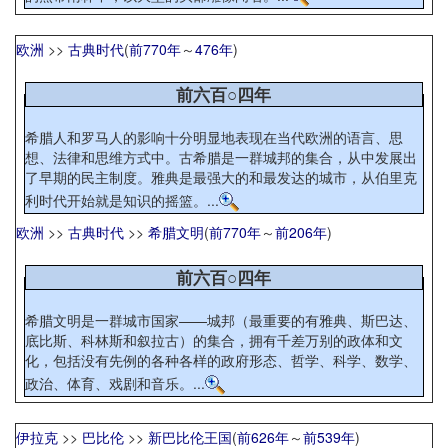
欧洲
>>
古典时代
(
前770年
～
476年
)
前六百○四年
希腊人和罗马人的影响十分明显地表现在当代欧洲的语言、思
想、法律和思维方式中。古希腊是一群城邦的集合，从中发展出
了早期的民主制度。雅典是最强大的和最发达的城市，从伯里克
利时代开始就是知识的摇篮。...
欧洲
>>
古典时代
>>
希腊文明
(
前770年
～
前206年
)
前六百○四年
希腊文明是一群城市国家——城邦（最重要的有雅典、斯巴达、
底比斯、科林斯和叙拉古）的集合，拥有千差万别的政体和文
化，包括没有先例的各种各样的政府形态、哲学、科学、数学、
政治、体育、戏剧和音乐。...
伊拉克
>>
巴比伦
>>
新巴比伦王国
(
前626年
～
前539年
)