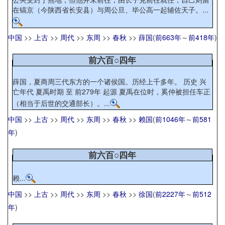
在镐京（今陕西省长安县）与周公旦、毕公高一起辅佐天子。...
中国
>>
上古
>>
周代
>>
东周
>>
春秋
>>
薛国
(
前663年
～
前418年
)
前六百○四年
薛国，夏商周三代东方的一个诸侯国。历经上千多年。 历史 兴
亡年代 夏禹时期 至 前279年 起源 夏禹在位时，奚仲被担任车正
（相当于后世的交通部长）。...
中国
>>
上古
>>
周代
>>
东周
>>
春秋
>>
赖国
(
前1046年
～
前581
年
)
前六百○四年
赖...
中国
>>
上古
>>
周代
>>
东周
>>
春秋
>>
徐国
(
前2227年
～
前512
年
)