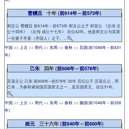
曹貜且
十年 (
前614年
～
前573年
)
邾定公 曹貜且 前614年－前573年 邾文公之子 邾宣公 《左传·文
公十四年》 《左传·成公十七年》 在位42年。他是邾文公与其第
一任妻子齐姜（齐国人）之子。...
中国
>>
上古
>>
周代
>>
东周
>>
春秋
>>
莒国
(
前1046年
～
前431
年
)
己朱
四年 (
前608年
～
前578年
)
莒渠丘公 己朱 前608年─前578年 32年 莒纪公子 莒渠丘公，即
己朱，为春秋诸侯国莒国君主之一，是莒国君主。在位31年。
中国
>>
上古
>>
周代
>>
东周
>>
春秋
>>
滕国
(
前1046年
～
前326
年
)
姬元
三十六年 (
前640年
～
前600年
)