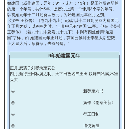
始建国（或作建国，元年：9年 - 末年：13年）是王莽所建新朝
的第一个年号，共计5年。是历史上第一个使用3个字的年号。
以初始元年十二月朔癸酉改元，为始建国元年正月之朔。
《汉书·王莽传》（卷九十九上）记载“以十二月朔癸酉为建国元
年正月之朔，以鸡鸣为时。”，其中只有“建国”二字。但在《汉书·
王莽传》（卷九十九中及卷九十九下）中则有四处使用“始建
国”字样，如“始建国元年正月朔，莽帅公侯卿士奉皇太后玺韨，
上太皇太后，顺符命，去汉号焉。”
9年始建国元年
正月,废孺子刘婴为定安公
四月,颁行王田私属之制。天下田改名曰王田,奴婢曰私属,不准
买卖
◎
新莽定六书
◎
扬作《剧秦美新》
◎
行王田制
◎
遣使扬威