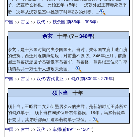
子、汉宣帝玄孙也。 元始五年（5年），汉朝外戚王莽毒死汉平
帝，次年从汉朝皇室中挑选了时年2岁的刘婴。...
中国
>>
古世
>>
汉代
>>
扶余国
(
前86年
～
396年
)
余玄
十年 (?～
346年
)
余玄，是十六国时期的夫余国国王。当时，夫余国在鹿山遭百济
的侵扰，西迁到近前燕边境，对前燕不设防。346年正月，前燕
国王慕容皝派世子慕容俊率慕容军、慕容恪、慕舆根三位将军率
领骑兵共一万七千人进攻夫余国。...
中国
>>
古世
>>
汉代
/
古代北亚
>>
匈奴
(
前300年
～
279年
)
须卜当
十年
须卜当，王昭君二女儿伊墨居次云的夫君，是新朝时期王莽所立
的匈奴单于。 须卜当在匈奴位居右骨都侯。18年，乌累若鞮单
于去世，其弟呼都而尸道皋若鞮单于继位。...
中国
>>
古世
>>
汉代
>>
车师
(
前89年
～
450年
)