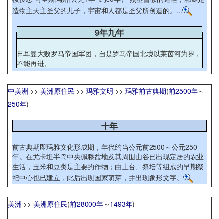
造物主天主圣父的儿子，宇宙和人都是圣父所创造的。...
9年九年
日耳曼大败罗马帝国军团，自是罗马帝国北境以莱茵河为界，
不能再进。
中美洲
>>
美洲原住民
>>
玛雅文明
>>
玛雅前古典期
(
前2500年
～
250年
)
十年
前古典期即玛雅文化形成期，年代约当公元前2500～公元250
年。在尤卡坦半岛中央佩滕盆地及其周围山谷已出现定居的农业
生活，玉米和豆类是主要的作物；由土台、祭坛等组成的早期祭
祀中心也已建立，此后出现国家萌芽，并出现象形文字。
美洲
>>
美洲原住民
(
前28000年
～
1493年
)