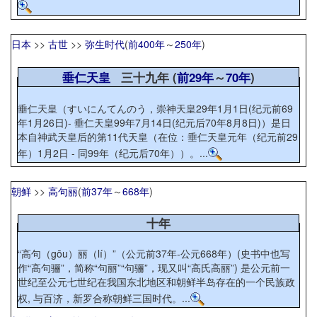
日本
>>
古世
>>
弥生时代
(
前400年
～
250年
)
垂仁天皇
三十九年 (
前29年
～
70年
)
垂仁天皇（すいにんてんのう，崇神天皇29年1月1日(纪元前69
年1月26日)- 垂仁天皇99年7月14日(纪元后70年8月8日)）是日
本自神武天皇后的第11代天皇（在位：垂仁天皇元年（纪元前29
年）1月2日 - 同99年（纪元后70年））。...
朝鲜
>>
高句丽
(
前37年
～
668年
)
十年
“高句（gōu）丽（lí）”（公元前37年-公元668年）(史书中也写
作“高句骊”，简称“句丽”“句骊”，现又叫“高氏高丽”) 是公元前一
世纪至公元七世纪在我国东北地区和朝鲜半岛存在的一个民族政
权, 与百济，新罗合称朝鲜三国时代。...