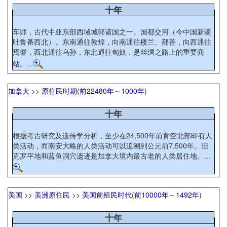
十年
车师，古代中亚东部西域城郭诸国之一。国都交河（今中国新疆
吐鲁番西北）。东南通往敦煌，向南通往楼兰、鄯善，向西通往
焉耆，西北通往乌孙，东北通往匈奴，是丝绸之路上的重要商
站。...
加拿大
>>
原住民时期
(
前22480年
～
1000年
)
十年
根据考古研究及遗传学分析，至少在24,500年前育空北部即有人
类活动，而南安大略的人类活动可以追溯到公元前7,500年。旧
克罗平地和蓝鱼洞穴遗迹是加拿大境内最古老的人类居住地。...
美国
>>
美洲原住民
>>
美国前殖民时代
(
前10000年
～
1492年
)
十年