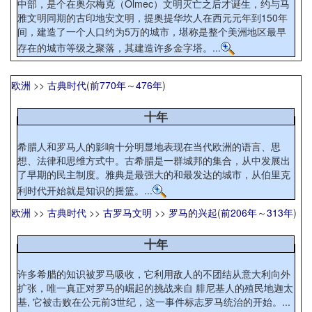
中部，是个在奥尔梅克（Olmec）文明灭亡之后才诞生，约与马
雅文明同期的古印地安文明，提奥提华坎人在西元元年到150年
间，建造了一个人口约为5万的城市，堪称是整个美洲地区最早
存在的城市等级之聚落，其建造许多金字塔。...
欧洲
>>
古典时代
(
前770年
～
476年
)
十年
希腊人和罗马人的影响十分明显地表现在当代欧洲的语言、思
想、法律和思维方式中。古希腊是一群城邦的集合，从中发展出
了早期的民主制度。雅典是最强大的和最发达的城市，从伯里克
利时代开始就是知识的摇篮。...
欧洲
>>
古典时代
>>
古罗马文明
>>
罗马的兴起
(
前206年
～
313年
)
十年
许多希腊的知识被罗马吸收，它利用敌人的不团结从意大利向外
扩张，唯一真正对罗马的崛起的挑战来自 腓尼基人的殖民地迦太
基, 它被击败在公元前3世纪，这一事件标志罗马统治的开始。...