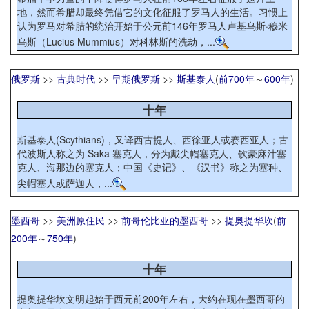
地，然而希腊却最终凭借它的文化征服了罗马人的生活。习惯上
认为罗马对希腊的统治开始于公元前146年罗马人卢基乌斯·穆米
乌斯（Lucius Mummius）对科林斯的洗劫，...
俄罗斯
>>
古典时代
>>
早期俄罗斯
>>
斯基泰人
(
前700年
～
600年
)
十年
斯基泰人(Scythians)，又译西古提人、西徐亚人或赛西亚人；古
代波斯人称之为 Saka 塞克人，分为戴尖帽塞克人、饮豪麻汁塞
克人、海那边的塞克人；中国《史记》、《汉书》称之为塞种、
尖帽塞人或萨迦人，...
墨西哥
>>
美洲原住民
>>
前哥伦比亚的墨西哥
>>
提奥提华坎
(
前
200年
～
750年
)
十年
提奥提华坎文明起始于西元前200年左右，大约在现在墨西哥的