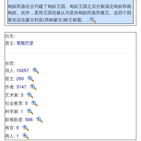
匈奴民族在古代建了匈奴王国。匈奴王国之后分裂成北匈奴和南
匈奴。此外，柔然王国也被认为是由匈奴民族所建立。这四个国
家先后在蒙古利亚(简称蒙古)称王称霸。...
出生:
君主:
苇斯巴芗
在世:
诗人:
10257
君主:
250
作者:
3147
艺术家:
3
社会教育:
5
科学家:
1
影视歌星:
506
将官:
5
商人:
1