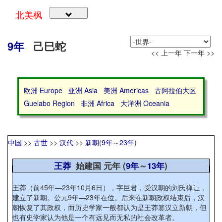
北美枫
9年
己巳蛇
<< 上一年
下一年 >>
欧洲 Europe
亚洲 Asia
美洲 Americas
古阿拉伯大区
Guelabo Region
非洲 Africa
大洋洲 Oceania
中国
>>
古世
>>
汉代
>>
新朝
(
9年
～
23年
)
王莽
始建国 元年 (
9年
～
13年
)
王莽（前45年—23年10月6日），字巨君，受汉朝的刘氏禅让，
建立了新朝。公元9年—23年在位。后来在新朝政权结束后，汉
朝恢复了其政权，而历史学家一般都认为是王莽篡汉立新朝，但
也有史学家认为他是一个有远见而无私的社会改革者。