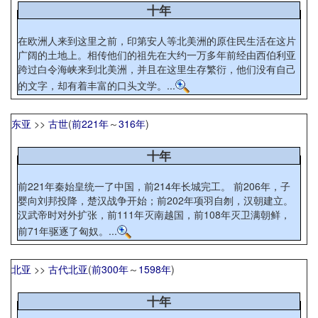
十年
在欧洲人来到这里之前，印第安人等北美洲的原住民生活在这片
广阔的土地上。相传他们的祖先在大约一万多年前经由西伯利亚
跨过白令海峡来到北美洲，并且在这里生存繁衍，他们没有自己
的文字，却有着丰富的口头文学。...
东亚
>>
古世
(
前221年
～
316年
)
十年
前221年秦始皇统一了中国，前214年长城完工。 前206年，子
婴向刘邦投降，楚汉战争开始；前202年项羽自刎，汉朝建立。
汉武帝时对外扩张，前111年灭南越国，前108年灭卫满朝鲜，
前71年驱逐了匈奴。...
北亚
>>
古代北亚
(
前300年
～
1598年
)
十年