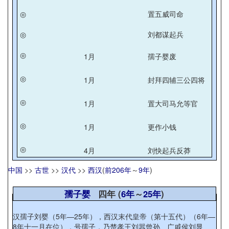
◎
置五威司命
◎
刘都谋起兵
◎
1月
孺子婴废
◎
1月
封拜四辅三公四将
◎
1月
置大司马允等官
◎
1月
更作小钱
◎
4月
刘快起兵反莽
中国
>>
古世
>>
汉代
>>
西汉
(
前206年
～
9年
)
孺子婴
四年 (
6年
～
25年
)
汉孺子刘婴（5年—25年），西汉末代皇帝（第十五代）（6年—
8年十一月在位），号孺子，乃楚孝王刘嚣曾孙、广戚侯刘显