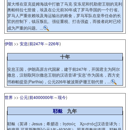
屋大维在亚克提姆海战中打败了马克·安东尼和托勒密王朝的克利
奥帕特拉七世後，埃及在公元前30年成了罗马帝国的一个行省。
罗马人严重依赖埃及海运输出的粮食，罗马军队在皇帝任命的长
官的控制下，镇压叛乱、强征重税、打击强盗，而後者此时已经
成为严重的问题。...
伊朗
>>
安息
(
前247年
～
226年
)
十年
安息王国，伊朗高原古代国家，建于前247年，开国君主为阿尔
撒息，汉朝取阿尔撒息王朝的汉语音译“安息”作为国名，西方史
书称帕提亚(Parthia)，公元226年被波斯萨珊王朝代替，...
世界
>>
公元
(
前4000000年
～
现今
)
耶稣
九年
耶稣（英译：Jesus；希腊语：Ιησούς Χριστός[汉语音译为：
棱搜思 可里斯陶斯]公元1年~约30年） 照基督教的道理，耶稣是