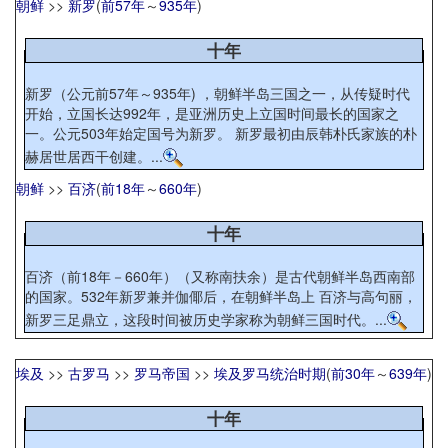
朝鲜
>>
新罗
(
前57年
～
935年
)
十年
新罗（公元前57年～935年) ，朝鲜半岛三国之一，从传疑时代
开始，立国长达992年，是亚洲历史上立国时间最长的国家之
一。公元503年始定国号为新罗。 新罗最初由辰韩朴氏家族的朴
赫居世居西干创建。...
朝鲜
>>
百济
(
前18年
～
660年
)
十年
百济（前18年－660年）（又称南扶余）是古代朝鲜半岛西南部
的国家。532年新罗兼并伽倻后，在朝鲜半岛上 百济与高句丽，
新罗三足鼎立，这段时间被历史学家称为朝鲜三国时代。...
埃及
>>
古罗马
>>
罗马帝国
>>
埃及罗马统治时期
(
前30年
～
639年
)
十年