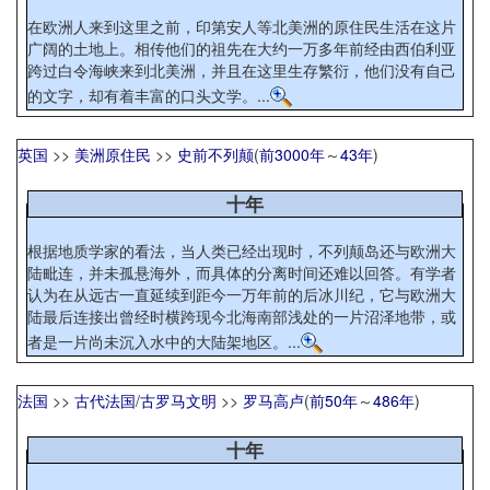
在欧洲人来到这里之前，印第安人等北美洲的原住民生活在这片
广阔的土地上。相传他们的祖先在大约一万多年前经由西伯利亚
跨过白令海峡来到北美洲，并且在这里生存繁衍，他们没有自己
的文字，却有着丰富的口头文学。...
英国
>>
美洲原住民
>>
史前不列颠
(
前3000年
～
43年
)
十年
根据地质学家的看法，当人类已经出现时，不列颠岛还与欧洲大
陆毗连，并未孤悬海外，而具体的分离时间还难以回答。有学者
认为在从远古一直延续到距今一万年前的后冰川纪，它与欧洲大
陆最后连接出曾经时横跨现今北海南部浅处的一片沼泽地带，或
者是一片尚未沉入水中的大陆架地区。...
法国
>>
古代法国
/
古罗马文明
>>
罗马高卢
(
前50年
～
486年
)
十年