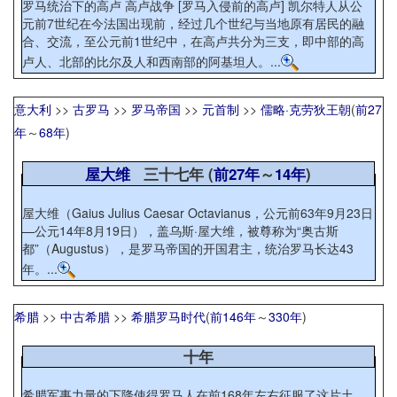
罗马统治下的高卢 高卢战争 [罗马入侵前的高卢] 凯尔特人从公
元前7世纪在今法国出现前，经过几个世纪与当地原有居民的融
合、交流，至公元前1世纪中，在高卢共分为三支，即中部的高
卢人、北部的比尔及人和西南部的阿基坦人。...
意大利
>>
古罗马
>>
罗马帝国
>>
元首制
>>
儒略·克劳狄王朝
(
前27
年
～
68年
)
屋大维
三十七年 (
前27年
～
14年
)
屋大维（Gaius Julius Caesar Octavianus，公元前63年9月23日
—公元14年8月19日），盖乌斯·屋大维，被尊称为“奥古斯
都”（Augustus），是罗马帝国的开国君主，统治罗马长达43
年。...
希腊
>>
中古希腊
>>
希腊罗马时代
(
前146年
～
330年
)
十年
希腊军事力量的下降使得罗马人在前168年左右征服了这片土