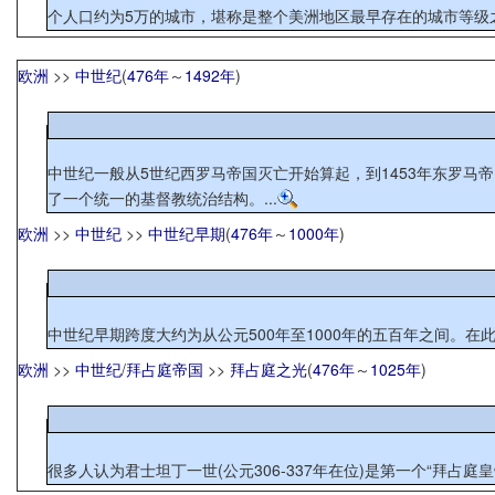
个人口约为5万的城市，堪称是整个美洲地区最早存在的城市等级之
欧洲
>>
中世纪
(
476年
～
1492年
)
中世纪一般从5世纪西罗马帝国灭亡开始算起，到1453年东罗
了一个统一的基督教统治结构。...
欧洲
>>
中世纪
>>
中世纪早期
(
476年
～
1000年
)
中世纪早期跨度大约为从公元500年至1000年的五百年之间。在
欧洲
>>
中世纪
/
拜占庭帝国
>>
拜占庭之光
(
476年
～
1025年
)
很多人认为君士坦丁一世(公元306-337年在位)是第一个“拜占庭皇