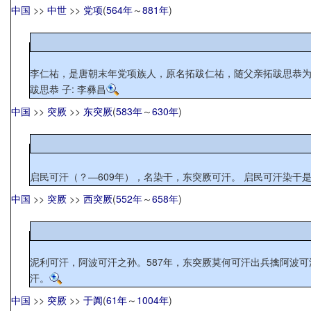
中国
>>
中世
>>
党项
(
564年
～
881年
)
李仁祐，是唐朝末年党项族人，原名拓跋仁祐，随父亲拓跋思恭为唐
跋思恭 子: 李彝昌
中国
>>
突厥
>>
东突厥
(
583年
～
630年
)
启民可汗（？—609
中国
>>
突厥
>>
西突厥
(
552年
～
658年
)
泥利可汗，阿波可汗之孙。587年，东突厥莫何可汗出兵擒阿波
汗。
中国
>>
突厥
>>
于阗
(
61年
～
1004年
)