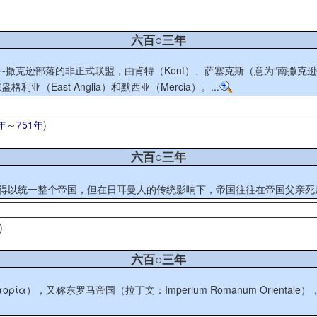
六百○三年
克逊部落的非正式联盟，由肯特（Kent）、萨塞克斯（意为“南撒克逊”，S
利亚（East Anglia）和默西亚（Mercia）。...
年
～
751年
)
六百○三年
得以统一整个帝国，但在日耳曼人的传统影响下，帝国往往在帝国父亲死后
)
六百○三年
ατορία），又称东罗马帝国（拉丁文：Imperium Romanum Ori