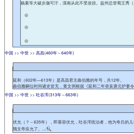
杨素等大破步迦可汗，漠南从此不受攻掠。益州总管蜀王秀（
◎
◎
◎
中国
>>
中世
>>
高昌
(
460年
～
640年
)
延和（602年—613年）是高昌君主曲伯雅的年号，共12年。
曲伯雅嗣位时间诸史皆无，黄文弼根据《延和二年癸亥唐元护妻
中国
>>
中世
>>
吐谷浑
(
313年
～
663年
)
伏允（？－635年），即慕容伏允，吐谷浑统治者，他为夸吕的
隋文帝应允了。...