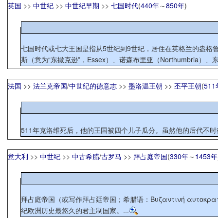
英国
>>
中世纪
>>
中世纪早期
>>
七国时代
(
440年
～
850年
)
七国时代或七大王国是指从5世纪到9世纪，居住在英格兰的盎格鲁-撒
斯（意为“东撒克逊”，Essex）、诺森布里亚（Northumbria）、东盎格
法国
>>
法兰克帝国
/
中世纪的德意志
>>
墨洛温王朝
>>
丕平王朝
(
511
511年克洛维死后，他的王国被四个儿子瓜分。虽然他的后代不时
意大利
>>
中世纪
>>
中古希腊
/
古罗马
>>
拜占庭帝国
(
330年
～
1453年
拜占庭帝国（或写作拜占廷帝国；希腊语：Βυζαντινή αυτοκρ
纪欧洲历史最悠久的君主制国家。...