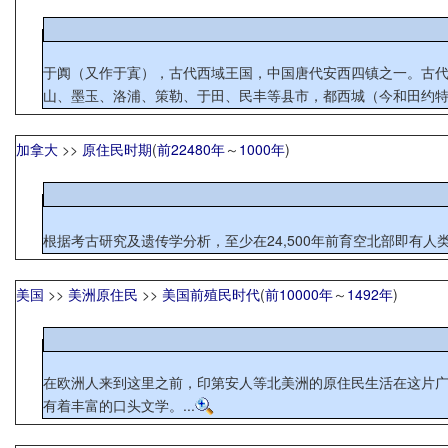
于阗（又作于寘），古代西域王国，中国唐代安西四镇之一。古代居民属塞种。11世纪，人种和语言逐渐回鹘化。 
山、墨玉、洛浦、策勒、于田、民丰等县市，都西城（今和田约特干
加拿大
>>
原住民时期
(
前22480年
～
1000年
)
根据考古研究及遗传学分析，至少在24,500年前育空北部即有人
美国
>>
美洲原住民
>>
美国前殖民时代
(
前10000年
～
1492年
)
在欧洲人来到这里之前，印第安人等北美洲的原住民生活在这片
有着丰富的口头文学。...