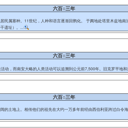
六百○三年
于阗地处塔里木盆地南沿，东通且末、鄯善，西通莎车、疏勒，盛时领地包括今和田、皮
遗址）。...
六百○三年
类活动，而南安大略的人类活动可以追溯到公元前7,500年。旧克罗平地和
六百○三年
广阔的土地上。相传他们的祖先在大约一万多年前经由西伯利亚跨过白令