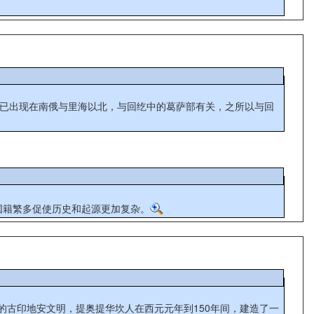
世纪已出现在南俄与里海以北，与回纥中的葛萨部有关，之所以与回
人国籍繁多促使历史和起源更加复杂。
的古印地安文明，提奥提华坎人在西元元年到150年间，建造了一