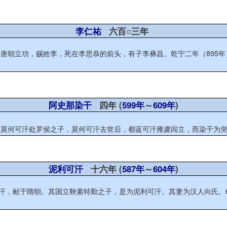
李仁祐
六百○三年
朝立功，赐姓李，死在李思恭的前头，有子李彝昌。乾宁二年（895年），李
阿史那染干
四年 (
599年
～
609年
)
年），名染干，东突厥可汗。 启民可汗染干是莫何可汗处罗侯之子，莫何可汗去世后，都蓝可汗雍虞闾立，而染
泥利可汗
十六年 (
587年
～
604年
)
可汗，献于隋朝。其国立鞅素特勤之子，是为泥利可汗。其妻为汉人向氏。