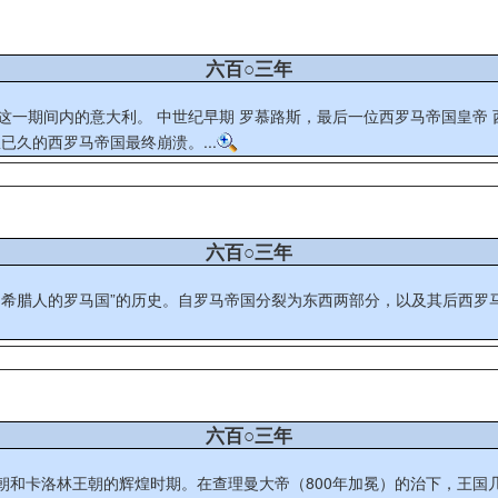
六百○三年
这一期间内的意大利。 中世纪早期 罗慕路斯，最后一位西罗马帝国皇帝
久的西罗马帝国最终崩溃。...
六百○三年
皈依基督教的希腊人的罗马国”的历史。自罗马帝国分裂为东西两部分，以及其
六百○三年
朝和卡洛林王朝的辉煌时期。在查理曼大帝（800年加冕）的治下，王国