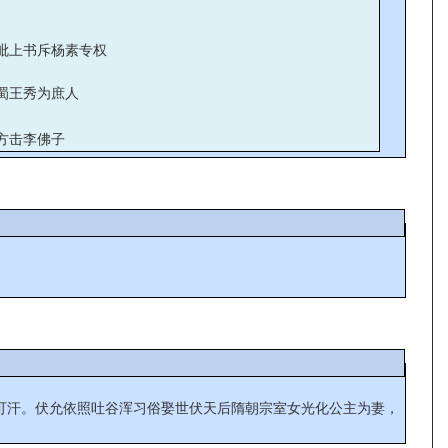
毗上书斥杨素专权
蜀王秀为庶人
方击李佛子
钵可汗。伏允依照吐谷浑习俗娶世伏天后隋朝宗室女光化公主为妻，