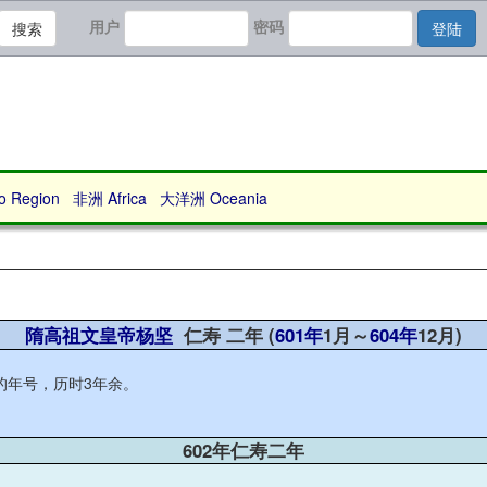
用户
密码
搜索
登陆
Region
非洲 Africa
大洋洲 Oceania
隋高祖文皇帝杨坚
仁寿 二年 (
601年
1月～
604年
12月)
的年号，历时3年余。
602年仁寿二年