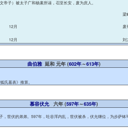
文帝子）被太子广和杨素所诬，召至长安，废为庶人。
梁
12月
废
12月
刘
曲伯雅
延和 元年 (
602年
～
613年
)
令狐氏墓表》推算。
慕容伏允
六年 (
597年
～
635年
)
儿子，世伏的弟弟。597年，吐谷浑内乱，世伏被杀，伏允继位，为步萨