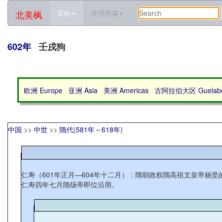
北美枫
百科
诗书伴读
602年
壬戌狗
欧洲 Europe
亚洲 Asia
美洲 Americas
古阿拉伯大区 Guelabo 
中国
>>
中世
>>
隋代
(
581年
～
618年
)
仁寿（601年正月—604年十二月）：隋朝政权隋高祖文皇帝杨坚
仁寿四年七月隋炀帝即位沿用。