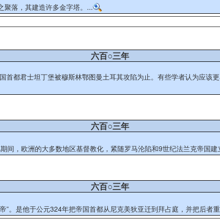
聚落，其建造许多金字塔。...
六百○三年
马帝国首都君士坦丁堡被穆斯林鄂图曼土耳其攻陷为止。有些学者认为应该
六百○三年
此期间，欧洲的大多数地区基督教化，紧随罗马沦陷和9世纪法兰克帝国建立
六百○三年
帝”。是他于公元324年把帝国首都从尼克美狄亚迁到拜占庭，并把后者重建为君士