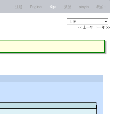
注册
English
简体
繁體
pīnyīn
我的
<< 上一年
下一年 >>