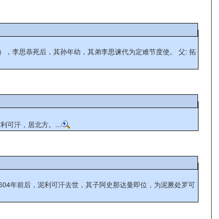
思恭死后，其孙年幼，其弟李思谏代为定难节度使。 父: 拓
干为突利可汗，居北方。...
604年前后，泥利可汗去世，其子阿史那达曼即位，为泥厥处罗可