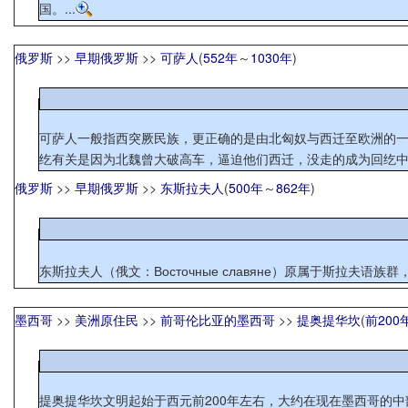
国。...
俄罗斯
>>
早期俄罗斯
>>
可萨人
(
552年
～
1030年
)
可萨人一般指西突厥民族，更正确的是由北匈奴与西迁至欧洲的一支
纥有关是因为北魏曾大破高车，逼迫他们西迁，没走的成为回纥中的
俄罗斯
>>
早期俄罗斯
>>
东斯拉夫人
(
500年
～
862年
)
东斯拉夫人（俄文：Восточные славяне）原属于斯
墨西哥
>>
美洲原住民
>>
前哥伦比亚的墨西哥
>>
提奥提华坎
(
前200
提奥提华坎文明起始于西元前200年左右，大约在现在墨西哥的中