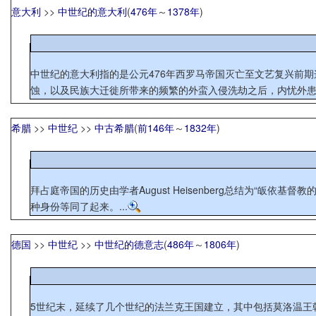
意大利
>>
中世纪的意大利
(
476年
～
1378年
)
中世纪的意大利指的是公元476年西罗马帝国灭亡至文艺复兴前期
蚀，以及民族大迁徙所带来的频繁的外蛮入侵洗劫之后，内忧外患已
希腊
>>
中世纪
>>
中古希腊
(
前146年
～
1832年
)
拜占庭帝国的历史由学者August Heisenberg总结为“
种身份等同了起来。...
德国
>>
中世纪
>>
中世纪的德意志
(
486年
～
1806年
)
5世纪末，延续了几个世纪的法兰克王国建立，其中包括莫洛温王