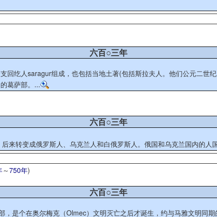
六百○三年
回纥人saragur组成，也包括当地土著(包括斯拉夫人。他们公元二
葛萨部。...
六百○三年
拉夫语族群，后来转变成俄罗斯人、乌克兰人和白俄罗斯人。俄国和乌克兰国内的
年
～
750年
)
六百○三年
部，是个在奥尔梅克（Olmec）文明灭亡之后才诞生，约与马雅文明同期