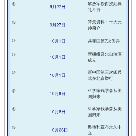
◎
解放军授衔授勋典
9月27日
礼举行
◎
背景资料：十大元
9月27日
帅简介
◎
10月1日
共和国第7次阅兵
◎
新疆维吾尔自治区
10月1日
成立
◎
新中国第三次阅兵
10月1日
式在北京举行
◎
科学家钱学森从美
10月8日
国归来
◎
科学家钱学森从美
10月8日
国归来
◎
奥地利宣布永久中
10月26日
立