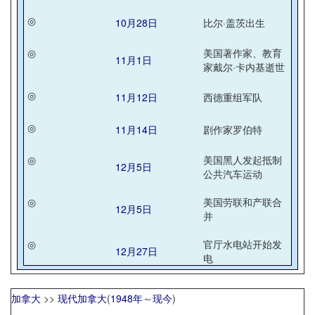
◎
10月28日
比尔·盖茨出生
◎
美国著作家、教育
11月1日
家戴尔·卡内基逝世
◎
11月12日
西德重组军队
◎
11月14日
剧作家罗伯特
◎
美国黑人发起抵制
12月5日
公共汽车运动
◎
美国劳联和产联合
12月5日
并
◎
官厅水电站开始发
12月27日
电
加拿大
>>
现代加拿大
(
1948年
～
现今
)