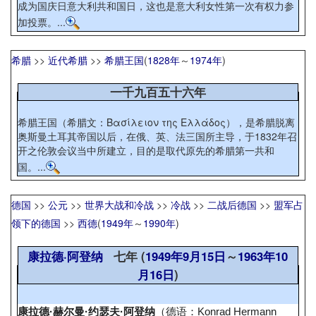
成为国庆日意大利共和国日，这也是意大利女性第一次有权力参
加投票。...
希腊
>>
近代希腊
>>
希腊王国
(
1828年
～
1974年
)
一千九百五十六年
希腊王国（希腊文：Βασίλειον της Ελλάδος），是希腊脱离
奥斯曼土耳其帝国以后，在俄、英、法三国所主导，于1832年召
开之伦敦会议当中所建立，目的是取代原先的希腊第一共和
国。...
德国
>>
公元
>>
世界大战和冷战
>>
冷战
>>
二战后德国
>>
盟军占
领下的德国
>>
西德
(
1949年
～
1990年
)
康拉德·阿登纳
七年 (
1949年
9月15日
～
1963年
10
月16日
)
康拉德·赫尔曼·约瑟夫·阿登纳
（德语：
Konrad Hermann