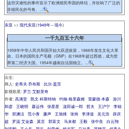
这些灾难性的事件宣示了欧洲殖民帝国的终结，并吹响了广泛的
非殖民化的号角。...
东亚
>>
现代东亚
(
1949年
～
现今
)
一千九百五十六年
1958年中华人民共和国开始大跃进政策，1966年发生文化大革
命。日本的国民生产毛额（GNP）在1968年超过西德，成为世
界第二经济大国。1954年越南自法国独立。...
出生:
商人:
史蒂夫·乔布斯
比尔·盖茨
影视歌星:
罗兰·艾默里奇
作者:
高满堂
凯文·科斯特纳
约翰·格里森姆
雷蒙德·本森
游川
和彦
王晓明
聂运伟
张星星
泷田诚一郎
哲夫
王沪宁
李锦
华
郑渊洁
范小青
廉声
王旭烽
张炜
李津逵
吴元浩
薛庆
超
罗温·艾金森
莫言
郭富文
马未都
王毅
张中良
白云翔
刘宏毅
王小东
范泓
刘景华
杨志军
马社香
苗晓平
何香久