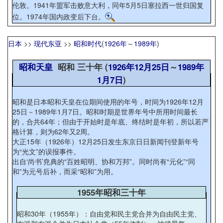
伦敦。1941年盟军击败意大利，同年5月5日塞拉西一世归国复
位。1974年国内政变后下台。
日本
>>
现代东亚
>>
昭和时代
(
1926年
～
1989年
)
昭和天皇
昭和 三十年 (
1926年
12月25日
～
1989年
1月7日
)
昭和是日本昭和天皇在位期间使用的年号，时间为1926年12月
25日－1989年1月7日。昭和时期是世界年号中所用时间最长
的，合共64年；但由于开始时是年底、终结时是年初，所以若严
格计算，则为62年又2周。
大正15年（1926年）12月25日发生东京日日新闻刊登新年号
为“光文”的误报事件。
出自‘尚书’尭典的“百姓昭明、协和万邦”。同时尚有“元化”“同
和”为元号后补，而采“昭和”为用。
1955年昭和三十年
昭和30年（1955年）：自由党和民主党合并为自由民主党、