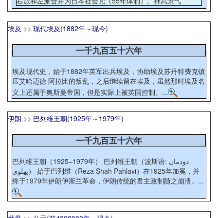
右派和左派合并为日本社会党（55年体制）。神武景气
埃及
>>
现代埃及
(
1882年
～
现今
)
一千九百五十六年
埃及现代史，始于1882年英军出兵埃及，协助埃及苏丹特费克镇
压艾哈迈德·阿拉比的叛乱，之后继续留在埃及，虽然那时埃及名
义上还属于奥斯曼帝国，但是实际上被英国控制。...
伊朗
>>
巴列维王朝
(
1925年
～
1979年
)
一千九百五十六年
巴列维王朝（1925–1979年） 巴列维王朝（波斯语: دودمان
پهلوی） 始于巴列维（Reza Shah Pahlavi）在1925年加冕，并
终于1979年伊朗伊斯兰革命，伊朗传统的君主政制随之崩溃。...