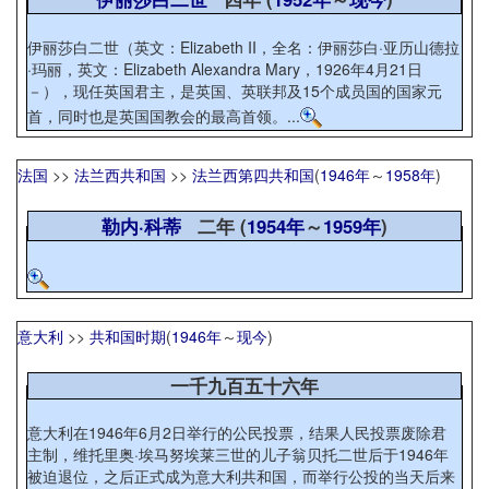
伊丽莎白二世（英文：Elizabeth II，全名：伊丽莎白·亚历山德拉
·玛丽，英文：Elizabeth Alexandra Mary，1926年4月21日
－），现任英国君主，是英国、英联邦及15个成员国的国家元
首，同时也是英国国教会的最高首领。...
法国
>>
法兰西共和国
>>
法兰西第四共和国
(
1946年
～
1958年
)
勒内·科蒂
二年 (
1954年
～
1959年
)
意大利
>>
共和国时期
(
1946年
～
现今
)
一千九百五十六年
意大利在1946年6月2日举行的公民投票，结果人民投票废除君
主制，维托里奥·埃马努埃莱三世的儿子翁贝托二世后于1946年
被迫退位，之后正式成为意大利共和国，而举行公投的当天后来