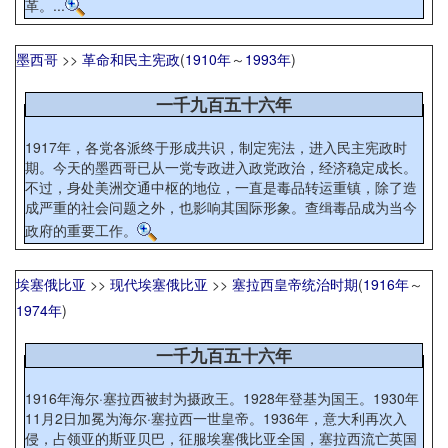
革。...
墨西哥
>>
革命和民主宪政
(
1910年
～
1993年
)
一千九百五十六年
1917年，各党各派终于形成共识，制定宪法，进入民主宪政时
期。今天的墨西哥已从一党专政进入政党政治，经济稳定成长。
不过，身处美洲交通中枢的地位，一直是毒品转运重镇，除了造
成严重的社会问题之外，也影响其国际形象。查缉毒品成为当今
政府的重要工作。
埃塞俄比亚
>>
现代埃塞俄比亚
>>
塞拉西皇帝统治时期
(
1916年
～
1974年
)
一千九百五十六年
1916年海尔·塞拉西被封为摄政王。1928年登基为国王。1930年
11月2日加冕为海尔·塞拉西一世皇帝。1936年，意大利再次入
侵，占领亚的斯亚贝巴，征服埃塞俄比亚全国，塞拉西流亡英国