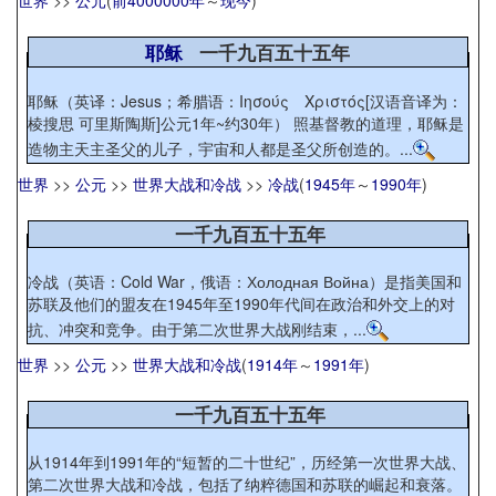
世界
>>
公元
(
前4000000年
～
现今
)
耶稣
一千九百五十五年
耶稣（英译：Jesus；希腊语：Ιησούς Χριστός[汉语音译为：
棱搜思 可里斯陶斯]公元1年~约30年） 照基督教的道理，耶稣是
造物主天主圣父的儿子，宇宙和人都是圣父所创造的。...
世界
>>
公元
>>
世界大战和冷战
>>
冷战
(
1945年
～
1990年
)
一千九百五十五年
冷战（英语：Cold War，俄语：Холодная Война）是指美国和
苏联及他们的盟友在1945年至1990年代间在政治和外交上的对
抗、冲突和竞争。由于第二次世界大战刚结束，...
世界
>>
公元
>>
世界大战和冷战
(
1914年
～
1991年
)
一千九百五十五年
从1914年到1991年的“短暂的二十世纪”，历经第一次世界大战、
第二次世界大战和冷战，包括了纳粹德国和苏联的崛起和衰落。