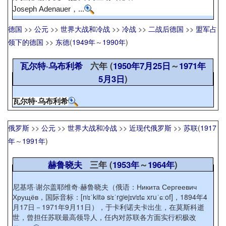
Joseph Adenauer
，...
德国
>>
公元
>>
世界大战和冷战
>>
冷战
>>
二战后德国
>>
盟军占
领下的德国
>>
东德
(
1949年
～
1990年
)
瓦尔特·乌布利希
六年 (
1950年
7月25日
～
1971年
5月3日
)
瓦尔特·乌布利希
俄罗斯
>>
公元
>>
世界大战和冷战
>>
近现代俄罗斯
>>
苏联
(
1917
年
～
1991年
)
赫鲁晓夫
三年 (
1953年
～
1964年
)
尼基塔·谢尔盖耶维奇·赫鲁晓夫（俄语：Никита Сергеевич
Хрущёв，国际音标：[nʲɪˈkʲitə sʲɪˈrgʲejɪvʲɪtɕ xruˈɕːof]，1894年4
月17日－1971年9月11日），于卡利诺夫卡出生，在莫斯科逝
世，曾担任苏联最高领导人，任内对苏联各方面实行积极改