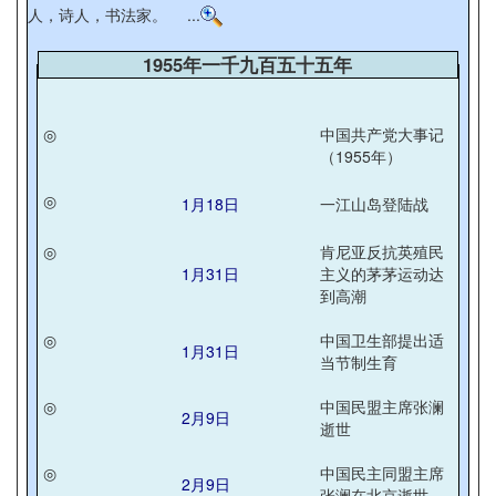
人，诗人，书法家。 ...
1955年一千九百五十五年
◎
中国共产党大事记
（1955年）
◎
1月18日
一江山岛登陆战
◎
肯尼亚反抗英殖民
1月31日
主义的茅茅运动达
到高潮
◎
中国卫生部提出适
1月31日
当节制生育
◎
中国民盟主席张澜
2月9日
逝世
◎
中国民主同盟主席
2月9日
张澜在北京逝世