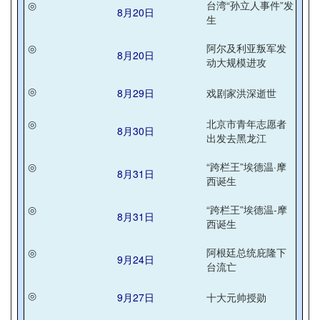
◎
台湾“孙立人事件”发
8月20日
生
◎
阿尔及利亚叛军发
8月20日
动大规模进攻
◎
8月29日
戏剧家洪深逝世
◎
北京市青年志愿者
8月30日
出发去黑龙江
◎
“跨栏王”埃德温·摩
8月31日
西诞生
◎
“跨栏王”埃德温-摩
8月31日
西诞生
◎
阿根廷总统庇隆下
9月24日
台流亡
◎
9月27日
十大元帅授勋