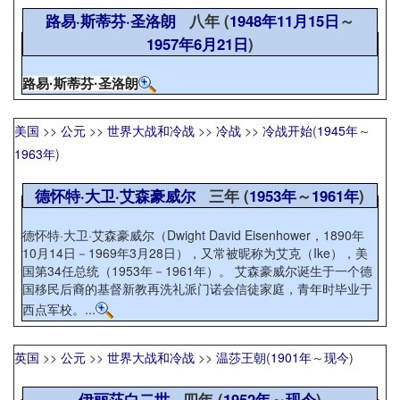
路易·斯蒂芬·圣洛朗
八年 (
1948年
11月15日
～
1957年
6月21日
)
路易·斯蒂芬·圣洛朗
美国
>>
公元
>>
世界大战和冷战
>>
冷战
>>
冷战开始
(
1945年
～
1963年
)
德怀特·大卫·艾森豪威尔
三年 (
1953年
～
1961年
)
德怀特·大卫·艾森豪威尔（Dwight David Eisenhower，1890年
10月14日－1969年3月28日），又常被昵称为艾克（Ike），美
国第34任总统（1953年－1961年）。 艾森豪威尔诞生于一个德
国移民后裔的基督新教再洗礼派门诺会信徒家庭，青年时毕业于
西点军校。...
英国
>>
公元
>>
世界大战和冷战
>>
温莎王朝
(
1901年
～
现今
)
伊丽莎白二世
四年 (
1952年
～
现今
)