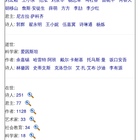
胡移山
詹斯·安徒生
薛萌
方方
李劼
李少红
君主:
尼古拉·萨科齐
诗人:
郭辉
翟永明
王小妮
伍嘉冀
诗琳通
杨炼
逝世:
科学家:
爱因斯坦
作者:
余嘉锡
哈雷特·阿班
戴尔·卡耐基
托马斯·曼
坂口安吾
诗人:
林徽因
史蒂文斯
克洛岱尔
艾·扎·艾布·沙迪
李有源
在世:
诗人:
251
君主:
77
作者:
1128
艺术家:
33
社会教育:
34
科学家:
18