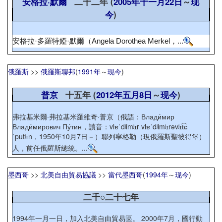
安格拉·默爾
二十二年 (
2005年
十一月22日
～
现
今
)
安格拉·多羅特婭·默爾（Angela Dorothea Merkel，...
俄羅斯
>>
俄羅斯聯邦
(
1991年
～
现今
)
普京
十五年 (
2012年
五月8日
～
现今
)
弗拉基米爾·弗拉基米羅維奇·普京（俄語：Влади́мир
Влади́мирович Пу́тин，讀音：vlɐˈdʲimʲɪr vlɐˈdʲimʲɪrəvʲɪt͡ɕ
ˈputʲɪn，1950年10月7日－）聯列寧格勒（現俄羅斯聖彼得堡）
人，前任俄羅斯總統。...
墨西哥
>>
北美自由貿易協議
>>
當代墨西哥
(
1994年
～
现今
)
二千○二十七年
1994年一月一日，加入北美自由貿易區。 2000年7月，國行動