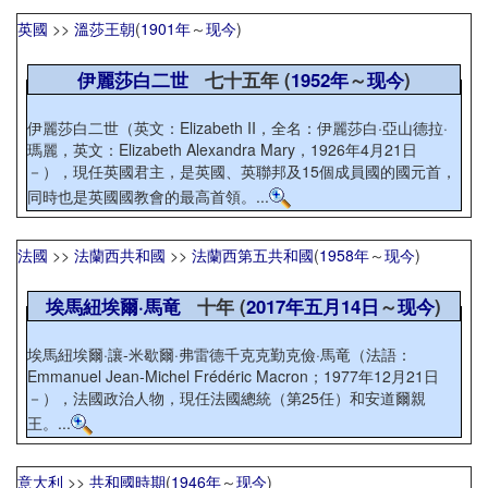
英國
>>
溫莎王朝
(
1901年
～
现今
)
伊麗莎白二世
七十五年 (
1952年
～
现今
)
伊麗莎白二世（英文：Elizabeth II，全名：伊麗莎白·亞山德拉·
瑪麗，英文：Elizabeth Alexandra Mary，1926年4月21日
－），現任英國君主，是英國、英聯邦及15個成員國的國元首，
同時也是英國國教會的最高首領。...
法國
>>
法蘭西共和國
>>
法蘭西第五共和國
(
1958年
～
现今
)
埃馬紐埃爾·馬竜
十年 (
2017年
五月14日
～
现今
)
埃馬紐埃爾·讓-米歇爾·弗雷德千克克勤克儉·馬竜（法語：
Emmanuel Jean-Michel Frédéric Macron；1977年12月21日
－），法國政治人物，現任法國總統（第25任）和安道爾親
王。...
意大利
>>
共和國時期
(
1946年
～
现今
)