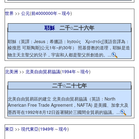
世界
>>
公元
(
前4000000年
～
现今
)
耶穌
二千○二十六年
耶穌（英譯：Jesus；希臘語：Ιησούς Χριστός[漢語音譯為：
棱搜思 可斯陶斯]公元1年~約30年） 照基督教的道理，耶穌是造
物主天主聖父的兒子，宇宙和人都是聖父所創造的。...
北美洲
>>
北美自由貿易協議
(
1994年
～
现今
)
二千○二十七年
北美自由貿易區的建立 北美自由貿易協議（英語：North
American Free Trade Agreement，NAFTA) 是美國、加拿大及
墨西哥在1992年8月12日簽署關於三國間全貿易的協議。...
東亞
>>
現代東亞
(
1949年
～
现今
)