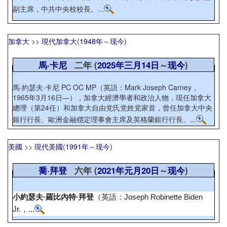
副主席，中共中央校校長。...
加拿大
>>
現代加拿大
(
1948年
～
现今
)
馬·卡尼
二年 (
2025年
三月14日
～
现今
)
馬·約瑟夫·卡尼 PC OC MP（英語：Mark Joseph Carney，
1965年3月16日—），加拿大經濟學者和政治人物，現任加拿大
總理（第24任）和加拿大自由党氏党姓党家首，曾任加拿大中央
銀行行長、歐洲金融穩定理事會主席及英格蘭銀行行長。...
美國
>>
現代美國
(
1991年
～
现今
)
喬·拜登
六年 (
2021年
元月20日
～
现今
)
小約瑟夫·羅比內特·拜登
（英語：
Joseph Robinette Biden
Jr.
，...