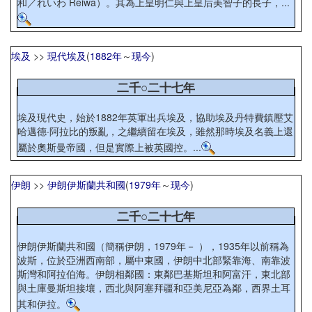
和／れいわ Reiwa）。其為上皇明仁與上皇后美智子的長子，...
埃及
>>
現代埃及
(
1882年
～
现今
)
二千○二十七年
埃及現代史，始於1882年英軍出兵埃及，協助埃及丹特費鎮壓艾
哈邁德·阿拉比的叛亂，之繼續留在埃及，雖然那時埃及名義上還
屬於奧斯曼帝國，但是實際上被英國控。...
伊朗
>>
伊朗伊斯蘭共和國
(
1979年
～
现今
)
二千○二十七年
伊朗伊斯蘭共和國（簡稱伊朗，1979年－ ），1935年以前稱為
波斯，位於亞洲西南部，屬中東國，伊朗中北部緊靠海、南靠波
斯灣和阿拉伯海。伊朗相鄰國：東鄰巴基斯坦和阿富汗，東北部
與土庫曼斯坦接壤，西北與阿塞拜疆和亞美尼亞為鄰，西界土耳
其和伊拉。