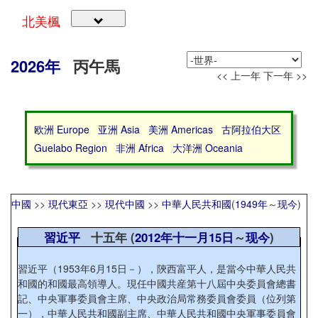
北美楓
2026年
丙午馬
<< 上一年
下一年 >>
欧洲 Europe
亚洲 Asia
美洲 Americas
古阿拉伯大区
Guelabo Region
非洲 Africa
大洋洲 Oceania
中國
>>
現代東亞
>>
現代中國
>>
中華人民共和國
(
1949年
～
现今
)
習近平
十五年 (
2012年
十一月15日
～
现今
)
習近平（1953年6月15日－），陝西富平人，是當今中華人民共
和國的和國最高領導人。現任中國共産第十八屆中央委員會總書
記、中央軍事委員會主席、中央政治局常務委員會委員（位列第
一），中華人民共和國副主席、中華人民共和國中央軍事委員會