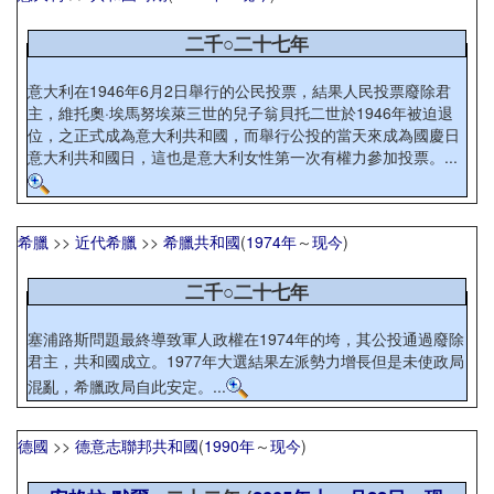
二千○二十七年
意大利在1946年6月2日舉行的公民投票，結果人民投票廢除君
主，維托奧·埃馬努埃萊三世的兒子翁貝托二世於1946年被迫退
位，之正式成為意大利共和國，而舉行公投的當天來成為國慶日
意大利共和國日，這也是意大利女性第一次有權力參加投票。...
希臘
>>
近代希臘
>>
希臘共和國
(
1974年
～
现今
)
二千○二十七年
塞浦路斯問題最終導致軍人政權在1974年的垮，其公投通過廢除
君主，共和國成立。1977年大選結果左派勢力增長但是未使政局
混亂，希臘政局自此安定。...
德國
>>
德意志聯邦共和國
(
1990年
～
现今
)