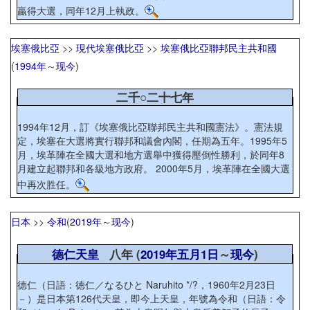
贏得大選，同年12月上執政。
埃塞俄比亞
>>
現代埃塞俄比亞
>>
埃塞俄比亞聯邦民主共和國
(
1994年
～
现今
)
二千○二十七年
1994年12月，訂《埃塞俄比亞聯邦民主共和國憲法》。憲法規
定，埃塞在大選將實行聯邦和議會內閣，任期為五年。1995年5
月，埃革陣在全國大選和地方選舉中獲得壓倒性勝利，於同年8
月建立起聯邦和各級地方政府。 2000年5月，埃革陣在全國大選
中再次胜任。
日本
>>
令和
(
2019年
～
现今
)
德仁天皇
八年 (
2019年
五月1日
～
现今
)
德仁（日語：徳仁／なるひと Naruhito */?，1960年2月23日
－）是日本第126代天皇，即今上天皇，年號為令和（日語：令