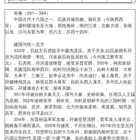
前秦（351～394）
中国古代十六国之一。氐族苻健所建。都长安（今陕西西
安）。盛时疆域东至大海，西抵葱岭，南控江淮，北极大漠，东南
以淮、汉与东晋为界。历六主，共四十四年。
建国与统一北方
333年，后赵主石虎徙关中豪杰及氐、羌于关东,以氐族酋长苻
洪为流民都督，率氐、汉各族百姓徙居枋头（今河南卫辉市东
北）。石虎死，苻洪遣使降晋，接受东晋官爵。350年，冉闵诛胡
羯，关陇流民相率西归。此时苻洪拥众十余万，自称大都督、大将
军、大单于、三秦王，欲率众还关中，尚未成行，被人毒死。洪子
苻健继领其众，称晋征西大将军，自枋头西入潼关。关中氐人纷起
响应，苻健遂攻占长安，据有关陇。
351年苻健自称大秦天王，国号大秦，史称前秦。任用汉人王猛
为丞相。352年改称皇帝，都长安。当时是朝鲜半岛的三国时期，分
别由高句丽、百济、新罗割据。北方外族有柔然、库莫奚、契丹及
高车。西有吐谷浑及白兰。
354年，东晋桓温率军攻秦，苻健坚壁清野，晋军攻入潼关后，
因粮食不继而退兵。355年苻健死，子苻生继位。357年苻生堂兄苻
坚杀苻生自立。苻坚即位后的十几年内，前秦国内相对安定，在十
六国云扰时代,呈现一派“小康”气象。在此基础上,前秦势力渐强大，