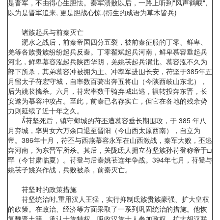
是晋军，不由得心生胆怯。秦军溃败以后，一路上听到"风声鹤唳",
以为是晋军追来, 更是胆战心惊.(衍生的成语为草木皆兵)
诸族起兵与前秦灭亡
淝水之战后，前秦帝国四分五裂，被前秦征服的丁零、鲜卑、
羌等各族贵族纷纷起兵反秦。丁零翟斌起兵河南，鲜卑慕容垂起兵
河北，鲜卑慕容泓起兵陕西华阴，羌姚苌起兵渭北。慕容泓不久为
部下所杀，其弟慕容冲被拥为主。冲率军进围长安，苻坚于385年五
月留太子苻宏守城，自率数百骑出奔五将山（今陕西岐山东北），
后为姚苌擒杀。六月，苻宏率数千骑弃城出逃，辗转投奔东晋，长
安遂为慕容冲攻占。至此，前秦已名存实亡，但它在各地的残余势
力则延续了近十年之久。
苻坚死后，镇守邺城的苻丕遭慕容垂长期围攻，于 385 年八
月弃城，率男女六万余口退至晋阳（今山西太原西南），自立为
帝。386年十月，苻丕与西燕慕容永军在山西激战，秦军大败，丕逃
奔河南，为东晋军所杀。其后，关陇氐人拥立苻坚族孙苻登称帝于□
罕（今甘肃临夏）。苻登与后秦姚苌连年争战。394年七月，苻登与
姚苌子姚兴作战，兵败被杀，前秦灭亡。
苻坚时的政策措施
苻坚统治时,重用汉人王猛，实行抑制氐族贵族豪强、扩大皇权
的政策。在政治、经济等方面采取了一系列巩固统治的措施。他恢
复魏晋土籍，承认士族特权，吸收汉族士人参加政权，扩大胡汉联