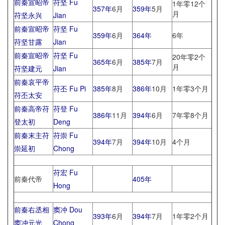
前秦宣昭帝
苻坚 Fu
1年零12个
357年
6月
359年
5月
月
苻坚永兴
Jian
前秦宣昭帝
苻坚 Fu
359年
6月
364年
6年
苻坚甘露
Jian
前秦宣昭帝
苻坚 Fu
20年零2个
365年
6月
385年
7月
月
苻坚建元
Jian
前秦哀平帝
苻丕 Fu Pi
385年
8月
386年
10月
1年零3个月
苻丕太安
前秦高帝苻
苻登 Fu
386年
11月
394年
6月
7年零8个月
登太初
Deng
前秦末主苻
苻崇 Fu
394年
7月
394年
10月
4个月
崇延初
Chong
苻宏 Fu
前秦代帝
405年
Hong
前秦右丞相
窦冲 Dou
393年
6月
394年
7月
1年零2个月
窦冲元光
Chong