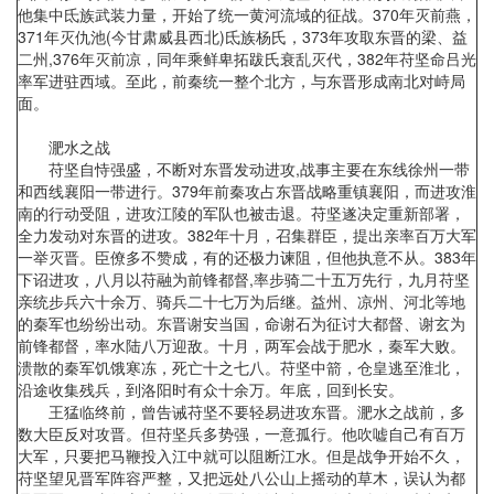
他集中氐族武装力量，开始了统一黄河流域的征战。370年灭前燕，
371年灭仇池(今甘肃威县西北)氐族杨氏，373年攻取东晋的梁、益
二州,376年灭前凉，同年乘鲜卑拓跋氏衰乱灭代，382年苻坚命吕光
率军进驻西域。至此，前秦统一整个北方，与东晋形成南北对峙局
面。
淝水之战
苻坚自恃强盛，不断对东晋发动进攻,战事主要在东线徐州一带
和西线襄阳一带进行。379年前秦攻占东晋战略重镇襄阳，而进攻淮
南的行动受阻，进攻江陵的军队也被击退。苻坚遂决定重新部署，
全力发动对东晋的进攻。382年十月，召集群臣，提出亲率百万大军
一举灭晋。臣僚多不赞成，有的还极力谏阻，但他执意不从。383年
下诏进攻，八月以苻融为前锋都督,率步骑二十五万先行，九月苻坚
亲统步兵六十余万、骑兵二十七万为后继。益州、凉州、河北等地
的秦军也纷纷出动。东晋谢安当国，命谢石为征讨大都督、谢玄为
前锋都督，率水陆八万迎敌。十月，两军会战于肥水，秦军大败。
溃散的秦军饥饿寒冻，死亡十之七八。苻坚中箭，仓皇逃至淮北，
沿途收集残兵，到洛阳时有众十余万。年底，回到长安。
王猛临终前，曾告诫苻坚不要轻易进攻东晋。淝水之战前，多
数大臣反对攻晋。但苻坚兵多势强，一意孤行。他吹嘘自己有百万
大军，只要把马鞭投入江中就可以阻断江水。但是战争开始不久，
苻坚望见晋军阵容严整，又把远处八公山上摇动的草木，误认为都