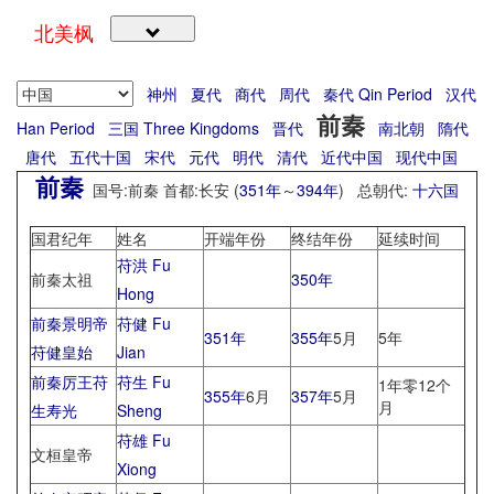
北美枫
神州
夏代
商代
周代
秦代 Qin Period
汉代
前秦
Han Period
三国 Three Kingdoms
晋代
南北朝
隋代
唐代
五代十国
宋代
元代
明代
清代
近代中国
现代中国
前秦
国号:前秦 首都:长安 (
351年
～
394年
) 总朝代:
十六国
国君纪年
姓名
开端年份
终结年份
延续时间
苻洪 Fu
前秦太祖
350年
Hong
前秦景明帝
苻健 Fu
351年
355年
5月
5年
苻健皇始
Jian
前秦厉王苻
苻生 Fu
1年零12个
355年
6月
357年
5月
月
生寿光
Sheng
苻雄 Fu
文桓皇帝
Xiong