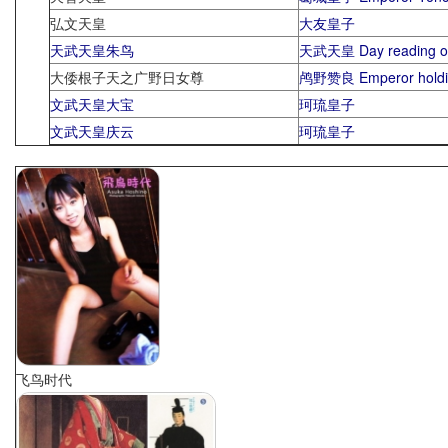
弘文天皇
大友皇子
天武天皇朱鸟
天武天皇 Day reading of 
大倭根子天之广野日女尊
鸬野赞良 Emperor holdi
文武天皇大宝
珂琉皇子
文武天皇庆云
珂琉皇子
飞鸟时代