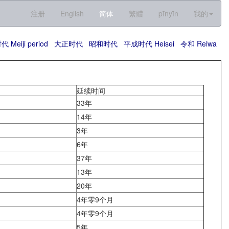
注册
English
简体
繁體
pīnyīn
我的
 Meiji period
大正时代
昭和时代
平成时代 Heisei
令和 Reiwa
延续时间
33年
14年
3年
6年
37年
13年
20年
4年零9个月
4年零9个月
5年