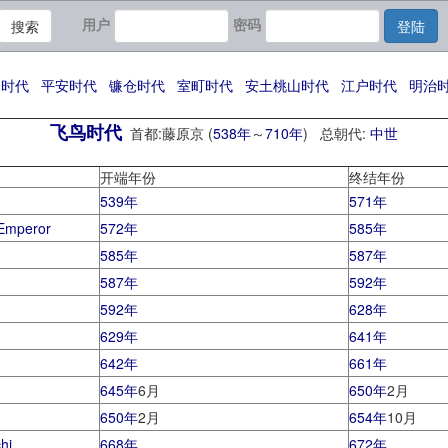
用户
密码
搜索
登陆
良时代
平安时代
镰仓时代
室町时代
安土桃山时代
江户时代
明治时代
飞鸟时代
首都:藤原京 (
538年
～
710年
) 总朝代:
中世
开端年份
终结年份
539年
571年
mperor
572年
585年
585年
587年
587年
592年
592年
628年
629年
641年
642年
661年
645年
6月
650年
2月
650年
2月
654年
10月
hi
668年
672年