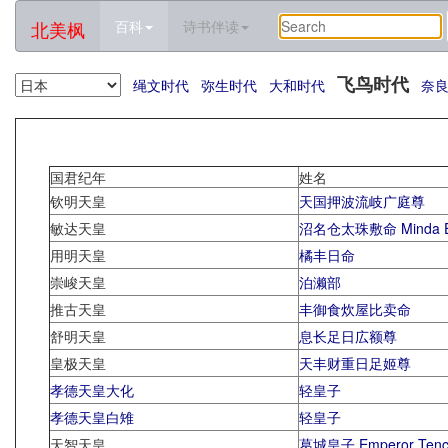
北美枫
百科
诗书伴读
飞鸟时代
绳文时代
弥生时代
大和时代
奈
国君纪年
姓名
钦明天皇
天国押波流岐广庭尊
敏达天皇
沼名仓太珠敷命 Minda E
用明天皇
橘丰日命
崇峻天皇
泊濑部
推古天皇
丰御食炊屋比卖命
舒明天皇
息长足日広额尊
皇极天皇
天丰财重日足姬尊
孝德天皇大化
轻皇子
孝德天皇白雉
轻皇子
天智天皇
葛城皇子 Emperor Tenc