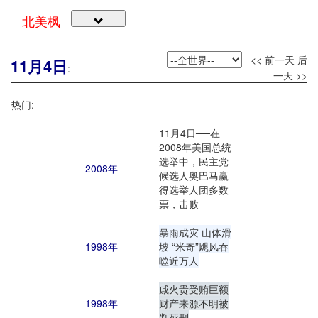
北美枫
<< 前一天
后
11月4日
:
一天 >>
热门:
11月4日──在
2008年美国总统
选举中，民主党
2008年
候选人奥巴马赢
得选举人团多数
票，击败
暴雨成灾 山体滑
1998年
坡 “米奇”飓风吞
噬近万人
戚火贵受贿巨额
1998年
财产来源不明被
判死刑