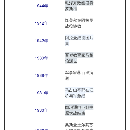
毛泽东致函盛赞
1944年
罗斯福
隆美尔在阿拉曼
1942年
战役惨败
阿拉曼战役图片
1942年
集
百岁教育家马相
1939年
伯逝世
军事家蒋百里病
1938年
逝
马占山率部在江
1931年
桥与军激战
阎冯通电下野中
1930年
原大战结束
奥斯曼土尔其苏