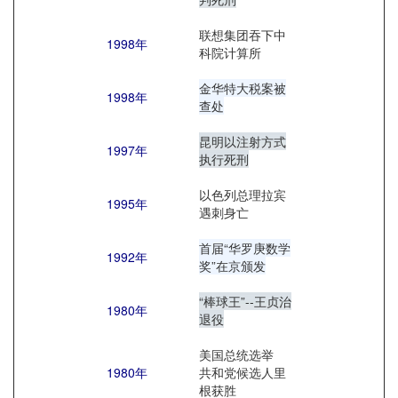
联想集团吞下中
1998年
科院计算所
金华特大税案被
1998年
查处
昆明以注射方式
1997年
执行死刑
以色列总理拉宾
1995年
遇刺身亡
首届“华罗庚数学
1992年
奖”在京颁发
“棒球王”--王贞治
1980年
退役
美国总统选举
1980年
共和党候选人里
根获胜