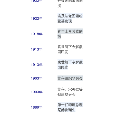
1922年
丹被废黜帝国崩
溃
埃及法老图坦哈
1922年
蒙墓发现
青年土耳其党解
1918年
散
袁世凯下令解散
1913年
国民党
袁世凯下令解散
1913年
国民党
1903年
黄兴组织华兴会
黄兴、宋教仁等
1903年
创建华兴会
第一任印度总理
1889年
尼赫鲁诞生