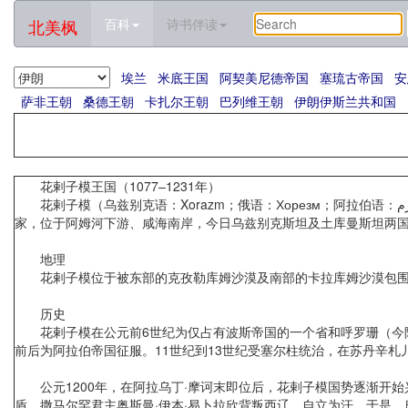
北美枫
百科
诗书伴读
埃兰
米底王国
阿契美尼德帝国
塞琉古帝国
安
萨非王朝
桑德王朝
卡扎尔王朝
巴列维王朝
伊朗伊斯兰共和国
花剌子模王国（1077–1231年）
花剌子模（乌兹别克语：Xorazm；俄语：Хорезм；阿拉伯语：خوارزم‎，Khwārizm；波斯语：خوارزم‎，Khwārazm；英语：Khwarezmia 或 Chorasmia），旧译“火寻”，是一个位于今日中亚西部地区的古代国
家，位于阿姆河下游、咸海南岸，今日乌兹别克斯坦及土库曼斯坦两国
地理
花剌子模位于被东部的克孜勒库姆沙漠及南部的卡拉库姆沙漠包围，
历史
花剌子模在公元前6世纪为仅占有波斯帝国的一个省和呼罗珊（今阿
前后为阿拉伯帝国征服。11世纪到13世纪受塞尔柱统治，在苏丹辛
公元1200年，在阿拉乌丁·摩诃末即位后，花剌子模国势逐渐开始
盾，撒马尔罕君主奥斯曼·伊本·易卜拉欣背叛西辽，自立为汗。于是