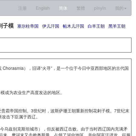
注册
English
简体
繁體
pīnyīn
我的
剌子模
塞尔柱帝国
伊儿汗国
帖木儿汗国
白羊王朝
黑羊王朝
模成为农业生产高度发达的地区。
贵霜帝国控制。3世纪时，波斯萨珊王朝重新控制花剌子模。7世纪末
斯攻击下臣属于西辽。
（今乌兹别克斯坦城市），但反被西辽击败。由于当时西辽国内充满矛
。后来，摩诃末又击败奥斯曼，占领了河中地区，并向阿富汗进攻，征服