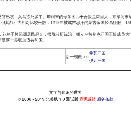
撒答巴忒，兵马冻死多半。摩诃末的母亲图儿干合敦是康里人，乘摩诃末
但其战斗力相对比较松散，1219年被成吉思汗的蒙古帝国轻易征服。13
花剌子模绿洲居民起义，摆脱波斯统治，拥立乌兹别克汗国王族成员为汗，
库曼两个苏联加盟共和国。
希瓦汗国
后一朝政 >>:
伊儿汗国
文字与知识的世界
© 2006 - 2019 北美枫 1.0 测试版
意见反馈
服务条款