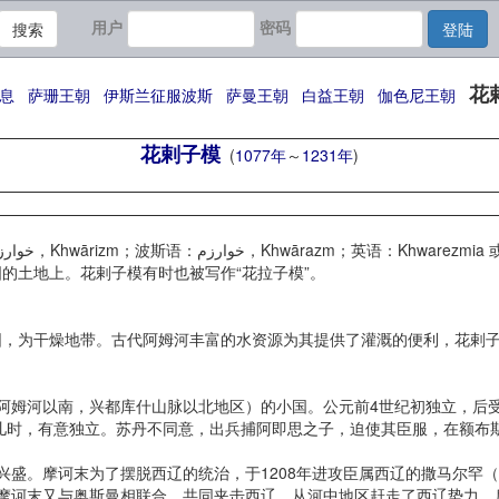
用户
密码
搜索
登陆
花
息
萨珊王朝
伊斯兰征服波斯
萨曼王朝
白益王朝
伽色尼王朝
花剌子模
(
1077年
～
1231年
)
的土地上。花剌子模有时也被写作“花拉子模”。
为干燥地带。古代阿姆河丰富的水资源为其提供了灌溉的便利，花剌子
姆河以南，兴都库什山脉以北地区）的小国。公元前4世纪初独立，后受
札儿时，有意独立。苏丹不同意，出兵捕阿即思之子，迫使其臣服，在额布
兴盛。摩诃末为了摆脱西辽的统治，于1208年进攻臣属西辽的撒马尔罕
，摩诃末又与奥斯曼相联合，共同夹击西辽，从河中地区赶走了西辽势力