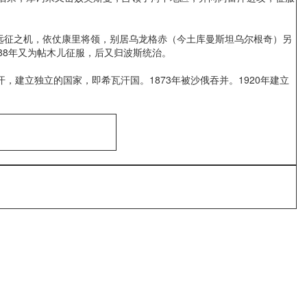
远征之机，依仗康里将领，别居乌龙格赤（今土库曼斯坦乌尔根奇）另
88年又为帖木儿征服，后又归波斯统治。
建立独立的国家，即希瓦汗国。1873年被沙俄吞并。1920年建立