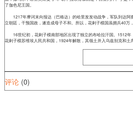
了伽色尼王国。
1217年摩诃末向报达（巴格达）的哈里发发动战争，军队到达阿
立朝廷，干预国政，遂造成母子不和。所以，花剌子模国虽拥兵40万，
16世纪初，花剌子模南部地区出现了独立的布哈拉汗国。1512年，
花剌子模苏维埃人民共和国，1924年解散，其领土并入乌兹别克和土
评论
(0)