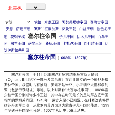
北美枫
埃兰
米底王国
阿契美尼德帝国
塞琉古帝国
安息
萨珊王朝
伊斯兰征服波斯
萨曼王朝
白益王朝
伽色尼王
塞尔柱帝国
朝
花剌子模
伊儿汗国
帖木儿汗国
白羊王
朝
黑羊王朝
萨非王朝
桑德王朝
卡扎尔王朝
巴列维王朝
伊
朗伊斯兰共和国
塞尔柱帝国
(
1092年
～
1307年
)
塞尔柱帝国，于11世纪由塞尔柱家族统率乌古斯人诸部
（Oghuz，即回纥的一部分及其后裔）在西亚建立的一个逊尼派穆
斯林帝国。极盛时占有波斯、美索不达米亚、小亚细亚大部和叙利
亚（包括巴勒斯坦）等地。以上时期称"大塞尔柱帝国"。1092年塞
尔柱帝国分裂成许多小王朝，其中存在时间最长的是与拜占庭帝国
相邻的罗姆苏丹国。1243年，蒙古入侵小亚细亚，在科塞达克将罗
姆苏丹国军击溃，从此罗姆苏丹国沦为蒙古伊儿汗国的藩属。1299
年罗姆苏丹国发生分裂，1307年从历史记录上消失。