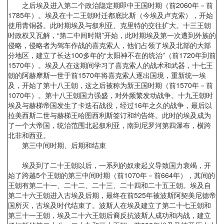
之后埃及进入第二个政治隐定期即中王国时期（前2060年－前
1785年）。埃及在十二王朝时迁都底比斯（今埃及卢克索），开始
使用青铜器。此时期埃及与叙利亚、克里特的交往扩大。十三王朝
时政权又瓦解，“第二中间时期”开始，此时期埃及第一次遭到外族的
侵略，侵略者为驾车作战的喜克索人，他们占领了埃及北部的大部
分地区，建立了长达100多年的“太阳神不在的统治”（前1720年到前
1570年）。埃及人在这期间学习了喜克索人的战术和武器，十七王
朝的阿赫摩斯一世于前1570年将喜克索人逐出国境，重新统一埃
及，开始了第十八王朝，这之后被称为新王国时期（前1570年－前
1070年）。第十八王朝国力强盛，对外频繁发动战争。十九王朝时
埃及与赫梯帝国发生了卡迭石战役，经过16年之久的战争，最后以
拉美西斯二世与赫梯王哈图西利斯签订和约告终。此时的埃及成为
了一个大帝国，统治范围北起叙利亚，南到尼罗河第四瀑布，横跨
北非和西亚。
第三中间时期、后期和结束
埃及到了二十王朝以后，一系列的奴隶起义导致国力衰竭，开
始了跨越5个王朝的第三中间时期（前1070年－前664年），其间的
王朝有第二十一、二十二、二十三、二十四和二十五王朝。埃及自
第二十六王朝进入古埃及后期，最终在前525年被波斯阿契美尼德帝
国所灭，古埃及时代结束了。波斯人在埃及建立了第二十七王朝和
第三十一王朝，埃及二十六王朝后裔反抗波斯人成功和内战，建立