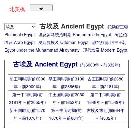
北美枫
古埃及 Ancient Egypt
托勒密王朝
Ptolemaic Egypt
埃及罗马统治时期 Roman rule in Egypt
阿拉伯
埃及 Arab Egypt
奥斯曼埃及 Ottoman Egypt
穆罕默德·阿里王朝
Egypt under the Muhammad Ali dynasty
现代埃及 Modern Egypt
古埃及 Ancient Egypt
(
前6000年
～
前332年
)
前王朝时期(
前6000
早王朝时期(
前3100
古王国时期(
前2686
年
～
前3000年
)
年
～
前2686年
)
年
～
前2181年
)
第一中间时期(
前
中王国时期(
前2050
第二中间时期(
前
2181年
～
前2055年
)
年
～
前1652年
)
1648年
～
前1549年
)
新王国时期(
前1570
第三中间时期(
前
古埃及末期(
前664年
年
～
前1070年
)
1070年
～
前664年
)
～
前332年
)