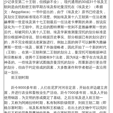
少记录至第二十王朝，但残缺不全）。现代通用的30或31个埃及王
朝则是由托勒密王朝早期古埃及祭祀曼涅托在《埃及史》（希腊
文：Aegyptiaca）一书中提出的，由于《埃及史》原书已经遗失，
其划分王朝的标准现在不清楚。例如埃及第十八王朝第一任法老雅
赫摩斯一世是埃及第十七王朝最后一任法老卡摩斯的弟弟，按说应
该化为一个王朝中。而之后的图特摩斯一世则不是雅赫摩斯一世的
后代，却被同归入第十八王朝。埃及学家推测曼涅托的划分标准是
部分根据神话传说、部分根据历史事实、部分根据已有的划分进行
的，并不完全根据法老家族进行。例如上面的例子可以解释为雅赫
摩斯一世统一埃及，驱逐了外族侵略者，因此开始了一个新的时代
（王朝）。在第一王朝和第二王朝的划分上，曼涅托可能根据神话
和宗教标准，使两个王朝都有9个法老，因为9这一数字在古埃及是
神圣的。一些埃及学家试图抛弃曼涅托的划分，而重新进行更合理
的划分，但由于约定俗成的因素，大多数著作和学者都还一直沿用
这一划分。
前王朝时期
距今9000多年前，人们在尼罗河河谷定居，开始在岸边建立房
屋，并进行农业和畜牧业生产活动。距今7000多年前，埃及人开始
使用铜器，为文明的形成奠定了基础。之后古埃及进入前王朝一
期，又称为阿姆拉特时期，私有制和阶级萌芽。到前王朝二期（即
格尔塞时期），埃及私有制和王权确立，在出土的文物中可以找到
象征王权的荷鲁斯鹰神的形象。格尔塞时期后期，国家出现，但面