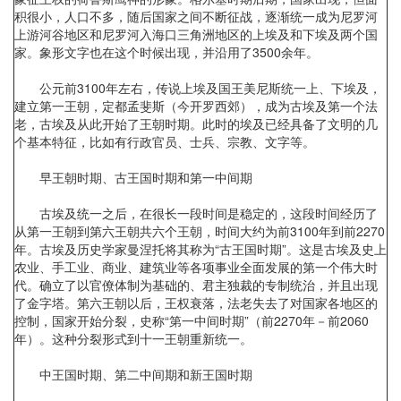
积很小，人口不多，随后国家之间不断征战，逐渐统一成为尼罗河
上游河谷地区和尼罗河入海口三角洲地区的上埃及和下埃及两个国
家。象形文字也在这个时候出现，并沿用了3500余年。
公元前3100年左右，传说上埃及国王美尼斯统一上、下埃及，
建立第一王朝，定都孟斐斯（今开罗西郊），成为古埃及第一个法
老，古埃及从此开始了王朝时期。此时的埃及已经具备了文明的几
个基本特征，比如有行政官员、士兵、宗教、文字等。
早王朝时期、古王国时期和第一中间期
古埃及统一之后，在很长一段时间是稳定的，这段时间经历了
从第一王朝到第六王朝共六个王朝，时间大约为前3100年到前2270
年。古埃及历史学家曼涅托将其称为“古王国时期”。这是古埃及史上
农业、手工业、商业、建筑业等各项事业全面发展的第一个伟大时
代。确立了以官僚体制为基础的、君主独裁的专制统治，并且出现
了金字塔。第六王朝以后，王权衰落，法老失去了对国家各地区的
控制，国家开始分裂，史称“第一中间时期”（前2270年－前2060
年）。这种分裂形式到十一王朝重新统一。
中王国时期、第二中间期和新王国时期