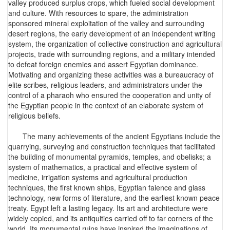
valley produced surplus crops, which fueled social development
and culture. With resources to spare, the administration
sponsored mineral exploitation of the valley and surrounding
desert regions, the early development of an independent writing
system, the organization of collective construction and agricultural
projects, trade with surrounding regions, and a military intended
to defeat foreign enemies and assert Egyptian dominance.
Motivating and organizing these activities was a bureaucracy of
elite scribes, religious leaders, and administrators under the
control of a pharaoh who ensured the cooperation and unity of
the Egyptian people in the context of an elaborate system of
religious beliefs.
The many achievements of the ancient Egyptians include the
quarrying, surveying and construction techniques that facilitated
the building of monumental pyramids, temples, and obelisks; a
system of mathematics, a practical and effective system of
medicine, irrigation systems and agricultural production
techniques, the first known ships, Egyptian faience and glass
technology, new forms of literature, and the earliest known peace
treaty. Egypt left a lasting legacy. Its art and architecture were
widely copied, and its antiquities carried off to far corners of the
world. Its monumental ruins have inspired the imaginations of