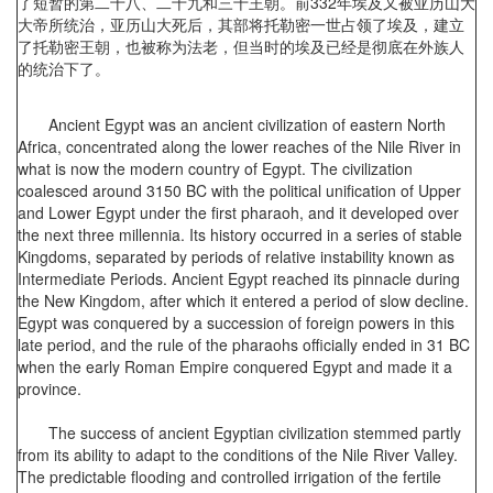
了短暂的第二十八、二十九和三十王朝。前332年埃及又被亚历山大
大帝所统治，亚历山大死后，其部将托勒密一世占领了埃及，建立
了托勒密王朝，也被称为法老，但当时的埃及已经是彻底在外族人
的统治下了。
Ancient Egypt was an ancient civilization of eastern North
Africa, concentrated along the lower reaches of the Nile River in
what is now the modern country of Egypt. The civilization
coalesced around 3150 BC with the political unification of Upper
and Lower Egypt under the first pharaoh, and it developed over
the next three millennia. Its history occurred in a series of stable
Kingdoms, separated by periods of relative instability known as
Intermediate Periods. Ancient Egypt reached its pinnacle during
the New Kingdom, after which it entered a period of slow decline.
Egypt was conquered by a succession of foreign powers in this
late period, and the rule of the pharaohs officially ended in 31 BC
when the early Roman Empire conquered Egypt and made it a
province.
The success of ancient Egyptian civilization stemmed partly
from its ability to adapt to the conditions of the Nile River Valley.
The predictable flooding and controlled irrigation of the fertile