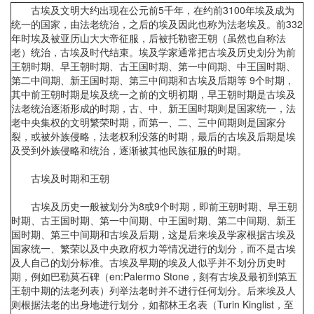
古埃及文明大约出现在公元前5千年，在约前3100年埃及成为
统一的国家，由法老统治，之后的埃及因此也称为法老埃及。前332
年时埃及被亚历山大大帝征服，后被托勒密王朝（虽然也自称法
老）统治，古埃及时代结束。埃及学家通常把古埃及历史划分为前
王朝时期、早王朝时期、古王国时期、第一中间期、中王国时期、
第二中间期、新王国时期、第三中间期和古埃及后期等 9个时期，
其中前王朝时期是埃及统一之前的文明初期，早王朝时期是古埃及
法老统治逐渐形成的时期，古、中、新王国时期则是国家统一，法
老中央集权的文明繁荣时期，而第一、二、三中间期则是国家分
裂，或被外族侵略，法老权利没落的时期，最后的古埃及后期是埃
及受到外族侵略和统治，逐渐被其他民族征服的时期。
古埃及时期和王朝
古埃及历史一般被划分为8或9个时期，即前王朝时期、早王朝
时期、古王国时期、第一中间期、中王国时期、第二中间期、新王
国时期、第三中间期和古埃及后期，这是后来埃及学家根据古埃及
国家统一、繁荣以及中央政府权力等情况进行的划分，而不是古埃
及人自己的划分标准。古埃及早期的埃及人似乎并不划分历史时
期，例如巴勒莫石碑（en:Palermo Stone，刻有古埃及最初到第五
王朝中期的法老列表）列举法老时并不进行任何划分。后来埃及人
则根据法老的出身地进行划分，如都林王名表（Turin Kinglist，至