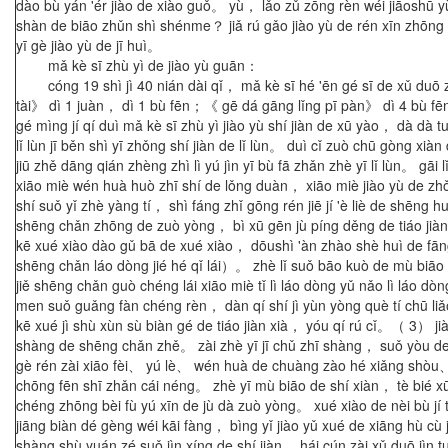
dào
bù
yán
'
ér
jiào
de
xiào
guǒ
。
yù
，
lǎo
zǔ
zōng
rèn
wéi
jiāoshū
y
shàn
de
biāo
zhǔn
shì
shénme
？
jiǎ
rú
gǎo
jiào
yù
de
rén
xīn
zhōng
yī
gè
jiào
yù
de
jī
huì
。
mǎ
kè
sī
zhù
yì
de
jiào
yù
guān
：
cóng
19
shì
jì
40
nián
dài
qǐ
，
mǎ
kè
sī
hé
'
ēn
gé
sī
de
xǔ
duō
tài
》
dì
1
juàn
，
dì
1
bù
fēn
；《
gē
dá
gāng
lǐng
pī
pàn
》
dì
4
bù
fē
gé
mìng
jí
qí
duì
mǎ
kè
sī
zhù
yì
jiào
yù
shí
jiàn
de
xū
yào
，
dà
dà
tu
lǐ
lùn
jī
běn
shì
yī
zhǒng
shí
jiàn
de
lǐ
lùn
。
duì
cǐ
zuò
chū
gòng
xiàn
jiū
zhě
dāng
qián
zhèng
zhì
lì
yú
jìn
yī
bù
fā
zhǎn
zhè
yī
lǐ
lùn
。
gāi
l
xiāo
miè
wén
huà
huò
zhī
shí
de
lǒng
duàn
，
xiāo
miè
jiào
yù
de
zh
shí
suǒ
yǐ
zhè
yàng
tí
，
shì
fáng
zhǐ
gōng
rén
jiē
jí
'
è
liè
de
shēng
h
shēng
chǎn
zhōng
de
zuò
yòng
，
bì
xū
gēn
jù
píng
děng
de
tiáo
jiàn
kē
xué
xiào
dào
gǔ
bā
de
xué
xiào
，
dōushì
'
àn
zhào
shè
huì
de
fān
shēng
chǎn
láo
dòng
jié
hé
qǐ
lái
）。
zhè
lǐ
suǒ
bāo
kuò
de
mù
biāo
jiě
shēng
chǎn
guò
chéng
lái
xiāo
miè
tǐ
lì
láo
dòng
yǔ
nǎo
lì
láo
dòn
men
suǒ
guǎng
fàn
chéng
rèn
，
dàn
qí
shí
jì
yùn
yòng
què
tí
chū
li
kē
xué
jì
shù
xùn
sù
biàn
gé
de
tiáo
jiàn
xià
，
yóu
qí
rú
cǐ
。（ 3）
ji
shàng
de
shēng
chǎn
zhě
。
zài
zhè
yī
jī
chǔ
zhī
shàng
，
suǒ
yòu
d
gè
rén
zài
xiāo
fèi
、
yú
lè
、
wén
huà
de
chuàng
zào
hé
xiǎng
shòu
chōng
fēn
shī
zhǎn
cái
néng
。
zhè
yī
mù
biāo
de
shí
xiàn
，
tè
bié
x
chéng
zhōng
bèi
fù
yú
xīn
de
jù
dà
zuò
yòng
。
xué
xiào
de
nèi
bù
jí
jiāng
biàn
dé
gèng
wéi
kāi
fàng
，
bìng
yǐ
jiào
yǔ
xué
de
xiāng
hù
cù
shàng
shù
yuán
zé
suǒ
jìn
xíng
de
shí
jiàn
，
hái
cún
zài
xǔ
duō
jìn
t