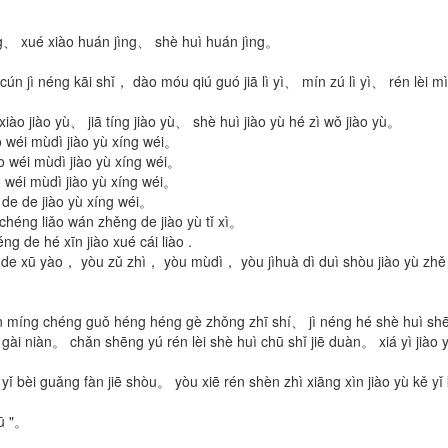
g
、
xué
xiào
huán
jìng
、
shè
huì
huán
jìng
。
cún
jì
néng
kāi
shǐ
，
dào
móu
qiú
guó
jiā
lì
yì
、
mín
zú
lì
yì
、
rén
lèi
mì
xiào
jiào
yù
、
jiā
tíng
jiào
yù
、
shè
huì
jiào
yù
hé
zì
wǒ
jiào
yù
。
o
wéi
mùdì
jiào
yù
xíng
wéi
。
o
wéi
mùdì
jiào
yù
xíng
wéi
。
o
wéi
mùdì
jiào
yù
xíng
wéi
。
de
de
jiào
yù
xíng
wéi
。
chéng
liǎo
wán
zhěng
de
jiào
yù
tǐ
xì
。
éng
de
hé
xīn
jiào
xué
cái
liào
.
de
xū
yào
，
yòu
zǔ
zhì
，
yòu
mùdì
，
yòu
jìhuà
dì
duì
shòu
jiào
yù
zhě
n
míng
chéng
guǒ
héng
héng
gè
zhǒng
zhī
shí
、
jì
néng
hé
shè
huì
sh
gài
niàn
。
chǎn
shēng
yú
rén
lèi
shè
huì
chū
shǐ
jiē
duàn
。
xiá
yì
jiào
yǐ
bèi
guǎng
fàn
jiē
shòu
。
yòu
xiē
rén
shèn
zhì
xiāng
xìn
jiào
yù
kě
yǐ
ū
"。