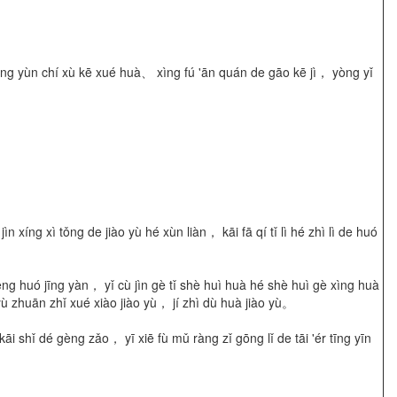
ng
yùn
chí
xù
kē
xué
huà
、
xìng
fú
'
ān
quán
de
gāo
kē
jì
，
yòng
yǐ
jìn
xíng
xì
tǒng
de
jiào
yù
hé
xùn
liàn
，
kāi
fā
qí
tǐ
lì
hé
zhì
lì
de
huó
ēng
huó
jīng
yàn
，
yǐ
cù
jìn
gè
tǐ
shè
huì
huà
hé
shè
huì
gè
xìng
huà
yù
zhuān
zhǐ
xué
xiào
jiào
yù
，
jí
zhì
dù
huà
jiào
yù
。
kāi
shǐ
dé
gèng
zǎo
，
yī
xiē
fù
mǔ
ràng
zǐ
gōng
lǐ
de
tāi
'
ér
tīng
yīn