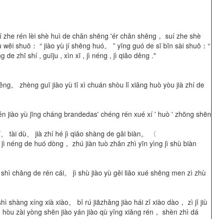
í
zhe
rén
lèi
shè
huì
de
chǎn
shēng
'
ér
chǎn
shēng
，
suí
zhe
shè
ù
wēi
shuō
：
“
jiào
yù
jí
shēng
huó
。
”
yīng
guó
de
sī
bīn
sài
shuō
：“
ng
de
zhī
shí
,
guīju
,
xìn
xī
,
jì
néng
,
jì
qiǎo
děng
."
ěng
。
zhèng
guī
jiào
yù
tǐ
xì
chuán
shòu
lǐ
xiǎng
huò
yòu
jià
zhí
de
én
jiào
yù
jīng
cháng
brandedas'
chéng
rén
xué
xí
'
huò
'
zhōng
shēn
í
、
tài
dù
、
jià
zhí
hé
jì
qiǎo
shàng
de
gǎi
biàn
。
〈
jì
néng
de
huó
dòng
，
zhú
jiàn
tuò
zhǎn
zhì
yīn
yìng
jì
shù
biàn
shì
chǎng
de
rén
cái
。
jì
shù
jiào
yù
gěi
liǎo
xué
shēng
men
zì
zhù
shì
shàng
xíng
xià
xiào
。
bǐ
rú
jiāzhǎng
jiào
hái
zǐ
xiào
dào
，
zì
jǐ
jiù
n
hòu
zài
yòng
shēn
jiào
yán
jiào
qù
yǐng
xiǎng
rén
，
shèn
zhì
dá