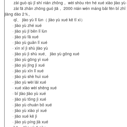
zài
guò
qù
jǐ
shí
nián
zhōng
，
wèi
shòu
rèn
hé
xué
xiào
jiào
yù
zài
fā
zhǎn
zhōng
guó
jiā
， 2000
nián
wén
máng
bǎi
fēn
bǐ
zhǐ
jiàng
dào
2％。
qī
、
jiào
yù
lǐ
lùn
（
jiào
yù
xué
kē
tǐ
xì
）
·
jiào
yù
zhé
xué
·
jiào
yù
jī
běn
lǐ
lùn
·
jiào
yù
fǎ
xué
·
jiào
yù
guǎn
lǐ
xué
·
xìn
xī
jì
shù
jiào
yù
·
jiào
yù
jì
shù
xué
、
jiào
yù
gōng
xué
·
jiào
yù
gōng
yì
xué
·
jiào
yù
jīng
jì
xué
·
jiào
yù
xīn
lǐ
xué
·
jiào
yù
shè
huì
xué
·
jiào
yù
wèi
lái
xué
·
xué
xiào
wèi
shēng
xué
·
bǐ
jiào
jiào
yù
xué
·
jiào
yù
tǒng
jì
xué
·
jiào
yù
chuán
bō
xué
·
jiào
yù
xiào
yì
xué
·
jiào
xué
kē
jì
·
jiào
yù
píng
jià
xué