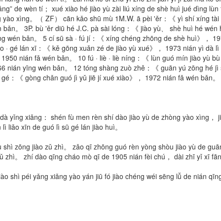
ǎng
”
de
wèn
tí
；
xué
xiào
hé
jiào
yù
zài
liú
xíng
de
shè
huì
jué
dìng
lùn
g
yào
xìng
。（ ZF）
cān
kǎo
shū
mù
1M.W.
ā
pèi
'
ěr
：《
yì
shí
xíng
tài
n
bǎn
。 3P.
bù
'
ěr
diū
hé
J.C.
pà
sài
lóng
：《
jiào
yù
、
shè
huì
hé
wén
ng
wén
bǎn
。 5
cí
sū
sà
·
fú
jí
：《
xíng
chéng
zhōng
de
shè
huì
》， 19
o
·
gé
lán
xī
：《
kě
gōng
xuǎn
zé
de
jiào
yù
xué
》， 1973
nián
yì
dà
lì
 1950
nián
fǎ
wén
bǎn
。 10
fú
·
liè
·
liè
níng
：《
lùn
guó
mín
jiào
yù
bù
66
nián
yīng
wén
bǎn
。 12
tóng
shàng
zuò
zhě
：《
guān
yú
zōng
hé
jì
gé
：《
gòng
chǎn
guó
jì
yǔ
jiē
jí
xué
xiào
》， 1972
nián
fǎ
wén
bǎn
。 
dà
yǐng
xiǎng
：
shén
fù
men
rèn
shí
dào
jiào
yù
de
zhòng
yào
xìng
，
j
n
lì
liǎo
xīn
de
guó
lì
sū
gé
lán
jiào
huì
。
ù
shì
zōng
jiào
zǔ
zhì
。
zǎo
qī
zhōng
guó
rèn
yòng
shòu
jiào
yù
de
guā
jǔ
zhì
。
zhí
dào
qīng
cháo
mò
qī
de
1905
nián
fèi
chú
，
dài
zhī
yǐ
xī
fā
iào
shì
péi
yǎng
xiǎng
yào
yán
jiū
fó
jiào
chéng
wéi
sēng
lǚ
de
nián
qīn