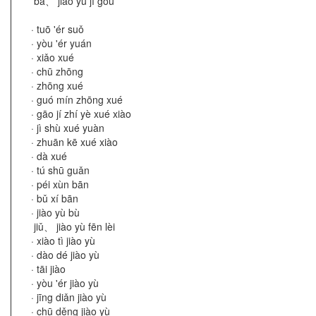
bā
、
jiào
yù
jī
gòu
·
tuō
'
ér
suǒ
·
yòu
'
ér
yuán
·
xiǎo
xué
·
chū
zhōng
·
zhōng
xué
·
guó
mín
zhōng
xué
·
gāo
jí
zhí
yè
xué
xiào
·
jì
shù
xué
yuàn
·
zhuān
kē
xué
xiào
·
dà
xué
·
tú
shū
guǎn
·
péi
xùn
bān
·
bǔ
xí
bān
·
jiào
yù
bù
jiǔ
、
jiào
yù
fēn
lèi
·
xiào
tì
jiào
yù
·
dào
dé
jiào
yù
·
tāi
jiào
·
yòu
'
ér
jiào
yù
·
jīng
diǎn
jiào
yù
·
chū
děng
jiào
yù