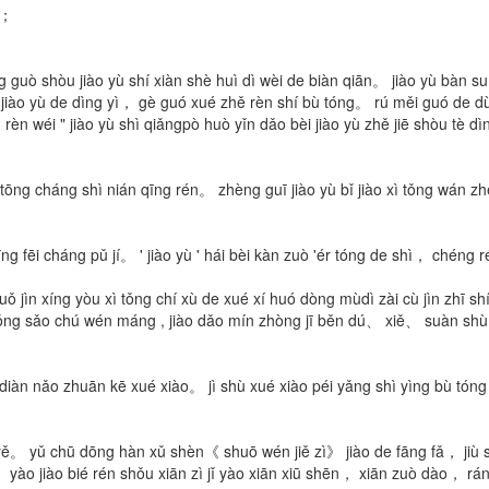
；
g
guò
shòu
jiào
yù
shí
xiàn
shè
huì
dì
wèi
de
biàn
qiān
。
jiào
yù
bàn
su
jiào
yù
de
dìng
yì
，
gè
guó
xué
zhě
rèn
shí
bù
tóng
。
rú
měi
guó
de
d
g
rèn
wéi
"
jiào
yù
shì
qiǎngpò
huò
yǐn
dǎo
bèi
jiào
yù
zhě
jiē
shòu
tè
dì
tōng
cháng
shì
nián
qīng
rén
。
zhèng
guī
jiào
yù
bǐ
jiào
xì
tǒng
wán
zh
īng
fēi
cháng
pǔ
jí
。 '
jiào
yù
'
hái
bèi
kàn
zuò
'
ér
tóng
de
shì
，
chéng
r
uǒ
jìn
xíng
yòu
xì
tǒng
chí
xù
de
xué
xí
huó
dòng
mùdì
zài
cù
jìn
zhī
sh
ǒng
sǎo
chú
wén
máng
,
jiào
dǎo
mín
zhòng
jī
běn
dú
、
xiě
、
suàn
shù
diàn
nǎo
zhuān
kē
xué
xiào
。
jì
shù
xué
xiào
péi
yǎng
shì
yìng
bù
tóng
yě
。
yǔ
chū
dōng
hàn
xǔ
shèn
《
shuō
wén
jiě
zì
》
jiào
de
fāng
fǎ
，
jiù
，
yào
jiào
bié
rén
shǒu
xiān
zì
jǐ
yào
xiān
xiū
shēn
，
xiān
zuò
dào
，
rá