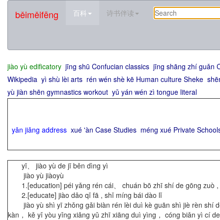
běiměifēng
百科
诗书伴读
jiào
yù
edificatory
jīng
shū
Confucian classics
jīng
shāng
zhí
guǎn
C
Wikipedia
yì
shù
lèi
arts
rén
wén
shè
kē
Human culture Sheke
shē
yù
jiàn
shēn
gymnastics workout
yǔ
yán
wén
zì
tongue literal
yǎn
jiǎng
address
xué
'
àn
Case Studies
méng
xué
Private School
yī
、
jiào
yù
de
jī
běn
dìng
yì
jiào
yù
jiàoyù
1.[education]
péi
yǎng
rén
cái
、
chuán
bō
zhī
shí
de
gōng
zuò
2.[educate]
jiào
dǎo
qǐ
fā
,
shǐ
míng
bái
dào
lǐ
jiào
yù
shì
yī
zhǒng
gǎi
biàn
rén
lèi
duì
kè
guān
shì
jiè
rèn
shí
d
kàn
，
kě
yǐ
yòu
yǐng
xiǎng
yǔ
zhī
xiāng
duì
yìng
，
cóng
biǎn
yì
cí
de