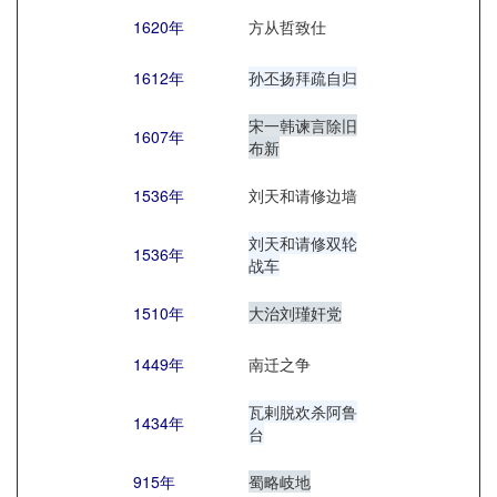
1620年
方从哲致仕
1612年
孙丕扬拜疏自归
宋一韩谏言除旧
1607年
布新
1536年
刘天和请修边墙
刘天和请修双轮
1536年
战车
1510年
大治刘瑾奸党
1449年
南迁之争
瓦剌脱欢杀阿鲁
1434年
台
915年
蜀略岐地