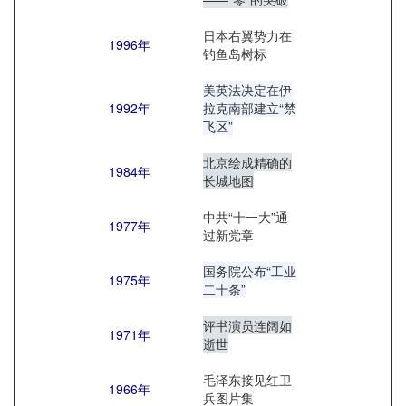
日本右翼势力在
1996年
钓鱼岛树标
美英法决定在伊
1992年
拉克南部建立“禁
飞区”
北京绘成精确的
1984年
长城地图
中共“十一大”通
1977年
过新党章
国务院公布“工业
1975年
二十条”
评书演员连阔如
1971年
逝世
毛泽东接见红卫
1966年
兵图片集