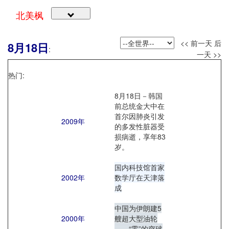
北美枫
<< 前一天
后
8月18日
:
一天 >>
热门:
8月18日－韩国
前总统金大中在
首尔因肺炎引发
2009年
的多发性脏器受
损病逝，享年83
岁。
国内科技馆首家
2002年
数学厅在天津落
成
中国为伊朗建5
2000年
艘超大型油轮
——“零”的突破