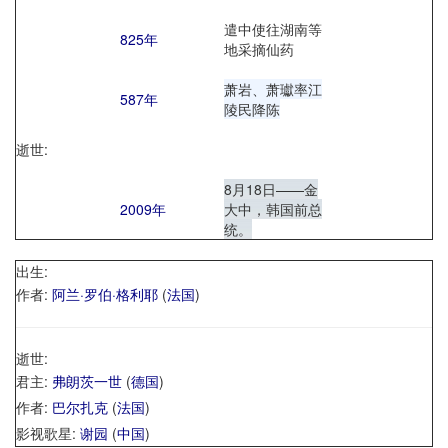
遣中使往湖南等
825年
地采摘仙药
萧岩、萧瓛率江
587年
陵民降陈
逝世:
8月18日——金
2009年
大中，韩国前总
统。
出生:
作者:
阿兰·罗伯·格利耶
(
法国
)
逝世:
君主:
弗朗茨一世
(
德国
)
作者:
巴尔扎克
(
法国
)
影视歌星:
谢园
(
中国
)