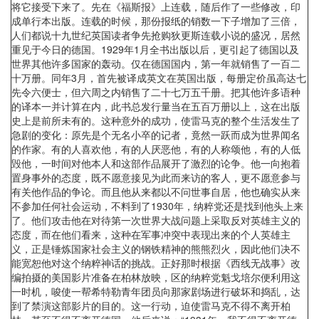
将它接受下来了。先在《福斯报》上连载，随后作了一些修改，印
成单行本出版。连载的时候，那份报纸的销数一下子增加了三倍，
人们都说十九世纪英国读者争先抢购狄更斯连载小说的盛况，居然
重见于今日的德国。1929年1月全书出版以后，更引起了德国以及
世界其他许多国家的轰动。仅在德国国内，第一年就销售了一百二
十万册。同年3月，首先被译成英文在英国出版，每册定价虽高达七
先令六便士，但六周之内销售了二十七万五千册。把其他许多语种
的译本一并计算在内，此书总发行量当在五百万册以上，这在出版
史上是前所未有的。这种意外的成功，使雷马克的整个生活发生了
急剧的变化：原先是个无名小卒的记者，竟然一跃而成为世界闻名
的作家。有的人喜欢他，有的人厌恶他，有的人称颂他，有的人低
毁他，一时间对他本人和这部作品展开了激烈的论争。他一向抱着
置身事外的态度，既不愿意接见为此而来访的客人，更不愿意参与
有关他作品的争论。而且他从来都以不问世事自居，他也确实从来
不参加任何社会运动，不料到了1930年，纳粹党还是找到他头上来
了。他们攻击他在对待第一次世界大战问题上采取反对英雄主义的
态度，而在他们看来，这种在军事冲突中表现出来的个人英雄主
义，正是锤炼国家社会主义的钢铁精神的熊熊烈火，因此他们决不
能宽恕他对这个纳粹神话的挑战。正好那时根据《西线无战事》改
编拍摄的美国影片准备在柏林放映，区的纳粹党魁戈培尔便利用这
一时机，唆使一帮希特勒青年团员向那家剧场进行破坏和捣乱，达
到了禁演这部影片的目的。这一行动，迫使雷马克不得不离开柏