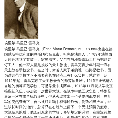
埃里希·马里亚·雷马克
埃里希.马里亚.雷马克（Erich Maria Remarque ）1898年出生在德
国威斯特伐利亚的奥斯纳布吕克市。祖先是法国人，1789年法兰西
大时迁移到了莱茵兰。家境清贫，父亲在当地普雷勒工厂当书籍装
订工人。他一家人都是虔诚的天主教徒，雷马克青少年时期一直在
天主教会学校念书。在当时，穷苦人家子弟的唯一出路是教书，因
为进师范学校学习不需要家长在经济上有什么负担；就这样，从
1912年起，雷马克读了天主教会办的师范预备班，1915年正式进入
当地的初等师范学校，可是修业未满两年，1916年11月就从学校直
接应征入伍，参加第一次世界大战。在战争中他五次负伤，特别是
最后一次在佛兰德战役中，他从火线救出一位受伤的战友时，在英
军的突然袭击下，自己被好几颗手榴弹所炸伤，伤势相当严重，经
过较长时间的治疗，总算只在右腕节上留下一个无法消褪的疤痕。
大战结束以后，他回到原来的学校，修毕规定的课程，在靠近荷兰
边境的一个村子里当了一年小学教师。但是他对这个工作感到失