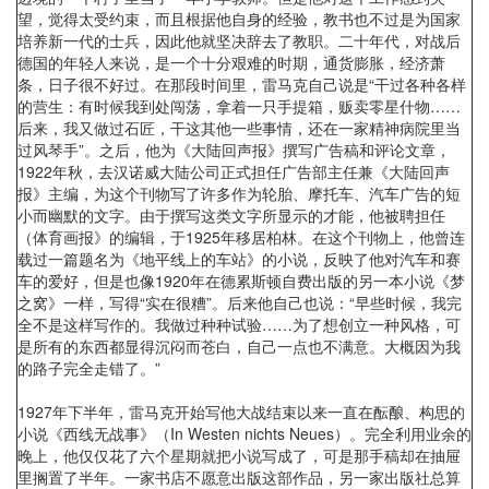
望，觉得太受约束，而且根据他自身的经验，教书也不过是为国家
培养新一代的士兵，因此他就坚决辞去了教职。二十年代，对战后
德国的年轻人来说，是一个十分艰难的时期，通货膨胀，经济萧
条，日子很不好过。在那段时间里，雷马克自己说是“干过各种各样
的营生：有时候我到处闯荡，拿着一只手提箱，贩卖零星什物……
后来，我又做过石匠，干这其他一些事情，还在一家精神病院里当
过风琴手”。之后，他为《大陆回声报》撰写广告稿和评论文章，
1922年秋，去汉诺威大陆公司正式担任广告部主任兼《大陆回声
报》主编，为这个刊物写了许多作为轮胎、摩托车、汽车广告的短
小而幽默的文字。由于撰写这类文字所显示的才能，他被聘担任
（体育画报》的编辑，于1925年移居柏林。在这个刊物上，他曾连
载过一篇题名为《地平线上的车站》的小说，反映了他对汽车和赛
车的爱好，但是也像1920年在德累斯顿自费出版的另一本小说《梦
之窝》一样，写得“实在很糟”。后来他自己也说：“早些时候，我完
全不是这样写作的。我做过种种试验……为了想创立一种风格，可
是所有的东西都显得沉闷而苍白，自己一点也不满意。大概因为我
的路子完全走错了。”
1927年下半年，雷马克开始写他大战结束以来一直在酝酿、构思的
小说《西线无战事》（In Westen nichts Neues）。完全利用业余的
晚上，他仅仅花了六个星期就把小说写成了，可是那手稿却在抽屉
里搁置了半年。一家书店不愿意出版这部作品，另一家出版社总算