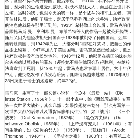
林，甚至不得不离开德国。他后来说：“1931年，我不得不离开德
国，因为我的生命遭受到威胁。我既不是犹太人，而且在上也并不
左倾。当时的我，也跟今天的我一样，是个战斗的和平主义者。”离
开伯林以后，他到了瑞士，定居于马乔列湖上的龙谷港，纳粹政变
的消息他就是在那里听到的。1933年希特勒上台以后，雷马克的作
品跟托马斯.曼。亨利希.曼、布莱希特等人的作品一起被公开烧毁，
随后又因为他坚决拒绝回国而于1938年被剥夺了德国国籍。翌年，
他转赴美国，到1942年为止，大部分时间都在好莱坞，把自己的作
品搬上银幕，1947年加入了美国国籍。雷马克虽然已经国外，但是
纳粹政权并没有放松对他的。1943年12月，他那仍在德国的妹妹埃
尔夫莉德以莫须有的罪名（诬控她不相信德国会取得胜利）被纳粹
法庭宣判了死刑。从1945年起，雷马克也常在瑞士居住。六十年代
中期，他突然发作了几次心脏病，健康情况越来越差，1970年9月
25日病逝于瑞士的洛迦诺，终年72岁。
雷马克一生写了十一部长篇小说和一个剧本《最后一站》《Die
letzte Station，1956年》。十一部小说中，除《西线无战事》专写
第一次世界大战外，其余几部，如果按题材来划分，那么有写第一
次世界大战的后果以及通货膨胀年代生活的，如《战后》、《三个
战友》（Drei Kameraden，1937年）、《黑色方尖碑）（Der
schwarze Obelisk，1956年）、《上帝没有宠儿》（1961年》；有
写生活的，如《爱你的邻人》（1953年）、（凯旋门》（Arcde
Triomphe ，1946年）、《里斯本之夜》（1963年）；有写第二次