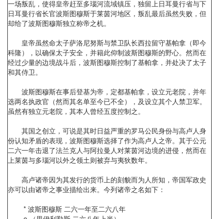
一场叛乱，使得皇帝赶至多瑙河流域镇压，独留上日耳曼行省与下
日耳曼行省长官波斯图穆斯于莱茵河地区，叛乱最后虽然失败，但
却给了波斯图穆斯独立称帝之机。
皇帝虽然命太子萨洛尼努斯与禁卫队长西拉留守基帕拿（即今
科隆），以确保太子安全，并籍此仰制波斯图穆斯的野心。然而在
经过少量的边境战斗后，波斯图穆斯控制了基帕拿，并处决了太子
和其侍卫。
波斯图穆斯在事后登基为帝，定都基帕拿，设立元老院，并年
选两名执政官（然而其名单至今已不全），及设立其个人禁卫军。
虽然有独立元老院，其本人曾经五度控制之。
其国之创立，可说是其时日益严重的罗马公民身份与高卢人身
份认知矛盾的表现，波斯图穆斯选择了作为高卢人之帝。其于公元
二六一年击退了法兰克人与阿拉曼人对莱茵河边境的进侵，然而在
上莱茵与多瑙河以外之领土则被弃与夷狄数年。
高卢诸帝因为其发行的货币上的刻貌而为人所知，帝国军政史
亦可以由诸帝之事业描绘出来。今列诸帝之名如下：
* 波斯图穆斯 二六一年至二六八年
o （里伊利勒斯 二六八年上半）