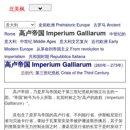
北美枫
史前欧洲 Prehistoric Europe
古罗马 Ancient
高卢帝国 Imperium Galliarum
Rome
中世纪的
意大利
中世纪 Middle Ages
意大利文艺复兴
近代欧洲 Early
Modern Europe
从革命到帝国主义 From revolution to
imperialism
共和国时期 Repubblica Italiana
高卢帝国 Imperium Galliarum
(
260年
～
273年
)
总朝代:
第三世纪危机 Crisis of the Third Century
高卢帝国，乃是罗马帝国处于第三世纪危机时独立出去的一
部。“帝国”称号为今人所取，在其时称之为“高卢的政权（Imperium
Galliarum）”。
其包含了原罗马帝国的高卢行省、不列颠行省、伊斯帕尼亚行
省与贝迪卡行省，肇始于瓦莱里安皇帝被萨珊波斯所擒后，其子加
列努斯皇帝无力控制全国之时，潘诺尼亚行省的长官于是时发动了