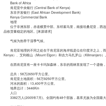
Bank of Africa
肯尼亚中央银行 (Central Bank of Kenya)
东非开发银行 (East African Development Bank)
Kenya Commercial Bank
地理
位于非洲东部，赤道横贯中部。东邻索马里，南接坦桑尼亚，西连乌干
品收货量稳定的地区。[来源请求]
气候为热带干湿季气候。
肯尼亚地理的不同之处在于肯尼亚的海岸线是位在印度洋之上，而在肯尼亚
Kenya）、艾利根山（Mount Elgon）和吉力马扎罗山（Kilimanjaro）
在西肯尼亚有一座卡卡玛加森林，东非的雨林里发现了一个遗物，更大的
总共：58万2650平方公里。
肯尼亚土地面积：56万9250平方公里。
河水的面积：13,400平方公里。
地界总计：3446Km
人口
3382万人(2005年7月)。全国约有48个部族，基库尤族为全国最