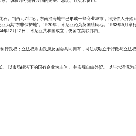
邦国家。该联邦将拥有共同的宪法、总统、议会和货币。
石。到西元7世纪，东南沿海地带已形成一些商业城市，阿拉伯人开始到此
亚为其“东非保护地”。1920年，肯尼亚沦为英国殖民地。1963年5月
64年12月12日，肯尼亚共和国成立，仍留在英联邦内。
行政权；立法权则由政府及国会共同拥有，司法权独立于行政与立法权之
。 以市场经济下的国有企业为主体， 并实现自由外贸。 以与水灌溉为主