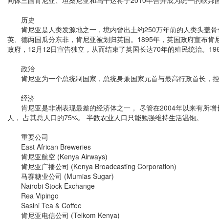
同体三国肯尼亚、坦桑尼亚和乌干达将于2010年合并成为统一的联
历史
肯尼亚是人类发源地之一，境内曾出土约250万年前的人类头盖骨化
英、德两国瓜分东非，肯尼亚被划归英国。1895年，英国政府宣布肯尼
政府，12月12日宣告独立，从而结束了英国长达70年的殖民统治。19
政治
肯尼亚为一个总统制国家，总统身兼国家元首与最高行政首长，控制
经济
肯尼亚是非洲表现最差的经济体之一， 尽管在2004年以来有所增长
人， 占其总人口的75%。 半数农业人口只能勉强维持生活温饱。
重要公司
East African Breweries
肯尼亚航空 (Kenya Airways)
肯尼亚广播公司 (Kenya Broadcasting Corporation)
马赛糖业公司 (Mumias Sugar)
Nairobi Stock Exchange
Rea Vipingo
Sasini Tea & Coffee
肯尼亚电信公司 (Telkom Kenya)