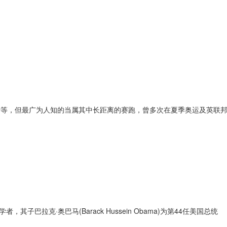
广为人知的当属其中长距离的赛跑，曾多次在夏季奥运及英联邦运动会上赢得
学者，其子巴拉克·奥巴马(Barack Hussein Obama)为第44任美国总统