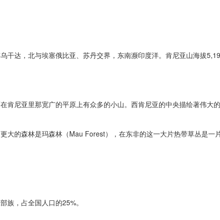
达，北与埃塞俄比亚、苏丹交界，东南濒印度洋。肯尼亚山海拔5,19
里那宽广的平原上有众多的小山。西肯尼亚的中央描绘著伟大的Rift V
。
森林是玛森林（Mau Forest），在东非的这一大片热带草丛是一
大部族，占全国人口的25%。