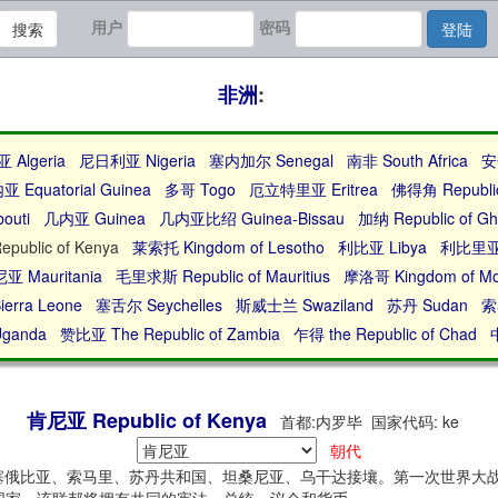
用户
密码
搜索
登陆
非洲
:
Algeria
尼日利亚 Nigeria
塞内加尔 Senegal
南非 South Africa
安
Equatorial Guinea
多哥 Togo
厄立特里亚 Eritrea
佛得角 Republic
outi
几内亚 Guinea
几内亚比绍 Guinea-Bissau
加纳 Republic of G
ublic of Kenya
莱索托 Kingdom of Lesotho
利比亚 Libya
利比里亚 Re
 Mauritania
毛里求斯 Republic of Mauritius
摩洛哥 Kingdom of Mo
ierra Leone
塞舌尔 Seychelles
斯威士兰 Swaziland
苏丹 Sudan
索
Uganda
赞比亚 The Republic of Zambia
乍得 the Republic of Chad
肯尼亚 Republic of Kenya
首都:内罗毕 国家代码: ke
朝代
，与埃塞俄比亚、索马里、苏丹共和国、坦桑尼亚、乌干达接壤。第一次世界大战