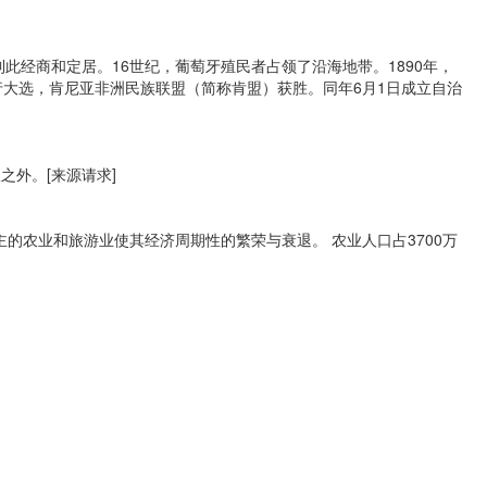
经商和定居。16世纪，葡萄牙殖民者占领了沿海地带。1890年，
举行大选，肯尼亚非洲民族联盟（简称肯盟）获胜。同年6月1日成立自治
外。[来源请求]
的农业和旅游业使其经济周期性的繁荣与衰退。 农业人口占3700万