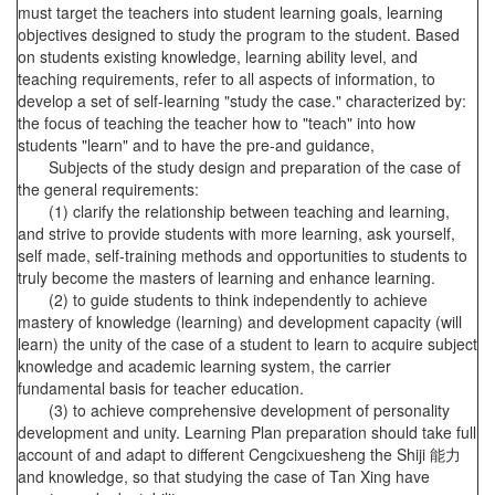
must target the teachers into student learning goals, learning
objectives designed to study the program to the student. Based
on students existing knowledge, learning ability level, and
teaching requirements, refer to all aspects of information, to
develop a set of self-learning "study the case." characterized by:
the focus of teaching the teacher how to "teach" into how
students "learn" and to have the pre-and guidance,
Subjects of the study design and preparation of the case of
the general requirements:
(1) clarify the relationship between teaching and learning,
and strive to provide students with more learning, ask yourself,
self made, self-training methods and opportunities to students to
truly become the masters of learning and enhance learning.
(2) to guide students to think independently to achieve
mastery of knowledge (learning) and development capacity (will
learn) the unity of the case of a student to learn to acquire subject
knowledge and academic learning system, the carrier
fundamental basis for teacher education.
(3) to achieve comprehensive development of personality
development and unity. Learning Plan preparation should take full
account of and adapt to different Cengcixuesheng the Shiji 能力
and knowledge, so that studying the case of Tan Xing have