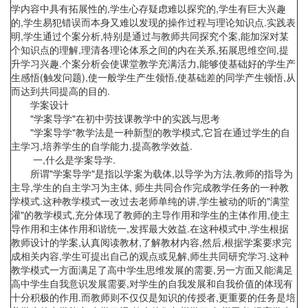
学内容中具有拓展性的,学生心存疑虑难以探究的,学生有巨大兴趣
的,学生易犯错误而本身又难以发现的操作过程与理论知识点.实践表
明,学生通过个案分析,特别是通过与教师共同探究个案,能加深对某
个知识点的理解,理清各理论体系之间的内在关系,拓展思维空间,提
升学习兴趣.个案分析会使课堂教学充满活力,能够使基础好的学生产
生感悟(触发问题),使一般学生产生领悟,使基础差的同学产生顿悟,从
而达到共同提高的目的.
学案设计
"学案导学"在初中劳技课教学中的实践与思考
"学案导学"教学法是一种新型的教学模式,它旨在通过学生的自
主学习,培养学生的自学能力,提高教学效益.
一,什么是学案导学.
所谓"学案导学"是指以学案为载体,以导学为方法,教师的指导为
主导,学生的自主学习为主体, 师生共同合作完成教学任务的一种教
学模式.这种教学模式一改过去老师单纯的讲,学生被动的听的"满堂
灌"的教学模式,充分体现了教师的主导作用和学生的主体作用,使主
导作用和主体作用和谐统一,发挥最大效益.在这种模式中,学生根据
教师设计的学案,认真阅读教材,了解教材内容,然后,根据学案要求完
成相关内容,学生可提出自己的观点或见解,师生共同研究学习.这种
教学模式一方面满足了高中学生思维发展的需要,另一方面又能满足
高中学生自我意识发展需要,对学生的自我发展和自我价值的体现有
十分积极的作用.而教师则不仅仅是知识的传授者,更重要的任务是培