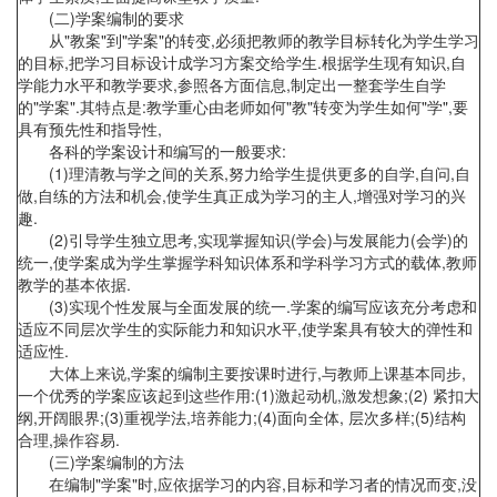
(二)学案编制的要求
从"教案"到"学案"的转变,必须把教师的教学目标转化为学生学习
的目标,把学习目标设计成学习方案交给学生.根据学生现有知识,自
学能力水平和教学要求,参照各方面信息,制定出一整套学生自学
的"学案".其特点是:教学重心由老师如何"教"转变为学生如何"学",要
具有预先性和指导性,
各科的学案设计和编写的一般要求:
(1)理清教与学之间的关系,努力给学生提供更多的自学,自问,自
做,自练的方法和机会,使学生真正成为学习的主人,增强对学习的兴
趣.
(2)引导学生独立思考,实现掌握知识(学会)与发展能力(会学)的
统一,使学案成为学生掌握学科知识体系和学科学习方式的载体,教师
教学的基本依据.
(3)实现个性发展与全面发展的统一.学案的编写应该充分考虑和
适应不同层次学生的实际能力和知识水平,使学案具有较大的弹性和
适应性.
大体上来说,学案的编制主要按课时进行,与教师上课基本同步,
一个优秀的学案应该起到这些作用:(1)激起动机,激发想象;(2) 紧扣大
纲,开阔眼界;(3)重视学法,培养能力;(4)面向全体, 层次多样;(5)结构
合理,操作容易.
(三)学案编制的方法
在编制"学案"时,应依据学习的内容,目标和学习者的情况而变,没