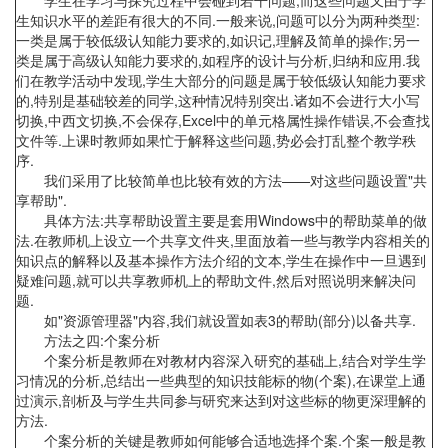
学生在学习与探究过程中会碰到若干问题,而这些问题又由于学
生知识水平的差距有很大的不同.一般来说,问题可以分为两种类型:
一类是属于较低级认知能力要求的,如识记,理解及简单的操作;另一
类是属于高级认知能力要求的,如程序的设计与分析,归纳和应用.我
们在教学活动中发现,学生大部分的问题是属于较低级认知能力要求
的,特别是基础较差的同学,这种情况特别突出.诸如不会进行大小写
切换,中西文切换,不会保存,Excel中的单元格属性操作错误,不会查找
文件等.上课时教师如果忙于解释这些问题,势必会打乱整个教学秩
序.
我们采用了比较简单也比较有效的方法——对这些问题设置"共
享帮助".
具体方法:共享帮助设置主要是套用Windows中的帮助菜单的做
法.在教师机上设立一个共享文件夹,里面放着一些与教学内容相关的
知识点的解释以及基本操作方法介绍的文本,学生在操作中一旦遇到
疑难问题,就可以共享教师机上的帮助文件,然后对照说明来解决问
题.
如"资源管理器"内容,我们就设置如表3的帮助(部分)以备共享.
方法之四:个案分析
个案分析是教师在对教材内容深入研究的基础上,结合对学生学
习情况的分析,总结出一些典型的知识技能标的物(个案),在课堂上通
过演示,剖析及与学生共同参与研究来达到对这些标的物更深理解的
方法.
个案分析的关键是教师如何能够合适地选择个案.个案一般是教