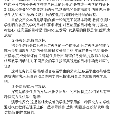
指这种分层并不是教学整体单位上的分开,而是在统一教学的前提下
对目标和任务的个别要求上的分层.动态指的是随着教学的推进,根据
学生认知水平,结构和能力上的变化,可以随时进行层的调整.
虽然说层次本身是动态的,但一经确定了就基本稳定.教师必须让
学生明白各层的学习目标和要求.我们对基础层的目标定为"打基础,
树信心",提高层的目标是"促内化,立发展",发展层的目标是"抓创新,出
成绩".
2,任务分层,按层达标.
把学生进行分层只是分层教学的一个前提.而分层教学法的核心
部分是组织教学活动的分层,即确立分层目标,实施任务分层,组织分
层指导,完成分层评价,关键是任务分层.所谓任务分层,是教师在具体
组织教学活动时,对不同层次的学生按照其既定的目标来确定对应的
任务.
这种任务的分层,能够适合各层学生的需求,让各层学生都能够尝
到成功的快乐,从而调动全体同学的积极性,符合全体发展的教学原
则.
3,分层探究,分层释疑.
探究是解决任务的方法.根据各层学生的不同特点,我们通常有三
种探究方法供学生选择:
演示性探究 这是基础比较差的学生所采用的一种探究方法.学生
通过模仿教师在课堂上的一些演示操作,达到"巩固基础,按部就班,模
仿提高"的探究目的.