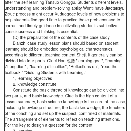
after the self-learning Tansuo Gonggu. Students different levels,
understanding and problem-solving ability Wenti have Jiaotaiciyi,
Zixue process might occur Xuduogege levels of new problems to
help students find good time to practice these problems and to
correct and timely guidance in cultivating student's subjective
consciousness and thinking is essential.
(D) the preparation of the contents of the case study
Bianzhi case study lesson plans should based on student
learning should be embodied psychological characteristics,
according to different teaching content Sheji. It generally can be
divided into four parts. Qinei Han 包括 "learning goal", "learning
Zhongdian" , "learning difficulties", "Reflections on", "read the
textbook," "Guiding Students with Learning."
1, learning objectives
2, knowledge constitute
Constitute the basic thread of knowledge can be divided into
two parts, and basic knowledge. Clue is the high content of a
lesson summary, basic science knowledge is the core of the case,
including knowledge structure, the basic knowledge, the teachers
of the coaching and set up the suspect, confirmed of materials.
The arrangement of elements to reflect on teaching intentions.
For the key to design a question for the content.
3, learning