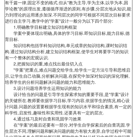
有千篇一律,固定不变的格式.但从"教为主导,学为主体,以学为本,因
学论教"的原理出发,遵循循序渐进的原则,有步骤,分层次地从知识,能
力到理论的运用逐步加深.不同层次的同学可根据不同层次目标要求
进行自主学习.教学中的"学案"设计一般分为以下四个部分:
1,明确教学目标建立知识结构框架
学案中要体现出明确,具体的学习目标.即知识目标,能力目标,德
育目标.
知识结构包括学科知识结构,单元或章的知识结构,课时知识结
构.通过知识结构分析,建立知识结构框架,使学生对将要学习的知识
有一个整体的宏观认识.
2,把握知识的重,难点找出最佳切入点
"学案"把重点,难点问题交给学生,给学生一定方法引导和思维启
示,让学生自己动脑,分析解决问题,在探究中加深对知识的深化理解,
培养学生的分析问题解决问题的能力和思维能力.
3,设计问题培养学生运用知识的能力
设计恰当的问题是引导学生探索求知的重要手段,是"学案"设计
的关键所在.教师要依据学习目标,学习内容,依据学生的情况,精心设
计问题.问题的设置要根据学生现有的知识水平和综合素质,有一定的
科学性,启发性,趣味性和实用性.还要具有一定的层次.
4,通过练习及时自查和巩固学习效果
在"学案"的最后还要有一部分,对学生自学探索后的自查巩固.学
生层次不同,理解问题和解决问题的能力有较大差异,自学过程中可能