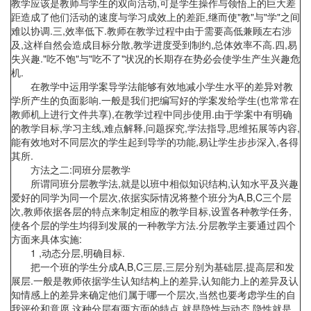
教学应该是教师与学生的双向活动,可是学生操作与领悟上的巨大差
距造成了他们活动的速度与学习成效上的差距,继而使"教"与"学"之间
难以协调.三,效率低下.教师在教学过程中由于需要高低兼顾左右涉
及,这样自然会造成目标分散,教学进度受到制约,总体效率不高.四,易
失兴趣."吃不饱"与"吃不了"状况的长期存在势必会使学生产生兴趣危
机.
在教学中运用学案导学法能够有效地减小学生水平的差异对教
学所产生的负面影响.一般是我们把编写好的学案发给学生(也常常在
教师机上进行文件共享),在教学过程中同步使用.由于学案中有明确
的教学目标,学习主线,难点解释,问题探究,学法指导,思维拓展等内容,
能有效地对不同层次的学生起到导学的功能,易让学生步步深入,各得
其所.
方法之二:同班分层教学
所谓同班分层教学法,就是以班中相似知识结构,认知水平及兴趣
爱好的同学为同一个层次,依据实际情况将整个班分为A,B,C三个层
次,教师依据各层的特点来制定相应的教学目标,设置各种教学任务,
使各个层的学生均得到发展的一种教学方法.分层教学主要通过四个
方面来具体实施:
1 ,动态分层,明确目标.
把一个班的学生分成A,B,C三层,三层分别为基础层,提高层和发
展层.一般是教师依据学生认知结构上的差异,认知能力上的差异及认
知情感上的差异来确定他们属于哪一个层次,当然也要考虑学生的自
我评价和意愿.这种分层有两方面的特点,就是隐性与动态.隐性就是