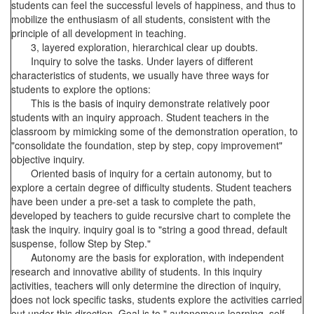
students can feel the successful levels of happiness, and thus to
mobilize the enthusiasm of all students, consistent with the
principle of all development in teaching.
3, layered exploration, hierarchical clear up doubts.
Inquiry to solve the tasks. Under layers of different
characteristics of students, we usually have three ways for
students to explore the options:
This is the basis of inquiry demonstrate relatively poor
students with an inquiry approach. Student teachers in the
classroom by mimicking some of the demonstration operation, to
"consolidate the foundation, step by step, copy improvement"
objective inquiry.
Oriented basis of inquiry for a certain autonomy, but to
explore a certain degree of difficulty students. Student teachers
have been under a pre-set a task to complete the path,
developed by teachers to guide recursive chart to complete the
task the inquiry. inquiry goal is to "string a good thread, default
suspense, follow Step by Step."
Autonomy are the basis for exploration, with independent
research and innovative ability of students. In this inquiry
activities, teachers will only determine the direction of inquiry,
does not lock specific tasks, students explore the activities carried
out under this direction. Goal is to " autonomous learning, self-