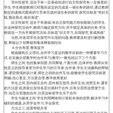
导向性探究 适合于有一定基础但进行自主性探究有一定难度的
学生.学生根据教师已经预先设定的完成某一项任务的路径,通过教师
制定的递推式图表的引导来完成对该任务的探究.探究目标是"串好主
线,预设悬念,循步渐进".
自主性探究 适合于有基础,有自主探究能力和创新能力的学生.
在这种探究活动中,教师只确定探究方向,并不锁定具体的任务,学生
根据这一方向开展探究活动.目标是"自主学习,自我探究,形成风格".
当然,对各层学生在探究中出现的问题,教师要及时进行解惑释
疑.释疑以个别释疑和集体释疑相结合.
4,分合有度,整体提升.
根据建构主义理论,合作学习是达到教学目标的一种重要学习方
式.在实施分层教学时合作学习(教学)一般包括以下三个方面:
师生之间 包括集体回授,共同释疑,个案分析,总体评价.教师从传
统意义的指导者变为学生学习的引导者,合作者,学生主动建构的帮助
者,课堂情境的设计者.师生之间的合作互动,能够使学生探究目标更
明确,信心更足,方法更合理,教学效果更好.
学生之间 层内相互合作,层外相互指导,协作互动,优势互补.通常
的方法是:机房座位安排各层分插利于合作,任务分层而连贯便于合
作,动态分层激励合作,分层达标使学生乐于合作.
学生与媒体之间 学生利用网络和计算机本身的优势,解决学习中
碰到的难题,从而学会学习,学会探究.
方法之三:设置帮助共享