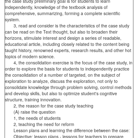
the case study preliminary goal is for students to learn
independently, knowledge of the textbook analysis of
comprehensive, summarizing, forming a complete scientific
system.
3, read and consider is the characteristics of the case study
can be read on the Text thought, but also to broaden their
horizons, stimulate interest and design a series of readable,
educational article, including closely related to the content being
taught history, renowned experts, research results, and other hot
topics of modern science.
4, the consolidation exercise is the focus of the case study, in
order to explore the basis for students to independently practice
the consolidation of a number of targeted, on the subject of
exploration to analyze, discuss the exploration, not only to
consolidate knowledge through problem solving, control methods
and develop skills, but also to optimize student's cognitive
structure, training innovation.
2, the reason for the case study teaching
(A) raise the question
1, the needs of students
2, teaching the need for reform
Lesson plans and learning the difference between the case:
Objective: lesson plans - lessons for teachers to prepare