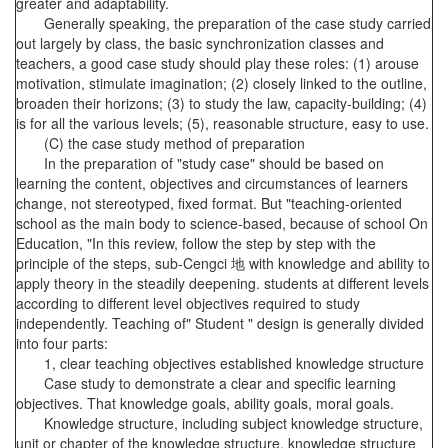
greater and adaptability.
Generally speaking, the preparation of the case study carried
out largely by class, the basic synchronization classes and
teachers, a good case study should play these roles: (1) arouse
motivation, stimulate imagination; (2) closely linked to the outline,
broaden their horizons; (3) to study the law, capacity-building; (4)
is for all the various levels; (5), reasonable structure, easy to use.
(C) the case study method of preparation
In the preparation of "study case" should be based on
learning the content, objectives and circumstances of learners
change, not stereotyped, fixed format. But "teaching-oriented
school as the main body to science-based, because of school On
Education, "In this review, follow the step by step with the
principle of the steps, sub-Cengci 地 with knowledge and ability to
apply theory in the steadily deepening. students at different levels
according to different level objectives required to study
independently. Teaching of" Student " design is generally divided
into four parts:
1, clear teaching objectives established knowledge structure
Case study to demonstrate a clear and specific learning
objectives. That knowledge goals, ability goals, moral goals.
Knowledge structure, including subject knowledge structure,
unit or chapter of the knowledge structure, knowledge structure