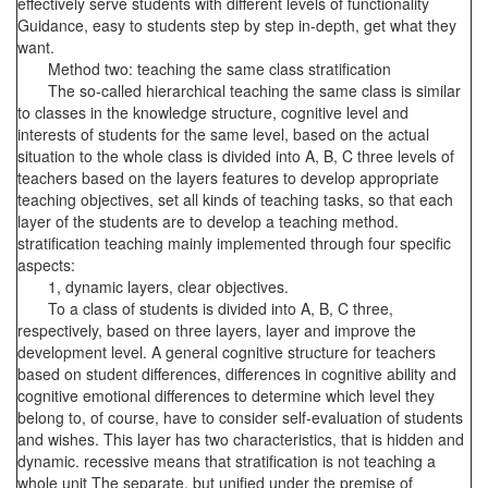
effectively serve students with different levels of functionality
Guidance, easy to students step by step in-depth, get what they
want.
Method two: teaching the same class stratification
The so-called hierarchical teaching the same class is similar
to classes in the knowledge structure, cognitive level and
interests of students for the same level, based on the actual
situation to the whole class is divided into A, B, C three levels of
teachers based on the layers features to develop appropriate
teaching objectives, set all kinds of teaching tasks, so that each
layer of the students are to develop a teaching method.
stratification teaching mainly implemented through four specific
aspects:
1, dynamic layers, clear objectives.
To a class of students is divided into A, B, C three,
respectively, based on three layers, layer and improve the
development level. A general cognitive structure for teachers
based on student differences, differences in cognitive ability and
cognitive emotional differences to determine which level they
belong to, of course, have to consider self-evaluation of students
and wishes. This layer has two characteristics, that is hidden and
dynamic. recessive means that stratification is not teaching a
whole unit The separate, but unified under the premise of