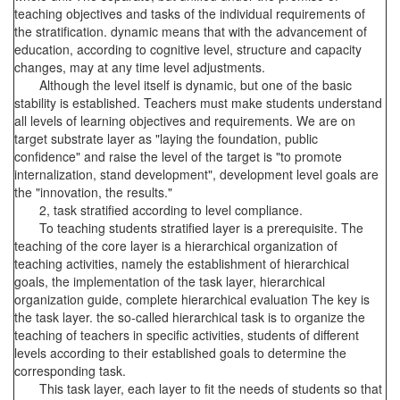
teaching objectives and tasks of the individual requirements of
the stratification. dynamic means that with the advancement of
education, according to cognitive level, structure and capacity
changes, may at any time level adjustments.
Although the level itself is dynamic, but one of the basic
stability is established. Teachers must make students understand
all levels of learning objectives and requirements. We are on
target substrate layer as "laying the foundation, public
confidence" and raise the level of the target is "to promote
internalization, stand development", development level goals are
the "innovation, the results."
2, task stratified according to level compliance.
To teaching students stratified layer is a prerequisite. The
teaching of the core layer is a hierarchical organization of
teaching activities, namely the establishment of hierarchical
goals, the implementation of the task layer, hierarchical
organization guide, complete hierarchical evaluation The key is
the task layer. the so-called hierarchical task is to organize the
teaching of teachers in specific activities, students of different
levels according to their established goals to determine the
corresponding task.
This task layer, each layer to fit the needs of students so that