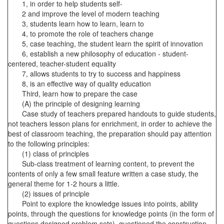
1, in order to help students self-
2 and improve the level of modern teaching
3, students learn how to learn, learn to
4, to promote the role of teachers change
5, case teaching, the student learn the spirit of innovation
6, establish a new philosophy of education - student-
centered, teacher-student equality
7, allows students to try to success and happiness
8, is an effective way of quality education
Third, learn how to prepare the case
(A) the principle of designing learning
Case study of teachers prepared handouts to guide students,
not teachers lesson plans for enrichment, in order to achieve the
best of classroom teaching, the preparation should pay attention
to the following principles:
(1) class of principles
Sub-class treatment of learning content, to prevent the
contents of only a few small feature written a case study, the
general theme for 1-2 hours a little.
(2) issues of principle
Point to explore the knowledge issues into points, ability
points, through the questions for knowledge points (in the form of
questions designed problem sets), questioned the construction,