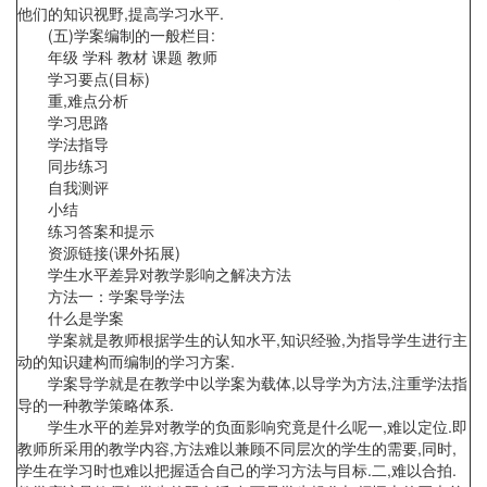
他们的知识视野,提高学习水平.
(五)学案编制的一般栏目:
年级 学科 教材 课题 教师
学习要点(目标)
重,难点分析
学习思路
学法指导
同步练习
自我测评
小结
练习答案和提示
资源链接(课外拓展)
学生水平差异对教学影响之解决方法
方法一：学案导学法
什么是学案
学案就是教师根据学生的认知水平,知识经验,为指导学生进行主
动的知识建构而编制的学习方案.
学案导学就是在教学中以学案为载体,以导学为方法,注重学法指
导的一种教学策略体系.
学生水平的差异对教学的负面影响究竟是什么呢一,难以定位.即
教师所采用的教学内容,方法难以兼顾不同层次的学生的需要,同时,
学生在学习时也难以把握适合自己的学习方法与目标.二,难以合拍.