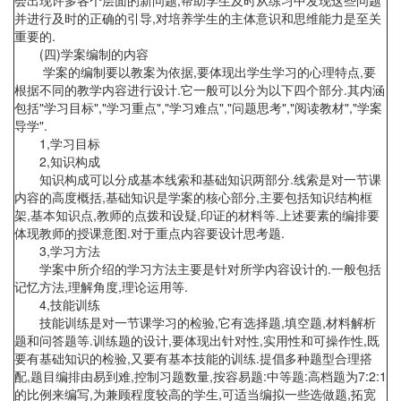
会出现许多各个层面的新问题,帮助学生及时从练习中发现这些问题
并进行及时的正确的引导,对培养学生的主体意识和思维能力是至关
重要的.
(四)学案编制的内容
学案的编制要以教案为依据,要体现出学生学习的心理特点,要
根据不同的教学内容进行设计.它一般可以分为以下四个部分.其内涵
包括"学习目标","学习重点","学习难点","问题思考","阅读教材","学案
导学".
1,学习目标
2,知识构成
知识构成可以分成基本线索和基础知识两部分.线索是对一节课
内容的高度概括,基础知识是学案的核心部分,主要包括知识结构框
架,基本知识点,教师的点拨和设疑,印证的材料等.上述要素的编排要
体现教师的授课意图.对于重点内容要设计思考题.
3,学习方法
学案中所介绍的学习方法主要是针对所学内容设计的.一般包括
记忆方法,理解角度,理论运用等.
4,技能训练
技能训练是对一节课学习的检验,它有选择题,填空题,材料解析
题和问答题等.训练题的设计,要体现出针对性,实用性和可操作性,既
要有基础知识的检验,又要有基本技能的训练.提倡多种题型合理搭
配,题目编排由易到难,控制习题数量,按容易题:中等题:高档题为7:2:1
的比例来编写,为兼顾程度较高的学生,可适当编拟一些选做题,拓宽