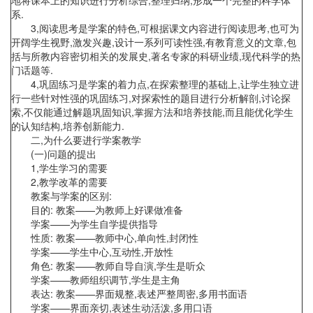
地将课本上的知识进行分析综合,整理归纳,形成一个完整的科学体
系.
3,阅读思考是学案的特色,可根据课文内容进行阅读思考,也可为
开阔学生视野,激发兴趣,设计一系列可读性强,有教育意义的文章,包
括与所教内容密切相关的发展史,著名专家的科研业绩,现代科学的热
门话题等.
4,巩固练习是学案的着力点,在探索整理的基础上,让学生独立进
行一些针对性强的巩固练习,对探索性的题目进行分析解剖,讨论探
索,不仅能通过解题巩固知识,掌握方法和培养技能,而且能优化学生
的认知结构,培养创新能力.
二,为什么要进行学案教学
(一)问题的提出
1,学生学习的需要
2,教学改革的需要
教案与学案的区别:
目的: 教案——为教师上好课做准备
学案——为学生自学提供指导
性质: 教案——教师中心,单向性,封闭性
学案——学生中心,互动性,开放性
角色: 教案——教师自导自演,学生是听众
学案——教师组织调节,学生是主角
表达: 教案——界面规整,表述严整周密,多用书面语
学案——界面亲切,表述生动活泼,多用口语