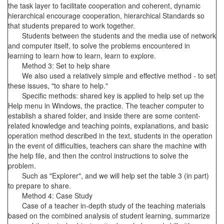
the task layer to facilitate cooperation and coherent, dynamic
hierarchical encourage cooperation, hierarchical Standards so
that students prepared to work together.
Students between the students and the media use of network
and computer itself, to solve the problems encountered in
learning to learn how to learn, learn to explore.
Method 3: Set to help share
We also used a relatively simple and effective method - to set
these issues, "to share to help."
Specific methods: shared key is applied to help set up the
Help menu in Windows, the practice. The teacher computer to
establish a shared folder, and inside there are some content-
related knowledge and teaching points, explanations, and basic
operation method described in the text, students in the operation
in the event of difficulties, teachers can share the machine with
the help file, and then the control instructions to solve the
problem.
Such as "Explorer", and we will help set the table 3 (in part)
to prepare to share.
Method 4: Case Study
Case of a teacher in-depth study of the teaching materials
based on the combined analysis of student learning, summarize