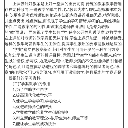
上课设计好教案是上好一堂课的重要前提.传统的教案教学普遍
存在两种倾向:一是教学的单向性, 以"教师为本", 即以老师和课本为
中心,更多是考虑教师如何把课本知识内容讲得准确无误,精彩完美,
并重点突出,难点到位,而忽视了学生的学习情绪,学习的主动性和自
主性;二是教案的封闭性,即教案是老师自备,自用,是专为教师
的"教"而设计.而忽视了学生如何"学",缺少公开性和透明度.这样学生
在上课前对老师的教学意图无从了解,学生上课只能是一种被动接受,
这样的教学与发挥学生的主体性,提高学生素质的要求是很难适应的.
"学案"建立在教案基础上针对学生学习而开发的一种学习方案.
它能让学生知道老师的授课目标, 意图,让学生学习能有备而来,给学
生以知情权,参与权 ,在教学过程中,教师扮演的不仅是组织者,引领者
的角色,而且是整体活动进程的调节者和局部障碍的排除者角色."学
案"的作用:它可以指导预习,也可用于课堂教学,并且系统的学案还是
一份很好的学习资料.
(二)"学案教学"的作用
1,为了帮助学生自学
2,提高现代化教学水平
3,使学生学会学习,学会做人
4,促进教师角色的转换
5,学案教学能培养学生创新精神
6,树立新的教育理念--以学生为本,师生平等
7,能让学生尝试成功快乐