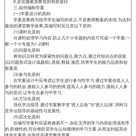
8,是实施素质教育的有效途径
三,如何编制学案
(一)学案设计的原则
学案是教师为指导学生编写的讲义,不是教师教案的浓缩,为达到
最佳的课堂教学效果,其编写时应注意以下原则:
(1)课时化原则
分课时处理学习内容,防止几个小专题的内容只写成一个学案,一
般一个小专题为1-2课时.
(2)问题化原则
将知识点转变为探索性的问题点,能力点,通过对知识点的设疑
(以问题形式设计成题组),质疑,释疑,激思,培养学生的能力品质和创
新素质.
(3)参与化原则
在学案设计中应考虑让学生进行参与性学习.通过学案创造人人
参与的机会,激励人人参与的热情,提高人人参与的能力,激励人人参
与的意识,让学生在参与中学习.
(4)方法化原则
强化学法指导.通过学案教学变"授人以鱼"为"授人以渔",同时注
意学法指导的基础性与发展性.
(5)层次化原则
在编写学案时应该将难易不一,杂乱无序的学习内容处理成有序
的,阶梯性的,符合每阶层学生认知规律的学习方案,从而达到提高全
体学生素质,全面提高课堂教学质量.