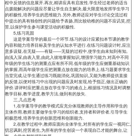
程中反馈的信息展开.再次,精讲应具有启发性.学生经过老师的适当
点拨能解决的问题应尽量让学生自主解决,最大限度地发挥学生学习
的积极性,培养学生的思维能力.另外,教师还应对学生讨论交流过程
中提出的具有独创性的问题给予表扬,而比较幼稚的问题不应讥笑,挖
苦,以保护学生参与课堂活动的积极性.
5,练习巩固
这是学案导学的最后一个环节.练习的设计应紧扣本节课的教学
内容和能力培养目标及学生的认知水平进行.在练习问题设计时,应注
意多设疑,在无疑——有疑——无疑的过程中,使学生由未知到有知,
由浅入深,由表入里,由此入彼地掌握知识,增强学习能力.对高中不同
年级的学生练习的测重点应有所不同.低年级的学生应侧重基础知识
的掌握,而高年级学生应把测重点放在能力的培养上.练习题要求学生
当堂完成,让学生通过练习既能消化,巩固知识,又能为教师提供直接
的反馈,以便对练习中出现的问题应及时发现,给予指正,做出正确的
评价.讲评时应把重点放在学生学习的难点上,根据练习情况及时调整
教学目标,教学进度,教学方法,做到有的放矢.
三,几点思考
1,在学案导学的教学模式应充分体现教师的主导作用和学生的
主体作用.教师主要做学生学习的组织者,支持者和评价者,引导学生
积极思维,培养学生的创新思维和创新能力.
2,在教学过程中,教师应面向全体学生,对所有的学生应一视同仁,
切忌讽刺,挖苦差生,为所有的学生创设一个表现自己才能的舞台,让