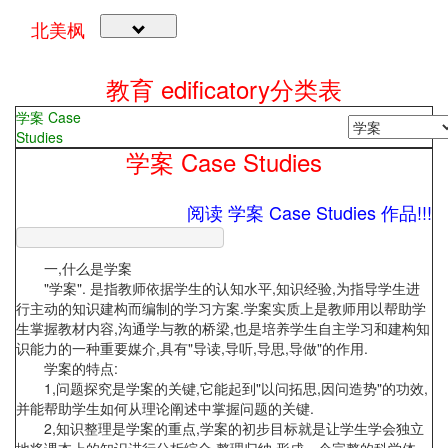
北美枫
教育 edificatory
分类表
学案 Case
Studies
学案 Case Studies
阅读 学案 Case Studies 作品!!!
一,什么是学案
"学案". 是指教师依据学生的认知水平,知识经验,为指导学生进
行主动的知识建构而编制的学习方案.学案实质上是教师用以帮助学
生掌握教材内容,沟通学与教的桥梁,也是培养学生自主学习和建构知
识能力的一种重要媒介,具有"导读,导听,导思,导做"的作用.
学案的特点:
1,问题探究是学案的关键,它能起到"以问拓思,因问造势"的功效,
并能帮助学生如何从理论阐述中掌握问题的关键.
2,知识整理是学案的重点,学案的初步目标就是让学生学会独立