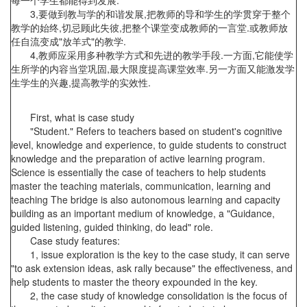
每一个学生都能得到发展.
3,要做到教与学的和谐发展,把教师的导和学生的学贯穿于整个
教学的始终,切忌顾此失彼,把整个课堂变成教师的一言堂.或教师放
任自流变成"放羊式"的教学.
4,教师应采用多种教学方式和先进的教学手段.一方面,它能使学
生所学的内容当堂巩固,最大限度提高课堂效率.另一方面又能激发学
生学生的兴趣,提高教学的实效性.
First, what is case study
"Student." Refers to teachers based on student's cognitive
level, knowledge and experience, to guide students to construct
knowledge and the preparation of active learning program.
Science is essentially the case of teachers to help students
master the teaching materials, communication, learning and
teaching The bridge is also autonomous learning and capacity
building as an important medium of knowledge, a "Guidance,
guided listening, guided thinking, do lead" role.
Case study features:
1, issue exploration is the key to the case study, it can serve
"to ask extension ideas, ask rally because" the effectiveness, and
help students to master the theory expounded in the key.
2, the case study of knowledge consolidation is the focus of