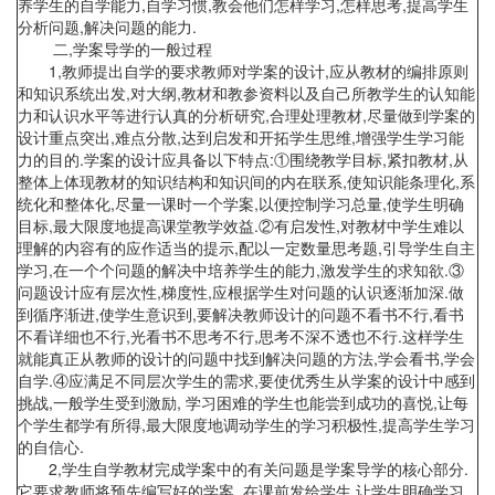
养学生的自学能力,自学习惯,教会他们怎样学习,怎样思考,提高学生
分析问题,解决问题的能力.
二,学案导学的一般过程
1,教师提出自学的要求教师对学案的设计,应从教材的编排原则
和知识系统出发,对大纲,教材和教参资料以及自己所教学生的认知能
力和认识水平等进行认真的分析研究,合理处理教材,尽量做到学案的
设计重点突出,难点分散,达到启发和开拓学生思维,增强学生学习能
力的目的.学案的设计应具备以下特点:①围绕教学目标,紧扣教材,从
整体上体现教材的知识结构和知识间的内在联系,使知识能条理化,系
统化和整体化,尽量一课时一个学案,以便控制学习总量,使学生明确
目标,最大限度地提高课堂教学效益.②有启发性,对教材中学生难以
理解的内容有的应作适当的提示,配以一定数量思考题,引导学生自主
学习,在一个个问题的解决中培养学生的能力,激发学生的求知欲.③
问题设计应有层次性,梯度性,应根据学生对问题的认识逐渐加深.做
到循序渐进,使学生意识到,要解决教师设计的问题不看书不行,看书
不看详细也不行,光看书不思考不行,思考不深不透也不行.这样学生
就能真正从教师的设计的问题中找到解决问题的方法,学会看书,学会
自学.④应满足不同层次学生的需求,要使优秀生从学案的设计中感到
挑战,一般学生受到激励, 学习困难的学生也能尝到成功的喜悦,让每
个学生都学有所得,最大限度地调动学生的学习积极性,提高学生学习
的自信心.
2,学生自学教材完成学案中的有关问题是学案导学的核心部分.
它要求教师将预先编写好的学案, 在课前发给学生,让学生明确学习