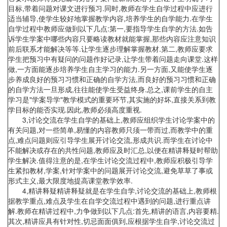
目标,带着问题对课文进行预习.同时,教师在学生自学过程中应进行
适当辅导,使学生较好地掌握教学内容,培养学生的自学能力.在学生
自学过程中教师应做到以下几点:第一,要指导学生自学的方法.如告
诉学生学案中哪些内容只要略读教材就能掌握,那些内容应注意知识
前后联系才能解决等等.让学生逐步理解掌握教材.第二,教师应要求
学生把预习中有疑问的问题作好记录,让学生带着问题走向课堂.这样
做,一方面能逐步培养学生自主学习的能力.另一方面,又能使学生逐
步养成良好的预习习惯和正确的自学方法,而良好的预习习惯和正确
的自学方法一旦形成,往往能使学生受益终身.总之,课前学生的自主
学习是"学案导学"教学模式的重要环节,其实施的好坏,直接关系到教
学目标的能否实现.因此,教师必须高度重视.
3,讨论交流在学生自学的基础上,教师应组织学生讨论学案中的
有关问题,对一些简单,易懂的内容教师只须一带而过,而教学中的重
点,难点问题则应引导学生展开讨论交流,形成共识.而学生在讨论中
不能解决或存在的共性问题,教师应及时汇总,以便在精讲释疑时帮助
学生解决.值得注意的是,在学生讨论交流过程中,教师应积极引导学
生紧扣教材,学案,针对学案中的问题展开讨论交流,避免草草了事或
形式主义,最大限度地提高课堂教学效率.
4,精讲释疑精讲释疑就是在学生自学,讨论交流的基础上,教师根
据教学重点,难点及学生在自学交流过程中遇到的问题,进行重点讲
解.教师在精讲过程中,力争做到以下几点:首先,精讲的语言,内容要精.
其次,精讲应具有针对性,切忌面面俱到,应根据学生自学,讨论交流过