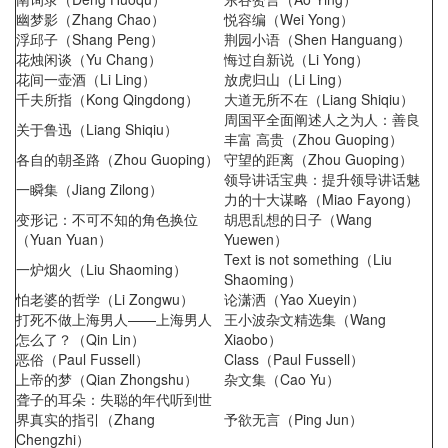
幽梦影（Zhang Chao）
悦容编（Wei Yong）
浮邱子（Shang Peng）
荆园小语（Shen Hanguang）
花烛闲谈（Yu Chang）
悔过自新说（Li Yong）
花间一壶酒（Li Ling）
放虎归山（Li Ling）
千夫所指（Kong Qingdong）
大道无所不在（Liang Shiqiu）
周国平全面阐述人之为人：善良
关于鲁迅（Liang Shiqiu）
丰富 高贵（Zhou Guoping）
各自的朝圣路（Zhou Guoping）
守望的距离（Zhou Guoping）
领导讲话宝典：提升领导讲话魅
一瞬集（Jiang Zilong）
力的十大谋略（Miao Fayong）
变形记：不可不知的角色换位
胡思乱想的日子（Wang
（Yuan Yuan）
Yuewen）
Text is not something（Liu
一炉烟火（Liu Shaoming）
Shaoming）
怕老婆的哲学（Li Zongwu）
论潇洒（Yao Xueyin）
打死不做上海男人——上海男人
王小波杂文精选集（Wang
怎么了？（Qin Lin）
Xiaobo）
恶俗（Paul Fussell）
Class（Paul Fussell）
上帝的梦（Qian Zhongshu）
杂文集（Cao Yu）
聋子的耳朵：失聪的年代听到世
界真实的指引（Zhang
予欲无言（Ping Jun）
Chengzhi）