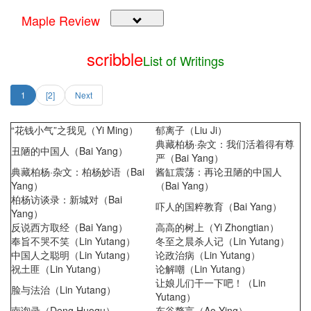
Maple Review
scribble
List of Writings
1
[2]
Next
“花钱小气”之我见（Yi Ming）
郁离子（Liu Ji）
典藏柏杨·杂文：我们活着得有尊
丑陋的中国人（Bai Yang）
严（Bai Yang）
典藏柏杨·杂文：柏杨妙语（Bai
酱缸震荡：再论丑陋的中国人
Yang）
（Bai Yang）
柏杨访谈录：新城对（Bai
吓人的国粹教育（Bai Yang）
Yang）
反说西方取经（Bai Yang）
高高的树上（Yi Zhongtian）
奉旨不哭不笑（Lin Yutang）
冬至之晨杀人记（Lin Yutang）
中国人之聪明（Lin Yutang）
论政治病（Lin Yutang）
祝土匪（Lin Yutang）
论解嘲（Lin Yutang）
让娘儿们干一下吧！（Lin
脸与法治（Lin Yutang）
Yutang）
南询录（Deng Huoqu）
东谷赘言（Ao Ying）